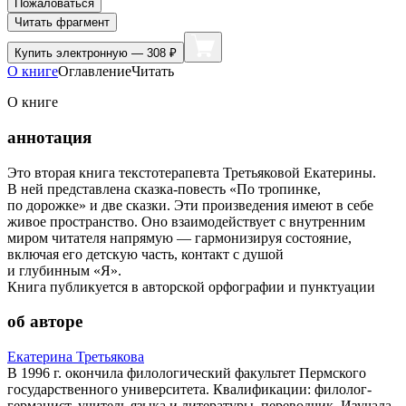
Пожаловаться
Читать фрагмент
Купить
электронную — 308 ₽
О книге
Оглавление
Читать
О книге
аннотация
Это вторая книга текстотерапевта Третьяковой Екатерины.
В ней представлена сказка-повесть «По тропинке,
по дорожке» и две сказки. Эти произведения имеют в себе
живое пространство. Оно взаимодействует с внутренним
миром читателя напрямую — гармонизируя состояние,
включая его детскую часть, контакт с душой
и глубинным «Я».
Книга публикуется в авторской орфографии и пунктуации
об авторе
Екатерина Третьякова
В 1996 г. окончила филологический факультет Пермского
государственного университета. Квалификации: филолог-
германист, учитель языка и литературы, переводчик. Изучала