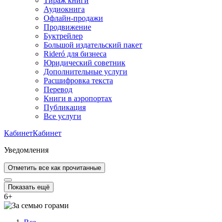
Тираж книги
Аудиокнига
Офлайн-продажи
Продвижение
Буктрейлер
Большой издательский пакет
Rideró для бизнеса
Юридический советник
Дополнительные услуги
Расшифровка текста
Перевод
Книги в аэропортах
Публикация
Все услуги
Кабинет
Кабинет
Уведомления
Отметить все как прочитанные
Показать ещё
6
+