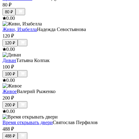
80
₽
80
₽
0.0
0
Живи, Изабелла
Надежда Севостьянова
120
₽
120
₽
0.0
0
Диван
Татьяна Колпак
100
₽
100
₽
0.0
0
Живое
Валерий Рыженко
200
₽
200
₽
0.0
0
Время открывать двери
Святослав Перфилов
488
₽
488
₽