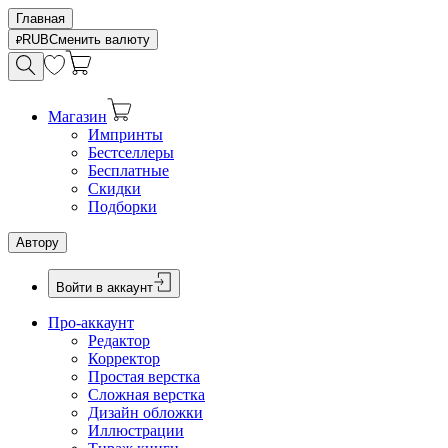
Главная
RUB
Сменить валюту
Магазин
Импринты
Бестселлеры
Бесплатные
Скидки
Подборки
Автору
Войти в аккаунт
Про-аккаунт
Редактор
Корректор
Простая верстка
Сложная верстка
Дизайн обложки
Иллюстрации