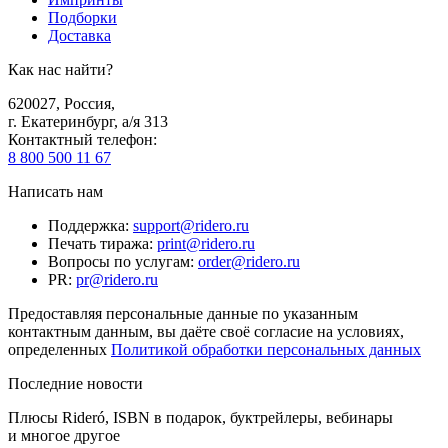
Подборки
Доставка
Как нас найти?
620027
,
Россия
,
г. Екатеринбург, а/я 313
Контактный телефон
:
8 800 500 11 67
Написать нам
Поддержка
:
support@ridero.ru
Печать тиража
:
print@ridero.ru
Вопросы по услугам
:
order@ridero.ru
PR
:
pr@ridero.ru
Предоставляя персональные данные по указанным
контактным данным, вы даёте своё согласие на условиях,
определенных
Политикой обработки персональных данных
Последние новости
Плюсы Rideró, ISBN в подарок, буктрейлеры, вебинары
и многое другое