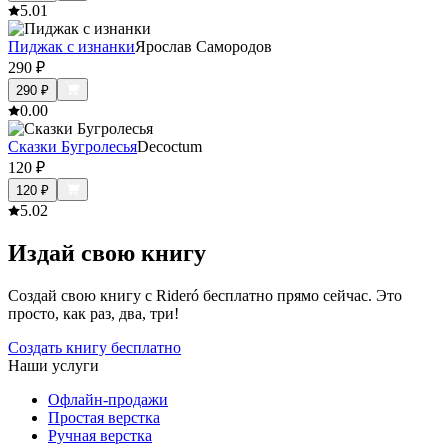
5.0
1
Пиджак с изнанки
Ярослав Самородов
290
₽
290
₽
0.0
0
Сказки Бугролесья
Decoctum
120
₽
120
₽
5.0
2
Издай свою книгу
Создай свою книгу с Rideró бесплатно прямо сейчас. Это
просто, как раз, два, три!
Создать книгу бесплатно
Наши услуги
Офлайн-продажи
Простая верстка
Ручная верстка