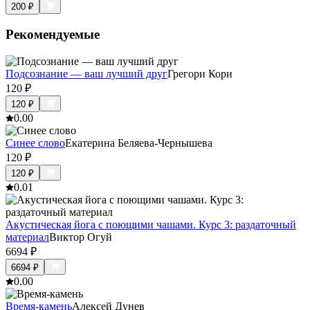
200
₽
Рекомендуемые
Подсознание — ваш лучший друг
Грегори Кори
120
₽
120
₽
0.0
0
Синее слово
Екатерина Беляева-Чернышева
120
₽
120
₽
0.0
1
Акустическая йога с поющими чашами. Курс 3: раздаточный
материал
Виктор Огуй
6694
₽
6694
₽
0.0
0
Время-камень
Алексей Дунев