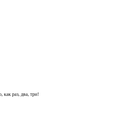
 как раз, два, три!