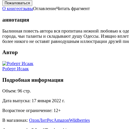
Пожаловаться
О книге
отзывы
Оглавление
Читать фрагмент
аннотация
Былинная повесть автора вся пропитана нежной любовью к оде
города, чьи таланты и складывают душу Одессы. Изящно вплета
более никого не оставят равнодушным иллюстрации друзей п
Автор
Роберт Исаак
Подробная информация
Объем:
96
стр.
Дата выпуска:
17 января 2022 г.
Возрастное ограничение:
12
+
В магазинах:
Ozon
ЛитРес
Amazon
Wildberries