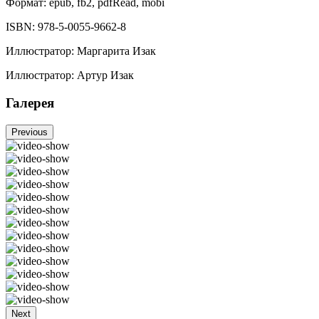
Формат:
epub, fb2, pdfRead, mobi
ISBN:
978-5-0055-9662-8
Иллюстратор
:
Маргарита Изак
Иллюстратор
:
Артур Изак
Галерея
Previous
Next