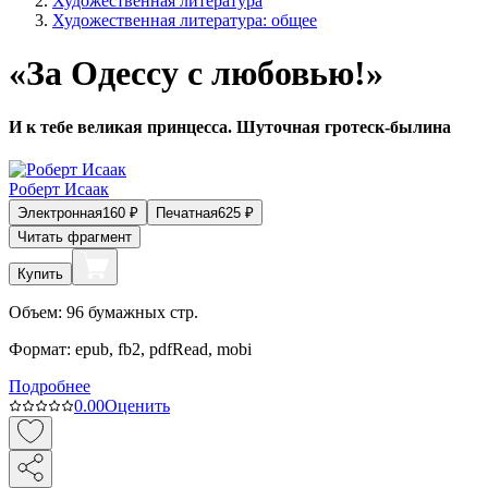
Художественная литература
Художественная литература: общее
«За Одессу с любовью!»
И к тебе великая принцесса. Шуточная гротеск-былина
Роберт Исаак
Электронная
160
₽
Печатная
625
₽
Читать фрагмент
Купить
Объем:
96
бумажных стр.
Формат:
epub, fb2, pdfRead, mobi
Подробнее
0.0
0
Оценить