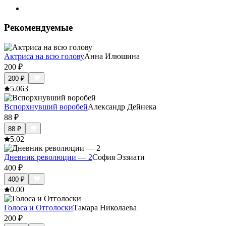
Рекомендуемые
Актриса на всю голову
Анна Илюшина
200
₽
200
₽
5.0
63
Вспорхнувший воробей
Александр Дейнека
88
₽
88
₽
5.0
2
Дневник революции — 2
София Эззиати
400
₽
400
₽
0.0
0
Голоса и Отголоски
Тамара Николаева
200
₽