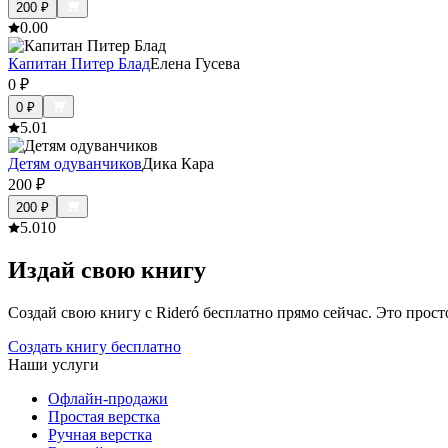
200
₽
0.0
0
Капитан Питер Блад
Елена Гусева
0
₽
0
₽
5.0
1
Детям одуванчиков
Дика Кара
200
₽
200
₽
5.0
10
Издай свою книгу
Создай свою книгу с Rideró бесплатно прямо сейчас. Это просто,
Создать книгу бесплатно
Наши услуги
Офлайн-продажи
Простая верстка
Ручная верстка