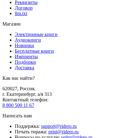
Реквизиты
Договор
llm.txt
Магазин
Электронные книги
Аудиокниги
Новинки
Бесплатные книги
Импринты
Подборки
Доставка
Как нас найти?
620027
,
Россия
,
г. Екатеринбург, а/я 313
Контактный телефон
:
8 800 500 11 67
Написать нам
Поддержка
:
support@ridero.ru
Печать тиража
:
print@ridero.ru
Вопросы по услугам
:
order@ridero.ru