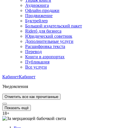
Тираж книги
Аудиокнига
Офлайн-продажи
Продвижение
Буктрейлер
Большой издательский пакет
Rideró для бизнеса
Юридический советник
Дополнительные услуги
Расшифровка текста
Перевод
Книги в аэропортах
Публикация
Все услуги
Кабинет
Кабинет
Уведомления
Отметить все как прочитанные
Показать ещё
18
+