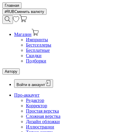
Главная
RUB
Сменить валюту
Магазин
Импринты
Бестселлеры
Бесплатные
Скидки
Подборки
Автору
Войти в аккаунт
Про-аккаунт
Редактор
Корректор
Простая верстка
Сложная верстка
Дизайн обложки
Иллюстрации