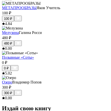
МЕТАПРООБРАЗЫ
Яков Учитель
100
₽
100
₽
4.8
4
Мелузина
Галина Росси
480
₽
480
₽
0.0
0
Позывные «Соты»
0
₽
0
₽
5.0
2
Озеро
Владимир Попов
300
₽
300
₽
0.0
0
Издай свою книгу