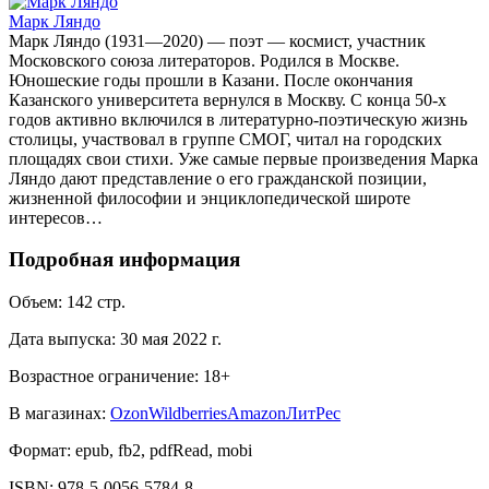
Марк Ляндо
Марк Ляндо (1931—2020) — поэт — космист, участник
Московского союза литераторов. Родился в Москве.
Юношеские годы прошли в Казани. После окончания
Казанского университета вернулся в Москву. С конца 50-х
годов активно включился в литературно-поэтическую жизнь
столицы, участвовал в группе СМОГ, читал на городских
площадях свои стихи. Уже самые первые произведения Марка
Ляндо дают представление о его гражданской позиции,
жизненной философии и энциклопедической широте
интересов…
Подробная информация
Объем:
142
стр.
Дата выпуска:
30 мая 2022 г.
Возрастное ограничение:
18
+
В магазинах:
Ozon
Wildberries
Amazon
ЛитРес
Формат:
epub, fb2, pdfRead, mobi
ISBN:
978-5-0056-5784-8