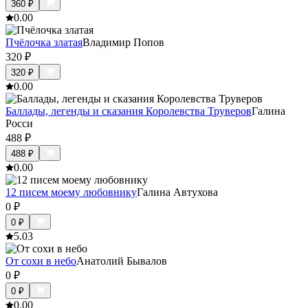
360
₽
0.0
0
Пчёлочка златая
Владимир Попов
320
₽
320
₽
0.0
0
Баллады, легенды и сказания Королевства Труверов
Галина
Росси
488
₽
488
₽
0.0
0
12 писем моему любовнику
Галина Автухова
0
₽
0
₽
5.0
3
От сохи в небо
Анатолий Бывалов
0
₽
0
₽
0.0
0