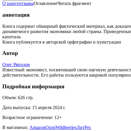
О книге
отзывы
Оглавление
Читать фрагмент
аннотация
Книга содержит обширный фактический материал, как доказате
динамичного развития экономики любой страны. Приведенные 
капитала.
Книга публикуется в авторской орфографии и пунктуации
Автор
Олег Ряполов
Известный экономист, посвятивший свою научную деятельност
действительности. Его работы пользуются широкой популярнос
Подробная информация
Объем:
626
стр.
Дата выпуска:
15 апреля 2024 г.
Возрастное ограничение:
12
+
В магазинах:
Amazon
Ozon
Wildberries
ЛитРес