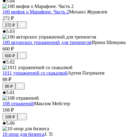
5.0
4
100 мифов о Марафоне. Часть 2
Михаил Журавлев
272
₽
272
₽
5.0
3
100 авторских упражнений для тренингов
Ирина Шевцова
600
₽
600
₽
5.0
2
1011 упражнений со скакалкой
Артем Патрикеев
88
₽
88
₽
5.0
1
108 отражений
Максим Мейстер
108
₽
108
₽
5.0
6
10 опор для бизнеса
J. Ti