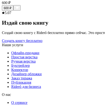
600
₽
600
₽
5.0
7
Издай свою книгу
Создай свою книгу с Rideró бесплатно прямо сейчас. Это просто,
Создать книгу бесплатно
Наши услуги
Офлайн-продажи
Простая верстка
Ручная верстка
Буктрейлер
Корректор
Дизайнер обложки
Заказ тиража
Публикация
Rideró для бизнеса
О нас
О сервисе