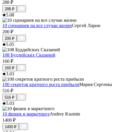
288
₽
288
₽
5.0
8
10 сценариев на все случаи жизни
Сергей Ларин
200
₽
200
₽
5.0
5
108 Буддийских Сказаний
160
₽
160
₽
3.0
3
100 секретов кратного роста прибыли
Мария Сергеева
516
₽
516
₽
5.0
3
10 фишек в маркетинге
Andrey Kuzmin
1400
₽
1400
₽