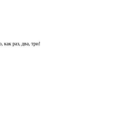
 как раз, два, три!