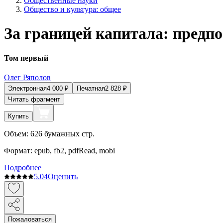
Общественные науки
Общество и культура: общее
За границей капитала: предп
Том первый
Олег Ряполов
Электронная
4 000
₽
Печатная
2 828
₽
Читать фрагмент
Купить
Объем:
626
бумажных стр.
Формат:
epub, fb2, pdfRead, mobi
Подробнее
5.0
4
Оценить
Пожаловаться