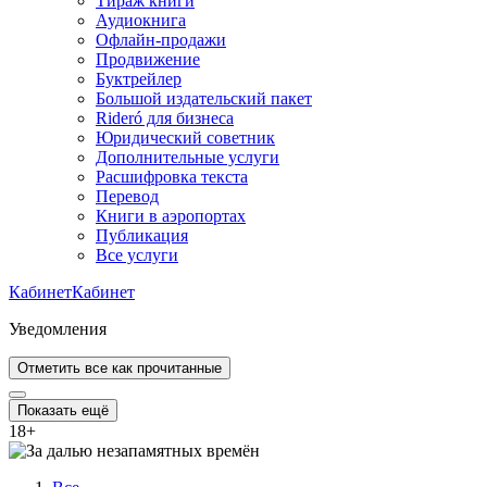
Тираж книги
Аудиокнига
Офлайн-продажи
Продвижение
Буктрейлер
Большой издательский пакет
Rideró для бизнеса
Юридический советник
Дополнительные услуги
Расшифровка текста
Перевод
Книги в аэропортах
Публикация
Все услуги
Кабинет
Кабинет
Уведомления
Отметить все как прочитанные
Показать ещё
18
+