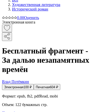
Все
Художественная литература
Исторический роман
0.0
0
Оценить
Электронная книга
Бесплатный фрагмент -
За далью незапамятных
времён
Влад Потёмкин
Электронная
100
₽
Печатная
604
₽
Формат:
epub, fb2, pdfRead, mobi
Объем:
122
бумажных стр.