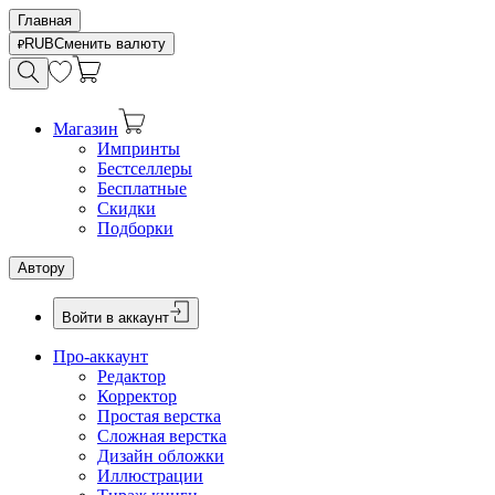
Главная
RUB
Сменить валюту
Магазин
Импринты
Бестселлеры
Бесплатные
Скидки
Подборки
Автору
Войти в аккаунт
Про-аккаунт
Редактор
Корректор
Простая верстка
Сложная верстка
Дизайн обложки
Иллюстрации