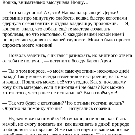
Кошка, внимательно выслушала Нюшу…
— Что за глупости! Ах, это! Нашла на крыльце! Держи! —
вспомнив про минутную слабость, кошка быстро коготками
сдернула с себя бантик и отдала владелице, продолжив. — Я,
конечно, знала, что собаки ещё те мастера создавать
проблемы, но что настолько. С каждой вашей новой идеей
не перестаю удивляться вашей глупости. Можно было просто
спросить моего мнения!
— Позволь заметить, я пытался разнюхать, но внятного ответа
от тебя не получил, — вступил в беседу Барон Арчи.
— Ты о том вопросе, «о моём самочувствии» несколько дней
назад? Так у кошек всегда изменчивое настроение, на то мы
и кошки. Повлиять может всё что угодно. Как я, по-вашему,
хочу быть матерью, если я никогда ей не была? Как можно
хотеть того, чего ранее не испытывал? Вы в своём уме!
— Так что будет с котятками? Что с этими гостями делать?
Обратно на помойку что ли? — испугались собачки.
— Ну, зачем же на помойку! Возможно, я не знаю, как быть
мамой, но смогу показать им, как выживать в дикой природе
и обороняться от врагов. Я же смогла научить ваше мопсячье
семейство за эти годы какому-то уму-разуму. Так уж пусть