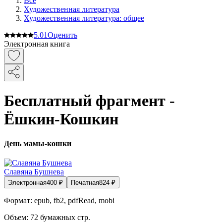
Все
Художественная литература
Художественная литература: общее
5.0
1
Оценить
Электронная книга
Бесплатный фрагмент -
Ёшкин-Кошкин
День мамы-кошки
Славяна Бушнева
Электронная
400
₽
Печатная
824
₽
Формат:
epub, fb2, pdfRead, mobi
Объем:
72
бумажных стр.