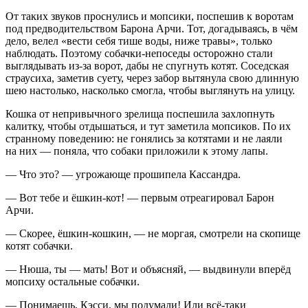
От таких звуков проснулись и мопсики, поспешив к воротам
под предводительством Барона Арчи. Тот, догадываясь, в чём
дело, велел «вести себя тише воды, ниже травы», только
наблюдать. Поэтому собачки-непоседы осторожно стали
выглядывать из-за ворот, дабы не спугнуть котят. Соседская
страусиха, заметив суету, через забор вытянула свою длинную
шею настолько, насколько смогла, чтобы выглянуть на улицу.
Кошка от непривычного зрелища поспешила захлопнуть
калитку, чтобы отдышаться, и тут заметила мопсиков. По их
странному поведению: не гонялись за котятами и не лаяли
на них — поняла, что собаки приложили к этому лапы.
— Что это? — угрожающе прошипела Кассандра.
— Вот тебе и ёшкин-кот! — первым отреагировал Барон
Арчи.
— Скорее, ёшкин-кошкин, — не моргая, смотрели на скопище
котят собачки.
— Нюша, ты — мать! Вот и объясняй, — выдвинули вперёд
мопсиху остальные собачки.
— Понимаешь, Кэсси, мы подумали! Или всё-таки