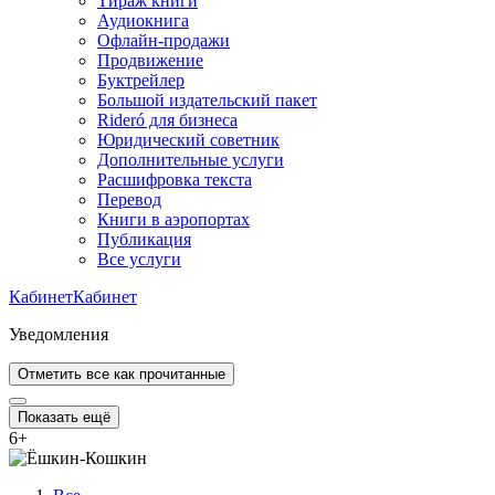
Тираж книги
Аудиокнига
Офлайн-продажи
Продвижение
Буктрейлер
Большой издательский пакет
Rideró для бизнеса
Юридический советник
Дополнительные услуги
Расшифровка текста
Перевод
Книги в аэропортах
Публикация
Все услуги
Кабинет
Кабинет
Уведомления
Отметить все как прочитанные
Показать ещё
6
+