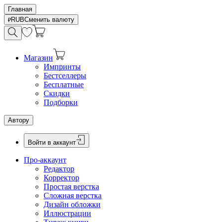
Главная
RUB
Сменить валюту
Магазин
Импринты
Бестселлеры
Бесплатные
Скидки
Подборки
Автору
Войти в аккаунт
Про-аккаунт
Редактор
Корректор
Простая верстка
Сложная верстка
Дизайн обложки
Иллюстрации