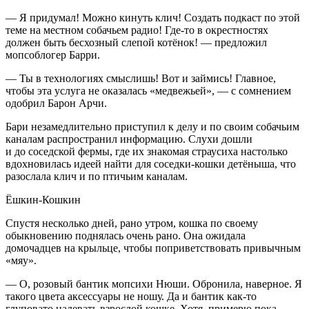
— Я придумал! Можно кинуть клич! Создать подкаст
по этой
теме на местном собачьем радио! Где-то в окрестностях
должен быть бесхозный слепой котёнок! — предложил
мопсоблогер Барри.
— Ты в технологиях смыслишь! Вот и займись! Главное,
чтобы эта услуга не оказалась «медвежьей»
, — с сомнением
одобрил Барон Арчи.
Бари незамедлительно приступил к делу и по своим собачьим
каналам распространил информацию. Слухи дошли
и до соседской фермы, где их знакомая страусиха настолько
вдохновилась идеей найти для соседки-кошки детёныша, что
разослала клич и по птичьим каналам.
Ёшкин-Кошкин
Спустя несколько дней, рано утром, кошка по своему
обыкновению поднялась очень рано. Она ожидала
домочадцев на крыльце, чтобы поприветствовать привычным
«мяу».
— О, розовый бантик мопсихи Нюши. Обронила, наверное. Я
такого цвета аксессуары не ношу. Да и бантик как-то
глуповато надевать взрослой кошке. Хотя, примерю пока