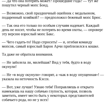
— Да что она потерять может? Прошедшие года? — тут же
пошутил черный мопс Бонд.
— Возможно, свой праздничный ошейник с медальоном,
подаренный хозяйкой? — предположил бежевый мопс Брюс.
— Так она его только по особым случаям надевает. Каждый
день не носит, чтобы не потерять во время охоты, — опроверг
эту версию взрослый мопс Бакс.
— Чего гадать-то! Надо спросить! — и, огибая команду
мопсов, самый взрослый Барон Арчи приблизился к кошке.
Та даже не обратила внимания.
— Не заболела ли, милейшая? Вид у тебя, будто в воду
окунули!
— Не «в воду окунули» говорят, а «как в воду опущенная»! —
указала на неточность Кэсси.
— Вот, уже лучше! Узнаю тебя! Поправляешь и открыто
намекаешь на нашу собачью глупость, которая, позволь
заметить, имеет место быть у некоторых представителей
собачьего рода, но не у всех!