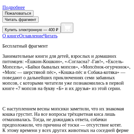
Подробнее
Пожаловаться
Читать фрагмент
Купить
электронную — 400 ₽
О книге
Оглавление
Читать
Бесплатный фрагмент
Занимательные книги для детей, взрослых и домашних
питомцев:
«Ёшкин-Кошкин», «-Согласна? -Гав!»
,
«Ексель-
Мопсель», «Байки бывалых мопсов», «Мопсёнок-огурчонок»,
«Мопс — шерстяной пёс», «Кошка-пёс и Собака-котяка»
—
поведают о дальнейших приключениях семи забавных
мопсов, с которыми читатели уже познакомились в первой
книге
«7 мопсов на букву «Б» и их друзья»
из этой серии.
С наступлением весны мопсики заметили, что их знакомая
кошка грустит. На все вопросы трёхцветная киса лишь
отмахивалась. Тогда, не дожидаясь ответа, собачки
предположили, что причина её тоски — отсутствие котят.
К этому времени у всех других животных на соседней ферме