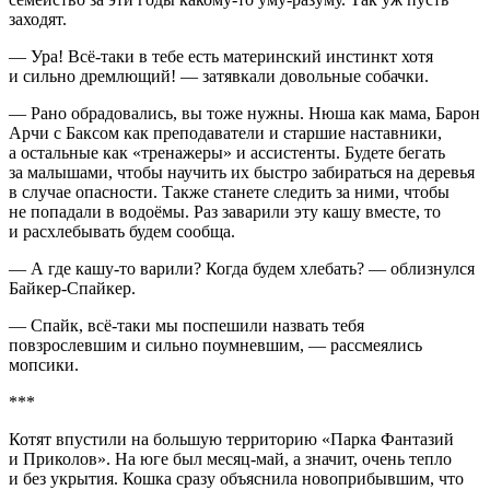
заходят.
— Ура! Всё-таки в тебе есть материнский инстинкт хотя
и сильно дремлющий! — затявкали довольные собачки.
— Рано обрадовались, вы тоже нужны. Нюша как мама, Барон
Арчи с Баксом как преподаватели и старшие наставники,
а остальные как «тренажеры» и ассистенты. Будете бегать
за малышами, чтобы научить их быстро забираться на деревья
в случае опасности. Также станете следить за ними, чтобы
не попадали в водоёмы. Раз заварили эту кашу вместе, то
и расхлебывать будем сообща.
— А где кашу-то варили? Когда будем хлебать? — облизнулся
Байкер-Спайкер.
— Спайк, всё-таки мы поспешили назвать тебя
повзрослевшим и сильно поумневшим, — рассмеялись
мопсики.
***
Котят впустили на большую территорию «Парка Фантазий
и Приколов». На юге был месяц-май, а значит, очень тепло
и без укрытия. Кошка сразу объяснила новоприбывшим, что