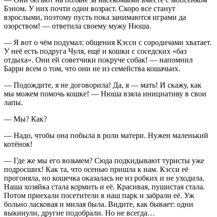
Бэном. У них почти один возраст. Скоро все станут
взрослыми, поэтому пусть пока занимаются играми да
озорством! — ответила своему мужу Нюша.
— Я вот о чём подумал: общения Кэсси с сородичами хватает.
У неё есть подруга Чуля, ещё и кошки с соседских «баз
отдыха». Они ей советчики покруче собак! — напомнил
Барри всем о том, что они не из семейства кошачьих.
— Подождите, я не договорила! Да, я — мать! И скажу, как
мы можем помочь кошке! — Нюша взяла инициативу в свои
лапы.
— Мы? Как?
— Надо, чтобы она побыла в роли матери. Нужен маленький
котёнок!
— Где же мы его возьмем? Сюда подкидывают туристы уже
подросших! Как та, что осенью пришла к нам. Кэсси её
прогоняла, но кошечка оказалась не из робких и не уходила.
Наша хозяйка стала кормить и её. Красивая, пушистая стала.
Потом приехали посетители в наш парк и забрали её. Уж
больно
ласк
овая и милая была. Видите, как бывает: одни
выкинули, другие подобрали. Но не всегда…