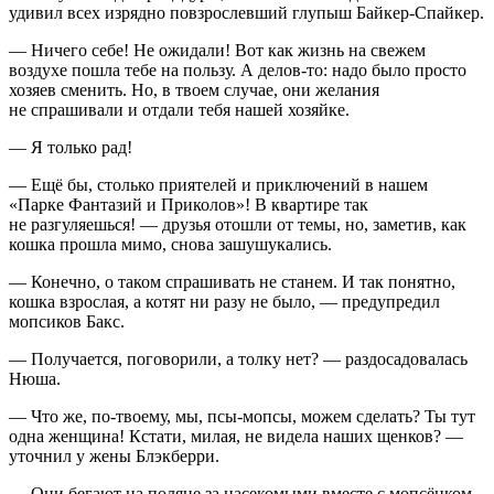
удивил всех изрядно повзрослевший глупыш Байкер-Спайкер.
— Ничего себе! Не ожидали! Вот как жизнь на свежем
воздухе пошла тебе на пользу. А делов-то: надо было просто
хозяев сменить. Но, в твоем случае, они желания
не спрашивали и отдали тебя нашей хозяйке.
— Я только рад!
— Ещё бы, столько приятелей и приключений в нашем
«Парке Фантазий и Приколов»! В квартире так
не разгуляешься! — друзья отошли от темы, но, заметив, как
кошка прошла мимо, снова зашушукались.
— Конечно, о таком спрашивать не станем. И так понятно,
кошка взрослая, а котят ни разу не было, — предупредил
мопсиков Бакс.
— Получается, поговорили, а толку нет? — раздосадовалась
Нюша.
— Что же, по-твоему, мы, псы-мопсы, можем сделать? Ты тут
одна женщина! Кстати, милая, не видела наших щенков? —
уточнил у жены Блэкберри.
— Они бегают на поляне за насекомыми вместе с мопсёнком