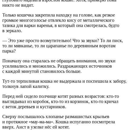
никто не видит.
Только кошечка закрепила находку на голове, как резкое
громкое многоголосье отвлекло кису от металлического
тазика для варки варенья, в который она смотрелась, будто
в зеркало.
— Это уже просто возмутительно! Что за звуки? То ли писк,
то ли мявканье, то ли царапанье по деревянным воротам
парка?
Поначалу она старалась не обращать внимания, но звуки
усиливались и множились. Раздражающих источников
с каждой минутой становилось больше.
Тут-то терпиливая кошка не выдержала и поспешила к забору,
толкнув лапой калитку.
Перед ней сидело полчище котят разных возрастов: кто-то
выглядывал из коробок, кто-то из корзинок, кто-то кричал
с веток деревьев и кустарников.
Сверху послышалось хлопанье размашистых крыльев
и протяжное «мау-ма-ма». Кошка испуганно посмотрела
вверх. Аист в узелке нёс ей котят.