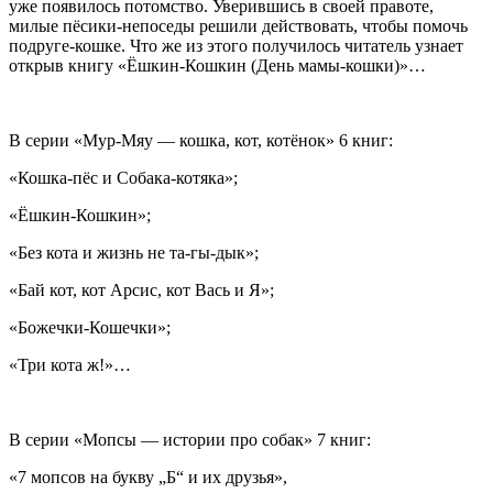
уже появилось
потомств
о. Уверившись в своей правоте,
милые пёсики-непоседы решили действовать, чтобы помочь
подруге-кошке. Что же из этого получилось читатель узнает
открыв книгу «Ёшкин-Кошкин (День мамы-кошки)»…
В серии
«Мур-Мяу — кошка, кот, котёнок»
6 книг:
«Кошка-пёс и Собака-котяка»;
«Ёшкин-Кошкин»;
«Без кота и жизнь не та-гы-дык»;
«Бай кот, кот Арсис, кот Вась и Я»;
«Божечки-Кошечки»;
«Три кота ж!»…
В серии
«Мопсы — истории про собак»
7 книг:
«7 мопсов на букву „Б“ и их друзья»
,