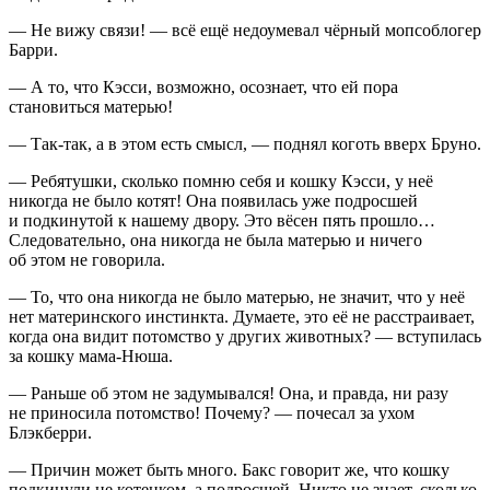
— Не вижу связи! — всё ещё недоумевал чёрный мопсоблогер
Барри.
— А то, что Кэсси, возможно, осознает, что ей пора
становиться матерью!
— Так-так, а в этом есть смысл, — поднял коготь вверх Бруно.
— Ребятушки, сколько помню себя и кошку Кэсси, у неё
никогда не было котят! Она появилась уже подросшей
и подкинутой к нашему двору. Это вёсен пять прошло…
Следовательно, она никогда не была матерью и ничего
об этом не говорила.
— То, что она никогда не было матерью, не значит, что у неё
нет материнского инстинкта. Думаете, это её не расстраивает,
когда она видит
потомств
о у других животных? — вступилась
за кошку мама-Нюша.
— Раньше об этом не задумывался! Она, и правда, ни разу
не приносила
потомств
о! Почему? — почесал за ухом
Блэкберри.
— Причин может быть много. Бакс говорит же, что кошку
подкинули не котенком, а подросшей. Никто не знает, сколько