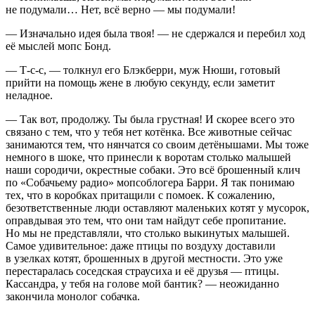
не подумали… Нет, всё верно — мы подумали!
— Изначально идея была твоя! — не сдержался и перебил ход
её мыслей мопс Бонд.
— Т-с-с, — толкнул его Блэкберри, муж Нюши, готовый
прийти на помощь жене в любую секунду, если заметит
неладное.
— Так вот, продолжу. Ты была грустная! И скорее всего это
связано с тем, что у тебя нет котёнка. Все животные сейчас
занимаются тем, что нянчатся со своим детёнышами. Мы тоже
немного в шоке, что принесли к воротам столько малышей
наши сородичи, окрестные собаки. Это всё брошенный клич
по «Собачьему радио» мопсоблогера Барри. Я так понимаю
тех, что в коробках притащили с помоек. К сожалению,
безответственные люди оставляют маленьких котят у мусорок,
оправдывая это тем, что они там найдут себе пропитание.
Но мы не представляли, что столько выкинутых малышей.
Самое удивительное: даже птицы по воздуху доставили
в узелках котят, брошенных в другой местности. Это уже
перестаралась соседская страусиха и её друзья — птицы.
Кассандра, у тебя на голове мой бантик? — неожиданно
закончила монолог собачка.