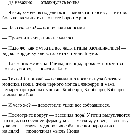
— Да неважно, — отмахнулась кошка.
— Что ж, захочешь поделиться — милости просим, — не стал
больше настаивать на ответе Барон Арчи.
— Чего сказала? — вопрошали мопсики.
— Прояснить ситуацию не удалось…
— Надо же, как с утра на все лады птицы расчирикались! —
задрал мордочку вверх галантный мопс Бруно.
— Так у них же весна! Гнезда, птенцы, прокорм
потомств
а —
вот и суетятся, — пояснил Бакс.
— Точно! Я поняла! — неожиданно воскликнула бежевая
мопсиха Нюша, жена чёрного мопса Блэкберри и мама
четырех прекрасных мопсят: Билберри, Блюберри, Баберри
и милашки Бэль…
— И чего же? — навострили ушки все собравшиеся.
— Посмотрите вокруг — весенняя пора! У птиц вылупляются
птенцы, на соседней ферме у коз — козлята, у овец — ягнята,
у коров — телята, у дворовых собак щенки народились
на днях! — продолжила мысль Нюша.