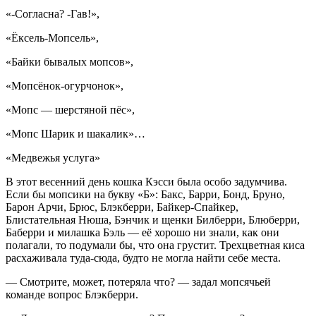
«-Согласна? -Гав!»
,
«Ёксель-Мопсель»,
«Байки бывалых мопсов»,
«Мопсёнок-огурчонок»,
«Мопс — шерстяной пёс»,
«Мопс Шарик и шакалик»…
«Медвежья услуга»
В этот весенний день кошка Кэсси была особо задумчива.
Если бы мопсики на букву «Б»: Бакс, Барри, Бонд, Бруно,
Барон Арчи, Брюс, Блэкберри, Байкер-Спайкер,
Блистательная Нюша, Бэнчик и щенки Билберри, Блюберри,
Баберри и милашка Бэль — её хорошо ни знали, как они
полагали, то подумали бы, что она грустит. Трехцветная киса
расхаживала туда-сюда, будто не могла найти себе места.
— Смотрите, может, потеряла что? — задал мопсячьей
команде вопрос Блэкберри.