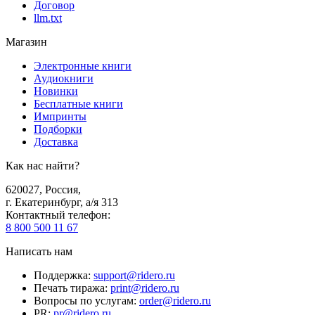
Договор
llm.txt
Магазин
Электронные книги
Аудиокниги
Новинки
Бесплатные книги
Импринты
Подборки
Доставка
Как нас найти?
620027
,
Россия
,
г. Екатеринбург, а/я 313
Контактный телефон
:
8 800 500 11 67
Написать нам
Поддержка
:
support@ridero.ru
Печать тиража
:
print@ridero.ru
Вопросы по услугам
:
order@ridero.ru
PR
:
pr@ridero.ru