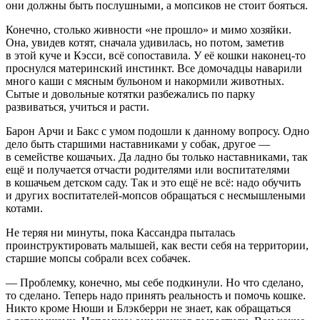
они должны быть послушными, а мопсиков не стоит бояться.
Конечно, столько живности «не прошло» и мимо хозяйки.
Она, увидев котят, сначала удивилась, но потом, заметив
в этой куче и Кэсси, всё сопоставила. У её кошки наконец-то
проснулся материнский инстинкт. Все домочадцы наварили
много каши с мясным бульоном и накормили животных.
Сытые и довольные котятки разбежались по парку
развиваться, учиться и расти.
Барон Арчи и Бакс с умом подошли к данному вопросу. Одно
дело быть старшими наставниками у собак, другое —
в семействе кошачьих. Да ладно бы только наставниками, так
ещё и получается отчасти родителями или воспитателями
в кошачьем детском саду. Так и это ещё не всё: надо обучить
и других воспитателей-мопсов обращаться с несмышлеными
котами.
Не теряя ни минуты, пока Кассандра пыталась
проинструктировать малышей, как вести себя на территории,
старшие мопсы собрали всех собачек.
— Проблемку, конечно, мы себе подкинули. Но что сделано,
то сделано. Теперь надо принять реальность и помочь кошке.
Никто кроме Нюши и Блэкберри не знает, как обращаться