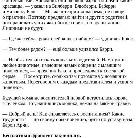
с детенышами. Напомню: они щенков вырастили. Вон какие
красавцы, — указал на Билберри, Блюберри, Баберри
и милашку Бэль. — Мы же в теории «плаваем», не говоря
о практике. Поэтому предлагаю найти и других родителей,
поспрашивать у них житейские советы по воспитанию.
Лишними не будут.
— Где же сейчас родителей кошек найдем? — удивился Брюс.
— Тем более рядом? — ещё больше удивился Барри.
— Необязательно искать кошачьих родителей. Нам нужны
любые животные, имеющие навык общения с младшим
поколением, — прояснил Бакс и проследовал к соседской
ферме. — Посмотрите, сколько там
потомств
а у домашних
животным. Переговорим с каждым представителем и усвоим
полезное.
Будущей команде воспитателей первой встретилась корова
с телёнком. Тот, напившись молока, лежал на мягкой
травк
е.
— Добрый день! Как справляетесь с воспитанием? Какие
трудности? — по своему обыкновению, будто по уставу, начал
Барон Арчи.
Бесплатный фрагмент закончился.