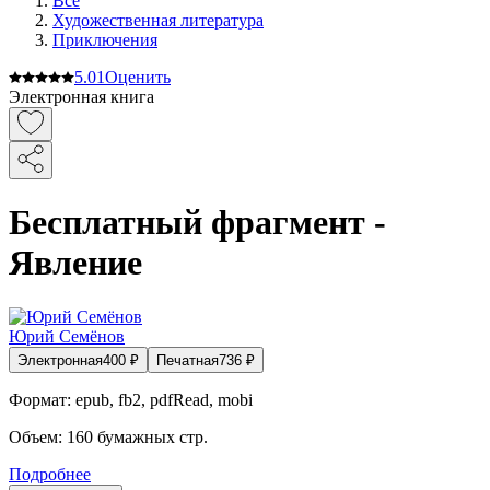
Все
Художественная литература
Приключения
5.0
1
Оценить
Электронная книга
Бесплатный фрагмент -
Явление
Юрий Семёнов
Электронная
400
₽
Печатная
736
₽
Формат:
epub, fb2, pdfRead, mobi
Объем:
160
бумажных стр.
Подробнее