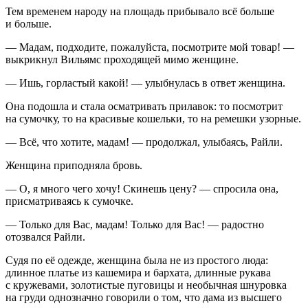
Тем временем народу на площадь прибывало всё
боль
ше
и
боль
ше.
— Мадам, подходите, пожалуйста, посмотрите мой товар! —
выкрикнул Вильямс проходящей мимо женщине.
— Ишь, горластый какой! — улыбнулась в ответ женщина.
Она подошла и стала осматривать прилавок: то посмотрит
на сумочку, то на красивые кошельки, то на ремешки узорные.
— Всё, что хотите, мадам! — продолжал, улыбаясь, Райли.
Женщина приподняла бровь.
— О, я много чего хочу!
Скин
ешь цену? — спросила она,
присматриваясь к сумочке.
— Только для Вас, мадам! Только для Вас! — радостно
отозвался Райли.
Судя по её одежде, женщина была не из простого люда:
длинное платье из кашемира и бархата, длинные рукава
с кружевами, золотистые пуговицы и необычная шнуровка
на груди однозначно говорили о том, что дама из высшего