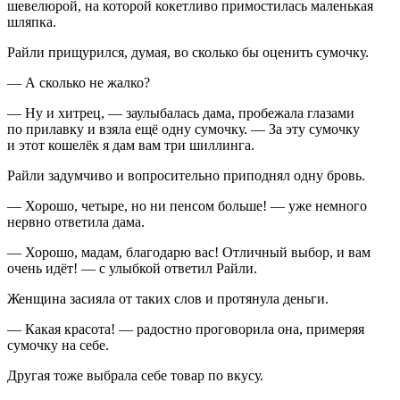
шевелюрой, на которой кокетливо примостилась маленькая
шляпка.
Райли прищурился, думая, во сколько бы оценить сумочку.
— А сколько не жалко?
— Ну и хитрец, — заулыбалась дама, пробежала глазами
по прилавку и взяла ещё одну сумочку. — За эту сумочку
и этот кошелёк я дам вам три шиллинга.
Райли задумчиво и вопросительно приподнял одну бровь.
— Хорошо, четыре, но ни пе
нсо
м
боль
ше! — уже немного
нервно ответила дама.
— Хорошо, мадам, благодарю вас! Отличный выбор, и вам
очень идёт! — с улыбкой ответил Райли.
Женщина засияла от таких слов и протянула деньги.
— Какая красота! — радостно проговорила она, примеряя
сумочку на себе.
Другая тоже выбрала себе товар по вкусу.