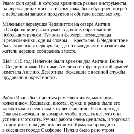
Рядом был сарай, в котором хранились разные инструменты,
на перекладинах висела телячья кожа, был обустроен погреб
с не
боль
шим запасом продуктов и обитало несколько кур.
Маленькая деревушка Чедлингтон на севере Англии
в Оксфордшире ра
скин
улась в долине, образованной
не
боль
шим ручьём. Тут жили фермеры, земледельцы
и ремесленники, одним словом — крестьяне. В Чедлингтоне
была маленькая церквушка, где по выходным и праздникам
жители деревни собирались вместе.
Шёл 1815 год. Нелёгкие были времена для Англии.
Войн
а
с Соединёнными Штатами
Америк
и и с французской армией
измотала Англию. Дезертиры, бежавшие с военной службы,
орудовали в окрестностях.
Райли Эванз был простым ремесленником, мастером-
кожевником. Кошельки, кисеты, сумки и ремни были его
заработком и средством к существованию. Раз в полгода
Эванзы выезжали на ярмарку, чтобы продать всё, что они
успели изготовить. Ручная работа очень ценилась, и торговля,
в принципе, шла для них неплохо. Ярмарка проходила
в соседнем городе Оксфорде. Нужно было рано утром