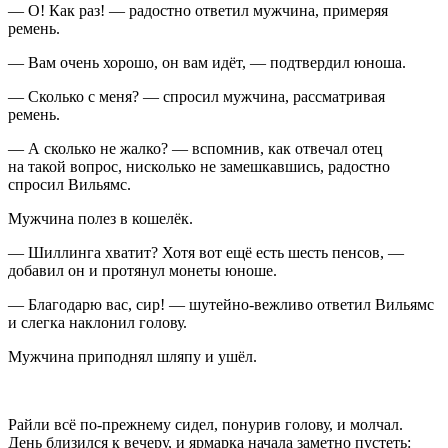
— О! Как раз! — радостно ответил мужчина, примеряя
ремень.
— Вам очень хорошо, он вам идёт, — подтвердил юноша.
— Сколько с меня? — спросил мужчина, рассматривая
ремень.
— А сколько не жалко? — вспомнив, как отвечал отец
на такой вопрос, нисколько не замешкавшись, радостно
спросил Вильямс.
Мужчина полез в кошелёк.
— Шиллинга хватит? Хотя вот ещё есть шесть пе
нсо
в, —
добавил он и протянул монеты юноше.
— Благодарю вас, сир! — шутейно-вежливо ответил Вильямс
и слегка наклонил голову.
Мужчина приподнял шляпу и ушёл.
Райли всё по-прежнему сидел, понурив голову, и молчал.
День близился к вечеру, и ярмарка начала заметно пустеть: