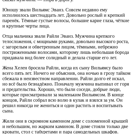
Юношу звали Вильямс Эванз. Совсем недавно ему
исполнилось шест
надцат
ь лет. Довольно рослый и крепкий
паренёк. Тёмные густые волосы,
боль
шие карие глаза, чёткие
и крупные черты лица.
Отца мальчика звали Райли Эванз. Мужчина крепкого
телосложения, с мощными руками, довольно высокого роста,
с загорелым и обветренным лицом, тёмными, небрежно
постриженными волосами, которому лишь не
боль
шая борода
придавала вид более солидный и делала старше его лет.
Жена Хелен бросила Райли, когда их сыну Вильямсу было
всего пять лет. Ничего не объяснив, она ночью в грозу тайком
сбежала в неизвестном направлении. Райли долго её искал,
но всё было безнадёжно. Поначалу мужчина выпивал от горя
и предательства. Хорошо, что были соседи, добрые люди,
которые присматривали за маленьким Вильямсом. В конце
концов, Райли собрал всю волю в кулак и взялся за ум. Он
решил никогда не жениться и один растить и воспитывать
сына.
Жили они в скромном каменном доме с соломенной крышей
и не
боль
шим, но жарким камином. В доме стояли только две
кровати, стол с табуретами и пара самодельных шкафов.