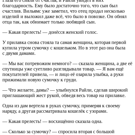
Глаза его сияли от счастья, и Райли увидел в них
благодарность. Ему было достаточно того, что сын был
счастлив. Вильямс уже заметил, что отец продал несколько
изделий и выложил даже всё, что было в повозке. Он обнял
отца так, как обнимает только любящий сын.
— Какая прелесть! — донёсся женский голос.
У прилавка снова стояла та самая женщина, которая первой
купила утром сумочку с кошельком. Но в этот раз она была
с двумя дамами.
— Мы вас потревожим немного? — сказала женщина, а две её
спутницы уже суетливо разглядывали товар. — Я вам ещё
покупателей привела, — и лицо её озарила улыбка, а руки
прижимали новую сумочку к груди.
— Что желаете, дамы? — улыбнулся Райли, сделав широкий
приглашающий жест рукой, обведя весь товар на прилавке.
Одна из дам вертела в руках сумочку, примеряя к своему
наряду, а другая рассматривала кошелёк с узорами.
— Какая прелесть! — восхищённо сказала одна.
— Сколько за сумочку? — спросила вторая с
боль
шой