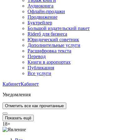
Тираж книги
Аудиокнига
Офлайн-продажи
Продвижение
Буктрейлер
Большой издательский пакет
Rideró для бизнеса
Юридический советник
Дополнительные услуги
Расшифровка текста
Перевод
Книги в аэропортах
Публикация
Все услуги
Кабинет
Кабинет
Уведомления
Отметить все как прочитанные
Показать ещё
18
+