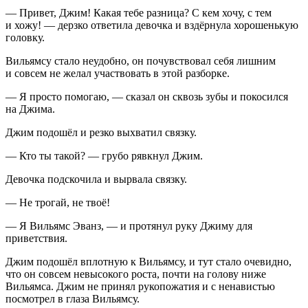
— Привет, Джим! Какая тебе разница? С кем хочу, с тем
и хожу! — дерзко ответила девочка и вздёрнула хорошенькую
головку.
Вильямсу стало неудобно, он почувствовал себя лишним
и совсем не желал участвовать в этой разборке.
— Я просто помогаю, — сказал он сквозь зубы и покосился
на Джима.
Джим подошёл и резко выхватил связку.
— Кто ты такой? — грубо рявкнул Джим.
Девочка подскочила и вырвала связку.
— Не трогай, не твоё!
— Я Вильямс Эванз, — и протянул руку Джиму для
приветствия.
Джим подошёл вплотную к Вильямсу, и тут стало очевидно,
что он совсем невысокого роста, почти на голову ниже
Вильямса. Джим не принял рукопожатия и с ненавистью
посмотрел в глаза Вильямсу.