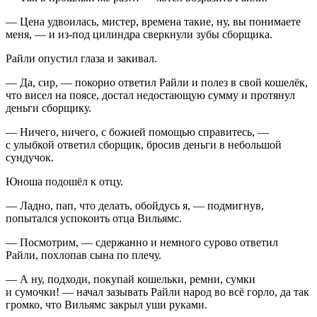
— Цена удвоилась, мистер, времена такие, ну, вы понимаете
меня, — и из-под цилиндра сверкнули зубы сборщика.
Райли опустил глаза и закивал.
— Да, сир, — покорно ответил Райли и полез в свой кошелёк,
что висел на поясе, достал недостающую сумму и протянул
деньги сборщику.
— Ничего, ничего, с божией помощью справитесь, —
с улыбкой ответил сборщик, бросив деньги в не
боль
шой
сундучок.
Юноша подошёл к отцу.
— Ладно, пап, что делать, обойдусь я, — подмигнув,
попытался успокоить отца Вильямс.
— Посмотрим, — сдержанно и немного сурово ответил
Райли, похлопав сына по плечу.
— А ну, подходи, покупай кошельки, ремни, сумки
и сумочки! — начал зазывать Райли народ во всё горло, да так
громко, что Вильямс закрыл уши руками.