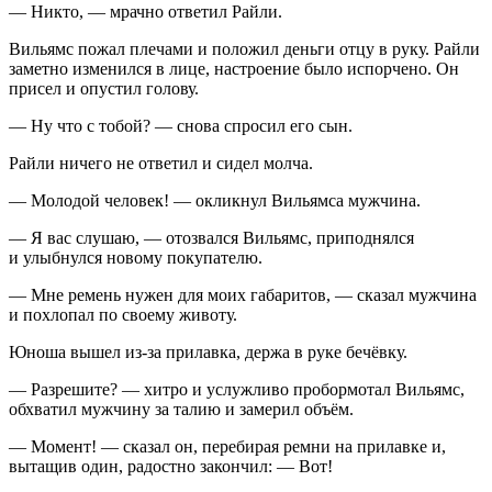
— Никто, — мрачно ответил Райли.
Вильямс пожал плечами и положил деньги отцу в руку. Райли
заметно изменился в лице, настроение было испорчено. Он
присел и опустил голову.
— Ну что с тобой? — снова спросил его сын.
Райли ничего не ответил и сидел молча.
— Молодой человек! — окликнул Вильямса мужчина.
— Я вас слушаю, — отозвался Вильямс, приподнялся
и улыбнулся новому покупателю.
— Мне ремень нужен для моих габаритов, — сказал мужчина
и похлопал по своему животу.
Юноша вышел из-за прилавка, держа в руке бечёвку.
— Разрешите? — хитро и услужливо пробормотал Вильямс,
обхватил мужчину за талию и замерил объём.
— Момент! — сказал он, перебирая ремни на прилавке и,
вытащив один, радостно закончил: — Вот!