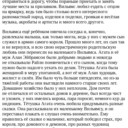
отправиться в дорогу, чтобы пораньше приехать и занять
лучшие места за прилавком. Вильямс любил ездить с отцом
на ярмарку, ведь там было столько всего интересного:
разномастный народ, изделия и поделки, громкая и весёлая
музыка, акробаты и артисты и много всего другого.
Вильямса ещё ребёнком нянчила соседка и, конечно,
развлекала малыша, как только могла, ведь у них с мужем сын
служил в армии самого короля. Прошло много лет, их сын так
и не вернулся, и всю свою нерастраченную родительскую
любовь они перенесли на маленького Вильямса. Агата и её
муж Алан Эйбрамсон были добрыми людьми и никогда
не отказывали Райли понянчиться с его сыном, когда тому
нужно было надолго уехать по делам. Тётушка Агата была
женщиной в меру упитанной, а вот её муж Алан худощав,
жилист и силён. Им было чуть
боль
ше пятидесяти, но из-за
тяжёлой работы они выглядели намного старше своих лет.
Домашнее хозяйство было у них неплохим. Дом почти
не отличался от остальных домов в деревне, был всегда чист
и ухожен, у них имелись корова, пара поросят, немного кур да
индюшек. Тётушка Агата очень любила придумывать разные
сказки. Она рассказывала их маленькому Вильямсу, и он
переставал плакать и слушал очень внимательно. Ему
нравились её сказки о мальчике, который победил страх, про
короля, про домового и демонов, про разных чудовищ