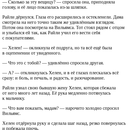
— Сколько за эту вещицу? — спросила она, приподняла
голову, и её лицо показалась из-за шляпки.
Райли дёрнулся. Глаза его расширились и остекленели. Дама
смотрела на него точно таким же удивлённым взглядом.
Потом она посмотрела на Вильямса. Тот стоял рядом с отцом
и улыбался ей так, как Райли учил его вести себя
с покупателями.
— Хелен! — окликнула её подруга, но та всё ещё была
в оцепенении от увиденного.
— Что это с тобой? — удивлённо спросила другая.
— А? — откликнулась Хелен, и в её глазах плескалась всё
сразу: и
боль
, и печаль, и радость, и разочарование.
Райли узнал свою бывшую жену Хелен, которая сбежала
от него много лет назад. Её рука медленно потянулась
к мальчику.
— Что вам показать, мадам? — нарочито холодно спросил
Вильямс.
Хелен отдёрнула руку и сделала шаг назад, резко повернулась
и побежала прочь.