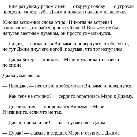
— Ещё раз увижу рядом с ней — откручу голову! — с угрозой
процедил сквозь зубы Джим и показал пальцем на девочку.
Юноша вспомнил слова отца: «Никогда не встревай
в конфликты, старайся просто уйти». И Вильямс не был
напуган местным пузаном, он просто ухмыльнулся.
— Ладно, — согласился Вильямс и повернулся, чтобы уйти,
но тут Джим пнул его ногой, подумав, что тот испугался.
— Джим Бекер! — крикнула Мэри и ударила толстячка
по спине.
Джим ухмылялся.
— Прощаю, — неохотно пробормотал Вильямс и повернулся.
— Как тебе не стыдно? — сердито обратилась Мэри к Джиму.
— До свидания, — попрощался Вильямс с Мэри. —
И извините, если что не так.
— Давай, проваливай! — нагло усмехался Джим.
— Дурак! — сказала в сердцах Мэри и стукнула Джима