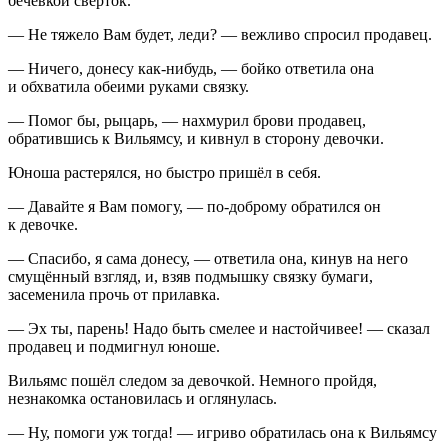
бечёвкой свёрток.
— Не тяжело Вам будет, леди? — вежливо спросил продавец.
— Ничего, донесу как-нибудь, — бойко ответила она
и обхватила обеими руками связку.
— Помог бы, рыцарь, — нахмурил брови продавец,
обратившись к Вильямсу, и кивнул в сторону девочки.
Юноша растерялся, но быстро пришёл в себя.
— Давайте я Вам помогу, — по-доброму обратился он
к девочке.
— Спасибо, я сама донесу, — ответила она, кинув на него
смущённый взгляд, и, взяв подмышку связку бумаги,
засеменила прочь от прилавка.
— Эх ты, парень! Надо быть смелее и настойчивее! — сказал
продавец и подмигнул юноше.
Вильямс пошёл следом за девочкой. Немного пройдя,
незнакомка остановилась и оглянулась.
— Ну, помоги уж тогда! — игриво обратилась она к Вильямсу