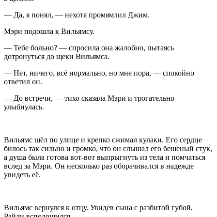
— Да, я понял, — нехотя промямлил Джим.
Мэри подошла к Вильямсу.
— Тебе
боль
но? — спросила она жалобно, пытаясь
дотронуться до щеки Вильямса.
— Нет, ничего, всё нормально, но мне пора, — спокойно
ответил он.
— До встречи, — тихо сказала Мэри и трогательно
улыбнулась.
Вильямс шёл по улице и крепко сжимал кулаки. Его сердце
билось так сильно и громко, что он слышал его бешеный стук,
а душа была готова вот-вот выпрыгнуть из тела и помчаться
вслед за Мэри. Он несколько раз оборачивался в надежде
увидеть её.
Вильямс вернулся к отцу. Увидев сына с разбитой губой,
Райли всполошился.