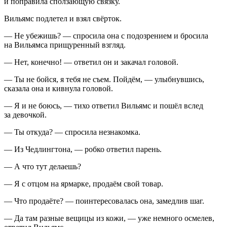
и поправила сползающую связку.
Вильямс подлетел и взял свёрток.
— Не убежишь? — спросила она с подозрением и бросила
на Вильямса прищуренный взгляд.
— Нет, конечно! — ответил он и закачал головой.
— Ты не бойся, я тебя не съем. Пойдём, — улыбнувшись,
сказала она и кивнула головой.
— Я и не боюсь, — тихо ответил Вильямс и пошёл вслед
за девочкой.
— Ты откуда? — спросила незнакомка.
— Из Чедлингтона, — робко ответил парень.
— А что тут делаешь?
— Я с отцом на ярмарке, продаём свой товар.
— Что продаёте? — поинтересовалась она, замедлив шаг.
— Да там разные вещицы из кожи, — уже немного осмелев,