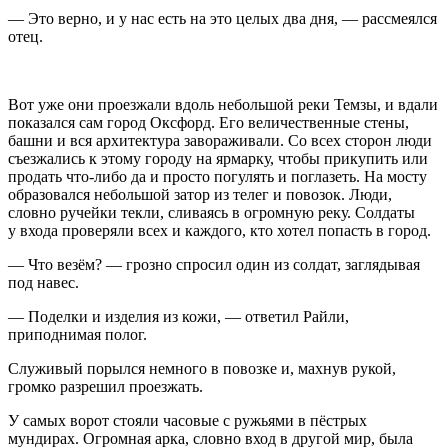
— Это верно, и у нас есть на это целых два дня, — рассмеялся
отец.
Вот уже они проезжали вдоль не
боль
шой реки Темзы, и вдали
показался сам город Оксфорд. Его величественные стены,
башни и вся архитектура завораживали. Со всех сторон люди
съезжались к этому городу на ярмарку, чтобы прикупить или
продать что-либо да и просто погулять и поглазеть. На мосту
образовался не
боль
шой затор из телег и повозок. Люди,
словно ручейки текли, сливаясь в огромную реку. Солдаты
у входа проверяли всех и каждого, кто хотел попасть в город.
— Что везём? — грозно спросил один из солдат, заглядывая
под навес.
— Поделки и изделия из кожи, — ответил Райли,
приподнимая полог.
Служивый порылся немного в повозке и, махнув рукой,
громко разрешил проезжать.
У самых ворот стояли часовые с ружьями в пёстрых
мундирах. Огромная арка, словно вход в другой мир, была