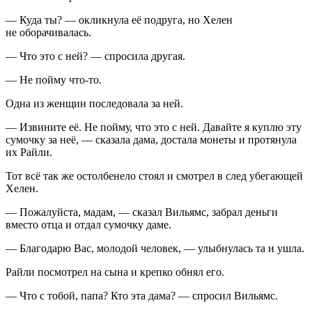
— Куда ты? — окликнула её подруга, но Хелен
не оборачивалась.
— Что это с ней? — спросила другая.
— Не пойму что-то.
Одна из женщин последовала за ней.
— Извините её. Не пойму, что это с ней. Давайте я куплю эту
сумочку за неё, — сказала дама, достала монеты и протянула
их Райли.
Тот всё так же остолбенело стоял и смотрел в след убегающей
Хелен.
— Пожалуйста, мадам, — сказал Вильямс, забрал деньги
вместо отца и отдал сумочку даме.
— Благодарю Вас, молодой человек, — улыбнулась та и ушла.
Райли посмотрел на сына и крепко обнял его.
— Что с тобой, папа? Кто эта дама? — спросил Вильямс.