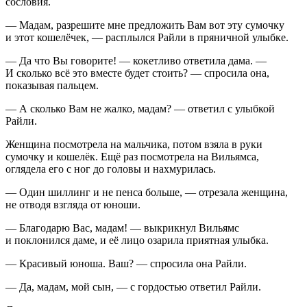
сословия.
— Мадам, разрешите мне предложить Вам вот эту сумочку
и этот кошелёчек, — расплылся Райли в пряничной улыбке.
— Да что Вы говорите! — кокетливо ответила дама. —
И сколько всё это вместе будет стоить? — спросила она,
показывая пальцем.
— А сколько Вам не жалко, мадам? — ответил с улыбкой
Райли.
Женщина посмотрела на мальчика, потом взяла в руки
сумочку и кошелёк. Ещё раз посмотрела на Вильямса,
оглядела его с ног до головы и нахмурилась.
— Один шиллинг и не пенса
боль
ше, — отрезала женщина,
не отводя взгляда от юноши.
— Благодарю Вас, мадам! — выкрикнул Вильямс
и поклонился даме, и её лицо озарила приятная улыбка.
— Красивый юноша. Ваш? — спросила она Райли.
— Да, мадам, мой сын, — с гордостью ответил Райли.