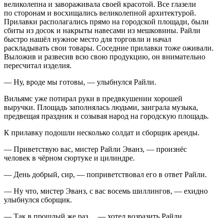
великолепна и завораживала своей красотой. Все глазели
по сторонам и восхищались великолепной архитектурой.
Прилавки располагались прямо на городской площади, были
сбиты из досок и накрыты навесами из мешковины. Райли
быстро нашёл нужное место для торговли и начал
раскладывать свои товары. Соседние прилавки тоже оживали.
Выложив и развесив всю свою продукцию, он внимательно
пересчитал изделия.
— Ну, вроде мы готовы, — улыбнулся Райли.
Вильямс уже потирал руки в предвкушении хорошей
выручки. Площадь заполнялась людьми, заиграла музыка,
предвещая праздник и созывая народ на городскую площадь.
К прилавку подошли несколько солдат и сборщик аренды.
— Приветствую вас, мистер Райли Эванз, — произнёс
человек в чёрном сюртуке и цилиндре.
— День добрый, сир, — поприветствовал его в ответ Райли.
— Ну что, мистер Эванз, с вас восемь шиллингов, — ехидно
улыбнулся сборщик.
— Так в прошлый же раз… — хотел возразить Райли.