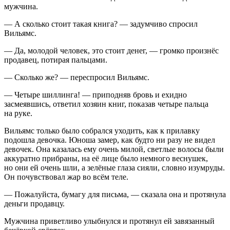
мужчина.
— А сколько стоит такая книга? — задумчиво спросил
Вильямс.
— Да, молодой человек, это стоит денег, — громко произнёс
продавец, потирая пальцами.
— Сколько же? — переспросил Вильямс.
— Четыре шиллинга! — приподняв бровь и ехидно
засмеявшись, ответил хозяин книг, показав четыре пальца
на руке.
Вильямс только было собрался уходить, как к прилавку
подошла девочка. Юноша замер, как будто ни разу не видел
девочек. Она казалась ему очень милой, светлые волосы были
аккуратно прибраны, на её лице было немного веснушек,
но они ей очень шли, а зелёные глаза сияли, словно изумруды.
Он почувствовал жар во всём теле.
— Пожалуйста, бумагу для письма, — сказала она и протянула
деньги продавцу.
Мужчина приветливо улыбнулся и протянул ей завязанный