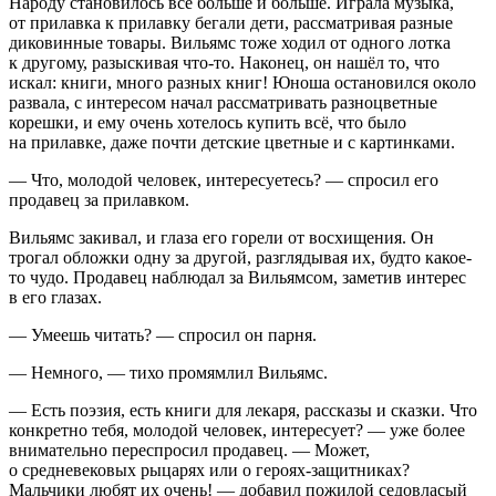
Народу становилось всё
боль
ше и
боль
ше. Играла музыка,
от прилавка к прилавку бегали дети, рассматривая разные
диковинные товары. Вильямс тоже ходил от одного лотка
к другому, разыскивая что-то. Наконец, он нашёл то, что
искал: книги, много разных книг! Юноша остановился около
развала, с интересом начал рассматривать разноцветные
корешки, и ему очень хотелось купить всё, что было
на прилавке, даже почти детские цветные и с картинками.
— Что, молодой человек, интересуетесь? — спросил его
продавец за прилавком.
Вильямс закивал, и глаза его горели от восхищения. Он
трогал обложки одну за другой, разглядывая их, будто какое-
то чудо. Продавец наблюдал за Вильямсом, заметив интерес
в его глазах.
— Умеешь читать? — спросил он парня.
— Немного, — тихо промямлил Вильямс.
— Есть поэзия, есть книги для лекаря, рассказы и сказки. Что
конкретно тебя, молодой человек, интересует? — уже более
внимательно переспросил продавец. — Может,
о средневековых рыцарях или о героях-защитниках?
Мальчики любят их очень! — добавил пожилой седовласый