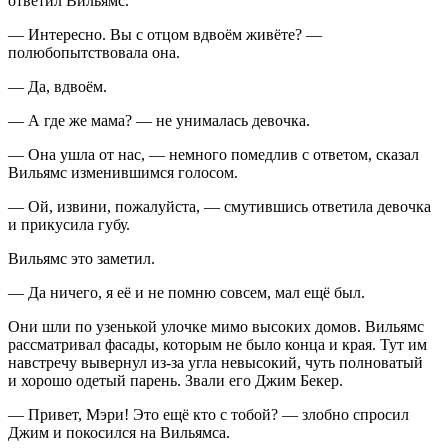
ответил Вильямс.
— Интересно. Вы с отцом вдвоём живёте? —
полюбопытствовала она.
— Да, вдвоём.
— А где же мама? — не унималась девочка.
— Она ушла от нас, — немного помедлив с ответом, сказал
Вильямс изменившимся голосом.
— Ой, извини, пожалуйста, — смутившись ответила девочка
и прикусила губу.
Вильямс это заметил.
— Да ничего, я её и не помню совсем, мал ещё был.
Они шли по узенькой улочке мимо высоких домов. Вильямс
рассматривал фасады, которым не было конца и края. Тут им
навстречу вывернул из-за угла невысокий, чуть полноватый
и хорошо одетый парень. Звали его Джим Бекер.
— Привет, Мэри! Это ещё кто с тобой? — злобно спросил
Джим и покосился на Вильямса.