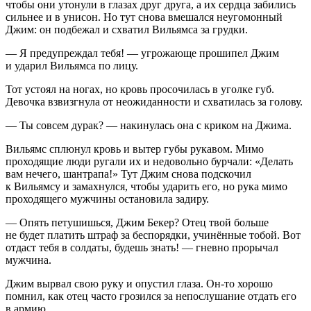
чтобы они утонули в глазах друг друга, а их сердца забились
сильнее и в унисон. Но тут снова вмешался неугомонный
Джим: он подбежал и схватил Вильямса за грудки.
— Я предупреждал тебя! — угрожающе прошипел Джим
и ударил Вильямса по лицу.
Тот устоял на ногах, но кровь просочилась в уголке губ.
Девочка взвизгнула от неожиданности и схватилась за голову.
— Ты совсем дурак? — накинулась она с криком на Джима.
Вильямс сплюнул кровь и вытер губы рукавом. Мимо
проходящие люди ругали их и недовольно бурчали: «Делать
вам нечего, шантрапа!» Тут Джим снова подскочил
к Вильямсу и замахнулся, чтобы ударить его, но рука мимо
проходящего мужчины остановила задиру.
— Опять петушишься, Джим Бекер? Отец твой
боль
ше
не будет платить штраф за беспорядки, учинённые тобой. Вот
отдаст тебя в солдаты, будешь знать! — гневно прорычал
мужчина.
Джим вырвал свою руку и опустил глаза. Он-то хорошо
помнил, как отец часто грозился за непослушание отдать его
в армию.