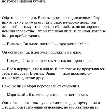
по голове связкой бумаги.
Обратно на площадь Вильямс уже шёл подавленным. Ещё
никто так не унижал его! Ему было неудобно перед той
девочкой, потому что показал себя слабым, но он хорошо
помнил слова отца. Тут он услышал шаги за спиной, которые
быстро приближались.
— Вильямс, Вильямс, постой! — прокричала Мэри.
Он остановился, и девочка подбежала к парню.
— Подожди! Ты извини меня, что так вот произошло.
— Всё в порядке, я не в обиде. Я вот только не представился
тебе: меня зовут Вильямс Эванз, — тихо произнёс он
и протянул девочке руку.
Нежные щёки Мэри порозовели от смущения.
— Мэри Блайт. Взаимно приятно, — ответила она.
Они стояли, пожимая руки, и смотрели друг другу в глаза.
Это длилось всего лишь мгновение, но его хватило на то,