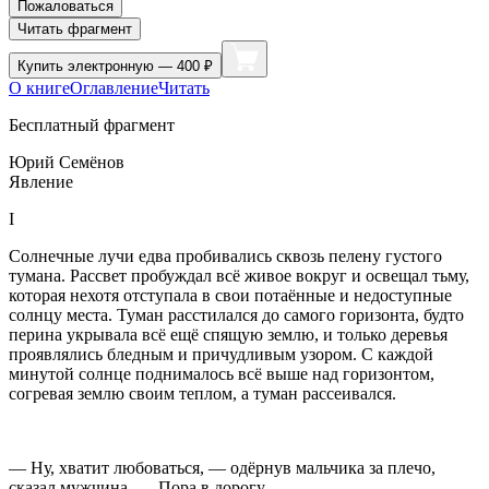
Пожаловаться
Читать фрагмент
Купить
электронную — 400 ₽
О книге
Оглавление
Читать
Бесплатный фрагмент
Юрий Семёнов
Явление
I
Солнечные лучи едва пробивались сквозь пелену густого
тумана. Рассвет пробуждал всё живое вокруг и освещал тьму,
которая нехотя отступала в свои потаённые и недоступные
солнцу места. Туман расстилался до самого горизонта, будто
перина укрывала всё ещё спящую землю, и только деревья
проявлялись бледным и причудливым узором. С каждой
минутой солнце поднималось всё выше над горизонтом,
согревая землю своим теплом, а туман рассеивался.
— Ну, хватит любоваться, — одёрнув мальчика за плечо,
сказал мужчина. — Пора в дорогу.