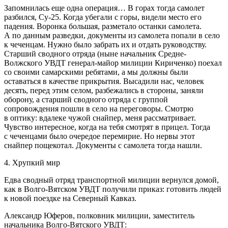
Запомнилась еще одна операция… В горах тогда самолет
разбился, Су-25. Когда убегали с горы, видели место его
падения. Воронка большая, разметало останки самолета.
А по данным разведки, документы из самолета попали в село
к чеченцам. Нужно было забрать их и отдать руководству.
Старший сводного отряда (ныне начальник Средне-
Волжского УВДТ генерал-майор милиции Кириченко) поехал
со своими самарскими ребятами, а мы должны были
оставаться в качестве прикрытия. Высадили нас, человек
десять, перед этим селом, разбежались в стороны, заняли
оборону, а старший сводного отряда с группой
сопровождения пошли в село на переговоры. Смотрю
в оптику: вдалеке чужой снайпер, меня рассматривает.
Чувство интересное, когда на тебя смотрят в прицел. Тогда
с чеченцами было очередое перемирие. Но нервы этот
снайпер пощекотал. Документы с самолета тогда нашли.
4. Хрупкий мир
Едва сводный отряд транспортной милиции вернулся домой,
как в Волго-Вятском УВДТ получили приказ: готовить людей
к новой поездке на Северный Кавказ.
Александр Юферов, полковник милиции, заместитель
начальника Волго-Вятского УВДТ: