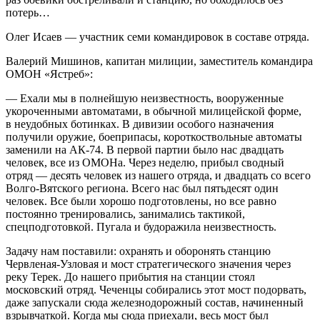
потерь…
Олег Исаев — участник семи командировок в составе отряда.
Валерий Мишинов, капитан милиции, заместитель командира
ОМОН «Ястреб»:
— Ехали мы в полнейшую неизвестность, вооруженные
укороченными автоматами, в обычной милицейской форме,
в неудобных ботинках. В дивизии особого назначения
получили оружие, боеприпасы, короткоствольные автоматы
заменили на АК-74. В первой партии было нас двадцать
человек, все из ОМОНа. Через неделю, прибыл сводный
отряд — десять человек из нашего отряда, и двадцать со всего
Волго-Вятского региона. Всего нас был пятьдесят один
человек. Все были хорошо подготовлены, но все равно
постоянно тренировались, занимались тактикой,
спецподготовкой. Пугала и будоражила неизвестность.
Задачу нам поставили: охранять и оборонять станцию
Червленая-Узловая и мост стратегического значения через
реку Терек. До нашего прибытия на станции стоял
московский отряд. Чеченцы собирались этот мост подорвать,
даже запускали сюда железнодорожный состав, начиненный
взрывчаткой. Когда мы сюда приехали, весь мост был