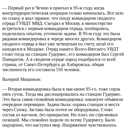
— Первый раз в Чечню я приехал в 95-м году, когда
контртеррористическая операция только начиналась. Все шло
по плану, я знал заранее, что поеду командиром сводного
отряда ГУВДТ МВД. Съездил в Москву, в министерстве
встретился с первым командиром отряда, пообщались,
поделились опытом, уточнили задачи. В 95-м году это была
рядовая командировка в череде многих других. Командиром
сводного отряда я был уже четвертым по счету, штаб его
находился в Моздоке. Отряд нашего Волго-Вятского УВДТ
стоял тогда на станции Гудермес, его командиром был Сергей
Панкратов. А в сводном отряде народ подобрался со всей
страны, от Санкт-Петербурга до Хабаровска, общая
численность его составила 550 человек.
Валерий Мишинов:
— Вторая командировка была в мае-июне 95-го, тоже сорок
пять суток. Тогда мы дислоцировались на станции Гудермес.
Это была самая спокойная командировка: накануне объявили
очередное перемирие. Задача была: охрана станции и моста
через Сунжу. Застава была почти не оборудована. Стоял
состав из вагонов, без прикрытия. Ни плит, ни стрелковых
позиций. Мы спокойно ходили по всему Гудермесу. Было
ощущение, что наступил мир. Напряжение чувствовалось