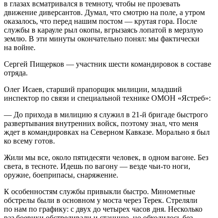
в глазах всматривался в темноту, чтобы не прозевать
движение диверсантов. Думал, что смотрю на поле, а утром
оказалось, что перед нашим постом — крутая гора. После
службы в карауле рыл окопы, вгрызаясь лопатой в мерзлую
землю. В эти минуты окончательно понял: мы фактически
на войне.
Сергей Пищерков — участник шести командировок в составе
отряда.
Олег Исаев, старший прапорщик милиции, младший
инспектор по связи и специальной технике ОМОН «Ястреб»:
— До прихода в милицию я служил в 21-й бригаде быстрого
развертывания внутренних войск, поэтому знал, что меня
ждет в командировках на Северном Кавказе. Морально я был
ко всему готов.
Жили мы все, около пятидесяти человек, в одном вагоне. Без
света, в тесноте. Идешь по вагону — везде чьи-то ноги,
оружие, боеприпасы, снаряжение.
К особенностям службы привыкли быстро. Минометные
обстрелы были в основном у моста через Терек. Стреляли
по нам по графику: с двух до четырех часов дня. Несколько
раз боевики обстреливали и станцию, но обходилось без