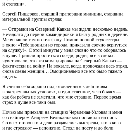
й степени».
Сергей Пищерков, старший прапорщик милиции, старшина
материальной группы отряда:
— Отправки на Северный Кавказ мы ждали несколько недель.
Незадолго до первой командировки я был у родных в деревне.
Меня нашли там по телефону. Помню ночной стук сестры
в окно: «Тебе звонили из города, приказали срочно вернуться
на службу!». С этой минуты у меня словно что-то оборвалось
в душе. Пришли проститься соседи, родня, все в слезах:
чувствовали, что эта командировка на Северный Кавказ —
фактически на войну. На вокзале, когда провожали весь отряд,
снова слезы женщин… Эмоционально все это было тяжело
видеть.
Я считал себя хорошо подготовленным к действиям
в экстремальных условиях, и единственное, чего боялся —
как бы ребята не заметили, что мне страшно. Первое время
страх в душе все-таки был.
Ночью мы приехали на станцию Червленая-Узловая и меня
со снайпером Андреем Великановым поставили на пост.
Со всех сторон то и дело раздавались выстрелы, кто в кого
и где стреляют — непонятно. Стоял на посту и до боли