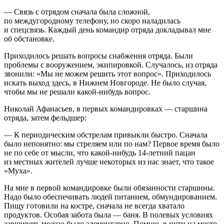
— Связь с отрядом сначала была сложной,
по междугородному телефону, но скоро наладилась
и спецсвязь. Каждый день командир отряда докладывал мне
об обстановке.
Приходилось решать вопросы снабжения отряда. Были
проблемы с вооружением, экипировкой. Случалось, из отряда
звонили: «Мы не можем решить этот вопрос». Приходилось
искать выход здесь, в Нижнем Новгороде. Не было случая,
чтобы мы не решали какой-нибудь вопрос.
Николай Афанасьев, в первых командировках — старшина
отряда, затем фельдшер:
— К периодическим обстрелам привыкли быстро. Сначала
было непонятно: мы стреляем или по нам? Первое время было
не по себе от мысли, что какой-нибудь 14-летний пацан
из местных жителей лучше некоторых из нас знает, что такое
«Муха».
На мне в первой командировке были обязанности старшины.
Надо было обеспечивать людей питанием, обмундированием.
Пищу готовили на костре, сначала не всегда хватало
продуктов. Особая забота была — баня. В полевых условиях
завшиветь можно было элементарно. Помню, в пути на место