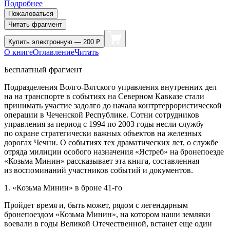
Подробнее
Пожаловаться
Читать фрагмент
Купить
электронную — 200 ₽
О книге
Оглавление
Читать
Бесплатный фрагмент
Подразделения Волго-Вятского управления внутренних дел
на на транспорте в событиях на Северном Кавказе стали
принимать участие задолго до начала контртеррористической
операции в Чеченской Республике. Сотни сотрудников
управления за период с 1994 по 2003 годы несли службу
по охране стратегически важных объектов на железных
дорогах Чечни. О событиях тех драматических лет, о службе
отряда милиции особого назначения «Ястреб» на бронепоезде
«Козьма Минин» рассказывает эта книга, составленная
из воспоминаний участников событий и документов.
1. «Козьма Минин» в броне 41-го
Пройдет время и, быть может, рядом с легендарным
бронепоездом «Козьма Минин», на котором наши земляки
воевали в годы Великой Отечественной, встанет еще один