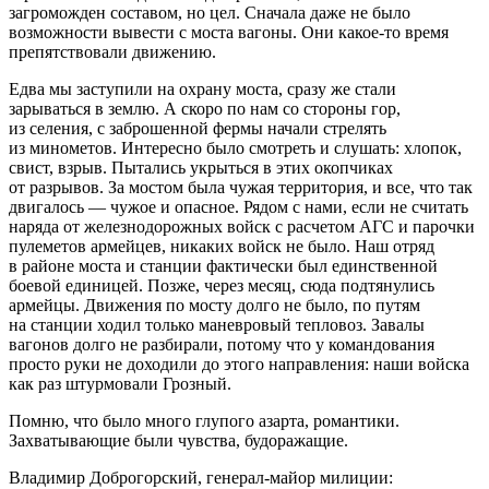
загроможден составом, но цел. Сначала даже не было
возможности вывести с моста вагоны. Они какое-то время
препятствовали движению.
Едва мы заступили на охрану моста, сразу же стали
зарываться в землю. А скоро по нам со стороны гор,
из селения, с заброшенной фермы начали стрелять
из минометов. Интересно было смотреть и слушать: хлопок,
свист, взрыв. Пытались укрыться в этих окопчиках
от разрывов. За мостом была чужая территория, и все, что так
двигалось — чужое и опасное. Рядом с нами, если не считать
наряда от железнодорожных войск с расчетом АГС и парочки
пулеметов армейцев, никаких войск не было. Наш отряд
в районе моста и станции фактически был единственной
боевой единицей. Позже, через месяц, сюда подтянулись
армейцы. Движения по мосту долго не было, по путям
на станции ходил только маневровый тепловоз. Завалы
вагонов долго не разбирали, потому что у командования
просто руки не доходили до этого направления: наши войска
как раз штурмовали Грозный.
Помню, что было много глупого азарта, романтики.
Захватывающие были чувства, будоражащие.
Владимир Доброгорский, генерал-майор милиции: