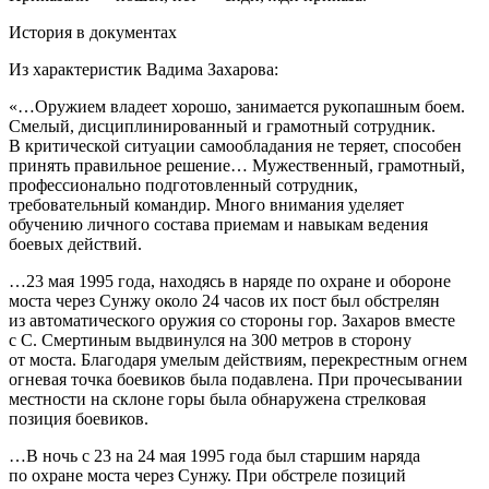
История в документах
Из характеристик Вадима Захарова:
«…Оружием владеет хорошо, занимается рукопашным боем.
Смелый, дисциплинированный и грамотный сотрудник.
В критической ситуации самообладания не теряет, способен
принять правильное решение… Мужественный, грамотный,
профессионально подготовленный сотрудник,
требовательный командир. Много внимания уделяет
обучению личного состава приемам и навыкам ведения
боевых действий.
…23 мая 1995 года, находясь в наряде по охране и обороне
моста через Сунжу около 24 часов их пост был обстрелян
из автоматического оружия со стороны гор. Захаров вместе
с С. Смертиным выдвинулся на 300 метров в сторону
от моста. Благодаря умелым действиям, перекрестным огнем
огневая точка боевиков была подавлена. При прочесывании
местности на склоне горы была обнаружена стрелковая
позиция боевиков.
…В ночь с 23 на 24 мая 1995 года был старшим наряда
по охране моста через Сунжу. При обстреле позиций