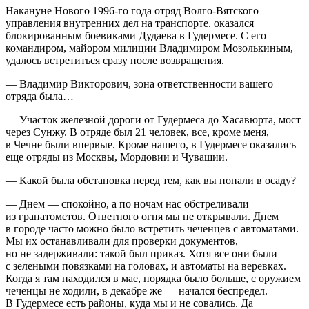
Накануне Нового 1996-го года отряд Волго-Вятского
управления внутренних дел на транспорте. оказался
блокированным боевиками Дудаева в Гудермесе. С его
командиром, майором милиции Владимиром Мозолькиным,
удалось встретиться сразу после возвращения.
— Владимир Викторович, зона ответственности вашего
отряда была…
— Участок железной дороги от Гудермеса до Хасавюрта, мост
через Сунжу. В отряде был 21 человек, все, кроме меня,
в Чечне были впервые. Кроме нашего, в Гудермесе оказались
еще отряды из Москвы, Мордовии и Чувашии.
— Какой была обстановка перед тем, как вы попали в осаду?
— Днем — спокойно, а по ночам нас обстреливали
из гранатометов. Ответного огня мы не открывали. Днем
в городе часто можно было встретить чеченцев с автоматами.
Мы их останавливали для проверки документов,
но не задерживали: такой был приказ. Хотя все они были
с зелеными повязками на головах, и автоматы на веревках.
Когда я там находился в мае, порядка было больше, с оружием
чеченцы не ходили, в декабре же — начался беспредел.
В Гудермесе есть районы, куда мы и не совались. Да