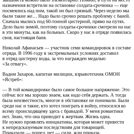
назначения встретили на остановке солдата-срочника — еще
посмеялись над ним, такой он был грязный. Через неделю мы
были такие же… Надо было срочно решать проблему с баней.
Сначала мылись под 60-тонной цистерной, прямо на путях.
Дело было зимой, поэтому солдаты-срочники смотрели на нас
в эти минуты, как на больных. Скоро у нас в отряде появилась
своя, настоящая баня.
Николай Афанасьев — участник семи командировок в составе
отряда. В 1996 году в экстремальных условиях доставил
в отряд цистерну воды, за что награжден медалью
«За отвагу».
Вадим Захаров, капитан милиции, взрывотехник ОМОН
«Ястреб»:
— В той командировке было самое большое напряжение. Это
сейчас все мы хорошо знаем, как надо себя держать. А тогда
была неизвестность, многое в обстановке не понимали. Были
среди нас и такие, кто хотел поиграть в войну, относился ко
всему происходящему здесь с бравадой. У меня романтики
нет. Знаю, что она приводит к жертвам. Жизнь одна.
Не нужно проявлять инициативы, которая может привести
к непредсказуемым последствиям для товарищей.
Приказали — пошел, нет — сиди, жди приказа.