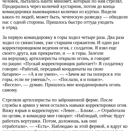
человек, пытались найти миномет, который по нам стрелял.
Продирались через колючий кустарник, потом до конца
командировки выковыривал колючки из куртки. Видели
каких-то людей, может быть, чеченскую разведку — обходили
нас с одной стороны. Пришлось быстро оттуда уходить
в отряд.
За первую командировку в горы ходил четыре раза. Два раза
ходил со связистами, уже старшим сержантом. И один раз
корректировщиком ведения огня, с солдатом. Я взял еще
своего друга, как прикрытие, и — в горы. Залезли
на верхушку, артиллеристы открыли огонь, и говорят
по рации: «Пускай корректировщик работает!» Я солдатику
говорю: «Работай, передавай координаты на свою
батарею» — «А я не умею», — «Зачем же ты поперся в эти
горы, если не умеешь?», — «Послали, я и пошел».
«Весело», — думаю. Пришлось мне координировать огонь
самому.
Стреляли артиллеристы по заброшенной ферме. После
службы в армии у меня остались навыки корректировки огня.
Вижу взрыв и корректирую: «Левее… Ближе…» Отработали
по целям, и командир мне говорит: «Наблюдай, сейчас будут
работать вертушки. Потом, доложишь, как они
отработали». — «Есть». Наблюдаю за этой фермой, и вдруг ко