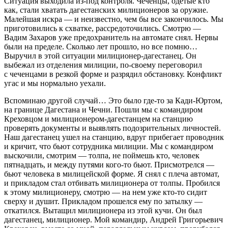
Ситуация выходила из-под контроля. Чеченцы, одетые кто
как, стали хватать дагестанских милиционеров за оружие.
Малейшая искра — и неизвестно, чем бы все закончилось. Мы
приготовились к схватке, рассредоточились. Смотрю —
Вадим Захаров уже предохранитель на автомате снял. Нервы
были на пределе. Сколько лет прошло, но все помню…
Выручил в этой ситуации милиционер-дагестанец. Он
выбежал из отделения милиции, по-своему переговорил
с чеченцами в резкой форме и разрядил обстановку. Конфликт
угас и мы нормально уехали.
Вспоминаю другой случай… Это было где-то за Кади-Юртом,
на границе Дагестана и Чечни. Пошли мы с командиром
Креховцом и милиционером-дагестанцем на станцию
проверять документы и выявлять подозрительных личностей.
Наш дагестанец ушел на станцию, вдруг прибегает проводник
и кричит, что бьют сотрудника милиции. Мы с командиром
выскочили, смотрим — толпа, не поймешь кто, человек
пятнадцать, и между путями кого-то бьют. Присмотрелся —
бьют человека в милицейской форме. Я снял с плеча автомат,
и прикладом стал отбивать милиционера от толпы. Пробился
к этому милиционеру, смотрю — на нем уже кто-то сидит
сверху и душит. Прикладом прошелся ему по затылку —
откатился. Вытащил милиционера из этой кучи. Он был
дагестанец, милиционер. Мой командир, Андрей Григорьевич