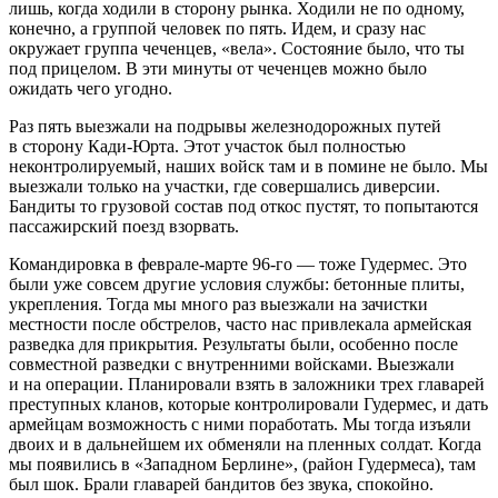
лишь, когда ходили в сторону рынка. Ходили не по одному,
конечно, а группой человек по пять. Идем, и сразу нас
окружает группа чеченцев, «вела». Состояние было, что ты
под прицелом. В эти минуты от чеченцев можно было
ожидать чего угодно.
Раз пять выезжали на подрывы железнодорожных путей
в сторону Кади-Юрта. Этот участок был полностью
неконтролируемый, наших войск там и в помине не было. Мы
выезжали только на участки, где совершались диверсии.
Бандиты то грузовой состав под откос пустят, то попытаются
пассажирский поезд взорвать.
Командировка в феврале-марте 96-го — тоже Гудермес. Это
были уже совсем другие условия службы: бетонные плиты,
укрепления. Тогда мы много раз выезжали на зачистки
местности после обстрелов, часто нас привлекала армейская
разведка для прикрытия. Результаты были, особенно после
совместной разведки с внутренними войсками. Выезжали
и на операции. Планировали взять в заложники трех главарей
преступных кланов, которые контролировали Гудермес, и дать
армейцам возможность с ними поработать. Мы тогда изъяли
двоих и в дальнейшем их обменяли на пленных солдат. Когда
мы появились в «Западном Берлине», (район Гудермеса), там
был шок. Брали главарей бандитов без звука, спокойно.