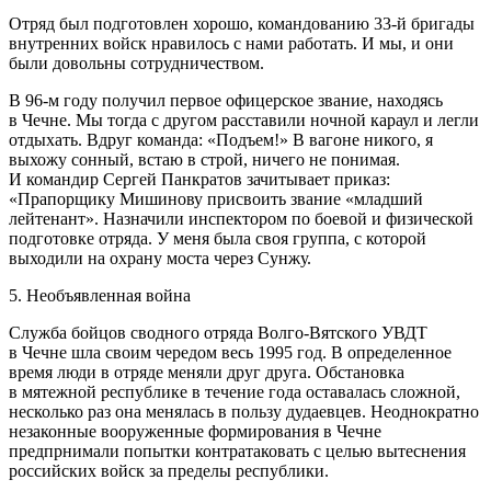
Отряд был подготовлен хорошо, командованию 33-й бригады
внутренних войск нравилось с нами работать. И мы, и они
были довольны сотрудничеством.
В 96-м году получил первое офицерское звание, находясь
в Чечне. Мы тогда с другом расставили ночной караул и легли
отдыхать. Вдруг команда: «Подъем!» В вагоне никого, я
выхожу сонный, встаю в строй, ничего не понимая.
И командир Сергей Панкратов зачитывает приказ:
«Прапорщику Мишинову присвоить звание «младший
лейтенант». Назначили инспектором по боевой и физической
подготовке отряда. У меня была своя группа, с которой
выходили на охрану моста через Сунжу.
5. Необъявленная война
Служба бойцов сводного отряда Волго-Вятского УВДТ
в Чечне шла своим чередом весь 1995 год. В определенное
время люди в отряде меняли друг друга. Обстановка
в мятежной республике в течение года оставалась сложной,
несколько раз она менялась в пользу дудаевцев. Неоднократно
незаконные вооруженные формирования в Чечне
предпрнимали попытки контратаковать с целью вытеснения
российских войск за пределы республики.