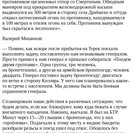
противником организовал отпор со Смертиным. Обходным
маневром под прикрытием железнодорожной насыпи
выдвинулся на 300 метров в сторону села Драбанхи и оттуда
открыл интенсивный огонь по противнику, находившемуся
в 100 метрах и отвлек огонь на себя. Противник вынужден
был скрыться в лесополосе».
Валерий Мишинов:
— Помню, как вскоре после прибытия на Терек поехали
выполнять задачу, поставленную нам незнакомым генералом.
Просто пришел к нам генерал и приказал собираться: «Поедем
двумя группами». Одна группа, три человека,
на бронетехнике, а другая на армейском бронепоезде, человек
двадцать. Генерал поставил задачу бронепоезду: двигаться
по ветке в сторону Кизляра. У него там планировались какие-
то встречи с населением. Мы должны были быть боевым
охранением генерала.
Спланировали наши действия в различных ситуациях: что
будем делать, если нас блокируют, кому куда бежать в случае
внезапного нападения. Наконец, выехали. Я был на БТР.
Минут через 15—20 слышим с бронепоезда, что у них
«проблемы». Подъехали к этому месту и видим: бандиты
разобрали рельсы и поезд ушел под откос. Обошлось без