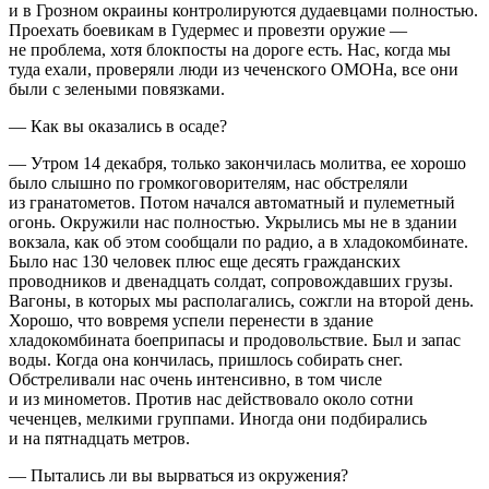
и в Грозном окраины контролируются дудаевцами полностью.
Проехать боевикам в Гудермес и провезти оружие —
не проблема, хотя блокпосты на дороге есть. Нас, когда мы
туда ехали, проверяли люди из чеченского ОМОНа, все они
были с зелеными повязками.
— Как вы оказались в осаде?
— Утром 14 декабря, только закончилась молитва, ее хорошо
было слышно по громкоговорителям, нас обстреляли
из гранатометов. Потом начался автоматный и пулеметный
огонь. Окружили нас полностью. Укрылись мы не в здании
вокзала, как об этом сообщали по радио, а в хладокомбинате.
Было нас 130 человек плюс еще десять гражданских
проводников и двенадцать солдат, сопровождавших грузы.
Вагоны, в которых мы располагались, сожгли на второй день.
Хорошо, что вовремя успели перенести в здание
хладокомбината боеприпасы и продовольствие. Был и запас
воды. Когда она кончилась, пришлось собирать снег.
Обстреливали нас очень интенсивно, в том числе
и из минометов. Против нас действовало около сотни
чеченцев, мелкими группами. Иногда они подбирались
и на пятнадцать метров.
— Пытались ли вы вырваться из окружения?