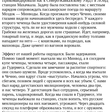
Прикомандировали нас к Северо-Кавказскому УВДТ в ЛОВД
станции Махачкала. Задачу была поставлена так: с местным
нарядом сопровождать пассажирские поезда по маршруту
Моздок — Минводы. Когда проезжали через Чечню, своими
глазами видели начинавшийся здесь беспредел. У каждого
второго чеченца были удостоверения какой-нибудь силовой
структуры, чуть ли не все мужчины ходили с оружием.
Грабежи на железных дорогах шли страшные. Идет, например,
товарный поезд, и люди, как в гражданскую войну толпами
нападают на него — с кошелками, на подводах, как
махновцы. Даже цемент из вагонов воровали.
Эффект от нашей работы ощущался. Были задержания.
Помню такой момент: выехали мы из Минвод, а в соседнем
купе чеченцы, человека четыре, пассажиры, ехали
до Гудермеса. Сделали им замечание за распитие спиртного:
они сильно шумели. Вроде успокоились, а когда мы въехали
в Чечню, они вдруг стали «выступать». Начались угрозы, что
сбегаем, позовем людей с оружием и всех вас убъем. С нами
был наряд дагестанских милиционеров, человека два-три,
и нас четверо. У дагестанцев был сотрудник, серьезный
парень, хладнокровный. Когда мы сошли в Гудермесе, эти
чеченцы выбежали на станцию, стали вопить, что русские
меилиционеры на них наезжают, угрожают. Через двадцать
секунд на платформе образовалась толпа, и все с оружием.