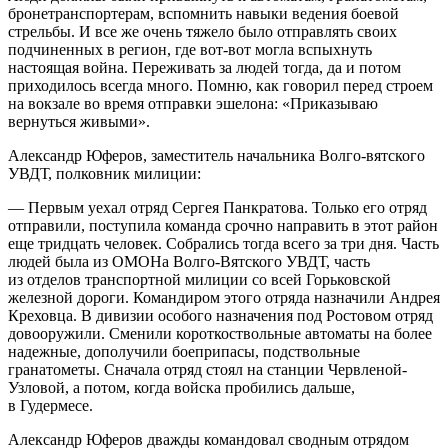
бронетранспортерам, вспомнить навыки ведения боевой
стрельбы. И все же очень тяжело было отправлять своих
подчиненных в регион, где вот-вот могла вспыхнуть
настоящая война. Переживать за людей тогда, да и потом
приходилось всегда много. Помню, как говорил перед строем
на вокзале во время отправки эшелона: «Приказываю
вернуться живыми».
Александр Юферов, заместитель начальника Волго-вятского
УВДТ, полковник милиции:
— Первым уехал отряд Сергея Панкратова. Только его отряд
отправили, поступила команда срочно направить в этот район
еще тридцать человек. Собрались тогда всего за три дня. Часть
людей была из ОМОНа Волго-Вятского УВДТ, часть
из отделов транспортной милиции со всей Горьковской
железной дороги. Командиром этого отряда назначили Андрея
Креховца. В дивизии особого назначения под Ростовом отряд
довооружили. Сменили короткоствольные автоматы на более
надежные, дополучили боеприпасы, подствольные
гранатометы. Сначала отряд стоял на станции Червленой-
Узловой, а потом, когда войска пробились дальше,
в Гудермесе.
Александр Юферов дважды командовал сводным отрядом