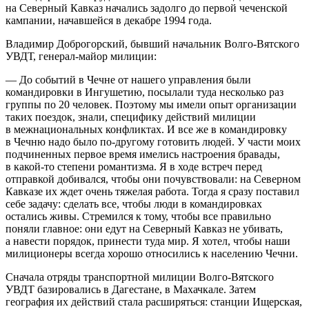
на Северный Кавказ начались задолго до первой чеченской
кампании, начавшейся в декабре 1994 года.
Владимир Доброгорский, бывший начальник Волго-Вятского
УВДТ, генерал-майор милиции:
— До событий в Чечне от нашего управления были
командировки в Ингушетию, посылали туда несколько раз
группы по 20 человек. Поэтому мы имели опыт организации
таких поездок, знали, специфику действий милиции
в межнациональных конфликтах. И все же в командировку
в Чечню надо было по-другому готовить людей. У части моих
подчиненных первое время имелись настроения бравады,
в какой-то степени романтизма. Я в ходе встреч перед
отправкой добивался, чтобы они почувствовали: на Северном
Кавказе их ждет очень тяжелая работа. Тогда я сразу поставил
себе задачу: сделать все, чтобы люди в командировках
остались живы. Стремился к тому, чтобы все правильно
поняли главное: они едут на Северный Кавказ не убивать,
а навести порядок, принести туда мир. Я хотел, чтобы наши
милиционеры всегда хорошо относились к населению Чечни.
Сначала отряды транспортной милиции Волго-Вятского
УВДТ базировались в Дагестане, в Махачкале. Затем
география их действий стала расширяться: станции Ищерская,