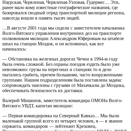
Наурская, Червленая, Червленая-Узловая, Гудермес… Эти,
ранее мало кому известные географические названия, где
базировался сводный отряд транспортной милиции региона,
навсегда вошли в память тысяч людей.
…В августе 2001 года мы сидели с заместителем начальника
Волго-Вятского управления внутренних дел на транспорте
полковником милиции Александром Юферовым на штабеле
шпал на станции Моздок, и он вспоминал, как все
начиналось:
— Обстановка на железных дорогах Чечни в 1994-м году
была очень сложной. Без охраны поездов ездить было уже
невозможно: грузы на перегонах и станциях то и дело
пытались грабить, причем большими, часто вооруженными
группами. Нашим подразделениям была поставлена задача:
сопровождать эшелоны с грузами от Махачкалы до Моздока,
обеспечивать безопасность их доставки.
Валерий Мишинов, заместитель командира ОМОНа Волго-
Вятского УВДТ, капитан милиции:
— Первая командировка на Северный Кавказ… Мы были
маленькой группой всего из четырех человек, я — в звании
сержанта, командиром — лейтенант Креховец.