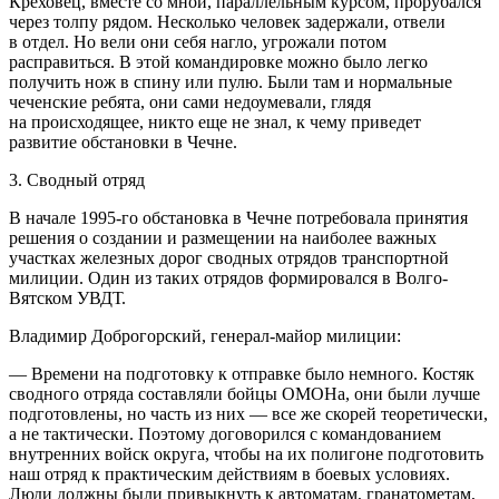
Креховец, вместе со мной, параллельным курсом, прорубался
через толпу рядом. Несколько человек задержали, отвели
в отдел. Но вели они себя нагло, угрожали потом
расправиться. В этой командировке можно было легко
получить нож в спину или пулю. Были там и нормальные
чеченские ребята, они сами недоумевали, глядя
на происходящее, никто еще не знал, к чему приведет
развитие обстановки в Чечне.
3. Сводный отряд
В начале 1995-го обстановка в Чечне потребовала принятия
решения о создании и размещении на наиболее важных
участках железных дорог сводных отрядов транспортной
милиции. Один из таких отрядов формировался в Волго-
Вятском УВДТ.
Владимир Доброгорский, генерал-майор милиции:
— Времени на подготовку к отправке было немного. Костяк
сводного отряда составляли бойцы ОМОНа, они были лучше
подготовлены, но часть из них — все же скорей теоретически,
а не тактически. Поэтому договорился с командованием
внутренних войск округа, чтобы на их полигоне подготовить
наш отряд к практическим действиям в боевых условиях.
Люди должны были привыкнуть к автоматам, гранатометам,