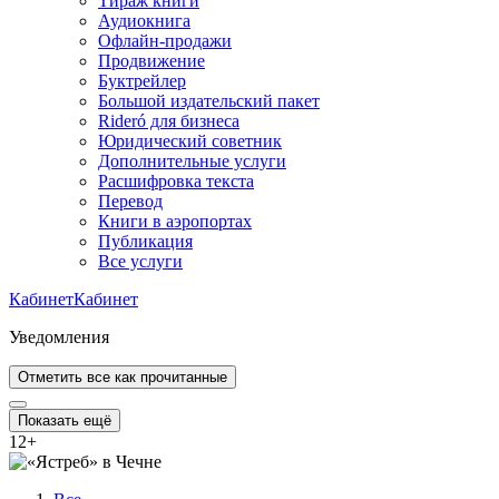
Тираж книги
Аудиокнига
Офлайн-продажи
Продвижение
Буктрейлер
Большой издательский пакет
Rideró для бизнеса
Юридический советник
Дополнительные услуги
Расшифровка текста
Перевод
Книги в аэропортах
Публикация
Все услуги
Кабинет
Кабинет
Уведомления
Отметить все как прочитанные
Показать ещё
12
+