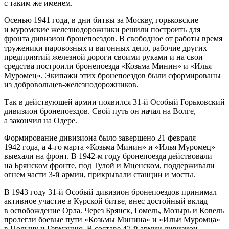
с таким же именем.
Осенью 1941 года, в дни битвы за Москву, горьковские
и муромские железнодорожники решили построить для
фронта дивизион бронепоездов. В свободное от работы время
труженики паровозных и вагонных депо, рабочие других
предприятий железной дороги своими руками и на свои
средства построили бронепоезда «Козьма Минин» и «Илья
Муромец». Экипажи этих бронепоездов были сформированы
из добровольцев-железнодорожников.
Так в действующей армии появился 31-й Особый Горьковский
дивизион бронепоездов. Свой путь он начал на Волге,
а закончил на Одере.
Формирование дивизиона было завершено 21 февраля
1942 года, а 4-го марта «Козьма Минин» и «Илья Муромец»
выехали на фронт. В 1942-м году бронепоезда действовали
на Брянском фронте, под Тулой и Мценском, поддерживали
огнем части 3-й армии, прикрывали станции и мосты.
В 1943 году 31-й Особый дивизион бронепоездов принимал
активное участие в Курской битве, внес достойный вклад
в освобождение Орла. Через Брянск, Гомель, Мозырь и Ковель
пролегли боевые пути «Козьмы Минина» и «Ильи Муромца»
в Польшу и Германию. В составе 47-й армии дивизион