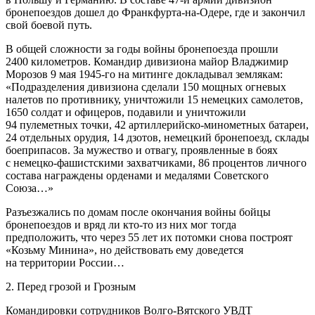
бронепоездов дошел до Франкфурта-на-Одере, где и закончил
свой боевой путь.
В общей сложности за годы войны бронепоезда прошли
2400 километров. Командир дивизиона майор Владжимир
Морозов 9 мая 1945-го на митинге докладывал землякам:
«Подразделения дивизиона сделали 150 мощных огневых
налетов по противнику, уничтожили 15 немецких самолетов,
1650 солдат и офицеров, подавили и уничтожили
94 пулеметных точки, 42 артиллерийско-минометных батареи,
24 отдельных орудия, 14 дзотов, немецкий бронепоезд, склады
боеприпасов. За мужество и отвагу, проявленные в боях
с немецко-фашистскими захватчиками, 86 процентов личного
состава награждены орденами и медалями Советского
Союза…»
Разъезжались по домам после окончания войны бойцы
бронепоездов и вряд ли кто-то из них мог тогда
предположить, что через 55 лет их потомки снова построят
«Козьму Минина», но действовать ему доведется
на территории России…
2. Перед грозой и Грозным
Командировки сотрудников Волго-Вятского УВДТ