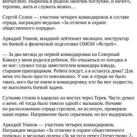
впечатляло. Нырнешь в родной окопчик поглубже, и ничего,
терпимо, жить и служить можно…
Сергей Солин — участник четырех командировок в составе
отряда, награжден медалью «За отличие в охране
общественного порядка».
Аркадий Уланов, младший лейтенант милиции, инструктор
по боевой и физической подготовке ОМОН «Ястреб»:
— За два месяца до первой командировки на Северный
Кавказ у меня родился ребенок. Но отказаться от поездки я
не мог: служил тогда заместителем командира взвода,
старшим прапорщиком. Ребята поедут, а я останусь дома? Для
меня это было просто невозможно. У нас в отряде не было
таких, кого бы не взяли в командировку, кто бы мог подвести,
не выполнить боевой задачи.
Сутками стояли в караулах на мостах через Терек. Часто думал
о жене, ей тогда было тяжело одной с малышом. Ночами
по расположению отряда стреляли, но вслепую, проверяли
наши нервы. Напряжение было серьезным, но все выдержали.
Аркадий Уланов — участник четырех командировок.
Награжден медалью «За отличие в охране общественного
порядка» и медалью ордена «За заслуги перед Отечеством» 2-