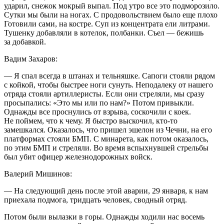
ударил, снежок мокрый выпал. Под утро все это подморозило.
Сутки мы были на ногах. С продовольствием было еще плохо
Готовили сами, на костре. Суп из концентрата ели литрами.
Тушенку добавляли в котелок, полбанки. Съел — бежишь
за добавкой.
Вадим Захаров:
— Я спал всегда в штанах и тельняшке. Сапоги стояли рядом
с койкой, чтобы быстрее ноги сунуть. Неподалеку от нашего
отряда стояли артиллеристы. Если они стреляли, мы сразу
просыпались: «Это мы или по нам?» Потом привыкли.
Однажды все проснулись от взрыва, соскочили с коек.
Не поймем, что к чему. Я быстро выскочил, кто-то
замешкался. Оказалось, что пришел эшелон из Чечни, на его
платформах стояли БМП. С минарета, как потом оказалось,
по этим БМП и стреляли. Во время вспыхнувшей стрельбы
был убит офицер железнодорожных войск.
Валерий Мишинов:
— На следующий день после этой аварии, 29 января, к нам
приехала подмога, тридцать человек, сводный отряд.
Потом были вылазки в горы. Однажды ходили нас восемь