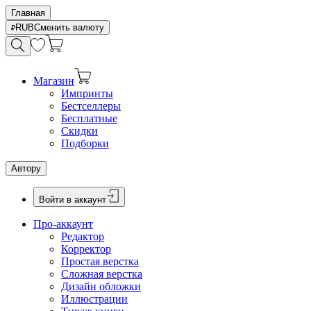
Главная
RUB
Сменить валюту
Магазин
Импринты
Бестселлеры
Бесплатные
Скидки
Подборки
Автору
Войти в аккаунт
Про-аккаунт
Редактор
Корректор
Простая верстка
Сложная верстка
Дизайн обложки
Иллюстрации