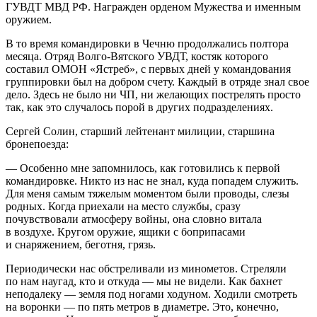
ГУВДТ МВД РФ. Награжден орденом Мужества и именным
оружием.
В то время командировки в Чечню продолжались полтора
месяца. Отряд Волго-Вятского УВДТ, костяк которого
составил ОМОН «Ястреб», с первых дней у командования
группировки был на добром счету. Каждый в отряде знал свое
дело. Здесь не было ни ЧП, ни желающих пострелять просто
так, как это случалось порой в других подразделениях.
Сергей Солин, старший лейтенант милиции, старшина
бронепоезда:
— Особенно мне запомнилось, как готовились к первой
командировке. Никто из нас не знал, куда попадем служить.
Для меня самым тяжелым моментом были проводы, слезы
родных. Когда приехали на место службы, сразу
почувствовали атмосферу войны, она словно витала
в воздухе. Кругом оружие, ящики с боприпасами
и снаряжением, беготня, грязь.
Периодически нас обстреливали из минометов. Стреляли
по нам наугад, кто и откуда — мы не видели. Как бахнет
неподалеку — земля под ногами ходуном. Ходили смотреть
на воронки — по пять метров в диаметре. Это, конечно,