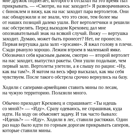
мне дружок подбегает, которого я отсылал на это время тыл
прикрывать. — «Смотри, на нас заходит!» Я разворачиваюсь
с биноклем и вижу, как на нас заходит пара вертолетов. Они
нас обнаружили и не знали, что это свои, тем более мы
от наших позиций далеко ушли. Вот вертолетчики и решили
нас обстрелять. Перед выходом Креховец дал мне
опознавательный знак на всякий случай. Вижу — вертушка
заходит. Думаю, может быть пронесет? Нет, не пронесло.
Первая вертушка дала залп «эрэсами». Я вжал голову в плечи.
Сзади рвануло хорошо. Лежим втроем в маленькой ямке.
Обозначил себя красным дымом, смотрю — второй вертолет
на нас заходит, выпустил ракеты. Они ушли подальше, чем
первый залп. Вертолеты улетели, а я слышу по рации: «Ну,
как вы там?». Я матом на весь эфир высказал, как мы себя
чувствуем. После такого обстрела срочно вернулись на базу.
Ходили с саперами-армейцами ставить мины по лесам,
на чужую территорию. Полазили много.
Обычно приходит Креховец и спрашивает: «Ты идешь
со мной?» — «Иду». Сразу одеваюсь, не спрашивая, куда
идти. На ходу он объясняет задачу. И так часто бывало:
«Идешь?» — «Иду». Ходили в лес, ставили растяжки. Один
раз надо было идти по горным дорогам прикрывать саперов,
которые ставили мины.