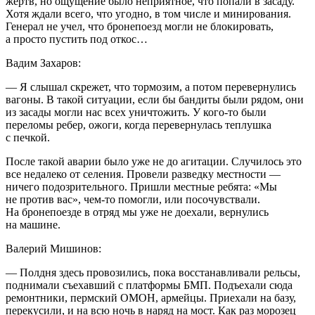
жертв, но ощущение было неприятное, что попали в засаду.
Хотя ждали всего, что угодно, в том числе и минирования.
Генерал не учел, что бронепоезд могли не блокировать,
а просто пустить под откос…
Вадим Захаров:
— Я слышал скрежет, что тормозим, а потом перевернулись
вагоны. В такой ситуации, если бы бандиты были рядом, они
из засады могли нас всех уничтожить. У кого-то были
переломы ребер, ожоги, когда перевернулась теплушка
с печкой.
После такой аварии было уже не до агитации. Случилось это
все недалеко от селения. Провели разведку местности —
ничего подозрительного. Пришли местные ребята: «Мы
не против вас», чем-то помогли, или посочувствали.
На бронепоезде в отряд мы уже не доехали, вернулись
на машине.
Валерий Мишинов:
— Полдня здесь провозились, пока восстанавливали рельсы,
поднимали съехавший с платформы БМП. Подъехали сюда
ремонтники, пермский ОМОН, армейцы. Приехали на базу,
перекусили, и на всю ночь в наряд на мост. Как раз морозец