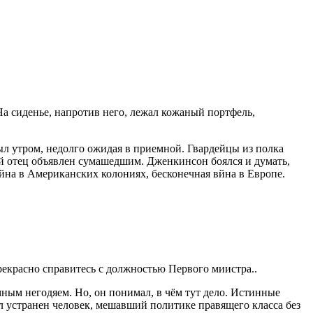
На сиденье, напротив него, лежал кожаный портфель,
л утром, недолго ожидая в приемной. Гвардейцы из полка
ый отец объявлен сумашедшим. Дженкинсон боялся и думать,
йн
а в
Америк
анских колониях, бесконечная вйна в Европе.
рекрасно справитесь с должностью Первого миистра..
ным негодяем. Но, он понимал, в чём тут дело. Истинные
л устранен человек, мешавший политике правящего класса без