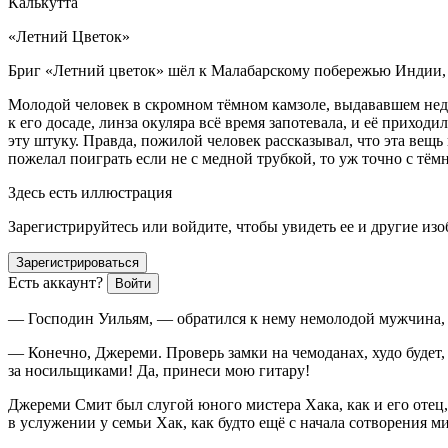
Калькутта
«
Летн
ий Цветок»
Бриг «
Летн
ий цветок» шёл к Малабарскому побережью Индии, 
Молодой человек в скромном тёмном камзоле, выдававшем неда
к его досаде, линза окуляра всё время запотевала, и её приход
эту штуку. Правда, пожилой человек рассказывал, что эта вещь
пожелал поиграть если не с медной трубкой, то уж точно с тём
Здесь есть иллюстрация
Зарегистрируйтесь или войдите, чтобы увидеть ее и другие из
Зарегистрироваться
Есть аккаунт?
Войти
— Господин Уильям, — обратился к нему немолодой мужчина, 
— Конечно, Джереми. Проверь замки на чемоданах, худо будет,
за носильщиками! Да, принеси мою гитару!
Джереми Смит был слугой юного мистера Хака, как и его отец
в услужении у семьи Хак, как будто ещё с начала сотворения ми