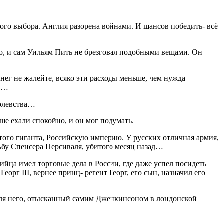
гого выбора. Англия разорена
войн
ами. И шансов победить- всё
но, и сам Уильям Пить не брезговал подобными вещами. Он
нег не жалейте, всяко эти расходы меньше, чем нужда
фе…
ролевства…
ше ехали спокойно, и он мог подумать.
того гиганта,
Росси
йскую империю. У русских отличная армия,
удьбу Спенсера Персиваля, убитого месяц назад…
бийца имел торговые дела в
Росси
и, где даже успел посидеть
орг III, вернее принц- регент Георг, его сын, назначил его
к для него, отысканный самим Дженкинсоном в лондонской