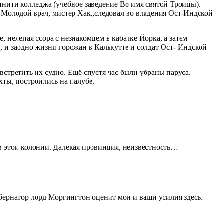
нити колледжа (учебное заведение Во имя святой Троицы).
е. Молодой врач, мистер Хак,,следовал во владения Ост-Индской
 нелепая ссора с незнакомцем в кабачке Йорка, а затем
ь, и заодно жизни горожан в Калькутте и солдат Ост- Индской
встретить их судно. Ещё спустя час были убраны паруса.
хты, построились на палубе.
в этой колонии. Далекая провинция, неизвестность…
бернатор лорд Моргингтон оценит мои и ваши усилия здесь,