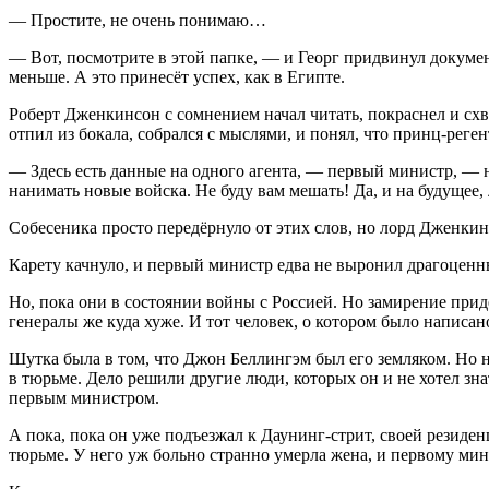
— Простите, не очень понимаю…
— Вот, посмотрите в этой папке, — и Георг придвинул докумен
меньше. А это принесёт успех, как в Египте.
Роберт Дженкинсон с сомнением начал читать, покраснел и схв
отпил из бокала, собрался с мыслями, и понял, что принц-реген
— Здесь есть данные на одного агента, — первый министр, — н
нанимать новые войска. Не буду вам мешать! Да, и на будуще
Собесеника просто передёрнуло от этих слов, но лорд Дженкин
Карету качнуло, и первый министр едва не выронил драгоценн
Но, пока они в состоянии
войн
ы с
Росси
ей. Но замирение придё
генералы же куда хуже. И тот человек, о котором было написан
Шутка была в том, что Джон Беллингэм был его земляком. Но не
в тюрьме. Дело решили другие люди, которых он и не хотел знат
первым министром.
А пока, пока он уже подъезжал к Даунинг-стрит, своей резиде
тюрьме. У него уж больно странно умерла жена, и первому ми