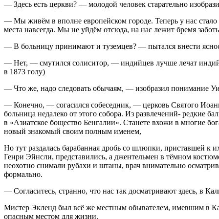
— Здесь есть церкви? — молодой человек старательно изобрази
— Мы живём в вполне европейском городе. Теперь у нас стало с
места навсегда. Мы не уйдём отсюда, на нас лежит бремя забот
— В больницу принимают и туземцев? — пытался внести яснос
— Нет, — смутился солиситор, — индийцев лучше лечат индийц
в 1873 голу)
— Что же, надо следовать обычаям, — изобразил понимание Уил
— Конечно, — согасился собеседник, — церковь Святого Иоанн
больница недалеко от этого собора. Из развлечений- редкие ба
в «Азиатское бощество Бенгалии». Станете вхожи в многие бог
новый знакомый своим полным именем,
Но тут раздалась барабанная дробь со шлюпки, приставшей к 
Генри Эйнсли, представились, а джентельмен в тёмном костюме
неохотно снимали рубахи и штаны, врач внимательно осматрива
формально.
— Согласитесь, странно, что нас так досматривают здесь, в Ка
Мистер Экленд был всё же местным обывателем, имевшим в Кал
опасным местом для жизни.