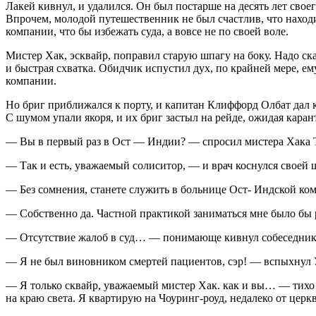
Лакей кивнул, и удалился. Он был постарше на десять лет свое
Впрочем, молодой путешественник не был счастлив, что находит
компании, что бы избежать суда, а вовсе не по своей воле.
Мистер Хак, эсквайр, поправил старую шпагу на боку. Надо ска
и быстрая схватка. Обидчик испустил дух, по крайней мере, ем
компании.
Но бриг приближался к порту, и капитан Клиффорд Олбат дал ко
С шумом упали якоря, и их бриг застыл на рейде, ожидая каран
— Вы в первый раз в Ост — Индии? — спросил мистера Хака 
— Так и есть, уважаемый солиситор, — и врач коснулся своей 
— Без сомнения, станете служить в больнице Ост- Индской ко
— Собственно да. Частной практикой заниматься мне было бы
— Отсутствие жалоб в суд… — понимающе кивнул собеседник
— Я не был
вино
вником смертей пациентов, сэр! — вспыхнул 
— Я только сквайр, уважаемый мистер Хак. как и вы… — тихо 
на краю света. Я квартирую на Чоуринг-роуд, недалеко от церк