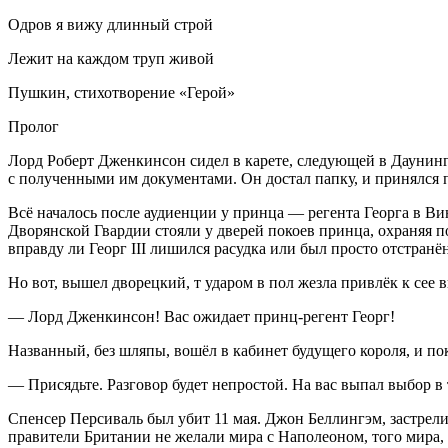
Одров я вижу длинный строй
Лежит на каждом труп живой
Пушкин, стихотворение «Герой»
Пролог
Лорд Роберт Дженкинсон сидел в карете, следующей в Даунинг 
с полученными им документами. Он достал папку, и принялся
Всё началось после аудиенции у принца — регента Георга в В
Дворянской Гвардии стояли у дверей покоев принца, охраняя п
вправду ли Георг III лишился расудка или был просто отстранё
Но вот, вышел дворецкий, т ударом в пол жезла привлёк к сее 
— Лорд Дженкинсон! Вас ожидает принц-регент Георг!
Названный, без шляпы, вошёл в кабинет будущего короля, и по
— Присядьте. Разговор будет непростой. На вас выпал выбор 
Спенсер Персиваль был убит 11 мая. Джон Беллингэм, застрели
правители Британии не желали мира с Наполеоном, того мира,