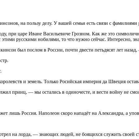
нсонов, на пользу делу. У вашей семьи есть связи с фамилиям
году, при царе Иване Васильевиче Грозном. Как же это символичн
 этими русскими нобилями, то что нужно сейчас. Интересно, зна
нкинсон был послом в
Росси
и, почти двести петьдясят лет назад
стр.
.
оролевств и земель. Только Росийская империя да Швеция оста
олжил принц, — мы остались в одиночесте, и вести
войн
у не смо
может лишь
Росси
я. Наполеон скоро нападёт на Александра, а упо
рел на лорда, — знающих людей, не боящихся служить своей ст