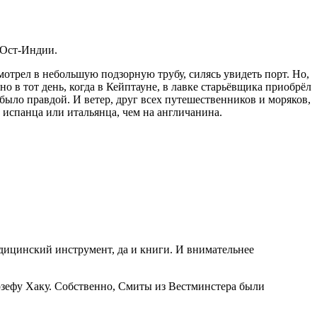
 Ост-Индии.
трел в небольшую подзорную трубу, силясь увидеть порт. Но,
но в тот день, когда в Кейптауне, в лавке старьёвщика приобрёл
 было правдой. И ветер, друг всех путешественников и моряков,
 испанца или итальянца, чем на англичанина.
едицинский инструмент, да и книги. И внимательнее
озефу Хаку. Собственно, Смиты из Вестм
инсте
ра были