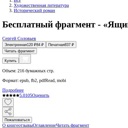
Все
Художественная литература
Исторический роман
Бесплатный фрагмент - «Ящи
Сергей Соловьев
Электронная
120
₽
84
₽
Печатная
837
₽
Читать фрагмент
Купить
Объем:
216
бумажных стр.
Формат:
epub, fb2, pdfRead, mobi
Подробнее
5.0
105
Оценить
Пожаловаться
О книге
отзывы
Оглавление
Читать фрагмент