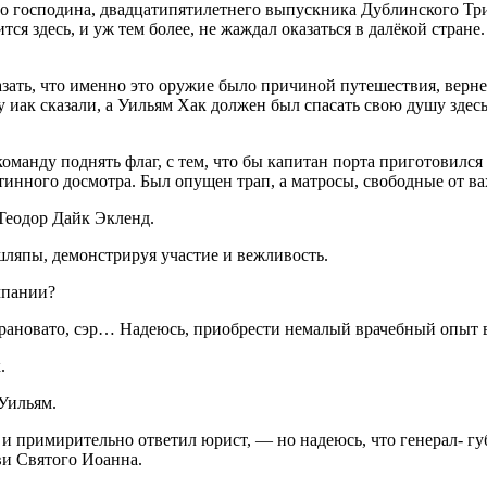
го господина, двадцатипят
илетн
его выпускника Дублинского Три
ся здесь, и уж тем более, не жаждал оказаться в далёкой стран
зать, что именно это оружие было причиной путешествия, вернее,
у иак сказали, а Уильям Хак должен был спасать свою душу здес
манду поднять флаг, с тем, что бы капитан порта приготовился 
тинного досмотра. Был опущен трап, а матросы, свободные от ва
Теодор Дайк Экленд.
шляпы, демонстрируя участие и вежливость.
мпании?
 рановато, сэр… Надеюсь, приобрести немалый врачебный опыт 
.
Уильям.
и примирительно ответил юрист, — но надеюсь, что генерал- гу
ви Святого Иоанна.