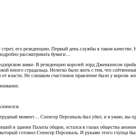
стрит, его резиденцию. Первый день службы в таком качестве. 
 подробно рассматривать бумаги…
индзорском замке. В резиденцию королей лорд Дженкинсон прибы
окой юного страдальца. Нелегко было жить с тем, что собтвенн
н от власти. Не слишком счастливое правление было у короля-
во
внимание.
клонился.
в трудный момент… Спенсер Персиваль был убит, и я умаю, вы п
вший в здании Палаты общин, остался в глазах общества аноним
 который готовил Спенсер Персиваль. И руками этого глупца бы