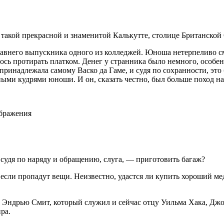
такой прекрасной и знаменитой Калькутте, столице Британской
внего выпускника одного из колледжей. Юноша нетерпеливо смо
илось протирать платком. Денег у странника было немного, особен
 принадлежала самому Васко да Гаме, и судя по сохранности, это
ными кудрями юноши. И он, сказать честно, был больше поход на
ображения
судя по наряду и обращению, слуга, — приготовить багаж?
 если пропадут вещи. Неизвестно, удастся ли купить хороший м
, Эндрью Смит, который служил и сейчас отцу Уильма Хака, Дж
ра.