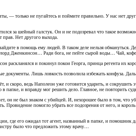
ты, — только не пугайтесь и поймите правильно. У нас нет дру
тился за шейный галстук. Он и не подозревал что такое возмож
т прав. Нет другого выхода.
айдите в помощь ему людей. В таком деле нельзя обмануться. Де
е, лорд Дженкинсон… Ради бога, не пейте сырой воды… Чай, ко
сон раскланялся и покинул покои Георга, принца регента их ко
ые документы. Лишь ловкость позволила избежать конфуза. Даль
т, и скоро, ведь Наполеон уже готовится ударить, и сокрушить э
о в папке, и вправду мог решить дело. Главное, не повторить с
т, он не был знаком с убийцей. И, нехорошее было в том, что у
ь. Провидение помогло убрать все подозрения от него, и король Ге
нции, где его ожидал тот агент, названный в папке, и помошни
нистру было что предложить этому врачу…