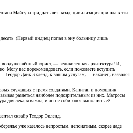
ултана Майсура тридцать лет назад, цивилизация пришла в эти
 десять. (Первый индиец попал в эиу больницу лишь
ил воодушевлённый юрист, — великолепная архитектура! И,
тво. Могу вас порекомендовать, если пожелаете вступить
— Теодор Дайк Экленд, к вашим услугам, — наконец, назвался
ртовых служащих с тремя солдатами. Капитан и помошник,
казывая раздеться наиболее подозрительным из них. Матросы
ра для лекаря важна, и он не собирался выполнять её
ошептал сквайр Теодор Экленд.
бережье уже казалось непростым, непонятным, скорее даде