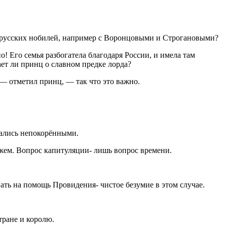
и русских нобилей, например с Воронцовыми и Строгановыми?
о! Его семья разбогатела благодаря
Росси
и, и имела там
ет ли принц о славном предке лорда?
, — отметил принц, — так что это важно.
вались непокорёнными.
жем. Вопрос капитуляции- лишь вопрос времени.
вать на помощь Провидения- чистое безумие в этом случае.
ране и королю.