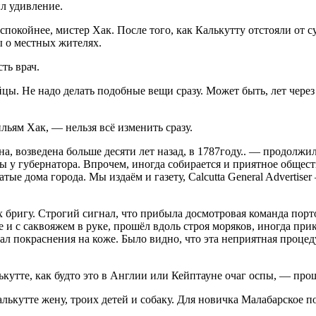
л удивление.
покойнее, мистер Хак. После того, как Калькутту отстояли от с
ы о местных жителях.
ть врач.
ы. Не надо делать подобные вещи сразу. Может быть, лет через
ьям Хак, — нельзя всё изменить сразу.
а, возведена больше десяти лет назад, в 1787году.. — продолж
лы у губернатора. Впрочем, иногда собирается и приятное общес
атые дома города. Мы издаём и газету
, Calcutta General Advertiser
их бригу. Строгий сигнал, что прибыла досмотровая команда по
 и с саквояжем в руке, прошёл вдоль строя моряков, иногда при
л покраснения на коже. Было видно, что эта неприятная процеду
лькутте, как будто это в Англии или Кейптауне очаг оспы, — пр
ькутте жену, троих детей и собаку. Для новичка Малабарское по