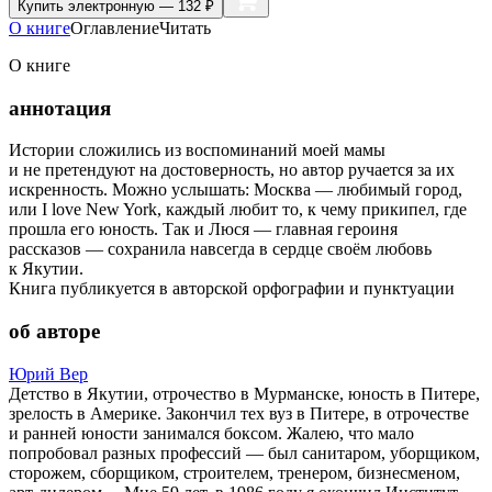
Купить
электронную — 132 ₽
О книге
Оглавление
Читать
О книге
аннотация
Истории сложились из воспоминаний моей мамы
и не претендуют на достоверность, но автор ручается за их
искренность. Можно услышать: Москва — любимый город,
или I love New York, каждый любит то, к чему прикипел, где
прошла его юность. Так и Люся — главная героиня
рассказов — сохранила навсегда в сердце своём любовь
к Якутии.
Книга публикуется в авторской орфографии и пунктуации
об авторе
Юрий Вер
Детство в Якутии, отрочество в Мурманске, юность в Питере,
зрелость в Америке. Закончил тех вуз в Питере, в отрочестве
и ранней юности занимался боксом. Жалею, что мало
попробовал разных профессий — был санитаром, уборщиком,
сторожем, сборщиком, строителем, тренером, бизнесменом,