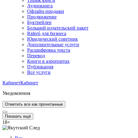
Тираж книги
Аудиокнига
Офлайн-продажи
Продвижение
Буктрейлер
Большой издательский пакет
Rideró для бизнеса
Юридический советник
Дополнительные услуги
Расшифровка текста
Перевод
Книги в аэропортах
Публикация
Все услуги
Кабинет
Кабинет
Уведомления
Отметить все как прочитанные
Показать ещё
18
+