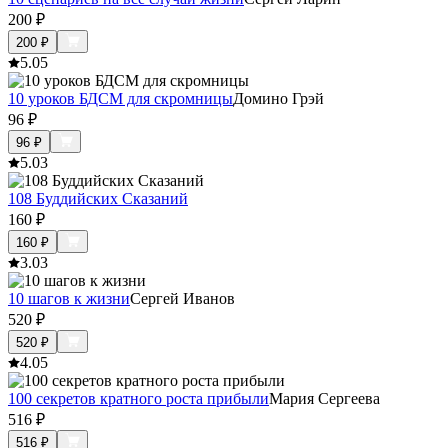
200
₽
200
₽
5.0
5
10 уроков БДСМ для скромницы
Домино Грэй
96
₽
96
₽
5.0
3
108 Буддийских Сказаний
160
₽
160
₽
3.0
3
10 шагов к жизни
Сергей Иванов
520
₽
520
₽
4.0
5
100 секретов кратного роста прибыли
Мария Сергеева
516
₽
516
₽