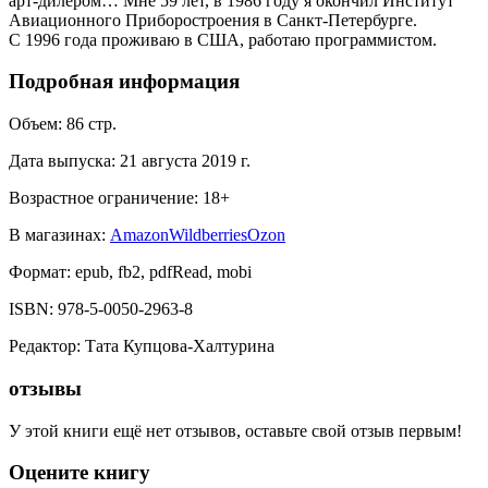
арт-дилером… Мне 59 лет, в 1986 году я окончил Институт
Авиационного Приборостроения в Санкт-Петербурге.
С 1996 года проживаю в США, работаю программистом.
Подробная информация
Объем:
86
стр.
Дата выпуска:
21 августа 2019 г.
Возрастное ограничение:
18
+
В магазинах:
Amazon
Wildberries
Ozon
Формат:
epub, fb2, pdfRead, mobi
ISBN:
978-5-0050-2963-8
Редактор
:
Тата Купцова-Халтурина
отзывы
У этой книги ещё нет отзывов, оставьте свой отзыв первым!
Оцените книгу