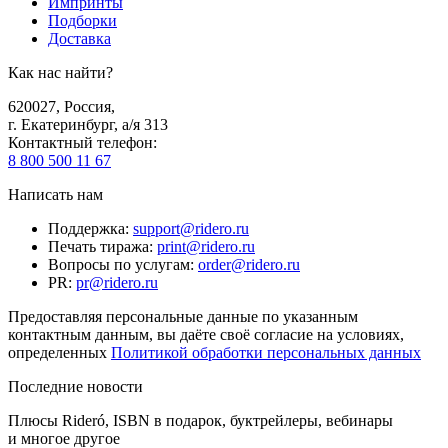
Импринты
Подборки
Доставка
Как нас найти?
620027
,
Россия
,
г. Екатеринбург, а/я 313
Контактный телефон
:
8 800 500 11 67
Написать нам
Поддержка
:
support@ridero.ru
Печать тиража
:
print@ridero.ru
Вопросы по услугам
:
order@ridero.ru
PR
:
pr@ridero.ru
Предоставляя персональные данные по указанным
контактным данным, вы даёте своё согласие на условиях,
определенных
Политикой обработки персональных данных
Последние новости
Плюсы Rideró, ISBN в подарок, буктрейлеры, вебинары
и многое другое