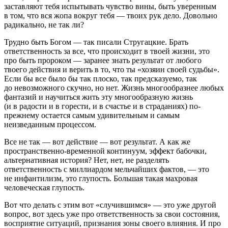
заставляют тебя испытывать чувство вины, быть уверенным
в том, что вся жопа вокруг тебя — твоих рук дело. Довольно
радикально, не так ли?
Трудно быть Богом — так писали Стругацкие. Брать
ответственность за все, что происходит в твоей жизни, это
про быть пророком — заранее знать результат от любого
твоего действия и верить в то, что ты «хозяин своей судьбы».
Если бы все было бы так плоско, так предсказуемо, так
до невозможного скучно, но нет. Жизнь многообразнее любых
фантазий и научиться жить эту многообразную жизнь
(и в радости и в горести, и в счастье и в страданиях) по-
прежнему остается самым удивительным и самым
неизведанным процессом.
Все не так — вот действие — вот результат. А как же
пространственно-временной континуум, эффект бабочки,
альтернативная история? Нет, нет, не разделять
ответственность с миллиардом мельчайших фактов, — это
не инфантилизм, это глупость. Большая такая махровая
человеческая глупость.
Вот что делать с этим вот «случившимся» — это уже другой
вопрос, вот здесь уже про ответственность за свои состояния,
восприятие ситуаций, признания зоны своего влияния. И про