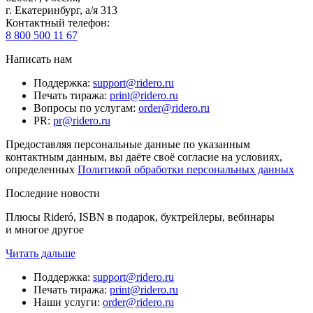
г. Екатеринбург, а/я 313
Контактный телефон
:
8 800 500 11 67
Написать нам
Поддержка
:
support@ridero.ru
Печать тиража
:
print@ridero.ru
Вопросы по услугам
:
order@ridero.ru
PR
:
pr@ridero.ru
Предоставляя персональные данные по указанным
контактным данным, вы даёте своё согласие на условиях,
определенных
Политикой обработки персональных данных
Последние новости
Плюсы Rideró, ISBN в подарок, буктрейлеры, вебинары
и многое другое
Читать дальше
Поддержка
:
support@ridero.ru
Печать тиража
:
print@ridero.ru
Наши услуги
:
order@ridero.ru