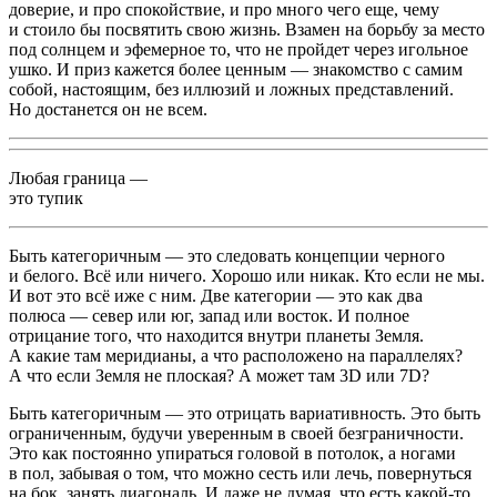
доверие, и про спокойствие, и про много чего еще, чему
и стоило бы посвятить свою жизнь. Взамен на борьбу за место
под солнцем и эфемерное то, что не пройдет через игольное
ушко. И приз кажется более ценным — знакомство с самим
собой, настоящим, без иллюзий и ложных представлений.
Но достанется он не всем.
Любая граница —
это тупик
Быть категоричным — это следовать концепции черного
и белого. Всё или ничего. Хорошо или никак. Кто если не мы.
И вот это всё иже с ним. Две категории — это как два
полюса — север или юг, запад или восток. И полное
отрицание того, что находится внутри планеты Земля.
А какие там меридианы, а что расположено на параллелях?
А что если Земля не плоская? А может там 3D или 7D?
Быть категоричным — это отрицать вариативность. Это быть
ограниченным, будучи уверенным в своей безграничности.
Это как постоянно упираться головой в потолок, а ногами
в пол, забывая о том, что можно сесть или лечь, повернуться
на бок, занять диагональ. И даже не думая, что есть какой-то