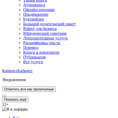
Тираж книги
Аудиокнига
Офлайн-продажи
Продвижение
Буктрейлер
Большой издательский пакет
Rideró для бизнеса
Юридический советник
Дополнительные услуги
Расшифровка текста
Перевод
Книги в аэропортах
Публикация
Все услуги
Кабинет
Кабинет
Уведомления
Отметить все как прочитанные
Показать ещё
12
+