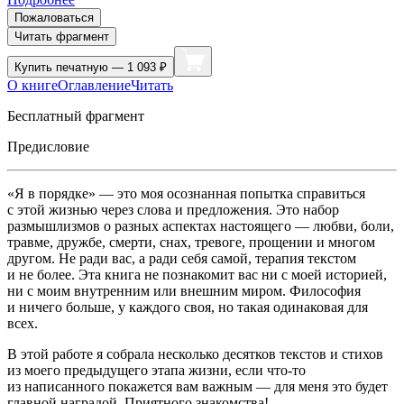
Пожаловаться
Читать фрагмент
Купить
печатную — 1 093 ₽
О книге
Оглавление
Читать
Бесплатный фрагмент
Предисловие
«Я в порядке» — это моя осознанная попытка справиться
с этой жизнью через слова и предложения. Это набор
размышлизмов о разных аспектах настоящего — любви, боли,
травме, дружбе, смерти, снах, тревоге, прощении и многом
другом. Не ради вас, а ради себя самой, терапия текстом
и не более. Эта книга не познакомит вас ни с моей историей,
ни с моим внутренним или внешним миром. Философия
и ничего больше, у каждого своя, но такая одинаковая для
всех.
В этой работе я собрала несколько десятков текстов и стихов
из моего предыдущего этапа жизни, если что-то
из написанного покажется вам важным — для меня это будет
главной наградой. Приятного знакомства!