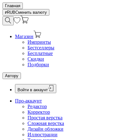
Главная
RUB
Сменить валюту
Магазин
Импринты
Бестселлеры
Бесплатные
Скидки
Подборки
Автору
Войти в аккаунт
Про-аккаунт
Редактор
Корректор
Простая верстка
Сложная верстка
Дизайн обложки
Иллюстрации