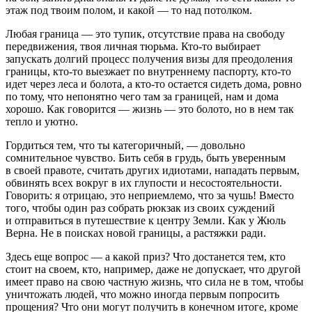
этаж под твоим полом, и какой — то над потолком.
Любая граница — это тупик, отсутствие права на свободу
передвижения, твоя личная тюрьма. Кто-то выбирает
запускать долгий процесс получения визы для преодоления
границы, кто-то выезжает по внутреннему паспорту, кто-то
идет через леса и болота, а кто-то остается сидеть дома, ровно
по тому, что непонятно чего там за границей, нам и дома
хорошо. Как говорится — жизнь — это болото, но в нем так
тепло и уютно.
Гордиться тем, что ты категоричный, — довольно
сомнительное чувство. Бить себя в грудь, быть уверенным
в своей правоте, считать других идиотами, нападать первым,
обвинять всех вокруг в их глупости и несостоятельности.
Говорить: я отрицаю, это неприемлемо, что за чушь! Вместо
того, чтобы один раз собрать рюкзак из своих суждений
и отправиться в путешествие к центру Земли. Как у Жюль
Верна. Не в поисках новой границы, а растяжки ради.
Здесь еще вопрос — а какой приз? Что достанется тем, кто
стоит на своем, кто, например, даже не допускает, что другой
имеет право на свою частную жизнь, что сила не в том, чтобы
уничтожать людей, что можно иногда первым попросить
прощения? Что они могут получить в конечном итоге, кроме