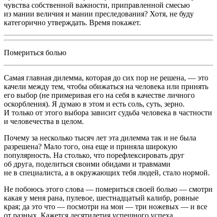
чувства собственной важности, приправленной смесью
из мании величия и мании преследования? Хотя, не буду
категорично утверждать. Время покажет.
Помериться болью
Самая главная дилемма, которая до сих пор не решена, — это
качели между тем, чтобы обижаться на человека или принять
его выбор (не примеривая его на себя в качестве личного
оскорбления). Я думаю в этом и есть соль, суть, зерно.
И только от этого выбора зависит судьба человека в частности
и человечества в целом.
Почему за несколько тысяч лет эта дилемма так и не была
разрешена? Мало того, она еще и приняла широкую
популярность. На столько, что порефлексировать друг
об друга, поделиться своими обидами и травмами
не в специалиста, а в окружающих тебя людей, стало нормой.
Не побоюсь этого слова — помериться своей болью — смотри
какая у меня рана, пулевое, шест
надцат
ый калибр, ровные
края; да это что — посмотри на мои — три ножевых — и все
от разных. Кажется десятилетия успешного успеха