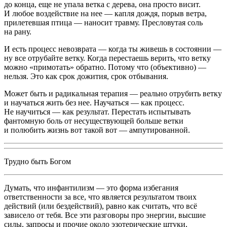
до конца, еще не упала ветка с дерева, она просто висит.
И любое воздействие на нее — капля дождя, порыв ветра,
прилетевшая птица — наносит травму. Пресловутая соль
на рану.
И есть процесс невозврата — когда ты живешь в состоянии —
ну все отрубайте ветку. Когда перестаешь верить, что ветку
можно «примотать» обратно. Потому что (объективно) —
нельзя. Это как срок дожития, срок отбывания.
Может быть и радикальная терапия — реально отрубить ветку
и научаться жить без нее. Научаться — как процесс.
Не научиться — как результат. Перестать испытывать
фантомную боль от несуществующей больше ветки
и полюбить жизнь вот такой вот — ампутированной.
Трудно быть Богом
Думать, что инфантилизм — это форма избегания
ответственности за все, что является результатом твоих
действий (или бездействий), равно как считать, что всё
зависело от тебя. Все эти разговоры про энергии, высшие
силы, запросы и прочие около эзотерические штуки,