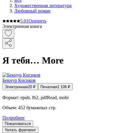
Все
Художественная литература
Любовный роман
5.0
1
Оценить
Электронная книга
Я тебя… More
Бекнур Кисиков
Электронная
20
₽
Печатная
1 106
₽
Формат:
epub, fb2, pdfRead, mobi
Объем:
452
бумажных стр.
Подробнее
Пожаловаться
Читать фрагмент