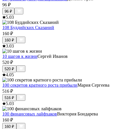
96
₽
96
₽
5.0
3
108 Буддийских Сказаний
160
₽
160
₽
3.0
3
10 шагов к жизни
Сергей Иванов
520
₽
520
₽
4.0
5
100 секретов кратного роста прибыли
Мария Сергеева
516
₽
516
₽
5.0
3
100 финансовых лайфхаков
Виктория Бондарева
160
₽
160
₽