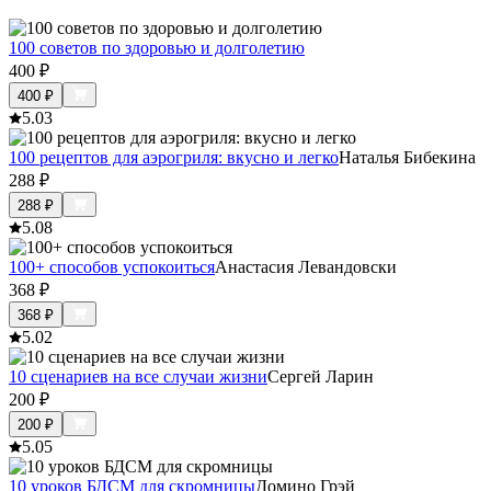
100 советов по здоровью и долголетию
400
₽
400
₽
5.0
3
100 рецептов для аэрогриля: вкусно и легко
Наталья Бибекина
288
₽
288
₽
5.0
8
100+ способов успокоиться
Анастасия Левандовски
368
₽
368
₽
5.0
2
10 сценариев на все случаи жизни
Сергей Ларин
200
₽
200
₽
5.0
5
10 уроков БДСМ для скромницы
Домино Грэй