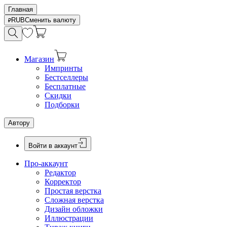
Главная
RUB
Сменить валюту
Магазин
Импринты
Бестселлеры
Бесплатные
Скидки
Подборки
Автору
Войти в аккаунт
Про-аккаунт
Редактор
Корректор
Простая верстка
Сложная верстка
Дизайн обложки
Иллюстрации