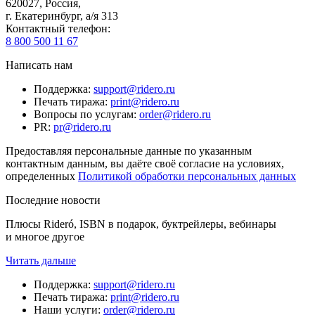
620027
,
Россия
,
г. Екатеринбург, а/я 313
Контактный телефон
:
8 800 500 11 67
Написать нам
Поддержка
:
support@ridero.ru
Печать тиража
:
print@ridero.ru
Вопросы по услугам
:
order@ridero.ru
PR
:
pr@ridero.ru
Предоставляя персональные данные по указанным
контактным данным, вы даёте своё согласие на условиях,
определенных
Политикой обработки персональных данных
Последние новости
Плюсы Rideró, ISBN в подарок, буктрейлеры, вебинары
и многое другое
Читать дальше
Поддержка
:
support@ridero.ru
Печать тиража
:
print@ridero.ru
Наши услуги
:
order@ridero.ru