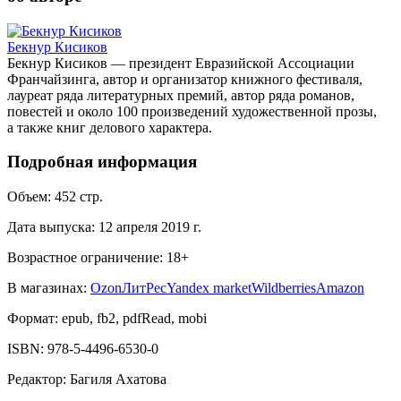
Бекнур Кисиков
Бекнур Кисиков — президент Евразийской Ассоциации
Франчайзинга, автор и организатор книжного фестиваля,
лауреат ряда литературных премий, автор ряда романов,
повестей и около 100 произведений художественной прозы,
а также книг делового характера.
Подробная информация
Объем:
452
стр.
Дата выпуска:
12 апреля 2019 г.
Возрастное ограничение:
18
+
В магазинах:
Ozon
ЛитРес
Yandex market
Wildberries
Amazon
Формат:
epub, fb2, pdfRead, mobi
ISBN:
978-5-4496-6530-0
Редактор
:
Багиля Ахатова