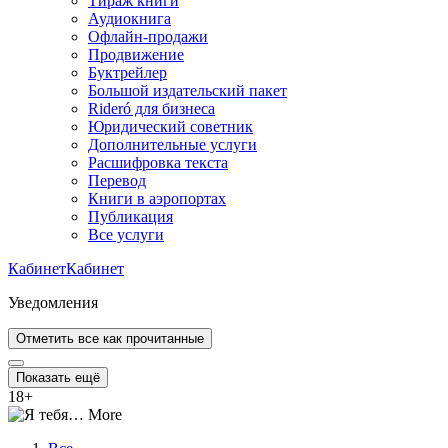
Тираж книги
Аудиокнига
Офлайн-продажи
Продвижение
Буктрейлер
Большой издательский пакет
Rideró для бизнеса
Юридический советник
Дополнительные услуги
Расшифровка текста
Перевод
Книги в аэропортах
Публикация
Все услуги
Кабинет
Кабинет
Уведомления
Отметить все как прочитанные
Показать ещё
18
+