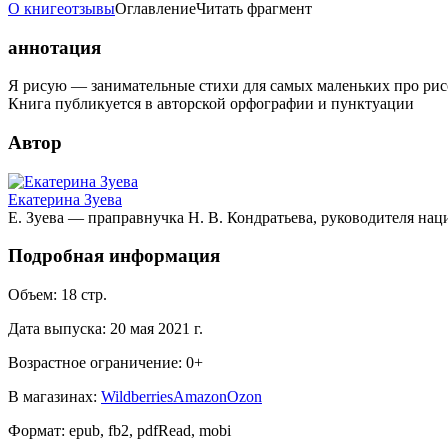
О книге
отзывы
Оглавление
Читать фрагмент
аннотация
Я рисую — занимательные стихи для самых маленьких про рисо
Книга публикуется в авторской орфографии и пунктуации
Автор
Екатерина Зуева
Е. Зуева — праправнучка Н. В. Кондратьева, руководителя нац
Подробная информация
Объем:
18
стр.
Дата выпуска:
20 мая 2021 г.
Возрастное ограничение:
0
+
В магазинах:
Wildberries
Amazon
Ozon
Формат:
epub, fb2, pdfRead, mobi