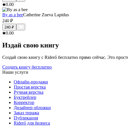
0.0
0
By as a bee
Catherine Zueva Lapidus
240
₽
240
₽
0.0
0
Издай свою книгу
Создай свою книгу с Rideró бесплатно прямо сейчас. Это просто,
Создать книгу бесплатно
Наши услуги
Офлайн-продажи
Простая верстка
Ручная верстка
Буктрейлер
Корректор
Дизайнер обложки
Заказ тиража
Публикация
Rideró для бизнеса