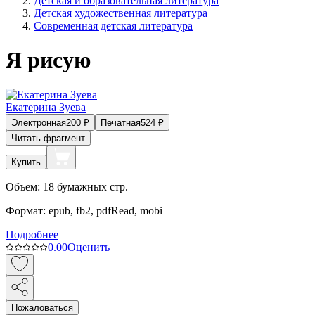
Детская и образовательная литература
Детская художественная литература
Современная детская литература
Я рисую
Екатерина Зуева
Электронная
200
₽
Печатная
524
₽
Читать фрагмент
Купить
Объем:
18
бумажных стр.
Формат:
epub, fb2, pdfRead, mobi
Подробнее
0.0
0
Оценить
Пожаловаться