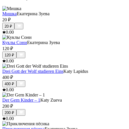
Мишка
Екатерина Зуева
20
₽
20
₽
0.0
0
Куклы Сони
Екатерина Зуева
120
₽
120
₽
0.0
0
Drei Gott der Wolf studieren Eins
Katy Lapidus
400
₽
400
₽
0.0
0
Der Gern Kinder – 1
Katy Zueva
200
₽
200
₽
0.0
0
Приключения пёсика
Екатерина Зуева