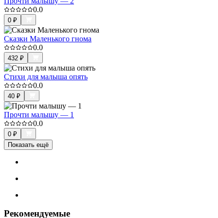
Прочти малышу — 2
0.0
0
₽
Сказки Маленького гнома
0.0
432
₽
Стихи для малыша опять
0.0
40
₽
Прочти малышу — 1
0.0
0
₽
Показать ещё
Рекомендуемые