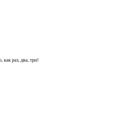
 как раз, два, три!