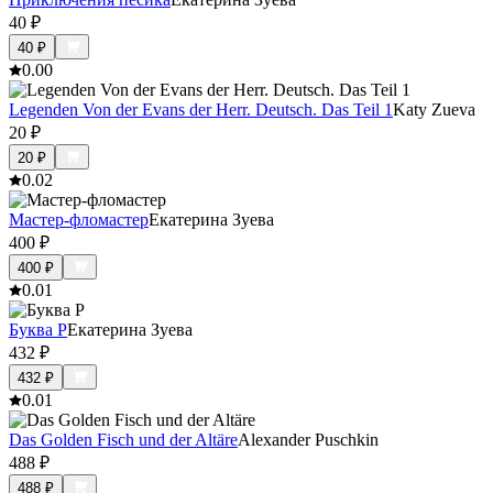
40
₽
40
₽
0.0
0
Legenden Von der Evans der Herr. Deutsch. Das Teil 1
Katy Zueva
20
₽
20
₽
0.0
2
Мастер-фломастер
Екатерина Зуева
400
₽
400
₽
0.0
1
Буква Р
Екатерина Зуева
432
₽
432
₽
0.0
1
Das Golden Fisch und der Altäre
Alexander Puschkin
488
₽
488
₽