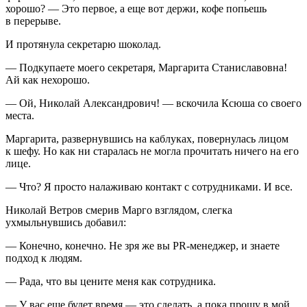
хорошо? — Это первое, а еще вот держи, кофе попьешь
в перерыве.
И протянула секретарю шоколад.
— Подкупаете моего секретаря, Маргарита Станиславовна!
Ай как нехорошо.
— Ой, Николай Александрович! — вскочила Ксюша со своего
места.
Маргарита, развернувшись на каблуках, повернулась лицом
к шефу. Но как ни старалась не могла прочитать ничего на его
лице.
— Что? Я просто налаживаю контакт с сотрудниками. И все.
Николай Ветров смерив Марго взглядом, слегка
ухмыльнувшись добавил:
— Конечно, конечно. Не зря же вы PR-менеджер, и знаете
подход к людям.
— Рада, что вы цените меня как сотрудника.
— У вас еще будет время — это сделать, а пока прошу в мой