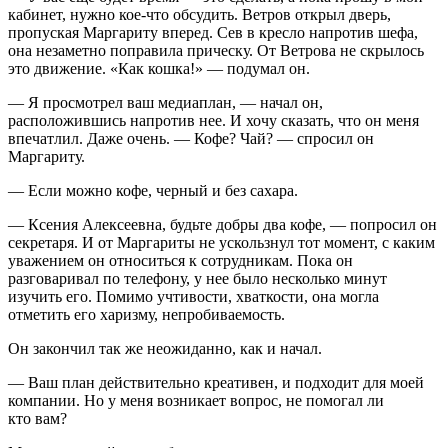
кабинет, нужно кое-что обсудить. Ветров открыл дверь,
пропуская Маргариту вперед. Сев в кресло напротив шефа,
она незаметно поправила прическу. От Ветрова не скрылось
это движение. «Как кошка!» — подумал он.
— Я просмотрел ваш медиаплан, — начал он,
расположившись напротив нее. И хочу сказать, что он меня
впечатлил. Даже очень. — Кофе? Чай? — спросил он
Маргариту.
— Если можно кофе, черный и без сахара.
— Ксения Алексеевна, будьте добры два кофе, — попросил он
секретаря. И от Маргариты не ускользнул тот момент, с каким
уважением он относиться к сотрудникам. Пока он
разговаривал по телефону, у нее было несколько минут
изучить его. Помимо учтивости, хваткости, она могла
отметить его харизму, непробиваемость.
Он закончил так же неожиданно, как и начал.
— Ваш план действительно креативен, и подходит для моей
компании. Но у меня возникает вопрос, не помогал ли
кто вам?