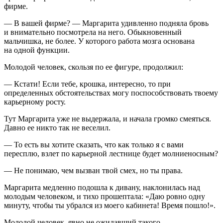
фирме.
— В вашей фирме? — Маргарита удивленно подняла бровь
и внимательно посмотрела на него. Обыкновенный
мальчишка, не более. У которого работа мозга основана
на одной функции.
Молодой человек, скользя по ее фигуре, продолжил:
— Кстати! Если тебе, крошка, интересно, то при
определенных обстоятельствах могу поспособствовать твоему
карьерному росту.
Тут Маргарита уже не выдержала, и начала громко смеяться.
Давно ее никто так не веселил.
— То есть вы хотите сказать, что как только я с вами
пересплю, взлет по карьерной лестнице будет молниеносным?
— Не понимаю, чем вызван твой смех, но ты права.
Маргарита медленно подошла к дивану, наклонилась над
молодым человеком, и тихо прошептала: «Даю ровно одну
минуту, чтобы ты убрался из моего кабинета! Время пошло!».
Молодой человек, явно не ожидавший такого