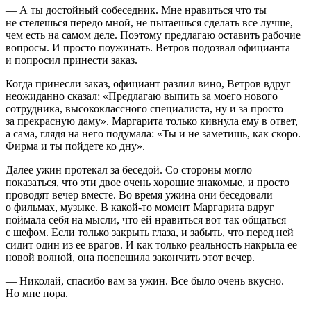
— А ты достойный собеседник. Мне нравиться что ты
не стелешься передо мной, не пытаешься сделать все лучше,
чем есть на самом деле. Поэтому предлагаю оставить рабочие
вопросы. И просто поужинать. Ветров подозвал официанта
и попросил принести заказ.
Когда принесли заказ, официант разлил
вино
, Ветров вдруг
неожиданно сказал: «Предлагаю выпить за моего нового
сотрудника, высококлассного специалиста, ну и за просто
за прекрасную даму». Маргарита только кивнула ему в ответ,
а сама, глядя на него подумала: «Ты и не заметишь, как скоро.
Фирма и ты пойдете ко дну».
Далее ужин протекал за беседой. Со стороны могло
показаться, что эти двое очень хорошие знакомые, и просто
проводят вечер вместе. Во время ужина они беседовали
о фильмах, музыке. В какой-то момент Маргарита вдруг
поймала себя на мысли, что ей нравиться вот так общаться
с шефом. Если только закрыть глаза, и забыть, что перед ней
сидит один из ее врагов. И как только реальность накрыла ее
новой волной, она поспешила закончить этот вечер.
— Николай, спасибо вам за ужин. Все было очень вкусно.
Но мне пора.