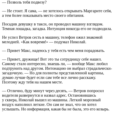
— Позволь тебя подвезу?
— Не стоит. Я сама, — не хотелось открывать Маргарите себя,
а тем более показывать место своего обитания.
Посадив девушку в такси, он проводил машину взглядом.
Темная лошадка, загадка. Интуиция никогда его не подводила.
Не успел Ветров сесть в машину, телефон ожил знакомой
мелодией. «Как вовремя!» — подумал Николай.
— Привет Макс, надеюсь у тебя есть чем меня порадовать.
— Привет, дружище! Вот это ты сотрудницу себе нашел.
Самому стало интересно, знаешь ли, — вообще Макс любил
подтрунить над другом. Интонацию он выбрал страдальчески-
загадочную. — Но для полноты представленной картины,
думаю лучше будет если сам тебе все лично расскажу.
Поэтому жду тебя на нашем месте.
— Отлично, буду минут через десять, — Ветров попросил
водителя развернутся и назвал адрес. Остановившись
у сквера, Николай вышел из машины. Легкий морозный
воздух наполнил легкие. Он сам не знал, что он хотел
услышать. Но информация, какая бы не была, это его козырь.