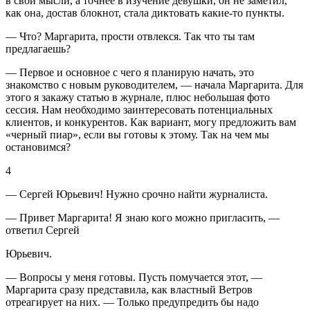
в свои мысли, а точнее в изучение девушки, он не заметил,
как она, достав блокнот, стала диктовать какие-то пункты.
— Что? Маргарита, прости отвлекся. Так что ты там
предлагаешь?
— Первое и основное с чего я планирую начать, это
знакомство с новым руководителем, — начала Маргарита. Для
этого я закажу статью в журнале, плюс небольшая фото
сессия. Нам необходимо заинтересовать потенциальных
клиентов, и конкурентов. Как вариант, могу предложить вам
«черный пиар», если вы готовы к этому. Так на чем мы
остановимся?
4
— Сергей
Юрьевич! Нужно срочно найти журналиста.
— Привет Маргарита! Я знаю кого можно пригласить, —
ответил Сергей
Юрьевич.
— Вопросы у меня готовы. Пусть помучается этот, —
Маргарита сразу представила, как властный Ветров
отреагирует на них. — Только предупредить бы надо