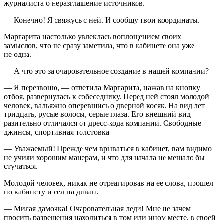
журналиста о неразглашение источников.
— Конечно! Я свяжусь с ней. И сообщу твои координаты.
Маргарита настолько увлеклась воплощением своих
замыслов, что не сразу заметила, что в кабинете она уже
не одна.
— А что это за очаровательное создание в нашей компании?
— Я перезвоню, — ответила Маргарита, нажав на кнопку
отбоя, развернулась к собеседнику. Перед ней стоял молодой
человек, вальяжно оперевшись о дверной
косяк
. На вид лет
тридцать, русые волосы, серые глаза. Его внешний вид
разительно отличался от дресс-кода компании. Свободные
джинсы, спортивная толстовка.
— Уважаемый! Прежде чем врываться в кабинет, вам видимо
не учили хорошим манерам, и что для начала не мешало бы
стучаться.
Молодой человек, никак не отреагировав на ее слова, прошел
по кабинету и сел на диван.
— Милая дамочка! Очаровательная леди! Мне не зачем
просить разрешения находиться в том или ином месте, в своей