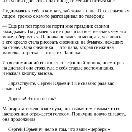
и вкусной едой. Это запах иногда и сейчас сниться мне.
Поднимаясь к себе в комнату, забежала к папе. Он с серьезным
лицом, громко с кем-то разговаривал по телефону.
— Еще раз повторяю не порти мне праздник своими
выходками. Ты думаешь я не просчитал все, не знаю, чем это
может обернуться. Папочка не замечал меня, а я, усевшись
в его кресло стала рисовать снежинки на бумагах, лежащих
на столе. Одна снежинка — это папа, вторая снежинка —
мамочка, а третья — это я, их Лапочка.
Из воспоминаний ее отвлек телефонный звонок, посмотрев
на дисплей она стряхнула с себя старые воспоминания,
и нажала кнопку вызова.
— Здравствуйте, Сергей Юрьевич! Не сказано рада вас
слышать!
— Дорогая! Что-то не так?
Маргарита тяжело вздохнула, показывая тем самым что ее
настроением отражается голосом. Прикурив новую
сигар
ету,
она продолжила.
— Сергей Юрьевич, дело в том, что ваши «церберы»