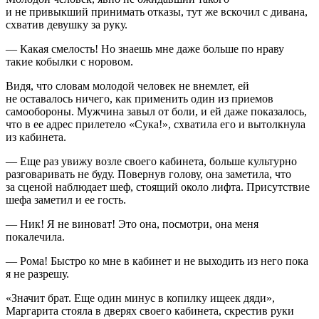
и не привыкший принимать отказы, тут же вскочил с дивана,
схватив девушку за руку.
— Какая смелость! Но знаешь мне даже больше по нраву
такие кобылки с норовом.
Видя, что словам молодой человек не внемлет, ей
не оставалось ничего, как применить один из приемов
самообороны. Мужчина завыл от боли, и ей даже показалось,
что в ее адрес прилетело «
Сука
!», схватила его и вытолкнула
из кабинета.
— Еще раз увижу возле своего кабинета, больше культурно
разговаривать не буду. Повернув голову, она заметила, что
за сценой наблюдает шеф, стоящий около лифта. Присутствие
шефа заметил и ее гость.
— Ник! Я не
вино
ват! Это она, посмотри, она меня
покалечила.
— Рома! Быстро ко мне в кабинет и не выходить из него пока
я не разрешу.
«Значит брат. Еще один минус в копилку ищеек дяди»,
Маргарита стояла в дверях своего кабинета, скрестив руки