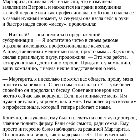
Маргарита, поймала себя на мысли, что возмущена
заявлением Ветрова, и находится на грани возмущения
к своей персоне или как профессионала, но Ксюша спасла ее
в самый нужный момент, за секунды она взяла себя в руки
и быстро надев свою «маску», продолжила:
— Николай! — она помнила о предложенной
субординации. — Я достаточно четко в своем резюме
отразила имеющиеся профессиональные качества.
А представленный медийный план, просто ммм… Здесь она,
сделав правильную паузу, продолжила: — Это моя работа,
которую я знаю достаточно хорошо. Придя в эту компанию,
вашу компанию, я имела некие представления о ней.
— Маргарита, я нисколько не хотел вас обидеть, прошу меня
простить за резкость. С чего нам стоит начать? — уже более
спокойно он продолжил беседу. Совет акционеров если
честно сейчас как коршуны. Если вы понимаете меня. Им
нужен результат, впрочем, как и мне. Тем более я рассказал им
о профессионале, который теперь работает с нами.
Конечно, он лукавил, ему было плевать на совет аукционеров,
главное поднять фирму. Ради себя самого, ради семьи. Ему
просто интересно было наблюдать за реакцией Маргариты.
Он понимал и видел, как она держит себя. Погруженный