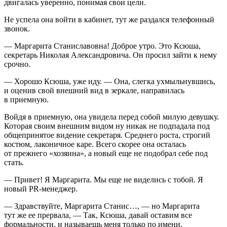
двигалась уверенно, понимая свои цели.
Не успела она войти в кабинет, тут же раздался телефонный
звонок.
— Маргарита Станиславовна! Доброе утро. Это Ксюша,
секретарь Николая Александровича. Он просил зайти к нему
срочно.
— Хорошо Ксюша, уже иду. — Она, слегка ухмыльнувшись,
и оценив свой внешний вид в зеркале, направилась
в приемную.
Войдя в приемную, она увидела перед собой милую девушку.
Которая своим внешним видом ну никак не подпадала под
общепринятое видение секретаря. Среднего роста, строгий
костюм, лаконичное каре. Всего скорее она осталась
от прежнего «хозяина», а новый еще не подобрал себе под
стать.
— Привет! Я Маргарита. Мы еще не виделись с тобой. Я
новый PR-менеджер.
— Здравствуйте, Маргарита Станис…, — но Маргарита
тут же ее прервала, — Так, Ксюша, давай оставим все
формальности, и называешь меня только по имени,