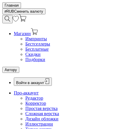
Главная
RUB
Сменить валюту
Магазин
Импринты
Бестселлеры
Бесплатные
Скидки
Подборки
Автору
Войти в аккаунт
Про-аккаунт
Редактор
Корректор
Простая верстка
Сложная верстка
Дизайн обложки
Иллюстрации