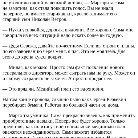
не уточнили одной маленькой детали, — Маргарита сама
не заметила, как стала повышать голос. Вы не знали,
наверное, но вместо старикашки, кресло занимает его
старший сын Николай Ветров.
— Ну-ка успокойся, дорогая, выдохни. Все хорошо. Сама мне
говорила из всех ситуаций надо искать более выгодную.
— Дядя Сережа, давайте по-честному. Если вы строите планы,
по его завоеванию через меня, я пас. Это не моя тема. Для
этого до хрена кукол вокруг.
— Милая, как можно. Просто сам факт появления нового
генерального директора может сыграть нам на руку. Может он
и фирму сохранить не захочет. А просто продаст ее.
— Это вряд ли. Медийный план его вдохновил.
На том конце провода, слышно было как Сергей Юрьевич
перебирает бумаги. Работал по большей части он дома.
— Марго ты умничка. Сама прекрасно знаешь, как применить
приобретенные навыки. Поверь все будет хорошо. Только
представь, как по итогу твой гениальный медийный план
окажется неожиданностью. Сами захотят избавится
от компании. А тут я со своими возможностями. Ну ладно,