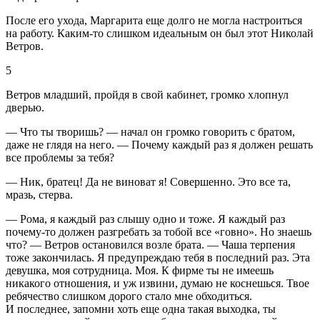
После его ухода, Маргарита еще долго не могла настроиться
на работу. Каким-то слишком идеальным он был этот Николай
Ветров.
5
Ветров младший, пройдя в свой кабинет, громко хлопнул
дверью.
— Что ты творишь? — начал он громко говорить с братом,
даже не глядя на него. — Почему каждый раз я должен решать
все проблемы за тебя?
— Ник, братец! Да не
вино
ват я! Совершенно. Это все та,
мразь, стерва.
— Рома, я каждый раз слышу одно и тоже. Я каждый раз
почему-то должен разгребать за тобой все «говно». Но знаешь
что? — Ветров остановился возле брата. — Чаша терпения
тоже закончилась. Я предупреждаю тебя в последний раз. Эта
девушка, моя сотрудница. Моя. К фирме ты не имеешь
никакого отношения, и уж извини, думаю не коснешься. Твое
ребячество слишком дорого стало мне обходиться.
И последнее, запомни хоть еще одна такая выходка, ты