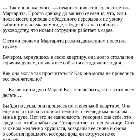
— Так и я не жалуюсь, — немного повысив голос ответила
Маргарита. Просто довожу до вашего сведения, что, если
после моего прихода с обеденного перерыва я не увижу
кабинет в надлежащем виде, я буду обязана сообщить
руководству, что новый сотрудник работает в сарае.
С этими словами Маргарита резким движением
повеси
ла
трубку.
Вечером, вернувшись в свою квартиру, она долго стояла под
горячим душем, смывая все события сегодняшнего дня.
Как она могла так просчитаться? Как она могла не проверить
все окончательно?
— Какая же ты дура Марго! Как теперь быть, что с этим всем
делать….
Выйдя из душа, она прошлась по старенькой квартире. Она
еще долго стояла в полной темноте, с очередным бокалом
вина в руке. Нет это не зависимость, говорила она себе, это
средство, чтобы забыться.
Сигар
ета тлела в пепельнице. Снег
за окном медленно кружился, возвращая ее снова и снова
в события прошлого, которые вряд ли сотрутся из ее
мыслей……………