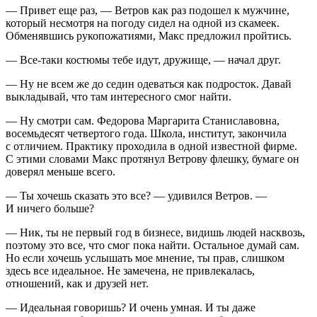
— Привет еще раз, — Ветров как раз подошел к мужчине,
который несмотря на погоду сидел на одной из скамеек.
Обменявшись рукопожатиями, Макс предложил пройтись.
— Все-таки костюмы тебе идут, дружище, — начал друг.
— Ну не всем же до седин одеваться как
подрост
ок. Давай
выкладывай, что там интересного смог найти.
— Ну смотри сам. Федорова Маргарита Станиславовна,
восемьдесят четвертого года. Школа, институт, закончила
с отличием. Практику проходила в одной известной фирме.
С этими словами Макс протянул Ветрову флешку, бумаге он
доверял меньше всего.
— Ты хочешь сказать это все? — удивился Ветров. —
И ничего больше?
— Ник, ты не первый год в бизнесе, видишь людей насквозь,
поэтому это все, что смог пока найти. Остальное думай сам.
Но если хочешь услышать мое мнение, ты прав, слишком
здесь все идеальное. Не замечена, не привлекалась,
отношений, как и друзей нет.
— Идеальная говоришь? И очень умная. И ты даже