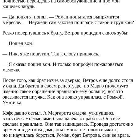
полностью перейдешь на самообслуживание и про мой
кошелек забудь.
— Да понял я, понял, — Роман попытался выпрямится
в кресле. — Неужели сам захотел поиграть с такой игрушкой?
Резко повернувшись к брату, Ветров процедил сквозь зубы:
— Пошел вон!
— Ник, я же пошутил. Так к слову пришлось.
— Я сказал пошел вон. И только попробуй пожаловаться
мамочке.
После того, как брат исчез за дверью, Ветров еще долго стоял
у окна. Да братец в своем репертуаре, но Марго (почему-то
именно такое обращение нравилось ему больше), вот это
оказывается штучка. Как она ловко управилась с Ромкой.
Умничка.
Кофе давно остыл. А Маргарита сидела, уткнувшись
в ноутбук. Но мыслями была далека от работы. Она все
сделала правильно. Она так защищалась. Проведя достаточно
времени в детском доме, она смогла не только выжить,
но и научилась бороться. Роман, брат Ветрова, сын ее врага,