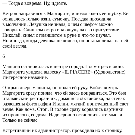
— Тогда я вовремя. Ну, идемте.
Ветров направился к Маргарите, и помог одеть ей шубку. Ей
оставалось только взять сумочку. Поездка проходила
в молчании. Девушка не знала, о чем с шефом можно
говорить. Слишком остро она ощущала его присутствие.
Николай, сидел с планшетом в руке и что-то изучал.
Но иногда, когда девушка не видела, он останавливал на ней
свой взгляд.
6
Машина остановилась в центре города. Посмотрев в окно.
Маргарита увидела вывеску «
IL PIACERE» (
Удовольствие).
Интересное название.
Открыв дверь машины, он подал ей руку. Войдя внутрь
Маргарита сразу поняла, что ей здесь понравиться. Это был
итальянский ресторанчик, домашняя обстановка, на стенах
развешены фотографии Италии, мягкий приглушенный свет
везде. Как дома. Стоп. В голове сразу ворвались картинки
из прошлого, ее дома. Надо срочно остановить эти мысли.
Только не сейчас.
Встретивший их администратор, проводила их к столику.