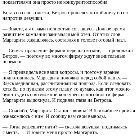
показателями она просто не конкурентоспособна.
Встав со своего места, Ветров прошелся по кабинету и сел
напротив девушки.
— Знаете, а я с вами полностью соглашусь. Долгое время
развитием компании занимался мой отец. От этих слов
Маргарита закашлялась, составляя в голове готовый пазл.
— Сейчас правление фирмой перешло ко мне, — продолжил
Ветров. — поэтому во многом фирму ждут значительные
перемены.
— Я предвидела все ваши вопросы, и поэтому заранее
подготовилась. Маргарита положил перед собой папку. —
Здесь медиаплан, рассчитанный на полгода. Если следовать
хотя бы по пунктам этому плану, то думаю, как итог можно
будет судить о возможной конкурентоспособности фирмы.
Маргарита выдохнула. И подняла глаза на Ветрова.
— Спасибо, Маргарита Станиславовна! В ближайшее время я
ознакомлюсь с ним. И сообщу вам свои выводы.
— Тогда разрешите идти? — сказала девушка, поднимаясь
с места. — И зовите меня просто Маргарита.