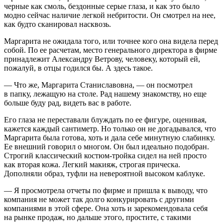
черные как смоль, бездонные серые глаза, и как это было
модно сейчас наличие легкой небритости. Он смотрел на нее,
как будто сканировал насквозь.
Маргарита не ожидала того, или точнее кого она видела перед
собой. По ее расчетам, место генерального директора в фирме
принадлежит Александру Ветрову, человеку, который ей,
пожалуй, в отцы годился бы. А здесь такое.
— Что же, Маргарита Станиславовна, — он посмотрел
в папку, лежащую на столе. Рад нашему знакомству, но еще
больше буду рад, видеть вас в работе.
Его глаза не переставали блуждать по ее фигуре, оценивая,
кажется каждый сантиметр. Но только он не догадывался, что
Маргарита была готова, хоть и дала себе минутную слабинку.
Ее внешний говорил о многом. Он был идеально подобран.
Строгий классический костюм-тройка сидел на ней просто
как вторая кожа. Легкий макияж, строгая прическа.
Дополняли образ, туфли на невероятной высоком каблуке.
— Я просмотрела отчеты по фирме и пришла к выводу, что
компания не может так долго конкурировать с другими
компаниями в этой сфере. Она хоть и зарекомендовала себя
на рынке продаж, но дальше этого, простите, с такими