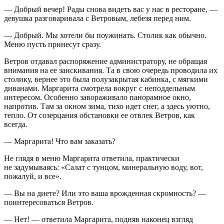
— Добрый вечер! Рады снова видеть вас у нас в ресторане, —
девушка разговаривала с Ветровым, лебезя перед ним.
— Добрый. Мы хотели бы поужинать. Столик как обычно.
Меню пусть принесут сразу.
Ветров отдавал распоряжение администратору, не обращая
внимания на ее заискивания. Та в свою очередь проводила их
столику, вернее это была полузакрытая кабинка, с мягкими
диванами. Маргарита смотрела вокруг с неподдельным
интересом. Особенно завораживало панорамное окно,
напротив. Там за окном зима, тихо идет снег, а здесь уютно,
тепло. От созерцания обстановки ее отвлек Ветров, как
всегда.
— Маргарита! Что вам заказать?
Не глядя в меню Маргарита ответила, практически
не задумываясь: «Салат с тунцом, минеральную воду, вот,
пожалуй, и все».
— Вы на диете? Или это ваша врожденная скромность? —
поинтересоваться Ветров.
— Нет! — ответила Маргарита, подняв наконец взгляд