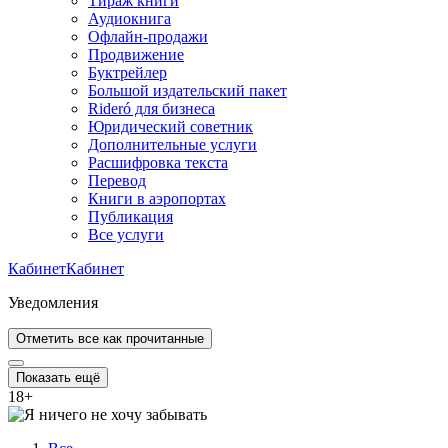
Тираж книги
Аудиокнига
Офлайн-продажи
Продвижение
Буктрейлер
Большой издательский пакет
Rideró для бизнеса
Юридический советник
Дополнительные услуги
Расшифровка текста
Перевод
Книги в аэропортах
Публикация
Все услуги
Кабинет
Кабинет
Уведомления
Отметить все как прочитанные
Показать ещё
18
+