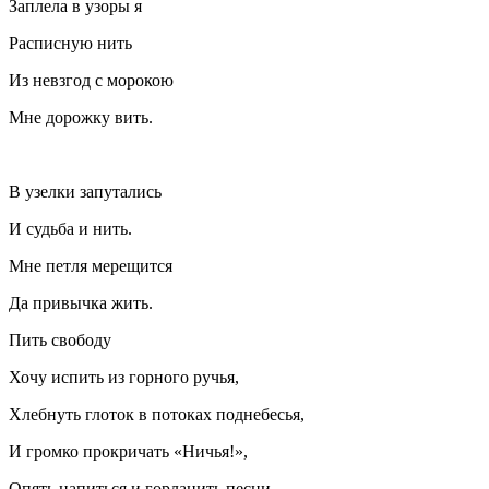
Заплела в узоры я
Расписную нить
Из невзгод с морокою
Мне дорожку вить.
В узелки запутались
И судьба и нить.
Мне петля мерещится
Да привычка жить.
Пить свободу
Хочу испить из горного ручья,
Хлебнуть глоток в потоках поднебесья,
И громко прокричать «Ничья!»,
Опять напиться и горланить песни.