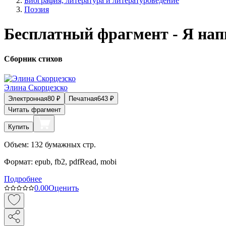
Биография, литература и литературоведение
Поэзия
Бесплатный фрагмент - Я нап
Сборник стихов
Элина Скорцезско
Электронная
80
₽
Печатная
643
₽
Читать фрагмент
Купить
Объем:
132
бумажных стр.
Формат:
epub, fb2, pdfRead, mobi
Подробнее
0.0
0
Оценить