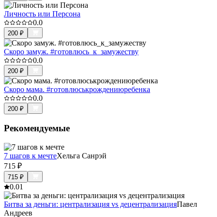
Личность или Персона
0.0
200
₽
Скоро замуж. #готовлюсь_к_замужеству
0.0
200
₽
Скоро мама. #готовлюськрождениюребенка
0.0
200
₽
Рекомендуемые
7 шагов к мечте
Хельга Санрэй
715
₽
715
₽
0.0
1
Битва за деньги: централизация vs децентрализация
Павел
Андреев