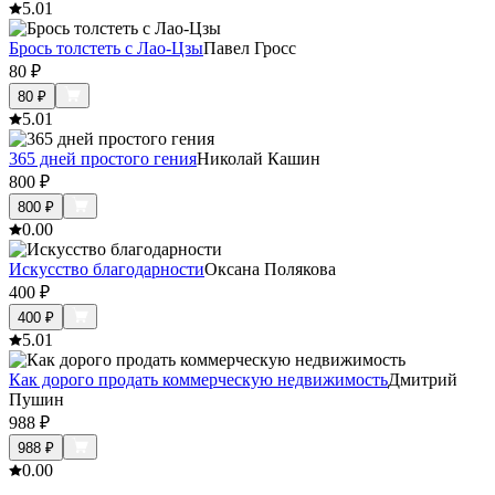
5.0
1
Брось толстеть с Лао-Цзы
Павел Гросс
80
₽
80
₽
5.0
1
365 дней простого гения
Николай Кашин
800
₽
800
₽
0.0
0
Искусство благодарности
Оксана Полякова
400
₽
400
₽
5.0
1
Как дорого продать коммерческую недвижимость
Дмитрий
Пушин
988
₽
988
₽
0.0
0