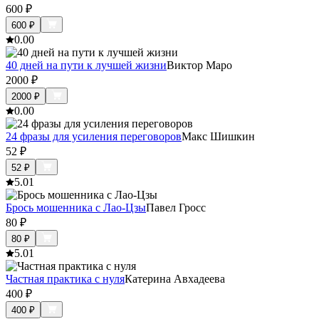
600
₽
600
₽
0.0
0
40 дней на пути к лучшей жизни
Виктор Маро
2000
₽
2000
₽
0.0
0
24 фразы для усиления переговоров
Макс Шишкин
52
₽
52
₽
5.0
1
Брось мошенника с Лао-Цзы
Павел Гросс
80
₽
80
₽
5.0
1
Частная практика с нуля
Катерина Авхадеева
400
₽
400
₽