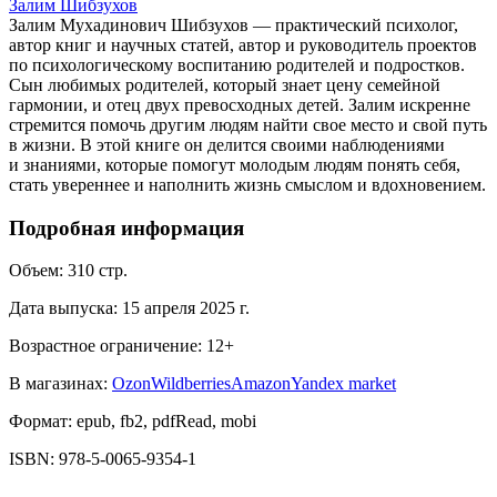
Залим Шибзухов
Залим Мухадинович Шибзухов — практический психолог,
автор книг и научных статей, автор и руководитель проектов
по психологическому воспитанию родителей и подростков.
Сын любимых родителей, который знает цену семейной
гармонии, и отец двух превосходных детей. Залим искренне
стремится помочь другим людям найти свое место и свой путь
в жизни. В этой книге он делится своими наблюдениями
и знаниями, которые помогут молодым людям понять себя,
стать увереннее и наполнить жизнь смыслом и вдохновением.
Подробная информация
Объем:
310
стр.
Дата выпуска:
15 апреля 2025 г.
Возрастное ограничение:
12
+
В магазинах:
Ozon
Wildberries
Amazon
Yandex market
Формат:
epub, fb2, pdfRead, mobi
ISBN:
978-5-0065-9354-1