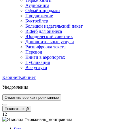
Тираж книги
Аудиокнига
Офлайн-продажи
Продвижение
Буктрейлер
Большой издательский пакет
Rideró для бизнеса
Юридический советник
Дополнительные услуги
Расшифровка текста
Перевод
Книги в аэропортах
Публикация
Все услуги
Кабинет
Кабинет
Уведомления
Отметить все как прочитанные
Показать ещё
12
+