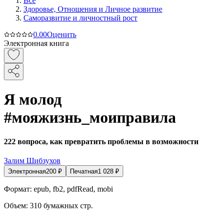
Все
Здоровье, Отношения и Личное развитие
Саморазвитие и личностный рост
0.0
0
Оценить
Электронная книга
Я молод
#мояжизнь_моиправила
222 вопроса, как превратить проблемы в возможности
Залим Шибзухов
Электронная
200
₽
Печатная
1 028
₽
Формат:
epub, fb2, pdfRead, mobi
Объем:
310
бумажных стр.