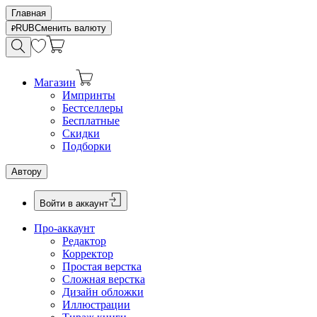
Главная
RUB
Сменить валюту
Магазин
Импринты
Бестселлеры
Бесплатные
Скидки
Подборки
Автору
Войти в аккаунт
Про-аккаунт
Редактор
Корректор
Простая верстка
Сложная верстка
Дизайн обложки
Иллюстрации