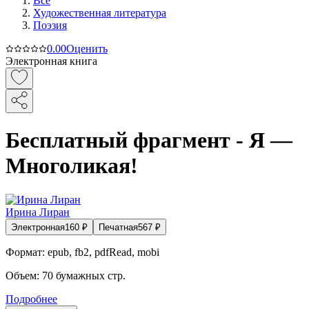
Все
Художественная литература
Поэзия
0.0
0
Оценить
Электронная книга
Бесплатный фрагмент - Я —
Многоликая!
Ирина Лиран
Электронная
160
₽
Печатная
567
₽
Формат:
epub, fb2, pdfRead, mobi
Объем:
70
бумажных стр.
Подробнее