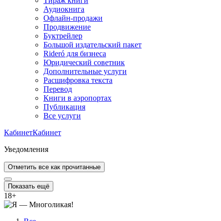
Тираж книги
Аудиокнига
Офлайн-продажи
Продвижение
Буктрейлер
Большой издательский пакет
Rideró для бизнеса
Юридический советник
Дополнительные услуги
Расшифровка текста
Перевод
Книги в аэропортах
Публикация
Все услуги
Кабинет
Кабинет
Уведомления
Отметить все как прочитанные
Показать ещё
18
+