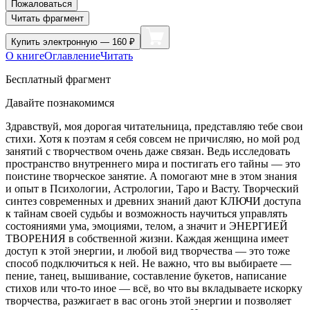
Пожаловаться
Читать фрагмент
Купить
электронную — 160 ₽
О книге
Оглавление
Читать
Бесплатный фрагмент
Давайте познакомимся
Здравствуй, моя дорогая читательница, представляю тебе свои
стихи. Хотя к поэтам я себя совсем не причисляю, но мой род
занятий с творчеством очень даже связан. Ведь исследовать
пространство внутреннего мира и постигать его тайны — это
поистине творческое занятие. А помогают мне в этом знания
и опыт в Психологии, Астрологии, Таро и Васту. Творческий
синтез современных и древних знаний дают КЛЮЧИ доступа
к тайнам своей судьбы и возможность научиться управлять
состояниями ума, эмоциями, телом, а значит и ЭНЕРГИЕЙ
ТВОРЕНИЯ в собственной жизни. Каждая женщина имеет
доступ к этой энергии, и любой вид творчества — это тоже
способ подключиться к ней. Не важно, что вы выбираете —
пение, танец, вышивание, составление букетов, написание
стихов или что-то иное — всё, во что вы вкладываете искорку
творчества, разжигает в вас огонь этой энергии и позволяет