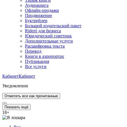
Тираж книги
Аудиокнига
Офлайн-продажи
Продвижение
Буктрейлер
Большой издательский пакет
Rideró для бизнеса
Юридический советник
Дополнительные услуги
Расшифровка текста
Перевод
Книги в аэропортах
Публикация
Все услуги
Кабинет
Кабинет
Уведомления
Отметить все как прочитанные
Показать ещё
18
+