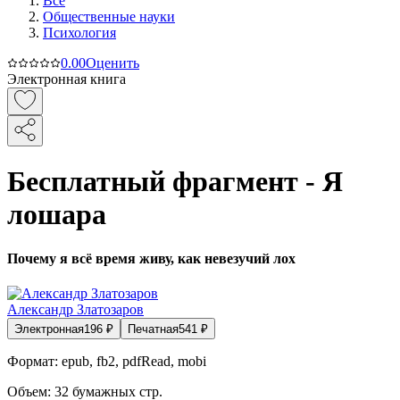
Все
Общественные науки
Психология
0.0
0
Оценить
Электронная книга
Бесплатный фрагмент - Я
лошара
Почему я всё время живу, как невезучий лох
Александр Златозаров
Электронная
196
₽
Печатная
541
₽
Формат:
epub, fb2, pdfRead, mobi
Объем:
32
бумажных стр.