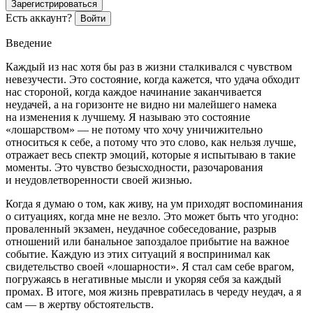
Зарегистрироваться
Есть аккаунт?
Войти
Введение
Каждый из нас хотя бы раз в жизни сталкивался с чувством
невезучести. Это состояние, когда кажется, что удача обходит
нас стороной, когда каждое начинание заканчивается
неудачей, а на горизонте не видно ни малейшего намека
на изменения к лучшему. Я называю это состояние
«лошарством» — не потому что хочу уничижительно
относиться к себе, а потому что это слово, как нельзя лучше,
отражает весь спектр эмоций, которые я испытываю в такие
моменты. Это чувство безысходности, разочарования
и неудовлетворенности своей жизнью.
Когда я думаю о том, как живу, на ум приходят воспоминания
о ситуациях, когда мне не везло. Это может быть что угодно:
проваленный экзамен, неудачное собеседование, разрыв
отношений или б
анальн
ое запоздалое прибытие на важное
событие. Каждую из этих ситуаций я воспринимал как
свидетельство своей «лошарности». Я стал сам себе врагом,
погружаясь в негативные мысли и укоряя себя за каждый
промах. В итоге, моя жизнь превратилась в череду неудач, а я
сам — в жертву обстоятельств.