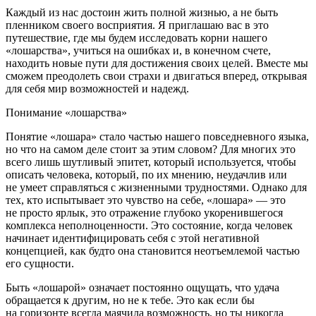
Каждый из нас достоин жить полной жизнью, а не быть
пленником своего восприятия. Я приглашаю вас в это
путешествие, где мы будем исследовать корни нашего
«лошарства», учиться на ошибках и, в конечном счете,
находить новые пути для достижения своих целей. Вместе мы
сможем преодолеть свои страхи и двигаться вперед, открывая
для себя мир возможностей и надежд.
Пон
иман
ие «лошарства»
Понятие «лошара» стало частью нашего повседневного языка,
но что на самом деле стоит за этим словом? Для многих это
всего лишь шутливый эпитет, который используется, чтобы
описать человека, который, по их мнению, неудачлив или
не умеет справляться с жизненными трудностями. Однако для
тех, кто испытывает это чувство на себе, «лошара» — это
не просто ярлык, это отражение глубоко укоренившегося
комплекса неполноценности. Это состояние, когда человек
начинает идентифицировать себя с этой негативной
концепцией, как будто она становится неотъемлемой частью
его сущности.
Быть «лошарой» означает постоянно ощущать, что удача
обращается к другим, но не к тебе. Это как если бы
на горизонте всегда маячила возможность, но ты никогда