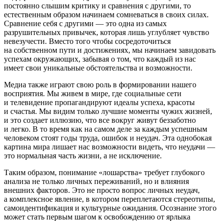
постоянно слышим критику и сравнения с другими, то
естественным образом начинаем сомневаться в своих силах.
Сравнение себя с другими — это одна из самых
разрушительных привычек, которая лишь углубляет чувство
невезучести. Вместо того чтобы сосредоточиться
на собственном пути и достижениях, мы начинаем завидовать
успехам окружающих, забывая о том, что каждый из нас
имеет свои уникальные обстоятельства и возможности.
Медиа также играют свою роль в формировании нашего
восприятия. Мы живем в мире, где социальные сети
и телевидение пропагандируют идеалы успеха, красоты
и счастья. Мы видим только лучшие моменты чужих жизней,
и это создает иллюзию, что все вокруг живут беззаботно
и легко. В то время как на самом деле за каждым успешным
человеком стоят годы труда, ошибок и неудач. Эта однобокая
картина мира
лишает нас возможности видеть, что неудачи —
это нормальная часть жизни, а не исключение.
Таким образом, пон
иман
ие «лошарства» требует глубокого
анализа не только личных переживаний, но и влияния
внешних факторов. Это не просто вопрос личных неудач,
а комплексное явление, в котором переплетаются стереотипы,
самоидентификация и культурные ожидания. Осознание этого
может стать первым шагом к освобождению от ярлыка