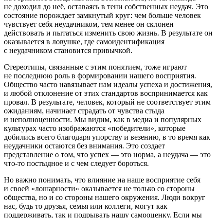
не доходил до неё, оставаясь в тени собственных неудач. Это
состояние порождает замкнутый круг: чем больше человек
чувствует себя неудачником, тем менее он склонен
действовать и пытаться изменить свою жизнь. В результате он
оказывается в ловушке, где самоидентификация
с неудачником становится привычкой.
Стереотипы, связанные с этим понятием, тоже играют
не последнюю роль в формировании нашего восприятия.
Общество часто навязывает нам идеалы успеха и достижения,
и любой отклонение от этих стандартов воспринимается как
провал. В результате, человек, который не соответствует этим
ожиданиям, начинает страдать от чувства стыда
и неполноценности. Мы видим, как в медиа и популярных
культурах часто изображаются «победители», которые
добились всего благодаря упорству и везению, в то время как
неудачники остаются без вн
иман
ия. Это создает
представление о том, что успех — это норма, а неудача — это
что-то постыдное и с чем следует бороться.
Но важно понимать, что влияние на наше восприятие себя
и своей «лошарности» оказывается не только со стороны
общества, но и со стороны нашего окружения. Люди вокруг
нас, будь то друзья, семья или коллеги, могут как
поддерживать, так и подрывать нашу самооценку. Если мы