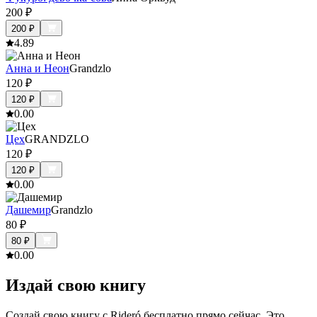
200
₽
200
₽
4.8
9
Анна и Неон
Grandzlo
120
₽
120
₽
0.0
0
Цех
GRANDZLO
120
₽
120
₽
0.0
0
Дашемир
Grandzlo
80
₽
80
₽
0.0
0
Издай свою книгу
Создай свою книгу с Rideró бесплатно прямо сейчас. Это