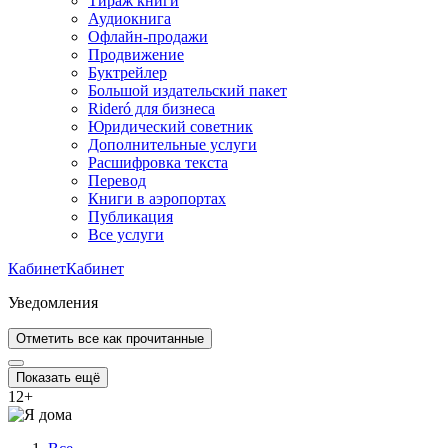
Тираж книги
Аудиокнига
Офлайн-продажи
Продвижение
Буктрейлер
Большой издательский пакет
Rideró для бизнеса
Юридический советник
Дополнительные услуги
Расшифровка текста
Перевод
Книги в аэропортах
Публикация
Все услуги
Кабинет
Кабинет
Уведомления
Отметить все как прочитанные
Показать ещё
12
+