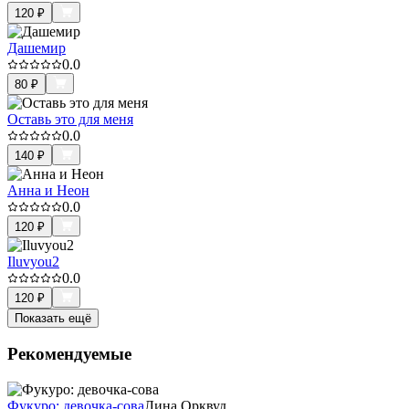
120
₽
Дашемир
0.0
80
₽
Оставь это для меня
0.0
140
₽
Анна и Неон
0.0
120
₽
Iluvyou2
0.0
120
₽
Показать ещё
Рекомендуемые
Фукуро: девочка-сова
Лина Орквуд