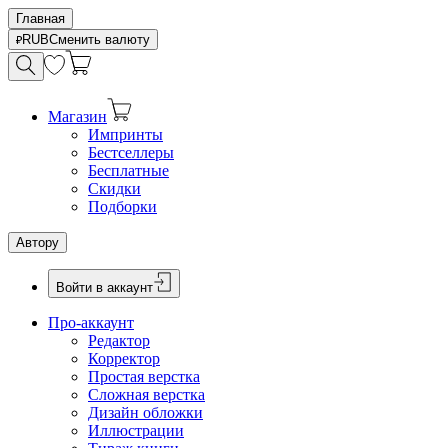
Главная
RUB
Сменить валюту
Магазин
Импринты
Бестселлеры
Бесплатные
Скидки
Подборки
Автору
Войти в аккаунт
Про-аккаунт
Редактор
Корректор
Простая верстка
Сложная верстка
Дизайн обложки
Иллюстрации