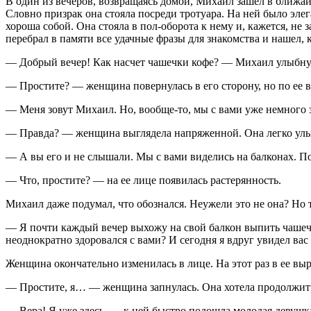
В один из вечеров, возвращаясь домой, Михаил зашел в ближа
Словно призрак она стояла посреди тротуара. На ней было эле
хороша собой. Она стояла в пол-оборота к нему и, кажется, не 
перебрал в памяти все удачные фразы для знакомства и нашел,
— Добрый вечер! Как насчет чашечки кофе? — Михаил улыбнул
— Простите? — женщина повернулась в его сторону, но по ее ви
— Меня зовут Михаил. Но, вообще-то, мы с вами уже немного 
— Правда? — женщина выглядела напряженной. Она легко улыб
— А вы его и не слышали. Мы с вами виделись на балконах. П
— Что, простите? — на ее лице появилась растерянность.
Михаил даже подумал, что обознался. Неужели это не она? Но т
— Я почти каждый вечер выхожу на свой балкон выпить чашечку
неоднократно здоровался с вами? И сегодня я вдруг увидел вас 
Женщина окончательно изменилась в лице. На этот раз в ее в
— Простите, я… — женщина запнулась. Она хотела продолжить,
— Вера! Я уже здесь, — к ней быстро подошла молодая девушка 