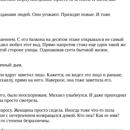
моданами людей. Они уезжают. Приходят новые. И тоже
шением. С его балкона на десятом этаже открывался не самый
хаил любил этот вид. Прямо напротив стоял еще один такой же
 той стороне улицы. Одинаковая суета бытовой жизни.
ач
ный дым.
он вдруг заметил лицо. Кажется, он видел это лицо и раньше,
аилу, прямо на него. Наверное, она тоже заметила его.
 него, было неоспоримым. Михаил улыбнулся. И даже приподнял
а просто смотрела.
пирос
у. Женщина просто сидела. Иногда тоже что-то пила
 он с нетерпением возвращался домой. Кто она? Как ее имя?
-то степени безразличны.