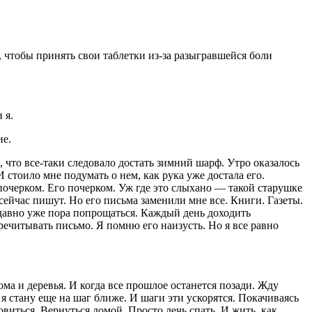
о, чтобы принять свои
таблет
ки из-за разыгравшейся боли
 я.
ие.
, что все-таки следовало достать зимний шарф. Утро оказалось
 стоило мне подумать о нем, как рука уже достала его.
очерком. Его почерком. Уж где это слыхано — такой старушке
 сейчас пишут. Но его письма заменили мне все. Книги. Газеты.
е давно уже пора попрощаться. Каждый день доходить
речитывать письмо. Я помню его наизусть. Но я все равно
ома и деревья. И когда все прошлое останется позади. Жду
И я стану еще на шаг ближе. И шаги эти ускорятся. Покачиваясь
овиться. Вернуться домой. Просто лечь спать. И жить, как