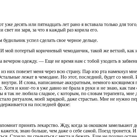
т уже десять или пят
надцат
ь лет рано я вставала только для тог
 свет ни заря, за что я каждый раз корила его.
м будильник успел сделать свое черное дельце.
 И мой потертый коричневый чемоданчик, такой же ветхий, как и
а вечером одежду. — Еще не время нам с тобой уходить в забвен
из них повезет меня через всю страну. Пар изо рта намекнул мне
альные лежат в чемодане. Но этот, последний, будет со мной. И
внутри. И слова, написанные аккуратным, немного косящимся п
 Хотя и книг-то я уже давно не брала в руки и не знаю, как там
ы я так не любила сладкое, с которым, по словам терапевта, мн
стало ритуалом, моей зарядкой, даже страстью. Мне не нужно пе
адерживается на последней фразе:
напомнит принять лекарство. Жду, когда за окошком замелькают д
, кажется, знаю больше, чем даже о себе самой. Поезд тронется. 
ться. Стоило ли срываться с места и бежать. Еще не поздно остан