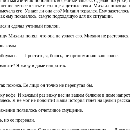
йший магазинчик пополнить кофейные запасы. Сделав покупки, М
гантное
летн
ее платье и солнцезащитные очки. Михаил никогда не 
замечала его. Узнает ли она его? Михаил терзался. Ему захотело
 как ему показалось, самую подходящую для их ситуации.
ся и сделал учтивый поклон.
ду Михаил понял, что она не узнает его. Михаил не растерялся.
знакомы.
нулась. — Простите, я, боюсь, не припоминаю ваш голос.
омните? Я живу в доме напротив.
ак похожа. Ее лицо он точно не перепутал бы.
 кофе. И каждый раз вижу вас на вашем балконе в доме напроти
здесь. Я не мог не подойти! Наша история тянет на целый расска
ыражении появилось отчетливое смущение.
 но ее прервали.
с пакетом в руке. Она вышла из соседнего магазина. — Я все вз