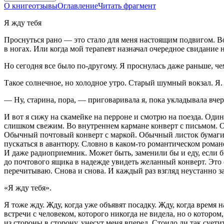
О книге
отзывы
Оглавление
Читать фрагмент
Я жду тебя
Проснуться рано — это стало для меня настоящим подвигом. Во
в ногах. Или когда мой терапевт назначал очередное свидание ни
Но сегодня все было по-другому. Я проснулась даже раньше, че
Такое солнечное, но холодное утро. Старый шумный вокзал. Я.
— Ну, старина, пора, — приговаривала я, пока укладывала вчер
И вот я сижу на скамейке на перроне и смотрю на поезда. Один 
слишком свежим. Во внутреннем кармане конверт с письмом. Ост
Обычный почтовый конверт с маркой. Обычный листок бумаги 
пускаться в авантюру. Словно в каком-то романтическом романе.
И даже радиоприемник. Может быть, заменили бы и еду, если б
до почтового ящика в надежде увидеть желанный конверт. Это 
перечитываю. Снова и снова. И каждый раз взгляд неустанно з
«Я жду тебя».
Я тоже жду. Жду, когда уже объявят посадку. Жду, когда время 
встречи с человеком, которого никогда не видела, но о котором
из стороны в сторону, унесут меня вперед. Стоило ли так суети