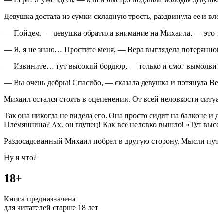
Девушка достала из сумки складную трость, раздвинула ее и вл
— Пойдем, — девушка обратила внимание на Михаила, — это 
— Я, я не знаю… Простите меня, — Вера выглядела потерянной,
— Извините… тут высокий бордюр, — только и смог вымолви
— Вы очень добры! Спасибо, — сказала девушка и потянула Ве
Михаил остался стоять в оцепенении. От всей неловкости ситу
Так она никогда не видела его. Она просто сидит на балконе 
Племянница? Ах, он глупец! Как все неловко вышло! «Тут высо
Раздосадованный Михаил побрел в другую сторону. Мысли пута
Ну и что?
18+
Книга предназначена
для читателей старше 18 лет