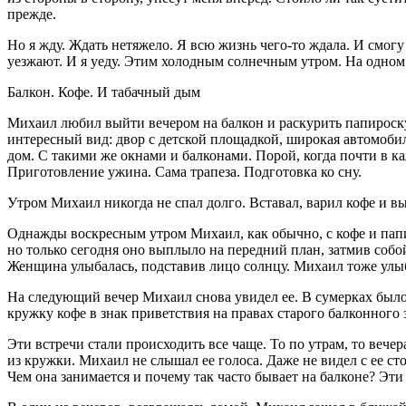
прежде.
Но я жду. Ждать нетяжело. Я всю жизнь чего-то ждала. И смо
уезжают. И я уеду. Этим холодным солнечным утром. На одном 
Балкон. Кофе. И
табач
ный дым
Михаил любил выйти вечером на балкон и рас
курит
ь
папирос
к
интересный вид: двор с детской площадкой, широкая автомобил
дом. С такими же окнами и балконами. Порой, когда почти в к
Приготовление ужина. Сама трапеза. Подготовка ко сну.
Утром Михаил никогда не спал долго. Вставал, варил кофе и в
Однажды воскресным утром Михаил, как обычно, с кофе и
пап
но только сегодня оно выплыло на передний план, затмив собой
Женщина улыбалась, подставив лицо солнцу. Михаил тоже улы
На следующий вечер Михаил снова увидел ее. В сумерках было 
кружку кофе в знак приветствия на правах старого балконного
Эти встречи стали происходить все чаще. То по утрам, то веч
из кружки. Михаил не слышал ее голоса. Даже не видел с ее с
Чем она занимается и почему так часто бывает на балконе? Эт