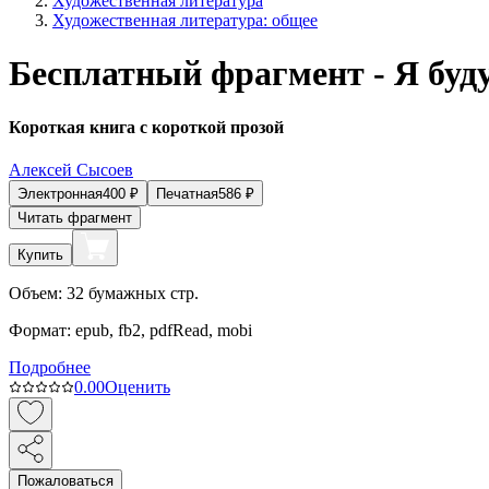
Художественная литература
Художественная литература: общее
Бесплатный фрагмент - Я буд
Короткая книга с короткой прозой
Алексей Сысоев
Электронная
400
₽
Печатная
586
₽
Читать фрагмент
Купить
Объем:
32
бумажных стр.
Формат:
epub, fb2, pdfRead, mobi
Подробнее
0.0
0
Оценить
Пожаловаться