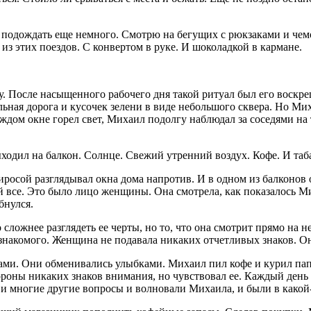
гу подождать еще немного. Смотрю на бегущих с рюкзаками и че
из этих поездов. С конвертом в руке. И шоколадкой в кармане.
у. После насыщенного рабочего дня такой ритуал был его воскре
ьная дорога и кусочек зелени в виде небольшого сквера. Но Ми
аждом окне горел свет, Михаил подолгу наблюдал за соседями на
ыходил на балкон. Солнце. Свежий утренний воздух. Кофе. И
таб
ирос
ой разглядывал окна дома напротив. И в одном из балконов 
 все. Это было лицо женщины. Она смотрела, как показалось Мих
бнулся.
сложнее разглядеть ее черты, но то, что она смотрит прямо на
 знакомого. Женщина не подавала никаких отчетливых знаков. Он
ерами. Они обменивались улыбками. Михаил пил кофе и
курил
па
тороны никаких знаков внимания, но чувствовал ее. Каждый день
и и многие другие вопросы и волновали Михаила, и были в какой