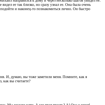
ихаил направился к дому и через несколько шагов увидел ее.
видел ее так близко, но сразу узнал ее. Она была очень
сь подойти и наконец-то познакомиться лично. Он быстро
в. И, думаю, вы тоже заметили меня. Помните, как я
з, как вы считаете?
яла. Мы можем идти. А где твоя трость? А! Она у меня!