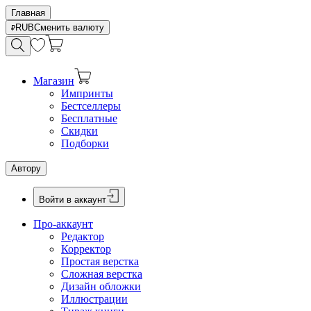
Главная
RUB
Сменить валюту
Магазин
Импринты
Бестселлеры
Бесплатные
Скидки
Подборки
Автору
Войти в аккаунт
Про-аккаунт
Редактор
Корректор
Простая верстка
Сложная верстка
Дизайн обложки
Иллюстрации