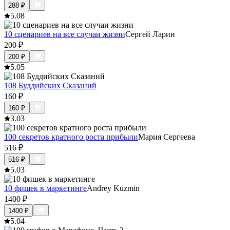
288
₽
5.0
8
10 сценариев на все случаи жизни
Сергей Ларин
200
₽
200
₽
5.0
5
108 Буддийских Сказаний
160
₽
160
₽
3.0
3
100 секретов кратного роста прибыли
Мария Сергеева
516
₽
516
₽
5.0
3
10 фишек в маркетинге
Andrey Kuzmin
1400
₽
1400
₽
5.0
4