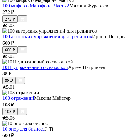
100 мифов о Марафоне. Часть 2
Михаил Журавлев
272
₽
272
₽
5.0
3
100 авторских упражнений для тренингов
Ирина Шевцова
600
₽
600
₽
5.0
2
1011 упражнений со скакалкой
Артем Патрикеев
88
₽
88
₽
5.0
1
108 отражений
Максим Мейстер
108
₽
108
₽
5.0
6
10 опор для бизнеса
J. Ti
600
₽