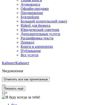
Тираж книги
Аудиокнига
Офлайн-продажи
Продвижение
Буктрейлер
Большой издательский пакет
Rideró для бизнеса
Юридический советник
Дополнительные услуги
Расшифровка текста
Перевод
Книги в аэропортах
Публикация
Все услуги
Кабинет
Кабинет
Уведомления
Отметить все как прочитанные
Показать ещё
12
+