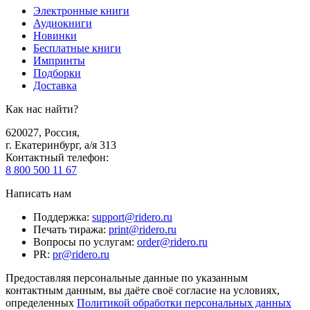
Электронные книги
Аудиокниги
Новинки
Бесплатные книги
Импринты
Подборки
Доставка
Как нас найти?
620027
,
Россия
,
г. Екатеринбург, а/я 313
Контактный телефон
:
8 800 500 11 67
Написать нам
Поддержка
:
support@ridero.ru
Печать тиража
:
print@ridero.ru
Вопросы по услугам
:
order@ridero.ru
PR
:
pr@ridero.ru
Предоставляя персональные данные по указанным
контактным данным, вы даёте своё согласие на условиях,
определенных
Политикой обработки персональных данных