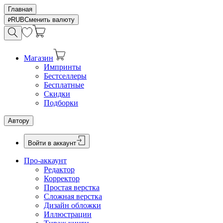
Главная
RUB
Сменить валюту
Магазин
Импринты
Бестселлеры
Бесплатные
Скидки
Подборки
Автору
Войти в аккаунт
Про-аккаунт
Редактор
Корректор
Простая верстка
Сложная верстка
Дизайн обложки
Иллюстрации