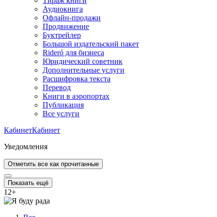
Тираж книги
Аудиокнига
Офлайн-продажи
Продвижение
Буктрейлер
Большой издательский пакет
Rideró для бизнеса
Юридический советник
Дополнительные услуги
Расшифровка текста
Перевод
Книги в аэропортах
Публикация
Все услуги
Кабинет
Кабинет
Уведомления
Отметить все как прочитанные
Показать ещё
12
+