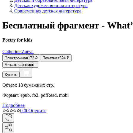
Детская и образовательная литература
Детская художественная литература
Современная детская литература
Бесплатный фрагмент - What’s
Poetry for kids
Catherine Zueva
Электронная
172
₽
Печатная
524
₽
Читать фрагмент
Купить
Объем:
18
бумажных стр.
Формат:
epub, fb2, pdfRead, mobi
Подробнее
0.0
0
Оценить