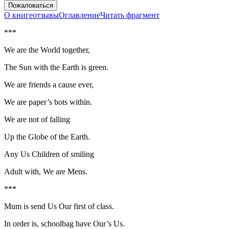
Пожаловаться
О книге
отзывы
Оглавление
Читать фрагмент
***
We are the World together,
The Sun with the Earth is green.
We are friends a cause ever,
We are paper’s bots within.
We are not of falling
Up the Globe of the Earth.
Any Us
Child
ren of smiling
Adult with, We are Mens.
***
Mum is send Us Our first of class.
In
order
is, scho
ol
bag have Our’s Us.