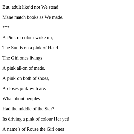
But, adult like’d not We stead,
Mane match books as We made.
***
A Pink of c
ol
our woke up,
The Sun is on a pink of Head.
The Girl ones livings
A pink all-on of made.
A pink-on both of shoes,
A closes pink-with are.
What about peoples
Had the middle of the Star?
Its driving a pink of c
ol
our Her yet!
A name’s of Rouse the Girl ones