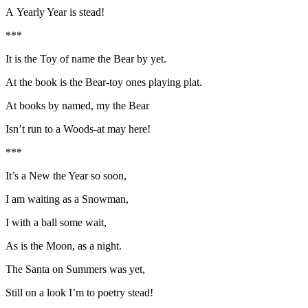
A Yearly Year is stead!
***
It is the Toy of name the Bear by yet.
At the book is the Bear-toy ones playing plat.
At books by named, my the Bear
Isn’t run to a Woods-at may here!
***
It’s a New the Year so soon,
I am waiting as a Snowman,
I with a ball some wait,
As is the Moon, as a night.
The Santa on Summers was yet,
Still on a look I’m to poetry stead!