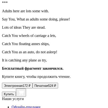
***
Adults here are lots some with.
Say
Yo
u, What as adults some doing, please!
Lots of ideas They are stead.
Catch
Yo
u wheels of carriage a lets,
Catch
Yo
u floating annes ships,
Catch
Yo
u as an auto, do not asleep!
It is catching any plane as try,
Бесплатный фрагмент закончился.
Купите книгу, чтобы продолжить чтение.
Электронная
172
₽
Печатная
524
₽
Купить
Наши услуги
Офлайн-продажи