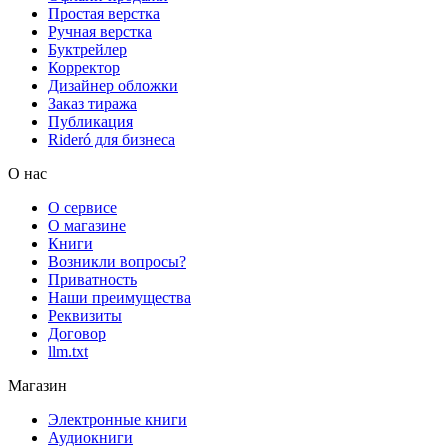
Простая верстка
Ручная верстка
Буктрейлер
Корректор
Дизайнер обложки
Заказ тиража
Публикация
Rideró для бизнеса
О нас
О сервисе
О магазине
Книги
Возникли вопросы?
Приватность
Наши преимущества
Реквизиты
Договор
llm.txt
Магазин
Электронные книги
Аудиокниги