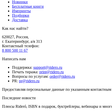
Новинки
Бесплатные книги
Импринты
Подборки
Доставка
Как нас найти?
620027
,
Россия
,
г. Екатеринбург, а/я 313
Контактный телефон
:
8 800 500 11 67
Написать нам
Поддержка
:
support@ridero.ru
Печать тиража
:
print@ridero.ru
Вопросы по услугам
:
order@ridero.ru
PR
:
pr@ridero.ru
Предоставляя персональные данные по указанным контактным д
Последние новости
Плюсы Rideró, ISBN в подарок, буктрейлеры, вебинары и мног