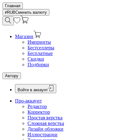
Главная
RUB
Сменить валюту
Магазин
Импринты
Бестселлеры
Бесплатные
Скидки
Подборки
Автору
Войти в аккаунт
Про-аккаунт
Редактор
Корректор
Простая верстка
Сложная верстка
Дизайн обложки
Иллюстрации