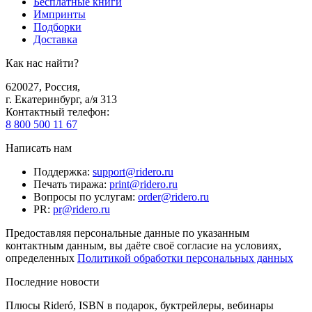
Бесплатные книги
Импринты
Подборки
Доставка
Как нас найти?
620027
,
Россия
,
г. Екатеринбург, а/я 313
Контактный телефон
:
8 800 500 11 67
Написать нам
Поддержка
:
support@ridero.ru
Печать тиража
:
print@ridero.ru
Вопросы по услугам
:
order@ridero.ru
PR
:
pr@ridero.ru
Предоставляя персональные данные по указанным
контактным данным, вы даёте своё согласие на условиях,
определенных
Политикой обработки персональных данных
Последние новости
Плюсы Rideró, ISBN в подарок, буктрейлеры, вебинары