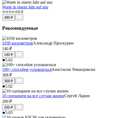
Warte in einem Jahr auf uns
0.0
490
₽
Рекомендуемые
1030 километров
Александр Проскурин
140
₽
140
₽
5.0
2
100+ способов успокоиться
Анастасия Левандовски
368
₽
368
₽
5.0
2
10 сценариев на все случаи жизни
Сергей Ларин
200
₽
200
₽
5.0
5