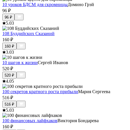
10 уроков БДСМ для скромницы
Домино Грэй
96
₽
96
₽
5.0
3
108 Буддийских Сказаний
160
₽
160
₽
3.0
3
10 шагов к жизни
Сергей Иванов
520
₽
520
₽
4.0
5
100 секретов кратного роста прибыли
Мария Сергеева
516
₽
516
₽
5.0
3
100 финансовых лайфхаков
Виктория Бондарева
160
₽