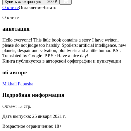
Купить
электронную — 300 ₽
О книге
Оглавление
Читать
О книге
аннотация
Hello everyone! This little book contains a story I have written,
please do not judge too harshly. Spoilers: artificial intelligence, new
planets, despair and salvation, plot twists and a little humor. P.S.:
Translated by Google. P.P.S.: Have a nice day!
Книга публикуется в авторской орфографии и пунктуации
об авторе
Mikhail Papusha
Подробная информация
Объем:
13
стр.
Дата выпуска:
25 января 2021 г.
Возрастное ограничение:
18
+