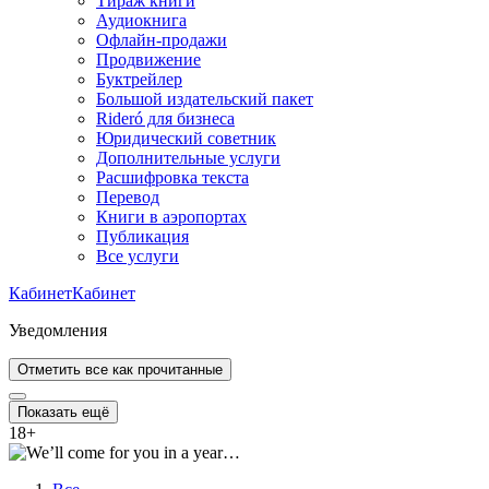
Тираж книги
Аудиокнига
Офлайн-продажи
Продвижение
Буктрейлер
Большой издательский пакет
Rideró для бизнеса
Юридический советник
Дополнительные услуги
Расшифровка текста
Перевод
Книги в аэропортах
Публикация
Все услуги
Кабинет
Кабинет
Уведомления
Отметить все как прочитанные
Показать ещё
18
+