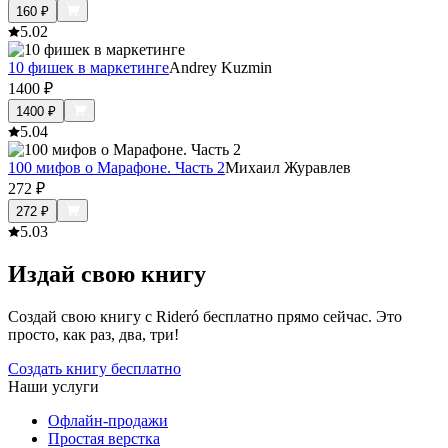
160
₽
5.0
2
10 фишек в маркетинге
Andrey Kuzmin
1400
₽
1400
₽
5.0
4
100 мифов о Марафоне. Часть 2
Михаил Журавлев
272
₽
272
₽
5.0
3
Издай свою книгу
Создай свою книгу с Rideró бесплатно прямо сейчас. Это
просто, как раз, два, три!
Создать книгу бесплатно
Наши услуги
Офлайн-продажи
Простая верстка