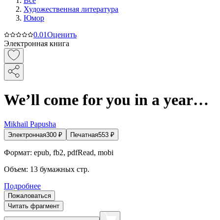
Все
Художественная литература
Юмор
0.0
1
Оценить
Электронная книга
We’ll come for you in a year…
Mikhail Papusha
Электронная
300
₽
Печатная
553
₽
Формат:
epub, fb2, pdfRead, mobi
Объем:
13
бумажных стр.
Подробнее
Пожаловаться
Читать фрагмент