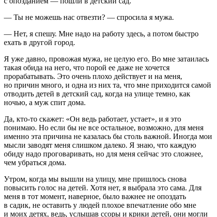
с опозданием — пошли в детский сад.
— Ты не можешь нас отвезти? — спросила я мужа.
— Нет, я спешу. Мне надо на работу здесь, а потом быстро
ехать в другой город.
Я уже давно, провожая мужа, не целую его. Во мне затаилась
такая обида на него, что порой ее даже не хочется
прорабатывать. Это очень плохо действует и на меня,
но причин много, и одна из них та, что мне приходится самой
отводить детей в детский сад, когда на улице темно, как
ночью, а муж спит дома.
Да, кто-то скажет: «Он ведь работает, устает», и я это
понимаю. Но если бы не все остальное, возможно, для меня
именно эта причина не казалась бы столь важной. Иногда мои
мысли заводят меня слишком далеко. Я знаю, что каждую
обиду надо проговаривать, но для меня сейчас это сложнее,
чем убраться дома.
Утром, когда мы вышли на улицу, мне пришлось снова
повысить голос на детей. Хотя нет, я выбрала это сама. Для
меня в тот момент, наверное, было важнее не опоздать
в садик, не оставить у людей плохое впечатление обо мне
и моих детях, ведь, услышав ссоры и крики детей, они могли