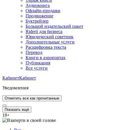
Тираж книги
Аудиокнига
Офлайн-продажи
Продвижение
Буктрейлер
Большой издательский пакет
Rideró для бизнеса
Юридический советник
Дополнительные услуги
Расшифровка текста
Перевод
Книги в аэропортах
Публикация
Все услуги
Кабинет
Кабинет
Уведомления
Отметить все как прочитанные
Показать ещё
18
+