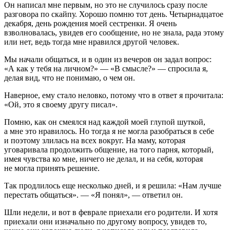
Он написал мне первым, но это не случилось сразу после
разговора по скайпу. Хорошо помню тот день. Четырнадцатое
декабря, день рождения моей сестренки. Я очень
взволновалась, увидев его сообщение, но не знала, рада этому
или нет, ведь тогда мне нравился другой человек.
Мы начали общаться, и в один из вечеров он задал вопрос:
«А как у тебя на личном?» — «В смысле?» — спросила я,
делая вид, что не понимаю, о чем он.
Наверное, ему стало неловко, потому что в ответ я прочитала:
«Ой, это я своему другу писал».
Помню, как он смеялся над каждой моей глупой шуткой,
а мне это нравилось. Но тогда я не могла разобраться в себе
и поэтому злилась на всех вокруг. На маму, которая
уговаривала продолжить общение, на того парня, который,
имея чувства ко мне, ничего не делал, и на себя, которая
не могла принять решение.
Так продлилось еще несколько дней, и я решила: «Нам лучше
перестать общаться». — «Я понял», — ответил он.
Шли недели, и вот в феврале приехали его родители. И хотя
приехали они изначально по другому вопросу, увидев то,