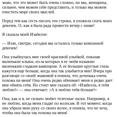
знаю, что это может быть очень сложно, но мы, женщины,
сильнее, чем можем себе представить, и только мы можем
очистить море своих мыслей.
Перед тем как сесть писать эти строки, я уложила спать моих
девочек. О, как я была рада провести вечер с ними!
Я сказала моей Изабелле:
— Иззи, смотри, сегодня мы остались только компанией
девочек!
Она улыбнулась мне своей красивой улыбкой, показав
маленькие клыки, из-за которых я ее любя называю
маленьким сладким вампиром. А ее большие круглые глаза
кажутся еще больше, когда она так улыбается мне! Вчера при
разговоре со своей знакомой я поняла, что доченька очень
похожа на меня! Она очень редко обнимает меня и редко дает
мне обнять себя. Но стоит мне сказать ей: «Изабелла, я тебя
люблю!» — она отвечает: «А я люблю тебя больше!»
Она, как и я, не сильно любит телесные ласки. Например, я
не люблю, когда меня гладят по волосам. В тот момент, когда
она убрала мою руку со своих волос, я поняла, что не хочу,
чтобы она была так похожа на меня!