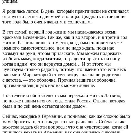
улицам.
Я родилась летом. В день, который практически не отличался
от другого летнего дня моей столицы. Двадцать пятое июня
того года было очень жарким и солнечным.
В тот самый первый год жизни мы наслаждаемся всеми
красками Вселенной. Так же, как и во второй, и в третий год
жизни. Разница лишь в том, что, когда мы становимся уже
немного самостоятельнее, нам не надо ждать, пока нас
возьмут на руки, чтобы приласкать. Мы можем подбежать
и обнять маму, когда захотим, от радости прыгать на папу,
когда видим, что он вернулся домой… И от этого мы
чувствуем столько радости, потому что именно это есть весь
наш мир. Мир, который строят вокруг нас наши родители
с детства, — это оболочка. Прочная защитная оболочка,
призванная защищать нас как можно дольше.
По стечению обстоятельств мы переехали жить в Латвию,
но позже нашим итогом тогда стала Россия. Страна, которая
была и по сей день остается моим домом.
Сейчас, находясь в Германии, я понимаю, как же сложно было
маме бросить то, что так долго выстраивалось. Сейчас я так
захотела задать ей эти вопросы: что она чувствовала, когда ей
пришлось уехать из Армении, как она общалась с людьми