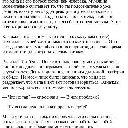
это одна из его потребностей как человека. Мужчина
моментально считывает то, что ты подсознательно уже
решила, какая у него будет реакция, и у него появляется
неосознанная злость. Подсознательно я хотела, чтобы он
отреагировал именно так, как я себе это представляла. А это
и есть привязка к результату.
Как жаль, что госпожа Т. (о ней я расскажу вам позже)
появилась в моей жизни намного позже этого случая. Она
всегда говорила мне: «В жизни все происходит в свое время
и именно тогда, когда ты к этому готова».
Родилась Изабелла. После вторых родов у меня появились
лишние двадцать килограммов, а проблемы с мужем начали
усугубляться. День за днем поздние приходы домой, разборки
и обиды. На моем лице было написано, что меня все
раздражает, что я зла и вот-вот готова взорваться. Однажды
мы поговорили, если это можно так назвать.
— Что не так? — спросила я. — В чем проблема?
— Ты всегда недовольная и орешь на детей.
Мы закончили на этом, но я обдумала его слова и поняла,
насколько он прав. И тут началась моя работа над собой.
После рождения Эдмонда мне тоже пришлось