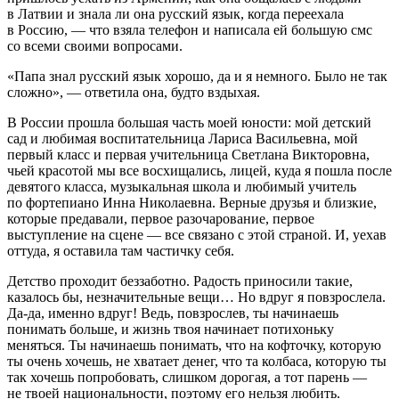
в Латвии и знала ли она русский язык, когда переехала
в Россию, — что взяла телефон и написала ей большую смс
со всеми своими вопросами.
«Папа знал русский язык хорошо, да и я немного. Было не так
сложно», — ответила она, будто вздыхая.
В России прошла большая часть моей юности: мой детский
сад и любимая воспитательница Лариса Васильевна, мой
первый класс и первая учительница Светлана Викторовна,
чьей красотой мы все восхищались, лицей, куда я пошла после
девятого класса, музыкальная школа и любимый учитель
по фортепиано Инна Николаевна. Верные друзья и близкие,
которые предавали, первое разочарование, первое
выступление на сцене — все связано с этой страной. И, уехав
оттуда, я оставила там частичку себя.
Детство проходит беззаботно. Радость приносили такие,
казалось бы, незначительные вещи… Но вдруг я повзрослела.
Да-да, именно вдруг! Ведь, повзрослев, ты начинаешь
понимать больше, и жизнь твоя начинает потихоньку
меняться. Ты начинаешь понимать, что на кофточку, которую
ты очень хочешь, не хватает денег, что та колбаса, которую ты
так хочешь попробовать, слишком дорогая, а тот парень —
не твоей национальности, поэтому его нельзя любить.