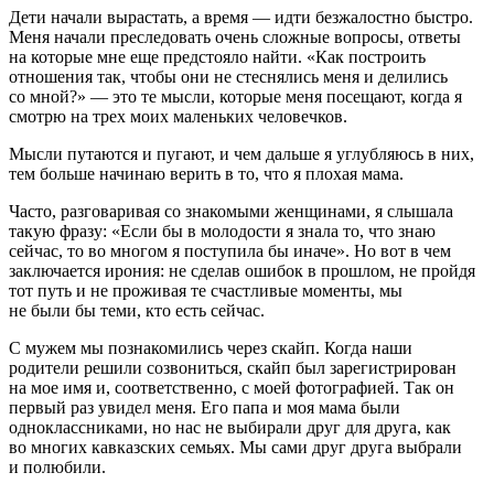
Дети начали вырастать, а время — идти безжалостно быстро.
Меня начали преследовать очень сложные вопросы, ответы
на которые мне еще предстояло найти. «Как построить
отношения так, чтобы они не стеснялись меня и делились
со мной?» — это те мысли, которые меня посещают, когда я
смотрю на трех моих маленьких человечков.
Мысли путаются и пугают, и чем дальше я углубляюсь в них,
тем больше начинаю верить в то, что я плохая мама.
Часто, разговаривая со знакомыми женщинами, я слышала
такую фразу: «Если бы в молодости я знала то, что знаю
сейчас, то во многом я поступила бы иначе». Но вот в чем
заключается ирония: не сделав ошибок в прошлом, не пройдя
тот путь и не проживая те счастливые моменты, мы
не были бы теми, кто есть сейчас.
С мужем мы познакомились через скайп. Когда наши
родители решили созвониться, скайп был зарегистрирован
на мое имя и, соответственно, с моей фотографией. Так он
первый раз увидел меня. Его папа и моя мама были
одноклассниками, но нас не выбирали друг для друга, как
во многих кавказских семьях. Мы сами друг друга выбрали
и полюбили.