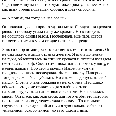
Через две минуты попыток муж тоже крикнул на нее. А так
как язык у меня подвешен хорошо, я сразу спросила:
— А почему ты тогда на нее орешь?
Он положил дочь и просто ударил меня. Я сидела на кровати
рядом и поэтому упала на ту же кровать. Но в тот день
не обошлось одним разом. Последовала еще пара ударов,
и вместе с ними в моем сердце появилась трещина.
Я до сих пор помню, как горел свет в комнате в тот день. Он
не был ярким, а лишь отдавал желтым. Я взяла доченьку
на руки, облокотилась на спинку кровати и пустым взглядом
смотрела на шкаф. Слезы сами покатились по моему лицу, и я
начала плакать. Про себя я молила Изабеллу уснуть
и с удовольствием последовала бы ее примеру. Наверное,
тогда я должна была убежать. Но я даже не допускала этой
мысли. Я была очень обижена на него, очень. Настолько
обижена, что даже сейчас, когда я набираю текст
на клавиатуре, глаза наполняются слезами. Но я осталась
рядом. Осталась, как оказалось, для того чтобы это история
повторилась, а свидетелем стала его мама. То же самое
случилось на следующий день, а я чувствовала себя очень
униженной, оскорбленной, но зато рядом с ним.