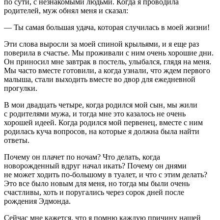
по сути, с незнакомыми людьми. Когда я проводила
родителей, муж обнял меня и сказал:
— Ты самая большая удача, которая случилась в моей жизни!
Эти слова выросли за моей спиной крыльями, и я еще раз
поверила в счастье. Мы проживали с ним очень хорошие дни.
Он приносил мне завтрак в постель, улыбался, глядя на меня.
Мы часто вместе готовили, а когда узнали, что ждем первого
малыша, стали выходить вместе во двор для ежедневной
прогулки.
В мои двадцать четыре, когда родился мой сын, мы жили
с родителями мужа, и тогда мне это казалось не очень
хорошей идеей. Когда родился мой первенец, вместе с ним
родилась куча вопросов, на которые я должна была найти
ответы.
Почему он плачет по ночам? Что делать, когда
новорожденный вдруг начал икать? Почему он днями
не может ходить по-большому в туалет, и что с этим делать?
Это все было новым для меня, но тогда мы были очень
счастливы, хоть и поругались через сорок дней после
рождения Эдмонда.
Сейчас мне кажется, что я помню каждую причину нашей