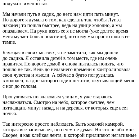
подумать именно так.
Мы начали путь в садик, до него нам идти пять минут.
По дороге я думала о том, как сделать так, чтобы Луиза
наконец-то пошла быстрее, ведь на улице холодно, а мы
опаздываем. На руки взять ее я не могла (уже долгое время
меня мучает боль в пояснице), поэтому мы просто шли в ее
темпе.
Блуждая в своих мыслях, я не заметила, как мы дошли
до садика. Я оставила детей в том месте, где им очень
нравится. По дороге домой я снова пыталась понять, что
пошло не так. Ведь до недавнего времени я контролировала
свои чувства и мысли. А сейчас я будто погрузилась
в колодец, на дне которого один негатив, окутывающий меня
с ног до головы.
Прогуливаясь по знакомым улицам, я уже стараюсь
наслаждаться. Смотрю на небо, которое светлее, чем
пятнадцать минут назад, и на деревья, от которых еще веет
ночью.
Так интересно просто наблюдать. Быть ходячей камерой,
которая все записывает, ни о чем не думая. Но это не обо мне.
Скорее, я как клейкая лента, к которой прилипают негативные