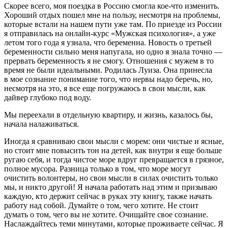
Скорее всего, моя поездка в Россию смогла кое-что изменить.
Хороший отдых пошел мне на пользу, несмотря на проблемы,
которые встали на нашем пути уже там. По приезде из России
я отправилась на онлайн-курс «Мужская психология», а уже
летом того года я узнала, что беременна. Новость о третьей
беременности сильно меня напугала, но одно я знала точно —
прервать беременность я не смогу. Отношения с мужем в то
время не были идеальными. Родилась Луиза. Она принесла
в мое сознание понимание того, что нервы надо беречь, но,
несмотря на это, я все еще погружаюсь в свои мысли, как
дайвер глубоко под воду.
Мы переехали в отдельную квартиру, и жизнь, казалось бы,
начала налаживаться.
Иногда я сравниваю свои мысли с морем: они чистые и ясные,
но стоит мне повысить тон на детей, как внутри я еще больше
ругаю себя, и тогда чистое море вдруг превращается в грязное,
полное мусора. Разница только в том, что море могут
очистить волонтеры, но свои мысли в силах очистить только
мы, и никто другой! Я начала работать над этим и призываю
каждую, кто держит сейчас в руках эту книгу, также начать
работу над собой. Думайте о том, чего хотите. Не стоит
думать о том, чего вы не хотите. Очищайте свое сознание.
Наслаждайтесь теми минутами, которые проживаете сейчас. Я