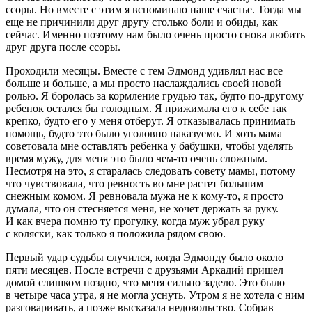
ссоры. Но вместе с этим я вспоминаю наше счастье. Тогда мы
еще не причинили друг другу столько боли и обиды, как
сейчас. Именно поэтому нам было очень просто снова любить
друг друга после ссоры.
Проходили месяцы. Вместе с тем Эдмонд удивлял нас все
больше и больше, а мы просто наслаждались своей новой
ролью. Я боролась за кормление грудью так, будто по-другому
ребенок остался бы голодным. Я прижимала его к себе так
крепко, будто его у меня отберут. Я отказывалась принимать
помощь, будто это было уголовно наказуемо. И хоть мама
советовала мне оставлять ребенка у бабушки, чтобы уделять
время мужу, для меня это было чем-то очень сложным.
Несмотря на это, я старалась следовать совету мамы, потому
что чувствовала, что ревность во мне растет большим
снежным комом. Я ревновала мужа не к кому-то, я просто
думала, что он стесняется меня, не хочет держать за руку.
И как вчера помню ту прогулку, когда муж убрал руку
с коляски, как только я положила рядом свою.
Первый удар судьбы случился, когда Эдмонду было около
пяти месяцев. После встречи с друзьями Аркадий пришел
домой слишком поздно, что меня сильно задело. Это было
в четыре часа утра, я не могла уснуть. Утром я не хотела с ним
разговаривать, а позже высказала недовольство. Собрав