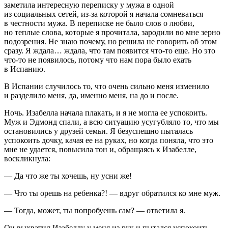
заметила интересную переписку у мужа в одной
из социальных сетей, из-за которой я начала сомневаться
в честности мужа. В переписке не было слов о любви,
но теплые слова, которые я прочитала, зародили во мне зерно
подозрения. Не знаю почему, но решила не говорить об этом
сразу. Я ждала… ждала, что там появится что-то еще. Но это
что-то не появилось, потому что нам пора было ехать
в Испанию.
В Испании случилось то, что очень сильно меня изменило
и разделило меня, да, именно меня, на до и после.
Ночь. Изабелла начала плакать, и я не могла ее успокоить.
Муж и Эдмонд спали, а всю ситуацию усугубляло то, что мы
остановились у друзей семьи. Я безуспешно пыталась
успокоить дочку, качая ее на руках, но когда поняла, что это
мне не удается, повысила тон и, обращаясь к Изабелле,
воскликнула:
— Да что же ты хочешь, ну усни же!
— Что ты орешь на ребенка?! — вдруг обратился ко мне муж.
— Тогда, может, ты попробуешь сам? — ответила я.
Он выхватил Изабеллу у меня из рук и пытался успокоить.