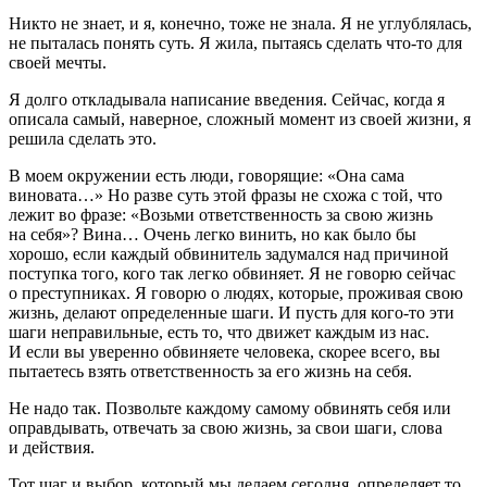
Никто не знает, и я, конечно, тоже не знала. Я не углублялась,
не пыталась понять суть. Я жила, пытаясь сделать что-то для
своей мечты.
Я долго откладывала написание введения. Сейчас, когда я
описала самый, наверное, сложный момент из своей жизни, я
решила сделать это.
В моем окружении есть люди, говорящие: «Она сама
виновата…» Но разве суть этой фразы не схожа с той, что
лежит во фразе: «Возьми ответственность за свою жизнь
на себя»? Вина… Очень легко винить, но как было бы
хорошо, если каждый обвинитель задумался над причиной
поступка того, кого так легко обвиняет. Я не говорю сейчас
о преступниках. Я говорю о людях, которые, проживая свою
жизнь, делают определенные шаги. И пусть для кого-то эти
шаги неправильные, есть то, что движет каждым из нас.
И если вы уверенно обвиняете человека, скорее всего, вы
пытаетесь взять ответственность за его жизнь на себя.
Не надо так. Позвольте каждому самому обвинять себя или
оправдывать, отвечать за свою жизнь, за свои шаги, слова
и действия.
Тот шаг и выбор, который мы делаем сегодня, определяет то,