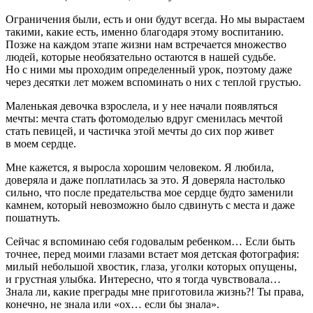
Ограничения были, есть и они будут всегда. Но мы вырастаем
такими, какие есть, именно благодаря этому воспитанию.
Позже на каждом этапе жизни нам встречается множество
людей, которые необязательно остаются в нашей судьбе.
Но с ними мы проходим определенный урок, поэтому даже
через десятки лет можем вспоминать о них с теплой грустью.
Маленькая девочка взрослела, и у нее начали появляться
мечты: мечта стать фотомоделью вдруг сменилась мечтой
стать певицей, и частичка этой мечты до сих пор живет
в моем сердце.
Мне кажется, я выросла хорошим человеком. Я любила,
доверяла и даже поплатилась за это. Я доверяла настолько
сильно, что после предательства мое сердце будто заменили
камнем, который невозможно было сдвинуть с места и даже
пошатнуть.
Сейчас я вспоминаю себя годовалым ребенком… Если быть
точнее, перед моими глазами встает моя детская фотография:
милый небольшой хвостик, глаза, уголки которых опущены,
и грустная улыбка. Интересно, что я тогда чувствовала…
Знала ли, какие преграды мне приготовила жизнь?! Ты права,
конечно, не знала или «ох… если бы знала».