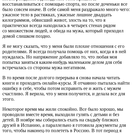
восстанавливаться с помощью спорта, но после доченьки все
было совсем иначе. В себе самой меня раздражало много чего:
ужасное тело в растяжках, ужасные лишние двадцать
килограммов, обвисший живот, злость на то, что я
практически всегда находилась в четырех стенах рядом
со множеством людей, и обида на мужа, который приходил
домой слишком поздно.
Я не могу сказать, что у меня были плохие отношения с его
родителями. Я всегда получала помощь от них, когда я в ней
нуждалась. Но напряжение добавляло то, что любая моя
попытка заняться каким-нибудь маленьким делом для себя
встречалась со стороны мужа негативом.
В то время после долгого перерыва я снова начала читать
книги и проходить онлайн-курсы. Я отчаянно пыталась найти
ошибку в себе, чтобы потом исправить ее и жить с мужем
счастливо. Я верила, что у меня получится, и делала все для
этого.
Некоторое время мы жили спокойно. Все было хорошо, мы
проводили вместе время, выходили гулять с детьми и без
детей. В ноябре мы собирались ехать на свадьбу близких
друзей в Испанию, а параллельно я готовила документы для
того, чтобы наконец-то полететь в Россию. В тот период я