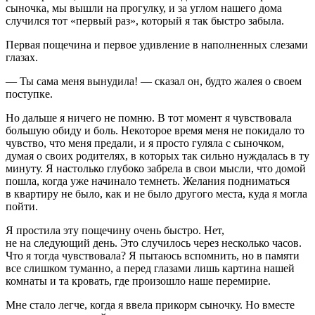
сыночка, мы вышли на прогулку, и за углом нашего дома
случился тот «первый раз», который я так быстро забыла.
Первая пощечина и первое удивление в наполненных слезами
глазах.
— Ты сама меня вынудила! — сказал он, будто жалея о своем
поступке.
Но дальше я ничего не помню. В тот момент я чувствовала
большую обиду и боль. Некоторое время меня не покидало то
чувство, что меня предали, и я просто гуляла с сыночком,
думая о своих родителях, в которых так сильно нуждалась в ту
минуту. Я настолько глубоко забрела в свои мысли, что домой
пошла, когда уже начинало темнеть. Желания подниматься
в квартиру не было, как и не было другого места, куда я могла
пойти.
Я простила эту пощечину очень быстро. Нет,
не на следующий день. Это случилось через несколько часов.
Что я тогда чувствовала? Я пытаюсь вспомнить, но в памяти
все слишком туманно, а перед глазами лишь картина нашей
комнаты и та кровать, где произошло наше перемирие.
Мне стало легче, когда я ввела прикорм сыночку. Но вместе