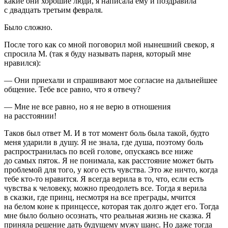
какие они хорошие люди, я написала ему и поздравила
с двадцать третьим февраля.
Было сложно.
После того как со мной поговорил мой нынешний свекор, я
спросила М. (так я буду называть парня, который мне
нравился):
— Они приехали и спрашивают мое согласие на дальнейшее
общение. Тебе все равно, что я отвечу?
— Мне не все равно, но я не верю в отношения
на расстоянии!
Таков был ответ М. И в тот момент боль была такой, будто
меня ударили в душу. Я не знала, где душа, поэтому боль
распространилась по всей голове, опускаясь все ниже
до самых пяток. Я не понимала, как расстояние может быть
проблемой для того, у кого есть чувства. Это же ничто, когда
тебе кто-то нравится. Я всегда верила в то, что, если есть
чувства к человеку, можно преодолеть все. Тогда я верила
в сказки, где принц, несмотря на все преграды, мчится
на белом коне к принцессе, которая так долго ждет его. Тогда
мне было больно осознать, что реальная жизнь не сказка. Я
приняла решение дать будущему мужу шанс. Но даже тогда