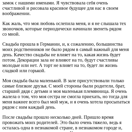
замок с нашими именами. Я чувствовала себя очень
счастливой и рисовала красивое будущее для нас в своем
воображении.
Как жаль, что моя любовь ослепила меня, и я не слышала тех
звоночков, которые периодически начинали звенеть рядом
со мной.
Свадьба прошла в Германии, и, к сожалению, большинства
моих родственников не было рядом в самый важный для меня
день. Качество свадьбы не влияет на то, какая жизнь будет
потом. Декорации зала не влияют на то, будут счастливы
молодые или нет. А торт не влияет на то, будет ли жизнь
сладкой или горькой.
Моя свадьба была маленькой. В зале присутствовали только
самые близкие друзья. С моей стороны были родители, брат,
старший дядя с детьми и моя маленькая племянница. Я очень
жалела о том, что моя сестра не смогла приехать, но тогда для
меня важнее всего был мой муж, и я очень хотела просыпаться
рядом с ним каждый день.
После свадьбы прошло несколько дней. Пришло время
провожать моих родителей. Это было очень тяжело, ведь я
осталась одна в незнакомой стране, в незнакомом городе и,