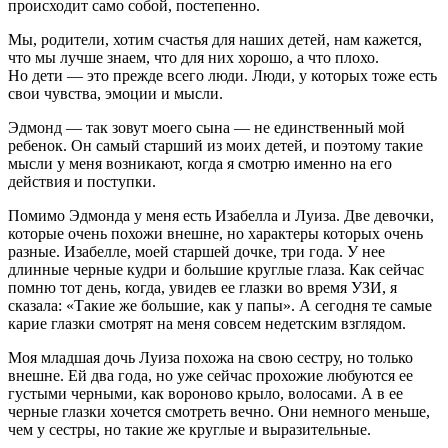
происходит само собой, постепенно.
Мы, родители, хотим счастья для наших детей, нам кажется,
что мы лучше знаем, что для них хорошо, а что плохо.
Но дети — это прежде всего люди. Люди, у которых тоже есть
свои чувства, эмоции и мысли.
Эдмонд — так зовут моего сына — не единственный мой
ребенок. Он самый старший из моих детей, и поэтому такие
мысли у меня возникают, когда я смотрю именно на его
действия и поступки.
Помимо Эдмонда у меня есть Изабелла и Луиза. Две девочки,
которые очень похожи внешне, но характеры которых очень
разные. Изабелле, моей старшей дочке, три года. У нее
длинные черные кудри и большие круглые глаза. Как сейчас
помню тот день, когда, увидев ее глазки во время УЗИ, я
сказала: «Такие же большие, как у папы». А сегодня те самые
карие глазки смотрят на меня совсем недетским взглядом.
Моя младшая дочь Луиза похожа на свою сестру, но только
внешне. Ей два года, но уже сейчас прохожие любуются ее
густыми черными, как вороново крыло, волосами. А в ее
черные глазки хочется смотреть вечно. Они немного меньше,
чем у сестры, но такие же круглые и выразительные.