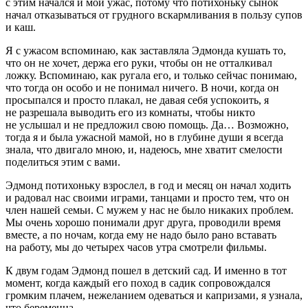
с этим начался и мой ужас, потому что потихоньку сынок
начал отказываться от грудного вскармливания в пользу супов
и каш.
Я с ужасом вспоминаю, как заставляла Эдмонда кушать то,
что он не хочет, держа его руки, чтобы он не отталкивал
ложку. Вспоминаю, как ругала его, и только сейчас понимаю,
что тогда он особо и не понимал ничего. В ночи, когда он
просыпался и просто плакал, не давая себя успокоить, я
не разрешала выводить его из комнаты, чтобы никто
не услышал и не предложил свою помощь. Да… Возможно,
тогда я и была ужасной мамой, но в глубине души я всегда
знала, что двигало мною, и, надеюсь, мне хватит смелости
поделиться этим с вами.
Эдмонд потихоньку взрослел, в год и месяц он начал ходить
и радовал нас своими играми, танцами и просто тем, что он
член нашей семьи. С мужем у нас не было никаких проблем.
Мы очень хорошо понимали друг друга, проводили время
вместе, а по ночам, когда ему не надо было рано вставать
на работу, мы до четырех часов утра смотрели фильмы.
К двум годам Эдмонд пошел в детский сад. И именно в тот
момент, когда каждый его поход в садик сопровождался
громким плачем, нежеланием одеваться и капризами, я узнала,
что беременна.