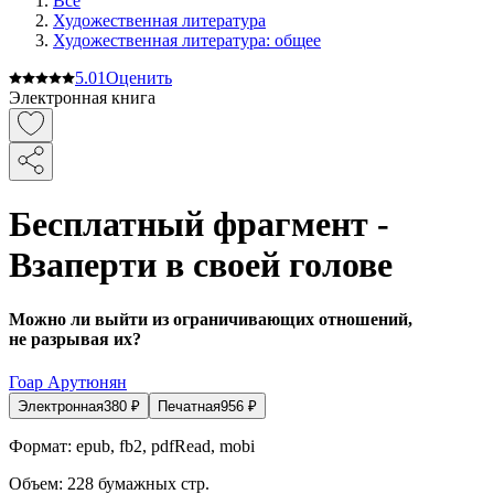
Все
Художественная литература
Художественная литература: общее
5.0
1
Оценить
Электронная книга
Бесплатный фрагмент -
Взаперти в своей голове
Можно ли выйти из ограничивающих отношений,
не разрывая их?
Гоар Арутюнян
Электронная
380
₽
Печатная
956
₽
Формат:
epub, fb2, pdfRead, mobi
Объем:
228
бумажных стр.