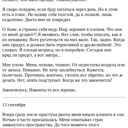
Я скоро похудею, если буду питаться через день. Но в этом
есть и плюс. Не назову себя толстой, да и полной, лишь
отдаленно. Диета мне не повредит.
О боже, я странно себя веду. Ищу хорошее в плохом. Что они
со мной делают?! Я меняюсь. Нет слов, чтобы описать, как я
их ненавижу. Всех ругательств на них мало. Так, ладно. Когда
они придут, я должна быть терпеливой и дружелюбной. Это
сложно. Я плохая актриса, но я попробую. Сегодня они
вряд ли придут, а вот завтра…
Мне плохо. Меня, похоже, тошнит. От недостатка воздуха или
от запаха. Неважно. Не хочу захл
ебнуть
ся. Кажется,
полегчало. Противно, конечно, глотать все обратно, но что ж
делать. Нет, опять подступает. Когда же это закончится?
Закончилось. Наконец-то все хорошо.
13 сентября
Вчера сразу после приступа рвоты меня начало клонить в сон.
Ночью я часто просыпалась. Меня охватывал страх
замкнутого пространства. До того момента этого