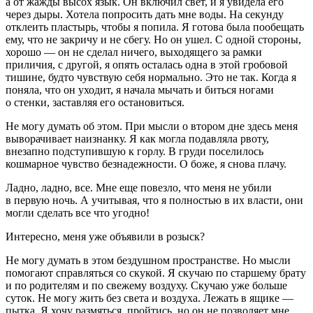
а от жажды высох язык. Он включил свет, и я увидела его
через дыры. Хотела попросить дать мне воды. На секунду
отклеить пластырь, чтобы я попила. Я готова была пообещать
ему, что не закричу и не сбегу. Но он ушел. С одной стороны,
хорошо — он не сделал ничего, выходящего за рамки
приличия, с другой, я опять осталась одна в этой гробовой
тишине, будто чувствую себя нормально. Это не так. Когда я
поняла, что он уходит, я начала мычать и биться ногами
о стенки, заставляя его остановиться.
Не могу думать об этом. При мысли о втором дне здесь меня
выворачивает наизнанку. Я как могла подавляла рвоту,
внезапно подступившую к горлу. В груди поселилось
кошмарное чувство безнадежности. О боже, я снова плачу.
Ладно, ладно, все. Мне еще повезло, что меня не убили
в первую ночь. А учитывая, что я полностью в их власти, они
могли сделать все что угодно!
Интересно, меня уже объявили в розыск?
Не могу думать в этом бездушном пространстве. Но мысли
помогают справляться со скукой. Я скучаю по старшему брату
и по родителям и по свежему воздуху. Скучаю уже больше
суток. Не могу жить без света и воздуха. Лежать в ящике —
пытка. Я хочу размяться, пройтись, но он не позволяет мне