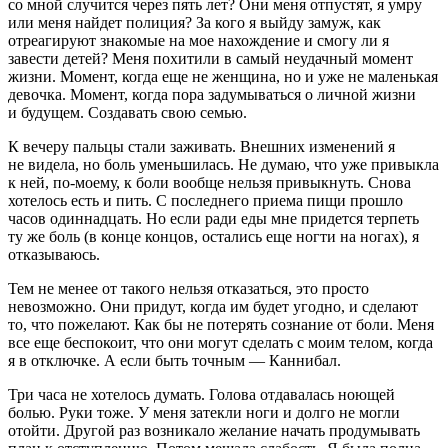
со мной случится через пять лет? Они меня отпустят, я умру
или меня найдет полиция? За кого я выйду замуж, как
отреагируют знакомые на мое нахождение и смогу ли я
завести детей? Меня похитили в самый неудачный момент
жизни. Момент, когда еще не женщина, но и уже не маленькая
девочка. Момент, когда пора задумываться о личной жизни
и будущем. Создавать свою семью.
К вечеру пальцы стали заживать. Внешних изменений я
не видела, но боль уменьшилась. Не думаю, что уже привыкла
к ней, по-моему, к боли вообще нельзя привыкнуть. Снова
хотелось есть и пить. С последнего приема пищи прошло
часов один
надцат
ь. Но если ради еды мне придется терпеть
ту же боль (в конце концов, остались еще ногти на ногах), я
отказываюсь.
Тем не менее от такого нельзя отказаться, это просто
невозможно. Они придут, когда им будет угодно, и сделают
то, что пожелают. Как бы не потерять сознание от боли. Меня
все еще беспокоит, что они могут сделать с моим телом, когда
я в отключке. А если быть точным — Каннибал.
Три часа не хотелось думать. Голова отдавалась ноющей
болью. Руки тоже. У меня затекли ноги и долго не могли
отойти. Другой раз возникало желание начать продумывать