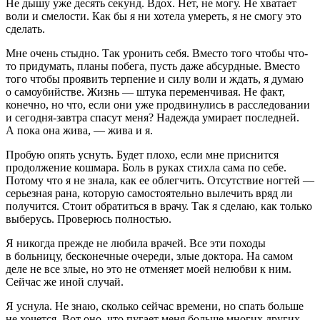
Не дышу уже десять секунд. Вдох. Нет, не могу. Не хватает
воли и смелости. Как бы я ни хотела умереть, я не смогу это
сделать.
Мне очень стыдно. Так уронить себя. Вместо того чтобы что-
то придумать, планы побега, пусть даже абсурдные. Вместо
того чтобы проявить терпение и силу воли и ждать, я думаю
о
самоубий
стве. Жизнь — штука переменчивая. Не факт,
конечно, но что, если они уже продвинулись в расследовании
и сегодня-завтра спасут меня? Надежда умирает последней.
А пока она жива, — жива и я.
Пробую опять уснуть. Будет плохо, если мне приснится
продолжение кошмара. Боль в руках стихла сама по себе.
Потому что я не знала, как ее облегчить. Отсутствие ногтей —
серьезная рана, которую самостоятельно вылечить вряд ли
получится. Стоит обратиться в врачу. Так я сделаю, как только
выберусь. Проверюсь полностью.
Я никогда прежде не любила врачей. Все эти походы
в больницу, бесконечные очереди, злые доктора. На самом
деле не все злые, но это не отменяет моей нелюбви к ним.
Сейчас же иной случай.
Я уснула. Не знаю, сколько сейчас времени, но спать больше
не хочется. Вот оно, что пугает меня больше многих других