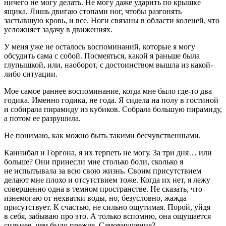
ничего не могу делать. Не могу даже ударить по крышке
ящика. Лишь двигаю стопами ног, чтобы разгонять
застывшую кровь, и все. Ноги связаны в области коленей, что
усложняет задачу в движениях.
У меня уже не осталось воспоминаний, которые я могу
обсудить сама с собой. Посмеяться, какой я раньше была
глупышкой, или, наоборот, с достоинством вышла из какой-
либо ситуации.
Мое самое раннее воспоминание, когда мне было где-то два
годика. Именно годика, не года. Я сидела на полу в гостиной
и собирала пирамиду из кубиков. Собрала большую пирамиду,
а потом ее разрушила.
Не понимаю, как можно быть такими бесчувственными.
Каннибал и Горгона, я их терпеть не могу. За три дня… или
больше? Они принесли мне столько боли, сколько я
не испытывала за всю свою жизнь. Своим присутствием
делают мне плохо и отсутствием тоже. Когда их нет, я лежу
совершенно одна в темном пространстве. Не сказать, что
изнемогаю от нехватки воды, но, безусловно, жажда
присутствует. К счастью, не сильно ощутимая. Порой, уйдя
в себя, забываю про это. А только вспомню, она ощущается
сильнее, чем было прежде. Самовнушение?