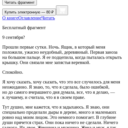
Читать фрагмент
Купить
электронную — 80 ₽
О книге
Оглавление
Читать
Бесплатный фрагмент
9 сентября?
Прошли первые сутки. Ночь. Ящик, в который меня
положили, ужасно неудобный, деревянный. Первая заноза
на большом пальце. Я ее подцепила, когда пыталась открыть
крышку. Они связали мне запястья
веревк
ой.
Спокойно.
Я хочу сказать, хочу сказать, что это все случилось для меня
неожиданно. Я знаю, то, что я сделала, было ошибкой,
но до самого вчерашнего дня думала, все, что я делаю, —
к лучшему, и считала, что я в своем праве.
Тут душно, мне кажется, что я задыхаюсь. Я знаю, они
специально проделали дыры в дереве, много и маленьких
ровно над моим лицом. Это немного помогает. В глубине
души прячется страх. Они пока ничего не сделали. Ничего
гадкого. Их двое. Женщина и мужчина. Жена и муж, я так