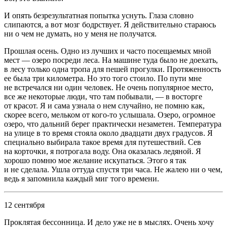
И опять безрезультатная попытка уснуть. Глаза словно
слипаются, а вот мозг бодрствует. Я действительно стараюсь
ни о чем не думать, но у меня не получатся.
Прошлая осень. Одно из лучших и часто посещаемых мной
мест — озеро посреди леса. На машине туда было не доехать,
в лесу только одна тропа для пешей прогулки. Протяженность
ее была три километра. Но это того стоило. По пути мне
не встречался ни один человек. Не очень популярное место,
все же некоторые люди, что там побывали, — в восторге
от красот. Я и сама узнала о нем случайно, не помню как,
скорее всего, мельком от кого-то услышала. Озеро, огромное
озеро, что дальний берег практически незаметен. Температура
на улице в то время стояла около двадцати двух градусов. Я
специально выбирала такое время для путешествий. Сев
на корточки, я потрогала воду. Она оказалась ледяной. Я
хорошо помню мое желание искупаться. Этого я так
и не сделала. Ушла оттуда спустя три часа. Не жалею ни о чем,
ведь я запомнила каждый миг того времени.
12 сентября
Проклятая бессонница. И дело уже не в мыслях. Очень хочу