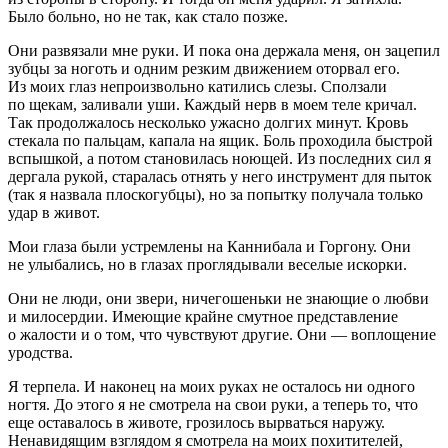
Было больно, но не так, как стало позже.
Они развязали мне руки. И пока она держала меня, он зацепил
зубцы за ноготь и одним резким движением оторвал его.
Из моих глаз непроизвольно катились слезы. Сползали
по щекам, заливали уши. Каждый нерв в моем теле кричал.
Так продолжалось несколько ужасно долгих минут. Кровь
стекала по пальцам, капала на ящик. Боль проходила быстрой
вспышкой, а потом становилась ноющей. Из последних сил я
дергала рукой, старалась отнять у него инструмент для пыток
(так я назвала плоскогубцы), но за попытку получала только
удар в живот.
Мои глаза были устремлены на Каннибала и Горгону. Они
не улыбались, но в глазах проглядывали веселые искорки.
Они не люди, они звери, ничегошеньки не знающие о любви
и милосердии. Имеющие крайне смутное представление
о жалости и о том, что чувствуют другие. Они — воплощение
уродства.
Я терпела. И наконец на моих руках не осталось ни одного
ногтя. До этого я не смотрела на свои руки, а теперь то, что
еще оставалось в животе, грозилось вырваться наружу.
Ненавидящим взглядом я смотрела на моих похитителей,