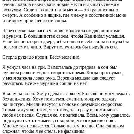
очень любила изведывать новые места и дышать свежим
воздухом. Сидеть взаперти для меня — это равносильно
смерти. А особенно в ящике, где я лежу в собственной моче
и не могу произнести ни слова.
Через несколько часов я вновь молотила по двери ногами
и руками. В большинстве своем, чтобы Каннибал услышал.
Если бы он открыл дверь, я бы нашла в себе силы и пнула бы
ногами ему в лицо. Вдруг получилось бы вырубить его.
Стерла руки до крови. Бессмысленно.
Я уснула часа на три. Вымоталась до предела, а сон был
лучшим решением, как скоротать время. Когда проснулась,
у меня затекла левая рука.
Веревк
а мешала как следует
размяться. Все же мурашки сошли на нет.
Я хочу на волю. Хочу сделать зарядку. Больше не могу лежать
без движения. Хочу помыться, сменить мокрую одежду
на чистую. Мысли несутся в голове с безумной скоростью.
Только я думаю о том, чего хочу, так сразу вспоминается
любимая песня. Слушая ее, я подпевала. Всем, кому удавалось
подслушать этот момент, говорили, что я красиво пою.
Мне же так не кажется. Только не эту песню. Она слишком
сложная, чтобы я ее спела, не фальшивя.