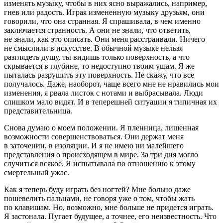
изменять музыку, чтобы в них ясно выражались, например,
гнев или радость. Играя измененную музыку друзьям, они
говорили, что она странная. Я спрашивала, в чем именно
заключается странность. А они не знали, что ответить,
не знали, как это описать. Они меня расстраивали. Ничего
не смыслили в искусстве. В обычной музыке нельзя
разглядеть душу, ты видишь только поверхность, а что
скрывается в глубине, то недоступно твоим ушам. Я же
пыталась разрушить эту поверхность. Не скажу, что все
получалось. Даже, наоборот, чаще всего мне не нравились мои
изменения, я рвала листок с нотами и выбрасывала. Люди
слишком мало видят. И в теперешней ситуации я типичная их
представительница.
Снова думаю о моем положении. Я пленница, лишенная
возможности совершенствоваться. Они держат меня
в заточении, в изоляции. И я не имею ни малейшего
представления о происходящем в мире. За три дня могло
случиться всякое. Я испытывала по отношению к этому
смертельный ужас.
Как я теперь буду играть без ногтей? Мне больно даже
пошевелить пальцами, не говоря уже о том, чтобы жать
по клавишам. Но, возможно, мне больше не придется играть.
Я застонала. Пугает будущее, а точнее, его неизвестность. Что