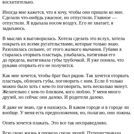
восхитительно.
Иногда мне кажется, что я хочу, чтобы они пришли ко мне.
Сделали что-нибудь ужасное, но отпустили. Главное —
отпустили. Я вдыхала носом воздух. Его не хватает, я
задыхаюсь.
В мыслях я выговорилась. Хотела сделать это вслух, хотела
покрыть их всеми ругательствами, которые только знаю.
Разозлилась сильнее, от этого жалкого мычания. Губами я
старалась оторвать пластырь, улыбалась, натягивая его
до предела, вытягивала губы трубочкой. Я уже поняла, что
руками оторвать его не получится.
Как мне хочется, чтобы брат был рядом. Так хочется оторвать
пластырь, облизать губы, поговорить с ним. Если б только
можно было хоть с кем-то поговорить, хоть несколько минут.
Желательно с кем-то близким, кого люблю. У меня много
друзей, но сейчас они далеко. И родители далеко.
Я даже не знаю, где я нахожусь. В каком городе и в городе ли
вообще. У меня есть предположения, но, полагаю, они ложны.
Опять хочется плакать. Это все так несправедливо.
Всю свою жизнь я провела среди людей. Путешествовала,