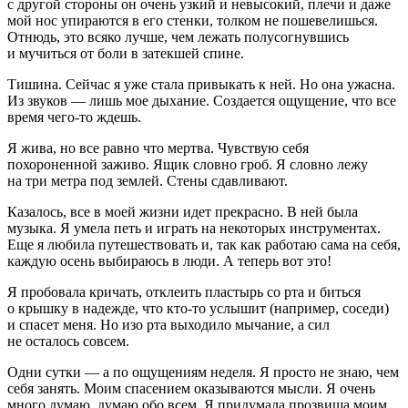
с другой стороны он очень узкий и невысокий, плечи и даже
мой нос упираются в его стенки, толком не пошевелишься.
Отнюдь, это всяко лучше, чем лежать полусогнувшись
и мучиться от боли в затекшей спине.
Тишина. Сейчас я уже стала привыкать к ней. Но она ужасна.
Из звуков — лишь мое дыхание. Создается ощущение, что все
время чего-то ждешь.
Я жива, но все равно что мертва. Чувствую себя
похороненной заживо. Ящик словно гроб. Я словно лежу
на три метра под землей. Стены сдавливают.
Казалось, все в моей жизни идет прекрасно. В ней была
музыка. Я умела петь и играть на некоторых инструментах.
Еще я любила путешествовать и, так как работаю сама на себя,
каждую осень выбираюсь в люди. А теперь вот это!
Я пробовала кричать, отклеить пластырь со рта и биться
о крышку в надежде, что кто-то услышит (например, соседи)
и спасет меня. Но изо рта выходило мычание, а сил
не осталось совсем.
Одни сутки — а по ощущениям неделя. Я просто не знаю, чем
себя занять. Моим спасением оказываются мысли. Я очень
много думаю, думаю обо всем. Я придумала прозвища моим