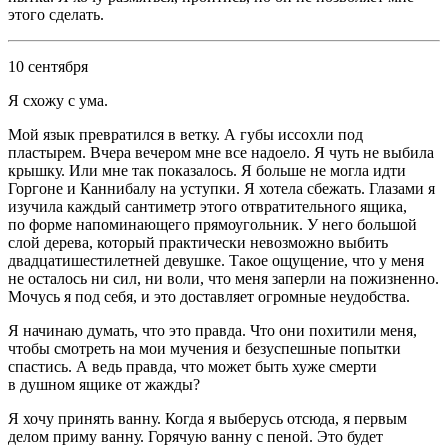
этого сделать.
10 сентября
Я схожу с ума.
Мой язык превратился в ветку. А губы иссохли под
пластырем. Вчера вечером мне все надоело. Я чуть не выбила
крышку. Или мне так показалось. Я больше не могла идти
Горгоне и Каннибалу на уступки. Я хотела сбежать. Глазами я
изучила каждый сантиметр этого отвратительного ящика,
по форме напоминающего прямоугольник. У него большой
слой дерева, который практически невозможно выбить
двадцатишест
илетн
ей девушке. Такое ощущение, что у меня
не осталось ни сил, ни воли, что меня заперли на пожизненно.
Мочусь я под себя, и это доставляет огромные неудобства.
Я начинаю думать, что это правда. Что они похитили меня,
чтобы смотреть на мои мучения и безуспешные попытки
спастись. А ведь правда, что может быть хуже смерти
в душном ящике от жажды?
Я хочу принять ванну. Когда я выберусь отсюда, я первым
делом приму ванну. Горячую ванну с пеной. Это будет