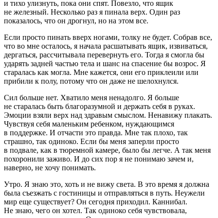
и тихо улизнуть, пока они спят. Повезло, что ящик
не железный. Несколько раз я пинала верх. Один раз
показалось, что он дрогнул, но на этом все.
Если просто пинать вверх ногами, толку не будет. Собрав все,
что во мне осталось, я начала расшатывать ящик, извиваться,
дергаться, рассчитывала перевернуть его. Тогда я смогла бы
ударять задней частью тела и шанс на спасение бы возрос. Я
старалась как могла. Мне кажется, они его приклеили или
прибили к полу, потому что он даже не шелохнулся.
Сил больше нет. Хватило меня ненадолго. Я больше
не старалась быть благоразумной и держать себя в руках.
Эмоции взяли верх над здравым смыслом. Ненавижу плакать.
Чувствуя себя маленьким ребенком, нуждающимся
в поддержке. И отчасти это правда. Мне так плохо, так
страшно, так одиноко. Если бы меня заперли просто
в подвале, как в тюремной камере, было бы легче. А так меня
похоронили заживо. И до сих пор я не понимаю зачем и,
наверно, не хочу понимать.
Утро. Я знаю это, хоть и не вижу света. В это время я должна
была съезжать с гостиницы и отправляться в путь. Неужели
мир еще существует? Он сегодня приходил. Каннибал.
Не знаю, чего он хотел. Так одиноко себя чувствовала,