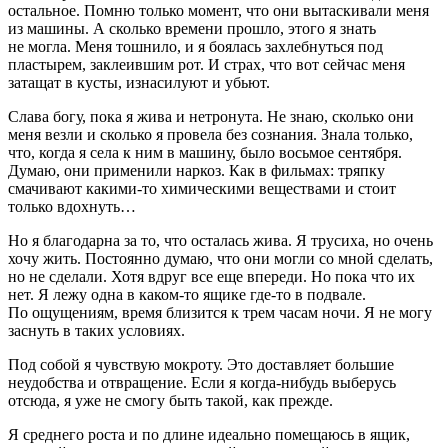
остальное. Помню только момент, что они вытаскивали меня
из машины. А сколько времени прошло, этого я знать
не могла. Меня тошнило, и я боялась захл
ебнуть
ся под
пластырем, заклеившим рот. И страх, что вот сейчас меня
затащат в кусты, из
насил
уют и убьют.
Слава богу, пока я жива и нетронута. Не знаю, сколько они
меня везли и сколько я провела без сознания. Знала только,
что, когда я села к ним в машину, было восьмое сентября.
Думаю, они применили наркоз. Как в фильмах: тряпку
смачивают какими-то химическими веществами и стоит
только вдохнуть…
Но я благодарна за то, что осталась жива. Я трусиха, но очень
хочу жить. Постоянно думаю, что они могли со мной сделать,
но не сделали. Хотя вдруг все еще впереди. Но пока что их
нет. Я лежу одна в каком-то ящике где-то в подвале.
По ощущениям, время близится к трем часам ночи. Я не могу
заснуть в таких условиях.
Под собой я чувствую мокроту. Это доставляет большие
неудобства и отвращение. Если я когда-нибудь выберусь
отсюда, я уже не смогу быть такой, как прежде.
Я среднего роста и по длине идеально помещаюсь в ящик,