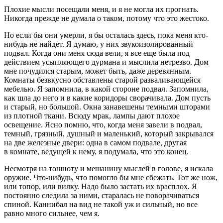
Плохие мысли посещали меня, и я не могла их прогнать.
Никогда прежде не думала о таком, потому что это жестоко.
Но если бы они умерли, я бы осталась здесь, пока меня кто-
нибудь не найдет. Я думаю, у них звукоизолированный
подвал. Когда они меня сюда вели, я все еще была под
действием усыпляющего
дурман
а и мыслила нетрезво. Дом
мне почудился старым, может быть, даже деревянным.
Комнаты безвкусно обставлены старой разваливающейся
мебелью. Я запомнила, в какой стороне подвал. Запомнила,
как шла до него и в какие коридоры сворачивала. Дом пусть
и старый, но большой. Окна занавешены темными шторами
из плотной ткани. Всюду мрак, лампы дают плохое
освещение. Ясно помню, что, когда меня завели в подвал,
темный, грязный, душный и маленький, который закрывался
на две железные двери: одна в самом подвале, другая
в комнате, ведущей к нему, я подумала, что это конец.
Несмотря на тошноту и мешанину мыслей в голове, я искала
оружие. Что-нибудь, что помогло бы мне сбежать. Тот же нож,
или топор, или вилку. Надо было застать их врасплох. Я
постоянно следила за ними, старалась не поворачиваться
спиной. Каннибал на вид не такой уж и сильный, но все
равно много сильнее, чем я.