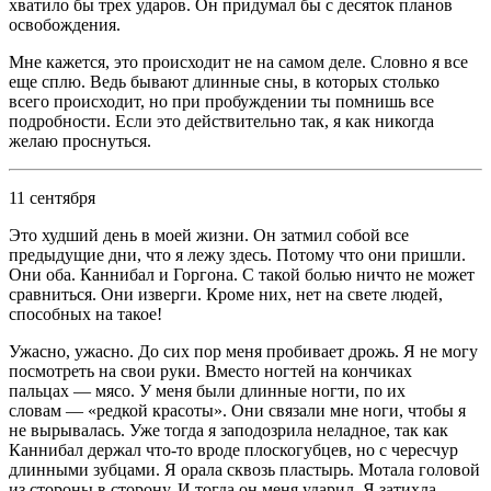
хватило бы трех ударов. Он придумал бы с десяток планов
освобождения.
Мне кажется, это происходит не на самом деле. Словно я все
еще сплю. Ведь бывают длинные сны, в которых столько
всего происходит, но при пробуждении ты помнишь все
подробности. Если это действительно так, я как никогда
желаю проснуться.
11 сентября
Это худший день в моей жизни. Он затмил собой все
предыдущие дни, что я лежу здесь. Потому что они пришли.
Они оба. Каннибал и Горгона. С такой болью ничто не может
сравниться. Они изверги. Кроме них, нет на свете людей,
способных на такое!
Ужасно, ужасно. До сих пор меня пробивает дрожь. Я не могу
посмотреть на свои руки. Вместо ногтей на кончиках
пальцах — мясо. У меня были длинные ногти, по их
словам — «редкой красоты». Они связали мне ноги, чтобы я
не вырывалась. Уже тогда я заподозрила неладное, так как
Каннибал держал что-то вроде плоскогубцев, но с чересчур
длинными зубцами. Я орала сквозь пластырь. Мотала головой
из стороны в сторону. И тогда он меня ударил. Я затихла.