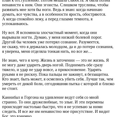
план к отступлению. Потом мешала слабость. Я была полна
ненависти к ним. Они эгоисты. Слишком трусливы, чтобы
развязать мне хотя бы ноги. Ведь я знаю: когда начинаю
думать, все чувства, а в особенности ярость, обостряются.
А когда спокойно лежу, а перед глазами темнота, я
успокаиваюсь.
Ну вот. Я вспомнила злосчастный момент, когда они
вырывали ногти. Думаю, у меня низкий болевой порог.
Другой бы человек уже потерял сознание. Разумеется,
не скажу, что я держалась молодцом, да и до потери сознания,
я уверена, меня отделяла тонкая нить, но все же…
Не знаю, чего я хочу. Жизнь в заточении — это не жизнь. Я
не могу даже ударить дверь ногой. Поднимать обе сразу
тяжело, и удар не удар вовсе, а прикосновение. Ударять
руками я не рискну. Пока пальцы не заживут, я беззащитна.
Кто знает, быть может, я осмелюсь убить себя. Лучше так, чем
умереть от дикой боли, сегодняшняя пытка с которой и близко
не стоит.
Каннибал и Горгона на удивление ведут себя со мной
странно. То они дружелюбные, то злые. И эти перемены
происходят настолько быстро, что я не успеваю за ними
следить. И все же им ненавистно мое присутствие. И видит
Бог, это взаимно.