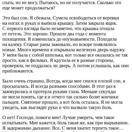
спать, но не могу. Пытаюсь, но не получается. Сколько это
еще может продолжаться?
Это был сон. Я сбежала. Сумела освободиться от
веревк
и
на ногах и руках и выбила крышку. Затем закрыла ящик.
С первого взгляда было незаметно, что крышка отошла
от петель. Это хорошо. Прошло два года с момента
похищения. Я изменилась до неузнаваемости. Походила
на калеку. Старые раны заживали, но вскоре появлялись
новые. Много времени я открывала железную дверь наружу.
У меня была с собой шпилька, вот только все оказалась не так
просто, как в фильмах. Я крутила ее в разные стороны,
проверяла, не поддалась ли дверь. А потом услышала, как они
приближаются.
Было очень страшно. Всегда, когда мне снился плохой сон, я
просыпалась. И всегда разными способами. В этот раз я
зажмурилась и протерла руками глаза. Меньше секунды
не могла понять, где я и отчего так сильно болят кончики
пальцев. Смятение прошло, а вот боль осталась. Я не могла
увидеть, как выглядят руки и что вызвало такую боль.
О нет! Господи, помоги мне! Лучше умереть, чем такое
испытывать. Мне кажется, боль такая же, как при вырывании.
Я задерживаю дыхание. Все. С меня хватит терпеть такое…