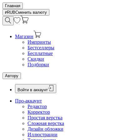
Главная
RUB
Сменить валюту
Магазин
Импринты
Бестселлеры
Бесплатные
Скидки
Подборки
Автору
Войти в аккаунт
Про-аккаунт
Редактор
Корректор
Простая верстка
Сложная верстка
Дизайн обложки
Иллюстрации