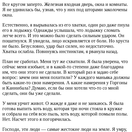
Все кругом заперто. Железная входная дверь, окна и комнаты.
Я не удивилась бы, узнав, что у них под шторами заколочены
окна.
Естественно, я вырывалась из его хватки, один раз даже пнула
его в лодыжку. Однажды услышала, что лодыжку сломать
легче всего. И это можно было сделать сильным ударом. Он
пошатнулся. Я увидела, лицо искривляется от боли. Но хруста
не было. Безусловно, удар был силен, но недостаточно.
Хватка ослабла. Повинуясь инстинктам, я рванула назад.
План не сработал. Меня тут же схватили. Я была уверена, что
сейчас меня изобьют, и в какой-то степени даже благодарна
им, что они этого не сделали. В который раз я задаю себе
вопрос: зачем они меня похитили? У каждого маньяка должны
быть какие-то свои намерения. А какие намерения у Горгоны
и Каннибала? Думаю, если бы они хотели что-то со мной
сделать, они бы уже сделали.
У меня урчит живот. О жажде я даже и не заикаюсь. Я была
готова выпить хоть воду, которая три ночи стояла в кружке
и собрала на себя всю пыль, хоть воду, которой помыли полы.
Нет. Насчет этого я погорячилась.
Господи, эти люди — самые жестокие люди на земле. Я умру,