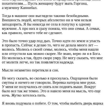
похитителям… Пусть женщину будут звать Горгона,
а мужчину Каннибал.
Тогда в машине они выглядели такими безобидными.
Внешность людей, которых абсолютно ни в чем нельзя
заподозрить. Я бы никогда не села в попутку к одному
мужчине. А про них я сразу поняла, что они семья. А семьи,
как правило, ничего тебе не сделают.
Это было точно удар под дых. Точно идти по земле и упасть
в пропасть. Сейчас я делаю то, чего не делала много лет —
молюсь. Молюсь о своей семье, молюсь, чтобы меня нашли
или отпустили как можно скорее. Не знаю, верю ли я в Бога.
Но молилась я так, будто скоро умру. Не могу сказать, что мне
от молитв легче, но так появляется надежда.
Мысли незаметно перетекли в сон.
Не могу сказать, во сколько я проснулась. Ощущения были
смутны и ничего не говорили.
Веревк
а натерла мне руки.
У меня не получалось ее снять или поднять выше. Вокруг
было все так же темно. Это и навело меня на мысль, что еще
ночь. Жутко хотелось пить.
Я вновь подумала о побеге. О том, чтобы выбить дверь ящика