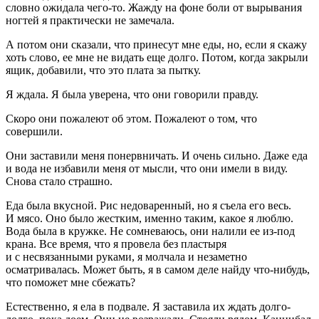
словно ожидала чего-то. Жажду на фоне боли от вырывания
ногтей я практически не замечала.
А потом они сказали, что принесут мне еды, но, если я скажу
хоть слово, ее мне не видать еще долго. Потом, когда закрыли
ящик, добавили, что это плата за пытку.
Я ждала. Я была уверена, что они говорили правду.
Скоро они пожалеют об этом. Пожалеют о том, что
совершили.
Они заставили меня понервничать. И очень сильно. Даже еда
и вода не избавили меня от мысли, что они имели в виду.
Снова стало страшно.
Еда была вкусной. Рис недоваренный, но я съела его весь.
И мясо. Оно было жестким, именно таким, какое я люблю.
Вода была в кружке. Не сомневаюсь, они налили ее из-под
крана. Все время, что я провела без пластыря
и с несвязанными руками, я молчала и незаметно
осматривалась. Может быть, я в самом деле найду что-нибудь,
что поможет мне сбежать?
Естественно, я ела в подвале. Я заставила их ждать долго-