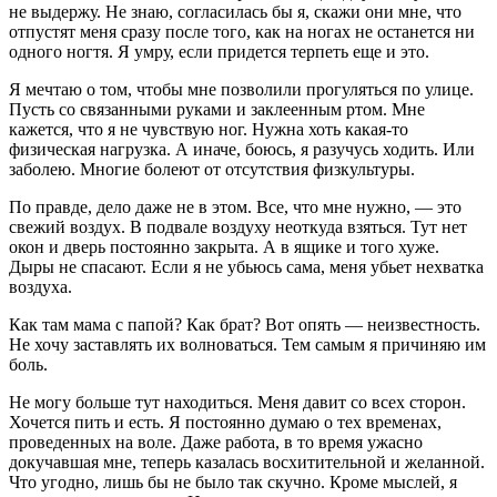
не выдержу. Не знаю, согласилась бы я, скажи они мне, что
отпустят меня сразу после того, как на ногах не останется ни
одного ногтя. Я умру, если придется терпеть еще и это.
Я мечтаю о том, чтобы мне позволили прогуляться по улице.
Пусть со связанными руками и заклеенным ртом. Мне
кажется, что я не чувствую ног. Нужна хоть какая-то
физическая нагрузка. А иначе, боюсь, я разучусь ходить. Или
заболею. Многие болеют от отсутствия физкультуры.
По правде, дело даже не в этом. Все, что мне нужно, — это
свежий воздух. В подвале воздуху неоткуда взяться. Тут нет
окон и дверь постоянно закрыта. А в ящике и того хуже.
Дыры не спасают. Если я не убьюсь сама, меня убьет нехватка
воздуха.
Как там мама с папой? Как брат? Вот опять — неизвестность.
Не хочу заставлять их волноваться. Тем самым я причиняю им
боль.
Не могу больше тут находиться. Меня давит со всех сторон.
Хочется пить и есть. Я постоянно думаю о тех временах,
проведенных на воле. Даже работа, в то время ужасно
докучавшая мне, теперь казалась восхитительной и желанной.
Что угодно, лишь бы не было так скучно. Кроме мыслей, я