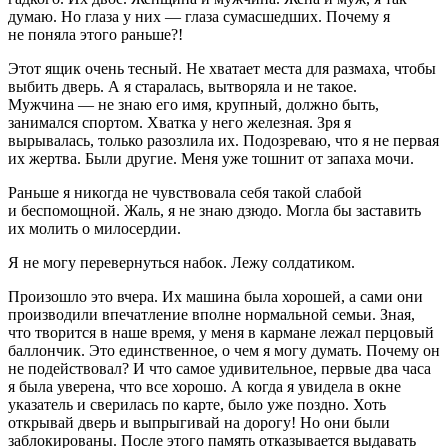
думаю. Но глаза у них — глаза сумасшедших. Почему я
не поняла этого раньше?!
Этот ящик очень тесный. Не хватает места для размаха, чтобы
выбить дверь. А я старалась, вытворяла и не такое.
Мужчина — не знаю его имя, крупный, должно быть,
занимался спортом. Хватка у него железная. Зря я
вырывалась, только разозлила их. Подозреваю, что я не первая
их жертва. Были другие. Меня уже тошнит от запаха мочи.
Раньше я никогда не чувствовала себя такой слабой
и беспомощной. Жаль, я не знаю дзюдо. Могла бы заставить
их молить о милосердии.
Я не могу перевернуться набок. Лежу солдатиком.
Произошло это вчера. Их машина была хорошей, а сами они
производили впечатление вполне нормальной семьи. Зная,
что творится в наше время, у меня в кармане лежал перцовый
баллончик. Это единственное, о чем я могу думать. Почему он
не подействовал? И что самое удивительное, первые два часа
я была уверена, что все хорошо. А когда я увидела в окне
указатель и сверилась по карте, было уже поздно. Хоть
открывай дверь и выпрыгивай на дорогу! Но они были
заблокированы. После этого память отказывается выдавать