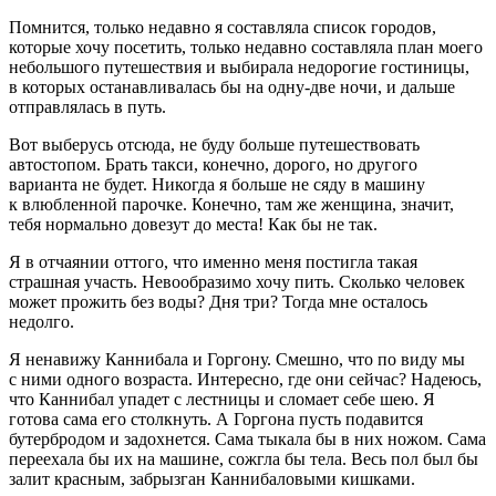
Помнится, только недавно я составляла список городов,
которые хочу посетить, только недавно составляла план моего
небольшого путешествия и выбирала недорогие гостиницы,
в которых останавливалась бы на одну-две ночи, и дальше
отправлялась в путь.
Вот выберусь отсюда, не буду больше путешествовать
автостопом. Брать такси, конечно, дорого, но другого
варианта не будет. Никогда я больше не сяду в машину
к влюбленной парочке. Конечно, там же женщина, значит,
тебя нормально довезут до места! Как бы не так.
Я в отчаянии оттого, что именно меня постигла такая
страшная участь. Невообразимо хочу пить. Сколько человек
может прожить без воды? Дня три? Тогда мне осталось
недолго.
Я ненавижу Каннибала и Горгону. Смешно, что по виду мы
с ними одного возраста. Интересно, где они сейчас? Надеюсь,
что Каннибал упадет с лестницы и сломает себе шею. Я
готова сама его столкнуть. А Горгона пусть подавится
бутербродом и задохнется. Сама тыкала бы в них ножом. Сама
переехала бы их на машине, сожгла бы тела. Весь пол был бы
залит красным, забрызган Каннибаловыми кишками.