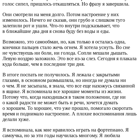
голос сипел, пришлось откашляться. Но фразу я завершила.
Они смотрели на меня долго. Потом настроение у них
изменилось. Ничего не сказав, они грубо и слишком туго
залепили рот и ушли. Что-то внутри подсказывает, что
в ближайшие два дня я снова буду без воды и еды.
Возможно, это самообман, но, как только я осталась одна,
кончики пальцев стало жечь огнем. Я хотела уснуть. Во сне
не чувствуешь ни боли, ни голода. Сопли мешали дышать.
Левую ноздрю заложило. Это все из-за слез. Сегодня я плакала
куда больше, чем в последние три дня.
В итоге поспать не получилось. Я лежала с закрытыми
глазами, в основном размышляла, но иногда не думала ни
о чем. Я не засыпала, я знала, что все еще нахожусь связанной
в ящике. Я вспоминала все хорошие моменты из жизни.
Потому что, когда находишься в таком положении, где ни
о какой радости не может быть и речи, хочется думать
о хорошем. То хорошее, что уже прошло, помогало скоротать
время и поднимало настроение. А плохие воспоминания лишь
делали хуже.
Я вспоминала, как мне нравилось играть на фортепиано. Я
самоучка, но за эти годы научилась многому. Я любила