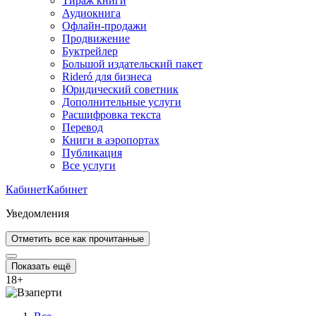
Тираж книги
Аудиокнига
Офлайн-продажи
Продвижение
Буктрейлер
Большой издательский пакет
Rideró для бизнеса
Юридический советник
Дополнительные услуги
Расшифровка текста
Перевод
Книги в аэропортах
Публикация
Все услуги
Кабинет
Кабинет
Уведомления
Отметить все как прочитанные
Показать ещё
18
+