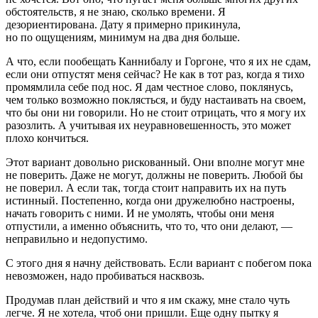
обстоятельств, я не знаю, сколько времени. Я
дезориентирована. Дату я примерно прикинула,
но по ощущениям, минимум на два дня больше.
А что, если пообещать Каннибалу и Горгоне, что я их не сдам,
если они отпустят меня сейчас? Не как в тот раз, когда я тихо
промямлила себе под нос. Я дам честное слово, поклянусь,
чем только возможно поклясться, и буду настаивать на своем,
что бы они ни говорили. Но не стоит отрицать, что я могу их
разозлить. А учитывая их неуравновешенность, это может
плохо кончиться.
Этот вариант довольно рискованный. Они вполне могут мне
не поверить. Даже не могут, должны не поверить. Любой бы
не поверил. А если так, тогда стоит направить их на путь
истинный. Постепенно, когда они дружелюбно настроены,
начать говорить с ними. И не умолять, чтобы они меня
отпустили, а именно объяснить, что то, что они делают, —
неправильно и недопустимо.
С этого дня я начну действовать. Если вариант с побегом пока
невозможен, надо пробиваться насквозь.
Продумав план действий и что я им скажу, мне стало чуть
легче. Я не хотела, чтоб они пришли. Еще одну пытку я