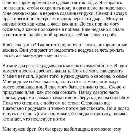
если в скором времени не сделаю глоток воды. Я стараюсь
не плакать, чтобы сохранить воду в организме на подольше.
Мне очень жарко, а
веревк
а сдавливает руки. Свежий воздух
практически не поступает в ящик через эти дыры. Минуты
ощущаются как часы, а часы как дни. До сих пор не могу
осознать, в какое положение я попала. Еще недавно я спала
в гостинице на обычной кровати, а сейчас лежу в гробу.
Я все еще жива? Так вот что чувствуют люди, похороненные
заживо. Они умирают от недостатка воздуха за четыре-пять
часов, а я вынуждена мучиться.
Во мне два раза закрадывалась мысль о
самоубий
стве. В один
момент просто перестать дышать. Но я не могу так сделать.
У меня нет сил. Кроме того, нужно думать о свободе, о семье.
Мои родные сейчас далеко, волнуются за меня, они ждут
моего возвращения. Я еще могу быть с ними снова. Скоро я
придумаю план, как отсюда сбежать. Найду слабую часть
ящика, ударами сломаю замки или выберусь другим способом.
Пока что спешить с побегом не стоит. Следовало все
тщательно продумать и только потом действовать. Но и долго
тянуть не надо. Дня два я, может, без воды и протяну, однако
кто знает, что последует потом.
Мне нужен брат. Он бы сразу выбил ящик, возможно, ему