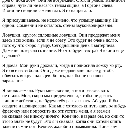
долго, пока доем. Они не возражали. Стояли рядом, Каннибал
справа, чуть ли не касаясь телом ящика, а Горгона слева.
И они не сводили с меня глаз. Это напрягало.
Я прислушивалась, не исключено, что услышу машину. Ни
одной. Сомнений не осталось, стены звукоизолированы.
Ловушки, кругом сплошные ловушки. Они продержат меня
здесь всю жизнь, если я не сбегу. Это будет не очень долго,
потому что скоро я умру. Сегодняшний день я вытерпела.
Даже не потеряла сознание. Но что будет завтра? Что они еще
сделают?
Я доела. Мои руки дрожали, когда я подносила ложку ко рту.
Это все из-за боли. Они даже не дали мне повязку, чтобы
обвязать вокруг пальцев. Боюсь, как бы не началось
заражение.
Я вновь лежала. Руки мне связали, а ноги развязывать
не стали. Мол, скоро мы придем еще и, чтобы не делать
лишние действия, не будем тебя развязывать. Абсурд. Я была
сердита и шокирована. Как мне хотелось кинуть какую-нибудь
фразочку или попросить их отпустить меня, а я взамен
не сказала бы никому ничего. Конечно, наврала бы, но они-то
этого знать не будут. Это я и сказала, когда они хотели опять
залепить мне рот. Вернее, жалобно промямлила. Поначалу