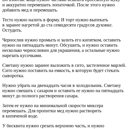
и аккуратно перемешать лопаточкой. После этого нужно
добавить мед и перемешать.
Тесто нужно налить в форму. И торт нужно выпекать
в заранее нагретой до ста семидесяти градусов духовке.
Остудить.
Чернослив нужно промыть и залить его кипятком, оставить
нужно на пят
надцат
ь минут. Обсушить, и нужно оставить
несколько черносливин для украшения, а остальные нужно
нарезать кусочками.
Сметану нужно заранее выложить в сито, застеленное марлей.
Сито нужно поставить на емкость, в которую будет стекать
сыворотка.
Нужно убрать на две
надцат
ь часов в холодильник. Сметану
нужно смешать с сахаром и оставить ее нужно на пят
надцат
ь
минут до полного растворения сахара.
Затем ее нужно на минимальной скорости миксера
перемешать. Для пропитки мед нужно растворить
в кипяченой воде.
У бисквита нужно срезать верхнюю часть, и нужно