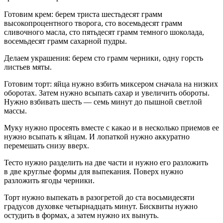
Готовим крем: берем триста шестьдесят грамм
высокопроцентного творога, сто восемьдесят грамм
сливочного масла, сто пятьдесят грамм темного шоколада,
восемьдесят грамм сахарной пудры.
Делаем украшения: берем сто грамм черники, одну горсть
листьев мяты.
Готовим торт: яйца нужно взбить миксером сначала на низких
оборотах. Затем нужно всыпать сахар и увеличить обороты.
Нужно взбивать шесть — семь минут до пышной светлой
массы.
Муку нужно просеять вместе с какао и в несколько приемов ее
нужно всыпать к яйцам. И лопаткой нужно аккуратно
перемешать снизу вверх.
Тесто нужно разделить на две части и нужно его разложить
в две круглые формы для выпекания. Поверх нужно
разложить ягоды черники.
Торт нужно выпекать в разогретой до ста восьмидесяти
градусов духовке четыр
надцат
ь минут. Бисквиты нужно
остудить в формах, а затем нужно их вынуть.