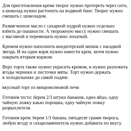
Для приготовления крема творог нужно протереть через сито,
а шоколад нужно растопить на водяной бане. Творог нужно
смешать с шоколадом.
Размягченное масло с сахарной пудрой нужно отдельно
взбить до пышности. А творожную массу нужно смешать
с масляной и перемешать нужно лопаткой.
Кремом нужно наполнить кондитерский мешок с насадкой
звезда. И на один корж нужно нанести крем, затем нужно
накрыть вторым коржом.
Верх торта также нужно украсить кремом, и нужно разложить
ягоды черники и листочки мяты. Торт нужно держать
в холодильнике до самой подаче.
вкусный торт из микроволновой печи
Готовим тесто: берем 2/3 штуки бананов, одно яйцо, одну
чайную ложку какао
порош
ка, одну чайную ложку
разрыхлителя.
Готовим крем: берем 1/3 банана, пятьдесят грамм творога,
любую ягоду и сахарозаменитель нужно добавить по вкусу.