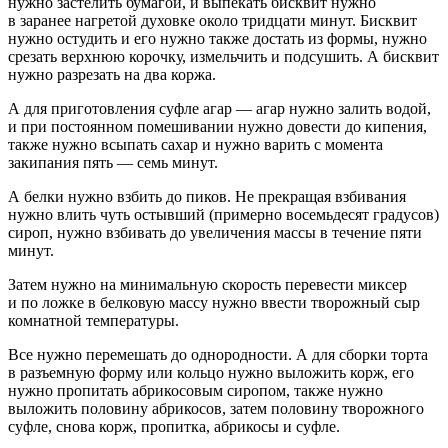
нужно застелить бумагой, и выпекать бисквит нужно
в заранее нагретой духовке около тридцати минут. Бисквит
нужно остудить и его нужно также достать из формы, нужно
срезать верхнюю корочку, измельчить и подсушить. А бисквит
нужно разрезать на два коржа.
А для приготовления суфле агар — агар нужно залить водой,
и при постоянном помешивании нужно довести до кипения,
также нужно всыпать сахар и нужно варить с момента
закипания пять — семь минут.
А белки нужно взбить до пиков. Не прекращая взбивания
нужно влить чуть остывший (примерно восемьдесят градусов)
сироп, нужно взбивать до увеличения массы в течение пяти
минут.
Затем нужно на минимальную скорость перевести миксер
и по ложке в белковую массу нужно ввести творожный сыр
комнатной температуры.
Все нужно перемешать до однородности. А для сборки торта
в разъемную форму или кольцо нужно выложить корж, его
нужно пропитать абрикосовым сиропом, также нужно
выложить половину абрикосов, затем половину творожного
суфле, снова корж, пропитка, абрикосы и суфле.