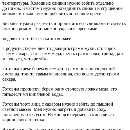
температуры. Холодные сливки нужно взбить отдельно
до пиков, и частями нужно объединить сливки и сгущенное
молоко, и также нужно добавить остывшие орехи.
Бисквит нужно разрезать и пропитать его сливками и смазать
нужно кремом. Торт можно украсить орешками.
медовый торт без раскатки коржей
Продукты: берем двести двадцать грамм муки, сто сорок
грамм сахара, сто грамм меда, шесть грамм соды, три
надцат
ь
мл уксуса, четыре яйца.
Готовим крем: берем восемьсот грамм низкопроцентной
сметаны, триста грамм чернослива, сто восемьдесят грамм
сахара.
Готовим пропитку: берем одну столовую ложку меда, сто
пятьдесят мл кипяченой воды.
Готовим торт: яйца с сахаром нужно взбить до пышной
светлой массы. Мед нужно нагреть и добавить соду,
погашенную уксусом. Нужно все перемешать до светло —
коричневого оттенка.
Во взбитые яйца нужно частями всыпать просеянную муку