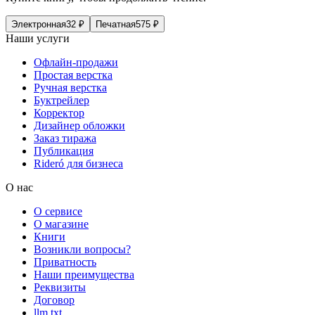
Электронная
32
₽
Печатная
575
₽
Наши услуги
Офлайн-продажи
Простая верстка
Ручная верстка
Буктрейлер
Корректор
Дизайнер обложки
Заказ тиража
Публикация
Rideró для бизнеса
О нас
О сервисе
О магазине
Книги
Возникли вопросы?
Приватность
Наши преимущества
Реквизиты
Договор
llm.txt