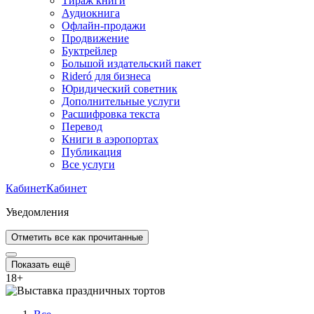
Тираж книги
Аудиокнига
Офлайн-продажи
Продвижение
Буктрейлер
Большой издательский пакет
Rideró для бизнеса
Юридический советник
Дополнительные услуги
Расшифровка текста
Перевод
Книги в аэропортах
Публикация
Все услуги
Кабинет
Кабинет
Уведомления
Отметить все как прочитанные
Показать ещё
18
+