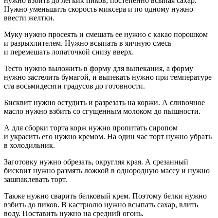
нужно взбить до легких пиков, постепенно всыпая сахар.
Нужно уменьшить скорость миксера и по одному нужно
ввести желтки.
Муку нужно просеять и смешать ее нужно с какао
порош
ком
и разрыхлителем. Нужно всыпать в яичную смесь
и перемешать лопаточкой снизу вверх.
Тесто нужно выложить в форму для выпекания, а форму
нужно застелить бумагой, и выпекать нужно при температуре
ста восьмидесяти градусов до готовности.
Бисквит нужно остудить и разрезать на коржи. А сливочное
масло нужно взбить со сгущенным молоком до пышности.
А для сборки торта корж нужно пропитать сиропом
и украсить его нужно кремом. На один час торт нужно убрать
в холодильник.
Заготовку нужно обрезать, округляя края. А срезанный
бисквит нужно размять ложкой в однородную массу и нужно
зашпаклевать торт.
Также нужно сварить белковый крем. Поэтому белки нужно
взбить до пиков. В кастрюлю нужно всыпать сахар, влить
воду. Поставить нужно на средний огонь.