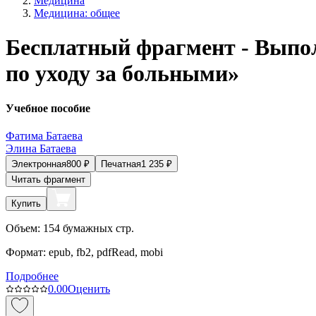
Медицина
Медицина: общее
Бесплатный фрагмент - Выпол
по уходу за больными»
Учебное пособие
Фатима Батаева
Элина Батаева
Электронная
800
₽
Печатная
1 235
₽
Читать фрагмент
Купить
Объем:
154
бумажных стр.
Формат:
epub, fb2, pdfRead, mobi
Подробнее
0.0
0
Оценить