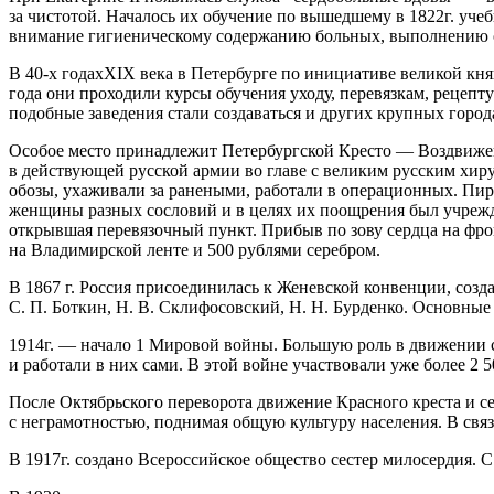
за чистотой. Началось их обучение по вышедшему в 1822г. уче
внимание гигиеническому содержанию больных, выполнению 
В 40-х годахXIX века в Петербурге по инициативе великой к
года они проходили курсы обучения уходу, перевязкам, рецепт
подобные заведения стали создаваться и других крупных город
Особое место принадлежит Петербургской
Кресто — Воздвиже
в действующей русской армии во главе с
великим русским хир
обозы, ухаживали за ранеными, работали в операционных. Пиро
женщины разных сословий и в целях их поощрения был учрежд
открывшая перевязочный пункт. Прибыв по зову сердца на фро
на Владимирской ленте и 500 рублями серебром.
В 1867 г. Россия присоединилась к Женевской конвенции, соз
С. П. Боткин, Н. В. Склифосовский, Н. Н. Бурденко. Основны
1914г. — начало 1 Мировой войны. Большую роль в движении с
и работали в них сами. В этой войне участвовали уже более 2 5
После Октябрьского переворота движение Красного креста и с
с неграмотностью, поднимая общую культуру населения. В свя
В 1917г. создано Всероссийское общество сестер милосердия. 