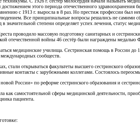
же техникумы.
С 1926 г. сестёр милосердия начали называть мед
м достижением этого периода отечественного здравоохранения
равнению с 1913 г. выросла в 8 раз. Но престиж профессии был 
блюдением. Все принципиальные вопросы решались не самими сёс
д в значительной степени определяет успех лечения, статус мед
еста проводило массовую подготовку санитарных и сестринских
кой отечественной войны 46 сестёр были награждены медалью Ф.
ваться медицинские училища.
Сестринская помощь в России до 1
от международных сообществ.
жах
, стали открываться факультеты высшего сестринского образ
ивные контакты с зарубежными коллегами. Состоялось переосм
 новой России» по реформе сестринского образования и сестрин
ела как самостоятельной сферы медицинской деятельности, прио
щника пациента.
дготовке
: