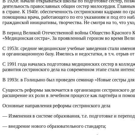
В 1920г. начали открываться
школы по подготовке сестер, поз
деятельность православных общин сестер милосердия. Главны
в стране. К 1940г. обеспеченность сестринскими кадрами по с
помощника врача, работающего по его указаниям и под его на
гражданской инициативы, творчества. Не смотря на то, что ухо
В период
Великой Отечественной войны
Общество Красного Кр
«Медицинская сестра».
За проявленный героизм во время Вели
С 1953г. средние медицинские учебные заведения стали имено
и организационную базу. Имелись и недостатки, в т.ч. отрыв 
С 1991 года началась подготовка
медицинских
сестер в коллед
развития сестринского дела на
современном этапе
стали интенс
В 1993г. в Голицыно был проведен семинар «Новые сестры для
Сущность реформы
заключается в организации сестринского д
расширение их роли в лечебном процессе как партнёра и помо
Основные направления реформы сестринского дела
—
Изменения в системе образования, т.е. подготовке и перепо
— внедрение нового образовательного стандарта;