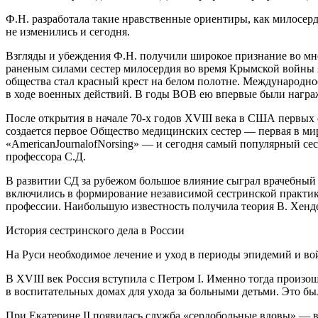
Ф.Н. разработала такие нравственные ориентиры, как милосерд
не изменились и сегодня.
Взгляды и убеждения Ф.Н. получили широкое признание во мно
раненым силами сестер милосердия во время Крымской войны 
общества стал красный крест на белом полотне. Международно
в ходе военных действий. В годы ВОВ ею впервые были награж
После открытия в начале 70-х годов XVIII века в США первых 
создается первое Общество медицинских сестер — первая в ми
«AmericanJournalofNorsing»
— и сегодня самый популярный сест
профессора С.Д.
В развитии СД за рубежом большое влияние сыграл врачебный
включились в формирование независимой сестринской практики
профессии. Наибольшую известность получила теория В. Хенде
История сестринского дела в России
На Руси необходимое лечение и уход
в периоды эпидемий и во
В XVIII век Россия вступила с Петром I. Именно тогда произ
в воспитательных домах для ухода за больными детьми. Это б
При Екатерине II появилась служба «
сердобольные вдовы»
— в 