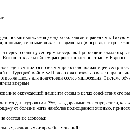
ии.
ей, посвятивших себя уходу за больными и ранеными. Такую мис
ми, нищими, сиротами лежала
на дьяконах
(в переводе с греческо
вал
первую общину сестер милосердия.
При общине была открыта 
а». Его опыт в дальнейшем распространился по странам Европы.
милосердия, считается во всём мире основоположницей сестринск
вий на Турецкой войне
. Ф.Н. доказала насколько важен правильн
а открыла школу для подготовки сестер милосердия.
Система обуч
ингейл впервые:
зованию окружающей пациента среды в целях содействия его в
ми и уход за здоровыми.
Уход за здоровыми она определила, как 
дающему от болезни жить наиболее полноценной жизнью, принос
на состояние здоровья;
альных, отличных от врачебных знаний;