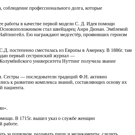
а, соблюдение профессионального долга, которые
е работы в качестве первой модели С. Д. Идея помощи
Основоположником стал швейцарец
Анри Дюнан
. Эмблемой
 Найтингейл.
Ею награждают медсестёр, проявивших героизм
.Д. постепенно сместилась из Европы в Америку. В 1886г. там
здан
первый сестринский журнал —
 Колумбийского университета Нуттинг получила звание
и. Сестры — последователи традиций Ф.Н. активно
ились к развитию комплекса знаний, составляющих основу их
й пациента.
ми».
омощи. В 1715г. вышел указ о службе женщин
й работе.
ть за порядком, раздавать пищу и медикаменты, следить