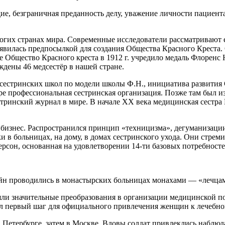
ие, безграничная преданность делу, уважение личности пациент
гих странах мира. Современные исследователи рассматривают е
явилась предпосылкой для создания
Общества Красного Креста.
е Общество Красного креста в 1912 г. учредило медаль Флоренс
дены 46 медсестёр в нашей стране.
сестринских школ по модели школы Ф.Н., инициатива развития С
ре профессиональная сестринская организация. Позже там был и
ринский журнал в мире. В начале XX века медицинская сестра
 бизнес. Распространился принцип «техницизма», дегуманизаци
 в больницах, на дому, в домах сестринского ухода. Они стрем
рсон, основанная на удовлетворении 14-ти базовых потребносте
йн проводились в монастырских больницах
монахами — «
лечца
ошли значительные преобразования в организации медицинской п
ыл первый шаг для официального привлечения женщин к лечебно
Петербурге, затем в Москве. Вдовы солдат привлеклись наблюда