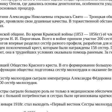
бнику Опеля,
где давались основы деонтологии, особенности ухо
основных процедур.
нягини Александры Николаевны открылась
Свято — Троицкая об
уре, проявляли свои душевные качества. В торжественной обста
ах.
нской общине.
Во время
Крымской войны
(1853 — 1856гг) её ч
ургом Н. И. Пироговым
. Всего в войне приняли участие 200 сес
гов впервые разделил сестёр разного профиля, разработав для 
ен позолоченный крест, которым были награждены 158 сестер. 
нт, она в труднейших условиях оказывала помощь раненым. За г
давшей
Общество Красного креста
. В его формировании большую 
е функции общества: подготовка сестёр милосердия и оказание 
естёр милосердия сыграли императрица Александра Фёдоровна и
00 сестёр милосердия.
естры сыграли большую роль не только в медицинском обеспече
зи с большой потребностью в сестрах были организованы кратко
С января 1918г. стал выходить «Первый вестник Сестры милосерд