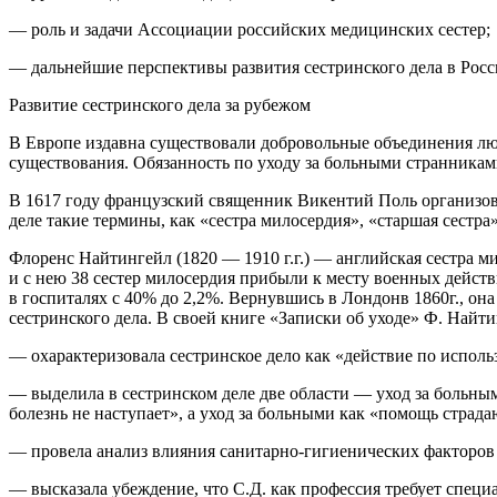
— роль и задачи Ассоциации российских медицинских сестер;
— дальнейшие перспективы развития сестринского дела в Росс
Развитие сестринского дела за рубежом
В Европе издавна существовали добровольные объединения люд
существования. Обязанность по уходу за больными странника
В 1617 году
французский священник
Викентий Пол
ь организо
деле такие термины, как «сестра милосердия», «старшая сестр
Флоренс Найтингейл
(1820 — 1910 г.г.) — английская сестра 
и с нею 38 сестер милосердия прибыли к месту военных дейст
в госпиталях с 40% до 2,2%. Вернувшись в Лондон
в 1860г., он
сестринского дела. В своей книге «Записки об уходе» Ф. Найт
— охарактеризовала сестринское дело как
«действие по исполь
— выделила в сестринском деле две области — уход за больны
болезнь не наступает», а уход за больными как «помощь стра
— провела анализ влияния санитарно-гигиенических факторов 
— высказала убеждение, что С.Д. как профессия требует специ