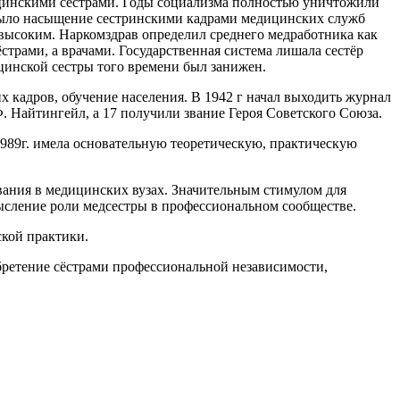
ицинскими сестрами.
Годы социализма полностью уничтожили
 было насыщение сестринскими кадрами медицинских служб
невысоким. Наркомздрав определил среднего медработника как
трами, а врачами. Государственная система лишала сестёр
ицинской сестры того времени был занижен.
 кадров, обучение населения
. В 1942 г начал выходить журнал
 Найтингейл, а 17 получили звание Героя Советского Союза.
989г. имела основательную теоретическую, практическую
ования в медицинских вузах. Значительным стимулом для
ысление роли медсестры в профессиональном сообществе.
ской практики.
бретение сёстрами профессиональной независимости,