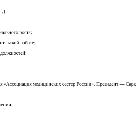
.Д.
ального роста;
тельской работе;
 должностей;
ия
«Ассоциация медицинских сестер России».
Президент — Сарк
нении;