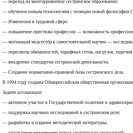
— переход на многоуровневое сестринское образование;
— обучение новым технологиям с позиции новой философии С
—
Изменения в трудовой сфере:
— повышение престижа профессии — возможность профессион
— мотивация медсестёр к самостоятельной научно — исследова
— пересмотр обязанностей, тарифных сеток, нагрузок, перечня
— внедрение стандартов сестринской деятельности.
—
Создание нормативно-правовой базы сестринского дела.
В
1994 году
создана Общероссийская общественная организац
Задачи ассоциации:
— активное участие в Государственной политике в здравоохра
— поддержка научных исследований в сестринском деле;
— разработка и издание методической литературы;
— управление внедрением новых сестринских технологий;