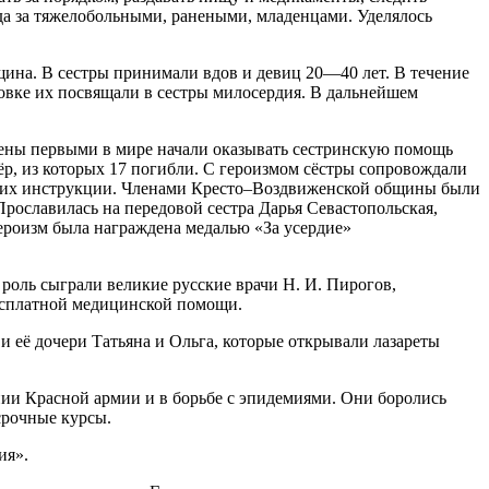
да за тяжелобольными, ранеными, младенцами. Уделялось
щина
.
В сестры принимали вдов и девиц 20—40 лет. В течение
новке их посвящали в сестры милосердия.
В дальнейшем
лены первыми в мире начали оказывать сестринскую помощь
тёр, из которых 17 погибли. С героизмом сёстры сопровождали
них инструкции.
Членами Кресто–Воздвиженской общины были
Прославилась на передовой сестра
Дарья Севастопольская
,
ероизм была награждена медалью «За усердие»
роль сыграли великие русские врачи Н. И. Пирогов,
бесплатной медицинской помощи.
 её дочери Татьяна и Ольга, которые открывали лазареты
нии Красной армии и в борьбе с эпидемиями. Они боролись
срочные курсы.
ия».