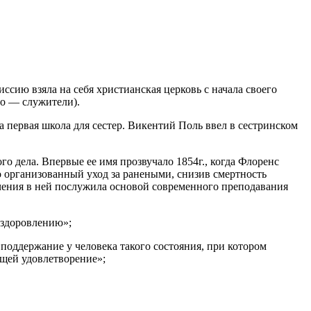
сию взяла на себя христианская церковь с начала своего
го — служители).
первая школа для сестер. Викентий Поль ввел в сестринском
ого дела.
Впервые ее имя прозвучало 1854г., когда Флоренс
о организованный уход за ранеными, снизив смертность
ения в ней послужила основой современного преподавания
ыздоровлению»;
«поддержание у человека такого состояния, при котором
ящей удовлетворение»;