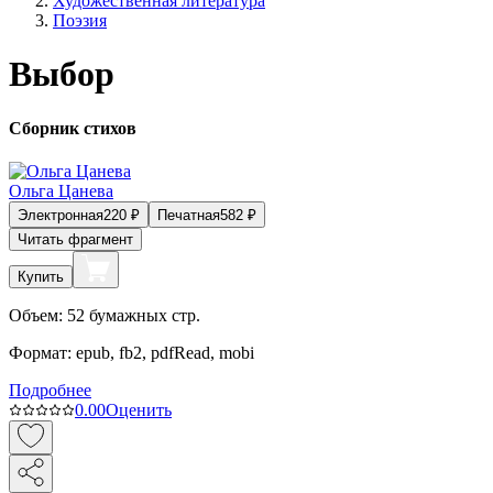
Художественная литература
Поэзия
Выбор
Сборник стихов
Ольга Цанева
Электронная
220
₽
Печатная
582
₽
Читать фрагмент
Купить
Объем:
52
бумажных стр.
Формат:
epub, fb2, pdfRead, mobi
Подробнее
0.0
0
Оценить