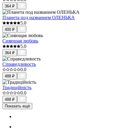
364
₽
Планета под названием ОЛЕНЬКА
5.0
400
₽
Сияющая любовь
5.0
364
₽
Справедливость
0.0
488
₽
Традиційність
0.0
488
₽
Показать ещё