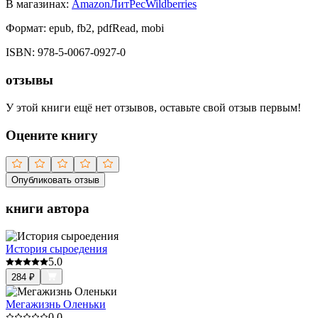
В магазинах:
Amazon
ЛитРес
Wildberries
Формат:
epub, fb2, pdfRead, mobi
ISBN:
978-5-0067-0927-0
отзывы
У этой книги ещё нет отзывов, оставьте свой отзыв первым!
Оцените книгу
Опубликовать отзыв
книги автора
История сыроедения
5.0
284
₽
Мегажизнь Оленьки
0.0