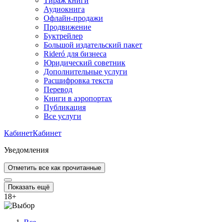
Тираж книги
Аудиокнига
Офлайн-продажи
Продвижение
Буктрейлер
Большой издательский пакет
Rideró для бизнеса
Юридический советник
Дополнительные услуги
Расшифровка текста
Перевод
Книги в аэропортах
Публикация
Все услуги
Кабинет
Кабинет
Уведомления
Отметить все как прочитанные
Показать ещё
18
+