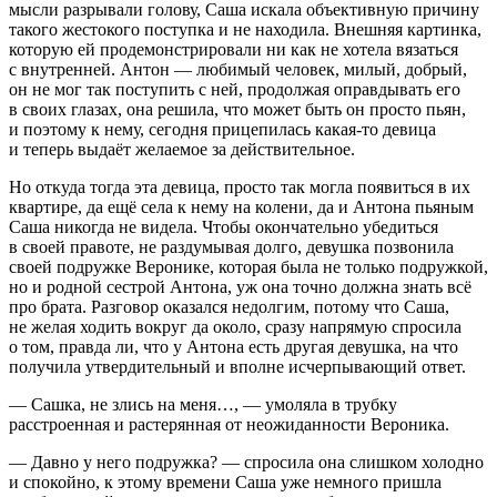
мысли разрывали голову, Саша искала объективную причину
такого жестокого поступка и не находила. Внешняя картинка,
которую ей продемонстрировали ни как не хотела вязаться
с внутренней. Антон — любимый человек, милый, добрый,
он не мог так поступить с ней, продолжая оправдывать его
в своих глазах, она решила, что может быть он просто пьян,
и поэтому к нему, сегодня прицепилась какая-то девица
и теперь выдаёт желаемое за действительное.
Но откуда тогда эта девица, просто так могла появиться в их
квартире, да ещё села к нему на колени, да и Антона пьяным
Саша никогда не видела. Чтобы окончательно убедиться
в своей правоте, не раздумывая долго, девушка позвонила
своей подружке Веронике, которая была не только подружкой,
но и родной сестрой Антона, уж она точно должна знать всё
про брата. Разговор оказался недолгим, потому что Саша,
не желая ходить вокруг да около, сразу напрямую спросила
о том, правда ли, что у Антона есть другая девушка, на что
получила утвердительный и вполне исчерпывающий ответ.
— Сашка, не злись на меня…, — умоляла в трубку
расстроенная и растерянная от неожиданности Вероника.
— Давно у него подружка? — спросила она слишком холодно
и спокойно, к этому времени Саша уже немного пришла