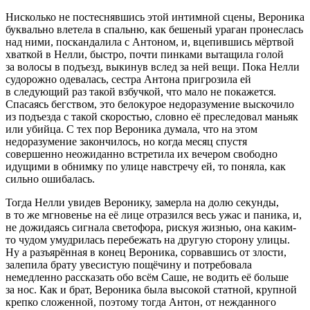
Нисколько не постеснявшись этой интимной сцены, Вероника
буквально влетела в спальню, как бешеный ураган пронеслась
над ними, поскандалила с Антоном, и, вцепившись мёртвой
хваткой в Нелли, быстро, почти пинками вытащила голой
за волосы в подъезд, выкинув вслед за ней вещи. Пока Нелли
судорожно одевалась, сестра Антона пригрозила ей
в следующий раз такой взбучкой, что мало не покажется.
Спасаясь бегством, это белокурое недоразумение выскочило
из подъезда с такой скоростью, словно её преследовал маньяк
или убийца. С тех пор Вероника думала, что на этом
недоразумение закончилось, но когда месяц спустя
совершенно неожиданно встретила их вечером свободно
идущими в обнимку по улице навстречу ей, то поняла, как
сильно ошибалась.
Тогда Нелли увидев Веронику, замерла на долю секунды,
в то же мгновенье на её лице отразился весь ужас и паника, и,
не дожидаясь сигнала светофора, рискуя жизнью, она каким-
то чудом умудрилась перебежать на другую сторону улицы.
Ну а разъярённая в конец Вероника, сорвавшись от злости,
залепила брату увесистую пощёчину и потребовала
немедленно рассказать обо всём Саше, не водить её больше
за нос. Как и брат, Вероника была высокой статной, крупной
крепко сложенной, поэтому тогда Антон, от нежданного