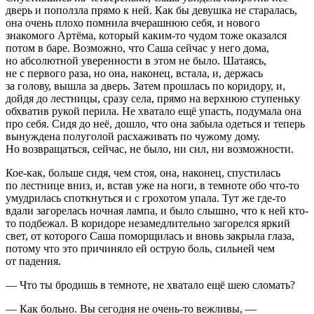
дверь и поползла прямо к ней. Как бы девушка не старалась,
она очень плохо помнила вчерашнюю себя, и нового
знакомого Артёма, который каким-то чудом тоже оказался
потом в баре. Возможно, что Саша сейчас у него дома,
но абсолютной уверенности в этом не было. Шатаясь,
не с первого раза, но она, наконец, встала, и, держась
за голову, вышла за дверь. Затем прошлась по коридору, и,
дойдя до лестницы, сразу села, прямо на верхнюю ступеньку
обхватив рукой перила. Не хватало ещё упасть, подумала она
про себя. Сидя до неё, дошло, что она забыла одеться и теперь
вынуждена полуголой расхаживать по чужому дому.
Но возвращаться, сейчас, не было, ни сил, ни возможности.
Кое-как, больше сидя, чем стоя, она, наконец, спустилась
по лестнице вниз, и, встав уже на ноги, в темноте обо что-то
умудрилась споткнуться и с грохотом упала. Тут же где-то
вдали загорелась ночная лампа, и было слышно, что к ней кто-
то подбежал. В коридоре незамедлительно загорелся яркий
свет, от которого Саша поморщилась и вновь закрыла глаза,
потому что это причиняло ей острую боль, сильней чем
от падения.
— Что ты бродишь в темноте, не хватало ещё шею сломать?
— Как больно. Вы сегодня не очень-то вежливы, —