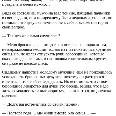
правда, это очень нужно…
Видя её состояние, мужчина взял тонкие, изящные пальчики
в свои ладони, они по-прежнему были ледяными, сжав их, он
понимал, что девушка немного не в себе и всё же повторил
свой вопрос.
— Так что же с вами случилось?
— Меня бросили…, — лицо так и осталось неподвижным,
не выражающим эмоции, только из глаз покатились крупные
слёзы, но, не желая отпускать руки собеседника, которые
оказались для неё самым настоящим спасательным кругом,
она даже не шелохнулась.
Сидящему напротив молодому мужчине, ещё не приходилось
успокаивать брошенных девушек, поэтому он растерялся
и не знал, что с ней теперь делать. Но вспомнив, что самое
безобидное лекарство для души это беседа, решил, что надо
дать возможность ей выговориться, выплакаться, но девушка
молчала.
— Долго вы встречались со своим парнем?
— Полтора года…, мы жили вместе, как семья…. —