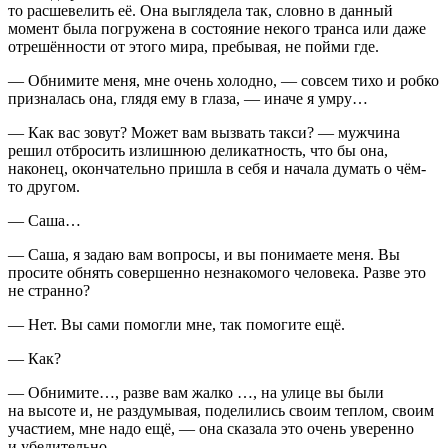
то расшевелить её. Она выглядела так, словно в данный
момент была погружена в состояние некого транса или даже
отрешённости от этого мира, пребывая, не пойми где.
— Обнимите меня, мне очень холодно, — совсем тихо и робко
призналась она, глядя ему в глаза, — иначе я умру…
— Как вас зовут? Может вам вызвать такси? — мужчина
решил отбросить излишнюю деликатность, что бы она,
наконец, окончательно пришла в себя и начала думать о чём-
то другом.
— Саша…
— Саша, я задаю вам вопросы, и вы понимаете меня. Вы
просите обнять совершенно незнакомого человека. Разве это
не странно?
— Нет. Вы сами помогли мне, так помогите ещё.
— Как?
— Обнимите…, разве вам жалко …, на улице вы были
на высоте и, не раздумывая, поделились своим теплом, своим
участием, мне надо ещё, — она сказала это очень уверенно
и убедительно.