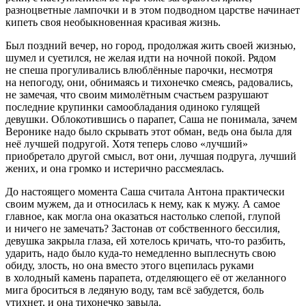
разноцветные лампочки и в этом подводном царстве начинает
кипеть своя необыкновенная красивая жизнь.
Был поздний вечер, но город, продолжая жить своей жизнью,
шумел и суетился, не желая идти на ночной покой. Рядом
не спеша прогуливались влюблённые парочки, несмотря
на непогоду, они, обнимаясь и тихонечко смеясь, радовались,
не замечая, что своим мимолётным счастьем разрушают
последние крупинки самообладания одиноко гулящей
девушки. Облокотившись о парапет, Саша не понимала, зачем
Веронике надо было скрывать этот обман, ведь она была для
неё лучшей подругой. Хотя теперь слово «лучший»
приобретало другой смысл, вот они, лучшая подруга, лучший
жених, и она громко и истерично рассмеялась.
До настоящего момента Саша считала Антона практически
своим мужем, да и относилась к нему, как к мужу. А самое
главное, как могла она оказаться настолько слепой, глупой
и ничего не замечать? Застонав от собственного бессилия,
девушка закрыла глаза, ей хотелось кричать, что-то разбить,
ударить, надо было куда-то немедленно выплеснуть свою
обиду, злость, но она вместо этого вцепилась руками
в холодный камень парапета, отделяющего её от желанного
мига броситься в ледяную воду, там всё забудется, боль
утихнет, и она тихонечко завыла.