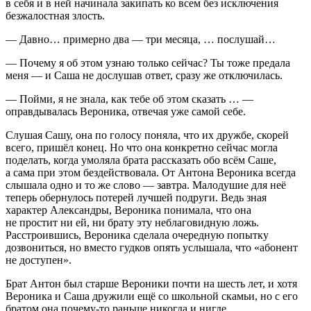
в себя и в ней начинала закипать ко всем без исключения
безжалостная злость.
— Давно… примерно два — три месяца, … послушай…
— Почему я об этом узнаю только сейчас? Ты тоже предала
меня — и Саша не дослушав ответ, сразу же отключилась.
— Пойми, я не знала, как тебе об этом сказать … —
оправдывалась Вероника, отвечая уже самой себе.
Слушая Сашу, она по голосу поняла, что их дружбе, скорей
всего, пришёл конец. Но что она конкретно сейчас могла
поделать, когда умоляла брата рассказать обо всём Саше,
а сама при этом бездействовала. От Антона Вероника всегда
слышала одно и то же слово — завтра. Малодушие для неё
теперь обернулось потерей лучшей подруги. Ведь зная
характер Александры, Вероника понимала, что она
не простит ни ей, ни брату эту неблаговидную ложь.
Расстроившись, Вероника сделала очередную попытку
дозвониться, но вместо гудков опять услышала, что «абонент
не доступен».
Брат Антон был старше Вероники почти на шесть лет, и хотя
Вероника и Саша дружили ещё со школьной скамьи, но с его
братом она почему-то раньше никогда и нигде