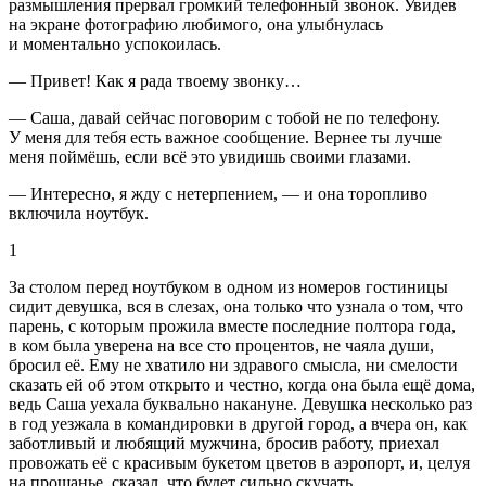
размышления прервал громкий телефонный звонок. Увидев
на экране фотографию любимого, она улыбнулась
и моментально успокоилась.
— Привет! Как я рада твоему звонку…
— Саша, давай сейчас поговорим с тобой не по телефону.
У меня для тебя есть важное сообщение. Вернее ты лучше
меня поймёшь, если всё это увидишь своими глазами.
— Интересно, я жду с нетерпением, — и она торопливо
включила ноутбук.
1
За столом перед ноутбуком в одном из номеров гостиницы
сидит девушка, вся в слезах, она только что узнала о том, что
парень, с которым прожила вместе последние полтора года,
в ком была уверена на все сто процентов, не чаяла души,
бросил её. Ему не хватило ни здравого смысла, ни смелости
сказать ей об этом открыто и честно, когда она была ещё дома,
ведь Саша уехала буквально накануне. Девушка несколько раз
в год уезжала в командировки в другой город, а вчера он, как
заботливый и любящий мужчина, бросив работу, приехал
провожать её с красивым букетом цветов в аэропорт, и, целуя
на прощанье, сказал, что будет сильно скучать.