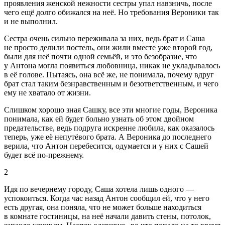
проявления женской нежности сестры упал навзничь, после
чего ещё долго обижался на неё. Но требования Вероники так
и не выполнил.
Сестра очень сильно переживала за них, ведь брат и Саша
не просто делили постель, они жили вместе уже второй год,
были для неё почти одной семьёй, и это безобразие, что
у Антона могла появиться любовница, никак не укладывалось
в её голове. Пытаясь, она всё же, не понимала, почему вдруг
брат стал таким безнравственным и безответственным, и чего
ему не хватало от жизни.
Слишком хорошо зная Сашку, все эти многие годы, Вероника
понимала, как ей будет больно узнать об этом д
войн
ом
предательстве, ведь подруга искренне любила, как оказалось
теперь, уже её непутёвого брата. А Вероника до последнего
верила, что Антон перебесится, одумается и у них с Сашей
будет всё по-прежнему.
2
Идя по вечернему городу, Саша хотела лишь одного —
успокоиться. Когда час назад Антон сообщил ей, что у него
есть другая, она поняла, что не может больше находиться
в комнате гостиницы, на неё начали давить стены, потолок,