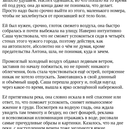
запахло удушьем. Наспех одевшись, во что попало на то время
ей под руку, она до конца даже не понимала, что делает.
Просто надо было срочно выйти из этого, маленького номера,
чтобы не захл
ебнуть
ся от пронзавшей всё тело боли.
Ей был нужен, срочно, глоток свежего воздуха, она быстро
собралась и почти выбежала на улицу. Наверно интуитивно
Саша чувствовала, что не сможет успокоиться сидя в четырёх
стенах этого чужого города, поэтому действуя, как
на автопилоте, абсолютно ни о чём не думая, кроме
предательства Антона, шла, не понимая, куда и зачем.
Промозглый холодный воздух обдавал ледяным ветром,
заставив по началу поёжиться, но не принёс никакого
облегчения, боль стала чувствоваться ещё острей, потрясение
никак не хотело отпускать. Замотавшись в свой длинный
и объёмный шарф, Саша перешла дорогу и, пойдя наугад
через какое-то время, вышла к ярко освещённой набережной.
Её притягивала река, она словно искала в ней спасение или
ответ, то, что поможет успокоить, снимет невыносимое
жжение в груди. Посмотрев на водную гладь, она ждала
увидеть там темноту и бездну, но свет фонарей, реклама
и всевозможная иллюминация отражаясь в воде, рисовали
самые причудливые образы и картинки. Казалось, что на дне
реки, с наступлением вечера тоже загораются яркие,