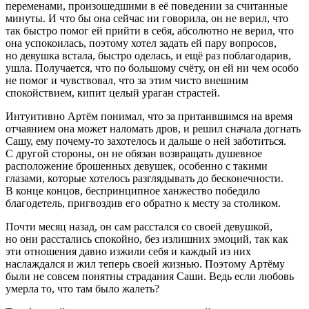
переменами, произошедшими в её поведении за считанные
минуты. И что бы она сейчас ни говорила, он не верил, что
так быстро помог ей прийти в себя, абсолютно не верил, что
она успокоилась, поэтому хотел задать ей пару вопросов,
но девушка встала, быстро оделась, и ещё раз поблагодарив,
ушла. Получается, что по большому счёту, он ей ни чем особо
не помог и чувствовал, что за этим чисто внешним
спокойствием, кипит целый ураган страстей.
Интуитивно Артём понимал, что за притаившимся на время
отчаянием она может наломать дров, и решил сначала догнать
Сашу, ему почему-то захотелось и дальше о ней заботиться.
С другой стороны, он не обязан возвращать душевное
расположение брошенных девушек, особенно с такими
глазами, которые хотелось разглядывать до бесконечности.
В конце концов, беспринципное ханжество победило
благодетель, пригвоздив его обратно к месту за столиком.
Почти месяц назад, он сам расстался со своей девушкой,
но они расстались спокойно, без излишних эмоций, так как
эти отношения давно изжили себя и каждый из них
наслаждался и жил теперь своей жизнью. Поэтому Артёму
были не совсем понятны страдания Саши. Ведь если любовь
умерла то, что там было жалеть?