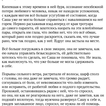
Кипевшая к этому времени в ней буря, осознание неизбежной
потери любимого человека, никак не находили успокоения,
с каждым мигом всё больше усугубляя её состояние, когда
Саша уже не могла больше справиться с навалившимся на неё
горем. Нервно расхаживая взад-вперед от края тротуара
до самого парапета, ей захотелось наорать на эти влюблённые
пары, открыть им глаза, что любви нет, что это всё обман,
который рано или поздно раскроется, сказать им, что лучше
рано, чем так поздно, как у неё. Вдруг она застыла на месте.
Всё больше погружаясь в свои эмоции, она не замечала, как
ею начала управлять безысходность, ей действительно
хотелось что-то сделать, но Саша не понимала, что. Не знала,
как выплеснуть то, что уже больше не могла сдерживать
в себе.
Порывы сильного ветра, растрепали её волосы, шарф сполз
с головы, но она даже не замечала, что громко рыдает,
согнувшись от боли, от невозможности что-либо изменить
или исправить, от разбитой любви и подлого предательства.
Прохожий, остановившись рядом с ней, что-то спросил,
но она, ни как не реагировала на него, даже не заметив, как он
подошёл вплотную, тогда мужчина развернул Сашу к себе и,
увидев заплаканное лицо, спросил, не нужна ли ей помощь.