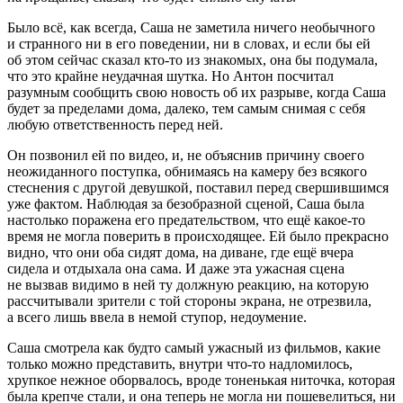
Было всё, как всегда, Саша не заметила ничего необычного
и странного ни в его поведении, ни в словах, и если бы ей
об этом сейчас сказал кто-то из знакомых, она бы подумала,
что это крайне неудачная шутка. Но Антон посчитал
разумным сообщить свою новость об их разрыве, когда Саша
будет за пределами дома, далеко, тем самым снимая с себя
любую ответственность перед ней.
Он позвонил ей по видео, и, не объяснив причину своего
неожиданного поступка, обнимаясь на камеру без всякого
стеснения с другой девушкой, поставил перед свершившимся
уже фактом. Наблюдая за безобразной сценой, Саша была
настолько поражена его предательством, что ещё какое-то
время не могла поверить в происходящее. Ей было прекрасно
видно, что они оба сидят дома, на диване, где ещё вчера
сидела и отдыхала она сама. И даже эта ужасная сцена
не вызвав видимо в ней ту должную реакцию, на которую
рассчитывали зрители с той стороны экрана, не отрезвила,
а всего лишь ввела в немой ступор, недоумение.
Саша смотрела как будто самый ужасный из фильмов, какие
только можно представить, внутри что-то надломилось,
хрупкое нежное оборвалось, вроде тоненькая ниточка, которая
была крепче стали, и она теперь не могла ни пошевелиться, ни