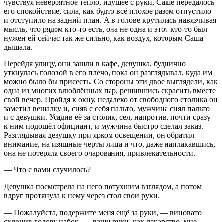
чувствуя невероятное тепло, идущее с руки, Саше передалось
его спокойствие, сила, как будто всё плохое разом отпустило
и отступило на задний план. А в голове крутилась навязчивая
мысль, что рядом кто-то есть, она не одна и этот кто-то был
нужен ей сейчас так же сильно, как воздух, которым Саша
дышала.
Перейдя улицу, они зашли в кафе, девушка, буднично
уткнулась головой в его плечо, пока он разглядывал, куда им
можно было бы присесть. Со стороны эти двое выглядели, как
одна из многих влюблённых пар, решившись скрасить вместе
свой вечер. Пройдя к окну, недалеко от свободного столика он
заметил вешалку и, сняв с себя пальто, мужчина снял пальто
и с девушки. Усадив её за столик, сел, напротив, почти сразу
к ним подошёл официант, и мужчина быстро сделал заказ.
Разглядывая девушку при ярком освещении, он обратил
внимание, на изящные черты лица и что, даже наплакавшись,
она не потеряла своего очарования, привлекательности.
— Что с вами случилось?
Девушка посмотрела на него потухшим взглядом, а потом
вдруг протянула к нему через стол свои руки.
— Пожалуйста, подержите меня ещё за руки, —
вино
вато
склонив голову набок, — ваши руки, как лекарство, мне,