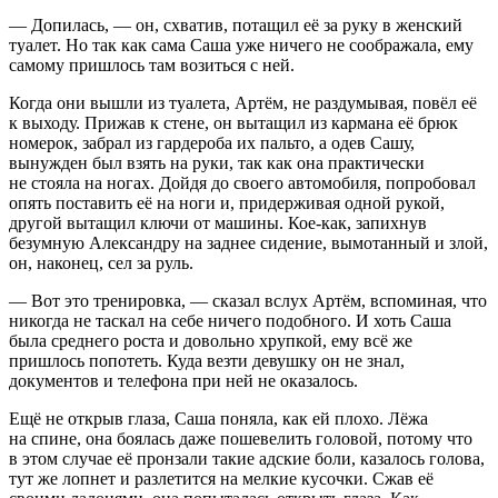
— Допилась, — он, схватив, потащил её за руку в женский
туалет. Но так как сама Саша уже ничего не соображала, ему
самому пришлось там возиться с ней.
Когда они вышли из туалета, Артём, не раздумывая, повёл её
к выходу. Прижав к стене, он вытащил из кармана её брюк
номерок, забрал из гардероба их пальто, а одев Сашу,
вынужден был взять на руки, так как она практически
не стояла на ногах. Дойдя до своего автомобиля, попробовал
опять поставить её на ноги и, придерживая одной рукой,
другой вытащил ключи от машины. Кое-как, запихнув
безумную Александру на заднее сидение, вымотанный и злой,
он, наконец, сел за руль.
— Вот это тренировка, — сказал вслух Артём, вспоминая, что
никогда не таскал на себе ничего подобного. И хоть Саша
была среднего роста и довольно хрупкой, ему всё же
пришлось попотеть. Куда везти девушку он не знал,
документов и телефона при ней не оказалось.
Ещё не открыв глаза, Саша поняла, как ей плохо. Лёжа
на спине, она боялась даже пошевелить головой, потому что
в этом случае её пронзали такие адские боли, казалось голова,
тут же лопнет и разлетится на мелкие кусочки. Сжав её