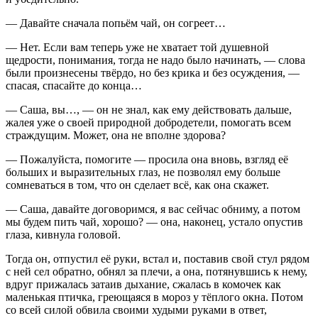
— Давайте сначала попьём чай, он согреет…
— Нет. Если вам теперь уже не хватает той душевной
щедрости, понимания, тогда не надо было начинать, — слова
были произнесены твёрдо, но без крика и без осуждения, —
спасая, спасайте до конца…
— Саша, вы…, — он не знал, как ему действовать дальше,
жалея уже о своей природной добродетели, помогать всем
страждущим. Может, она не вполне здорова?
— Пожалуйста, помогите — просила она вновь, взгляд её
больших и выразительных глаз, не позволял ему больше
сомневаться в том, что он сделает всё, как она скажет.
— Саша, давайте договоримся, я вас сейчас обниму, а потом
мы будем пить чай, хорошо? — она, наконец, устало опустив
глаза, кивнула головой.
Тогда он, отпустил её руки, встал и, поставив свой стул рядом
с ней сел обратно, обнял за плечи, а она, потянувшись к нему,
вдруг прижалась затаив дыхание, сжалась в комочек как
маленькая птичка, греющаяся в мороз у тёплого окна. Потом
со всей силой обвила своими худыми руками в ответ,