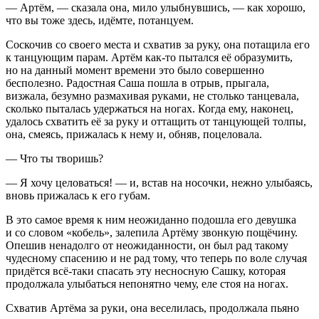
— Артём, — сказала она, мило улыбнувшись, — как хорошо,
что вы тоже здесь, идёмте, потанцуем.
Соскочив со своего места и схватив за руку, она потащила его
к танцующим парам. Артём как-то пытался её образумить,
но на данный момент времени это было совершенно
бесполезно. Радостная Саша пошла в отрыв, прыгала,
визжала, безумно размахивая руками, не столько танцевала,
сколько пыталась удержаться на ногах. Когда ему, наконец,
удалось схватить её за руку и оттащить от танцующей толпы,
она, смеясь, прижалась к нему и, обняв, по
целов
ала.
— Что ты творишь?
— Я хочу
целов
аться! — и, встав на носочки, нежно улыбаясь,
вновь прижалась к его губам.
В это самое время к ним неожиданно подошла его девушка
и со словом «кобель», залепила Артёму звонкую пощёчину.
Опешив ненадолго от неожиданности, он был рад такому
чудесному спасению и не рад тому, что теперь по воле случая
придётся всё-таки спасать эту несносную Сашку, которая
продолжала улыбаться непонятно чему, еле стоя на ногах.
Схватив Артёма за руки, она веселилась, продолжала пьяно