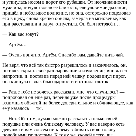
и уткнулась носом в ворот его рубашки. От неожиданности
мужчина, почувствовав её близость, еле уловимое дыхание,
пришёл в небольшое волнение, но она, осторожно по
целов
ав
его в щёку, снова крепко обняла, замерла на мгновенье, как
при расставании и вдруг отпустила. Он был потрясён…
— Как вас зовут?
— Артём…
— Очень приятно, Артём. Спасибо вам, давайте пить чай.
Не веря, что всё так быстро разрешилось и закончилось, он,
пытался скрыть своё разочарование и изумление, вновь сел
напротив, и, поставив перед ней чашку, пододвинул пирог,
она кивнула в знак благодарности и отпила глоток.
— Разве тебе не хочется рассказать мне, что случилось? —
попробовал он ещё раз, перейдя уже после процедуры
взаимных объятий на более доверительное и сближающее, как
ему казалось — ты.
— Нет. Об этом, думаю можно рассказать только своей
подушке или очень близкому человеку. У вас наверно есть
девушка и вам совсем ни к чему забивать свою голову
подобными глупостями. К тому же, скорей всего, вы