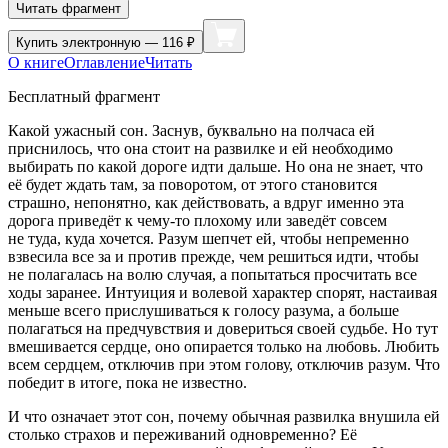
Читать фрагмент
Купить
электронную — 116 ₽
О книге
Оглавление
Читать
Бесплатный фрагмент
Какой ужасный сон. Заснув, буквально на полчаса ей
приснилось, что она стоит на развилке и ей необходимо
выбирать по какой дороге идти дальше. Но она не знает, что
её будет ждать там, за поворотом, от этого становится
страшно, непонятно, как действовать, а вдруг именно эта
дорога приведёт к чему-то плохому или заведёт совсем
не туда, куда хочется. Разум шепчет ей, чтобы непременно
взвесила все за и против прежде, чем решиться идти, чтобы
не полагалась на волю случая, а попытаться просчитать все
ходы заранее. Интуиция и волевой характер спорят, настаивая
меньше всего прислушиваться к голосу разума, а больше
полагаться на предчувствия и довериться своей судьбе. Но тут
вмешивается сердце, оно опирается только на любовь. Любить
всем сердцем, отключив при этом голову, отключив разум. Что
победит в итоге, пока не известно.
И что означает этот сон, почему обычная развилка внушила ей
столько страхов и переживаний одновременно? Её