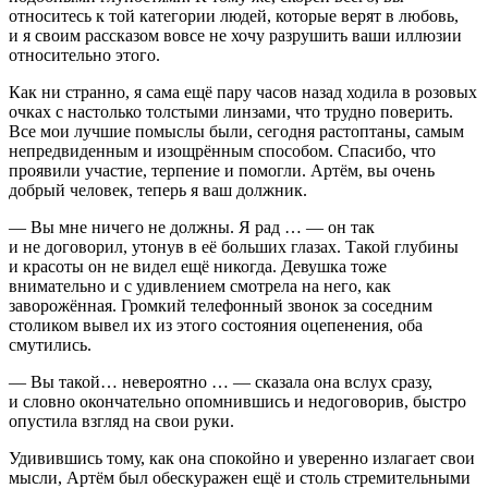
относитесь к той категории людей, которые верят в любовь,
и я своим рассказом вовсе не хочу разрушить ваши иллюзии
относительно этого.
Как ни странно, я сама ещё пару часов назад ходила в розовых
очках с настолько толстыми линзами, что трудно поверить.
Все мои лучшие помыслы были, сегодня растоптаны, самым
непредвиденным и изощрённым способом. Спасибо, что
проявили участие, терпение и помогли. Артём, вы очень
добрый человек, теперь я ваш должник.
— Вы мне ничего не должны. Я рад … — он так
и не договорил, утонув в её больших глазах. Такой глубины
и красоты он не видел ещё никогда. Девушка тоже
внимательно и с удивлением смотрела на него, как
заворожённая. Громкий телефонный звонок за соседним
столиком вывел их из этого состояния оцепенения, оба
смутились.
— Вы такой… невероятно … — сказала она вслух сразу,
и словно окончательно опомнившись и недоговорив, быстро
опустила взгляд на свои руки.
Удивившись тому, как она спокойно и уверенно излагает свои
мысли, Артём был обескуражен ещё и столь стремительными