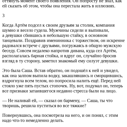
оттянуть момент своего появления. Он попросту не знал, как
ей сказать об этом, чтобы она перестала жить в иллюзиях.
3
Когда Артём подсел к своим друзьям за столик, компания
шумно и весело гудела. Мужчины сидели и выпивали,
а девушки сбившись в небольшую стайку, в основном
танцевали. Поздравив именинника с торжеством, он искренне
радовался встрече с друзьями, погружаясь в общую мужскую
беседу. Совсем недалеко напротив дивана, куда сел Артём,
располагалась барная стойка, и вдруг он, случайно бросив
взгляд в ту сторону, заметил знакомый ему силуэт девушки.
Это была Саша. Встав обратно, он подошёл к ней и увидел,
как она залпом выпила водку, закашлявшись и сморщившись,
вздрогнула всем телом, но попросила налить ещё. Перед ней
стояло уже пять пустых стопочек. Ну, вот, подумал он, теперь
все признаки затаившегося недавно стресса были на лицо.
— Не наливай ей, — сказал он бармену, — Саша, ты что
творишь, решила пуститься во все тяжкие?
Повернувшись, она посмотрела на него, и он понял, с этим
надо что-то немедленно делать.