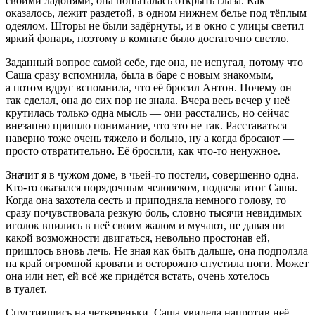
своими ладонями, она попыталась открыть глаза. Как
оказалось, лежит раздетой, в одном нижнем белье под тёплым
одеялом. Шторы не были задёрнуты, и в окно с улицы светил
яркий фонарь, поэтому в комнате было достаточно светло.
Заданный вопрос самой себе, где она, не испугал, потому что
Саша сразу вспомнила, была в баре с новым знакомым,
а потом вдруг вспомнила, что её бросил Антон. Почему он
так сделал, она до сих пор не знала. Вчера весь вечер у неё
крутилась только одна мысль — они расстались, но сейчас
внезапно пришло понимание, что это не так. Расставаться
наверно тоже очень тяжело и больно, ну а когда бросают —
просто отвратительно. Её бросили, как что-то ненужное.
Значит я в чужом доме, в чьей-то постели, совершенно одна.
Кто-то оказался порядочным человеком, подвела итог Саша.
Когда она захотела сесть и приподняла немного голову, то
сразу почувствовала резкую боль, словно тысячи невидимых
иголок впились в неё своим жалом и мучают, не давая ни
какой возможности двигаться, невольно простонав ей,
пришлось вновь лечь. Не зная как быть дальше, она подползла
на край огромной кровати и осторожно спустила ноги. Может
она или нет, ей всё же придётся встать, очень хотелось
в туалет.
Спустившись на четвереньки, Саша увидела напротив неё