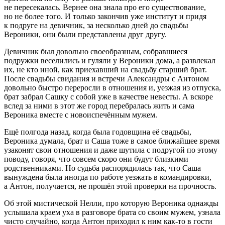
не пересекалась. Вернее она знала про его существование,
но не более того. И только закончив уже институт и придя
к подруге на девичник, за несколько дней до свадьбы
Вероники, они были представлены друг другу.
Девичник был довольно своеобразным, собравшиеся
подружки веселились и гуляли у Вероники дома, а развлекал
их, не кто иной, как приехавший на свадьбу старший брат.
После свадьбы свидания и встречи Александры с Антоном
довольно быстро переросли в отношения и, уезжая из отпуска,
брат забрал Сашку с собой уже в качестве невесты. А вскоре
вслед за ними в этот же город перебралась жить и сама
Вероника вместе с новоиспечённым мужем.
Ещё полгода назад, когда была годовщина её свадьбы,
Вероника думала, брат и Саша тоже в самое ближайшее время
узаконят свои отношения и даже шутила с подругой по этому
поводу, говоря, что совсем скоро они будут близкими
родственниками. Но судьба распорядилась так, что Саша
вынуждена была иногда по работе уезжать в командировки,
а Антон, получается, не прошёл этой проверки на прочность.
Об этой мистической Нелли, про которую Вероника однажды
услышала краем уха в разговоре брата со своим мужем, узнала
чисто случайно, когда Антон приходил к ним как-то в гости