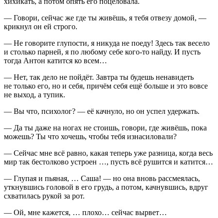
хихикать, а потом опять его по
целов
ала.
— Говори, сейчас же где ты живёшь, я тебя отвезу домой, —
крикнул он ей строго.
— Не говорите глупости, я никуда не поеду! Здесь так весело
и столько парней, я по любому себе кого-то найду. И пусть
тогда Антон катится ко всем…
— Нет, так дело не пойдёт. Завтра ты будешь ненавидеть
не только его, но и себя, причём себя ещё больше и это вовсе
не выход, а тупик.
— Вы что, психолог? — её качнуло, но он успел удержать.
— Да ты даже на ногах не стоишь, говори, где живёшь, пока
можешь? Ты что хочешь, чтобы тебя из
насил
овали?
— Сейчас мне всё равно, какая теперь уже разница, когда весь
мир так бестолково устроен …, пусть всё рушится и катится…
— Глупая и пьяная, … Саша! — но она вновь рассмеялась,
уткнувшись головой в его грудь, а потом, качнувшись, вдруг
схватилась рукой за рот.
— Ой, мне кажется, … плохо… сейчас вырвет…