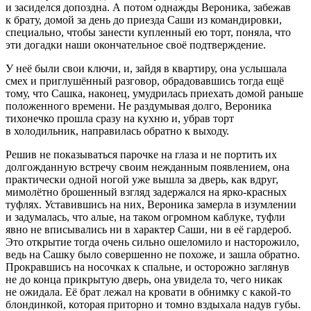
и засиделся допоздна. А потом однажды Вероника, забежав
к брату, домой за день до приезда Саши из командировки,
специально, чтобы занести купленный ею торт, поняла, что
эти догадки наши окончательное своё подтверждение.
У неё были свои ключи, и, зайдя в квартиру, она услышала
смех и приглушённый разговор, обрадовавшись тогда ещё
тому, что Сашка, наконец, умудрилась приехать домой раньше
положенного времени. Не раздумывая долго, Вероника
тихонечко прошла сразу на кухню и, убрав торт
в холодильник, направилась обратно к выходу.
Решив не показываться парочке на глаза и не портить их
долгожданную встречу своим нежданным появлением, она
практически одной ногой уже вышла за дверь, как вдруг,
мимолётно брошенный взгляд задержался на ярко-красных
туфлях. Уставившись на них, Вероника замерла в изумлении
и задумалась, что алые, на таком огромном каблуке, туфли
явно не вписывались ни в характер Саши, ни в её гардероб.
Это открытие тогда очень сильно ошеломило и насторожило,
ведь на Сашку было совершенно не похоже, и зашла обратно.
Прокравшись на носочках к спальне, и осторожно заглянув
не до конца прикрытую дверь, она увидела то, чего никак
не ожидала. Её брат лежал на кровати в обнимку с какой-то
блондинкой, которая приторно и томно вздыхала надув губы.