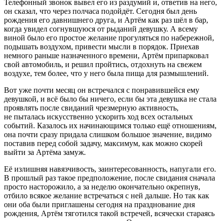
Телефонный звонок вывел его из раздумий и, ответив на него,
он сказал, что через полчаса подойдёт. Сегодня был день
рождения его давнишнего друга, и Артём как раз шёл в бар,
когда увидел согнувшуюся от рыданий девушку. А всему
вино
й было его простое желание прогуляться по набережной,
подышать воздухом, привести мысли в порядок. Приехав
немного раньше назначенного времени, Артём припарковал
свой автомобиль, и решил пройтись, отдохнуть на свежем
воздухе, тем более, что у него была пища для размышлений.
Вот уже почти месяц он встречался с понравившейся ему
девушкой, и всё было бы ничего, если бы эта девушка не стала
проявлять после свиданий чрезмерную активность,
не пыталась искусственно ускорить ход всех остальных
событий. Казалось их начинающимся только ещё отношениям,
она почти сразу придала слишком большое значение, видимо
поставив перед собой задачу, максимум, как можно скорей
выйти за Артёма замуж.
Её излишняя навязчивость, заинтересованность, напугали его.
В прошлый раз такое предположение, после свидания сначала
просто насторожило, а за неделю окончательно окрепнув,
отбило всякое желание встречаться с ней дальше. Но так как
они оба были приглашены сегодня на празднование дня
рождения, Артём тяготился такой встречей, всячески стараясь