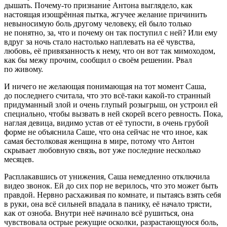
дышать. Почему-то признание Антона выглядело, как
настоящая изощрённая пытка, жгучее желание причинить
невыносимую боль другому человеку, ей было только
не понятно, за, что и почему он так поступил с ней? Или ему
вдруг за ночь стало настолько наплевать на её чувства,
любовь, её привязанность к нему, что он вот так мимоходом,
как бы межу прочим, сообщил о своём решении. Рвал
по живому.
И ничего не желающая понимающая на тот момент Саша,
до последнего считала, что это всё-таки какой-то странный
придуманный злой и очень глупый розыгрыш, он устроил ей
специально, чтобы вызвать в ней скорей всего ревность. Пока,
наглая девица, видимо устав от её тупости, в очень грубой
форме не объяснила Саше, что она сейчас не что иное, как
самая бестолковая женщина в мире, потому что Антон
скрывает любовную связь, вот уже последние несколько
месяцев.
Расплакавшись от унижения, Саша немедленно отключила
видео звонок. Ей до сих пор не верилось, что это может быть
правдой. Нервно расхаживая по комнате, и пытаясь взять себя
в руки, она всё сильней впадала в панику, её начало трясти,
как от озноба. Внутри неё начинало всё рушиться, она
чувствовала острые режущие осколки, разрастающуюся боль,