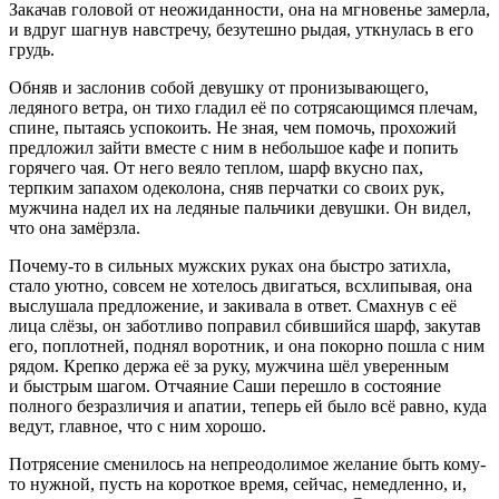
Закачав головой от неожиданности, она на мгновенье замерла,
и вдруг шагнув навстречу, безутешно рыдая, уткнулась в его
грудь.
Обняв и заслонив собой девушку от пронизывающего,
ледяного ветра, он тихо гладил её по сотрясающимся плечам,
спине, пытаясь успокоить. Не зная, чем помочь, прохожий
предложил зайти вместе с ним в небольшое кафе и попить
горячего чая. От него веяло теплом, шарф вкусно пах,
терпким запахом одеколона, сняв перчатки со своих рук,
мужчина надел их на ледяные пальчики девушки. Он видел,
что она замёрзла.
Почему-то в сильных мужских руках она быстро затихла,
стало уютно, совсем не хотелось двигаться, всхлипывая, она
выслушала предложение, и закивала в ответ. Смахнув с её
лица слёзы, он заботливо поправил сбившийся шарф, закутав
его, поплотней, поднял воротник, и она покорно пошла с ним
рядом. Крепко держа её за руку, мужчина шёл уверенным
и быстрым шагом. Отчаяние Саши перешло в состояние
полного безразличия и апатии, теперь ей было всё равно, куда
ведут, главное, что с ним хорошо.
Потрясение сменилось на непреодолимое желание быть кому-
то нужной, пусть на короткое время, сейчас, немедленно, и,