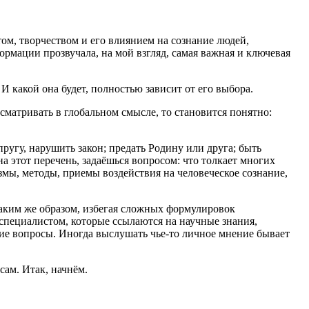
ом, творчеством и его влиянием на
сознание
людей,
рмации прозвучала, на мой взгляд, самая важная и ключевая
 И какой она будет, полностью зависит от его выбора.
сматривать в глобальном смысле, то становится понятно:
пругу, нарушить закон; предать Родину или друга; быть
на этот перечень, задаёшься вопросом: что толкает многих
змы, методы, приемы воздействия на человеческое
сознание
,
таким же образом, избегая сложных формулировок
специалистом, которые ссылаются на научные знания,
ие вопросы. Иногда выслушать чье-то личное мнение бывает
ам. Итак, начнём.