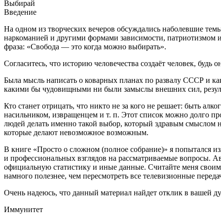
Выбирай
Введение
На одном из творческих вечеров обсуждались наболевшие темы
наркоман
ией и другими формами зависимости, патриотизмом и 
фраза: «Свобода — это когда можно выбирать».
Согласитесь, что историю человечества создаёт человек, будь о
Была мысль написать о коварных планах по развалу СССР и как 
какими бы
чудо
вищными ни были замыслы внешних сил, результ
Кто станет отрицать, что никто не за кого не решает: быть
алко
насил
ьником,
извращ
енцем и т. п. Этот список можно долго пр
людей делать именно такой выбор, который здравым смыслом н
которые делают невозможное возможным.
В книге «Просто о сложном (полное собрание)» я попытался и
и профессиональных взглядов на рассматриваемые вопросы. Ав
официальную статистику и иные данные. Считайте меня своим 
намного полезнее, чем пересмотреть все телевизионные переда
Очень надеюсь, что данный материал найдет отклик в вашей д
Иммунитет