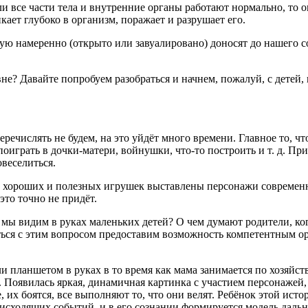
 все части тела и внутренние органы работают нормально, то он
икает глубоко в организм, поражает и разрушает его.
ю намеренно (открыто или завуалировано) доносят до нашего соз
 Давайте попробуем разобраться и начнем, пожалуй, с детей, на
ечислять не будем, на это уйдёт много времени. Главное то, что
поиграть в дочки-матери,
войн
ушки, что-то построить и т. д. 
веселиться.
ди хороших и полезных игрушек выставлены персонажи современ
это точно не придёт.
мы видим в руках маленьких детей? О чем думают родители, ко
ся с этим вопросом предоставим возможность компетентным орган
и планшетом в руках в то время как мама занимается по хозяйст
. Появилась яркая, динамичная картинка с участием персонажей,
 их боятся, все выполняют то, что они велят. Ребёнок этой ист
сходящих событий, и в его сознании формируется модель дальн