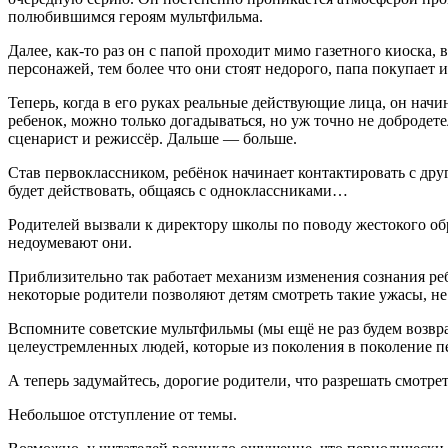
полюбившимся героям мультф
ильм
а.
Далее, как-то раз он с папой проходит мимо газетного киоска,
персонажей, тем более что они стоят недорого, папа покупает и
Теперь, когда в его руках реальные действующие лица, он нач
ребенок, можно только догадываться, но уж точно не добродет
сценарист и режиссёр. Дальше —
боль
ше.
Став первоклассником, ребёнок начинает контактировать с др
будет действовать, общаясь с одноклассниками…
Родителей вызвали к директору школы по поводу жестокого обр
недоумевают они.
Приблизительно так работает механизм изменения сознания ре
некоторые родители позволяют детям смотреть такие ужасы, не 
Вспомните советские мультф
ильм
ы (мы ещё не раз будем возв
целеустремленных людей, которые из поколения в поколение п
А теперь задумайтесь, дорогие родители, что разрешать смотрет
Не
боль
шое отступление от темы.