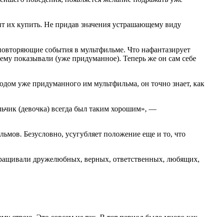
осит их купить. Не придав значения устрашающему виду
 повторяющие события в мультф
ильм
е. Что н
афа
нтазирует
ему показывали (уже придуманное). Теперь же он сам себе
изодом уже придуманного им мультф
ильм
а, он точно знает, как
льчик (девочка) всегда был таким хорошим», —
льм
ов. Безусловно, усугубляет положение еще и то, что
 взращивали дружелюбных, верных, ответственных, любящих,