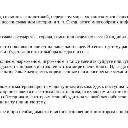
, связанные с политикой, переделом мира,
украи
нским конфликт
переписыванием истории и т. п. Среди этого многообразия инфо
н глава государства, города, семьи или отдельно взятый индивид.
это повлияло и влияет на наше настоящее. Но если эту тему рас
ат будет зависеть от выбора каждого из нас.
гол
иком,
наркоман
ом, игроманом и т.п.; изменить супруге или су
одолжать, пороков и страстей в этом мире очень много. И, глядя 
е назовёшь. Значит, есть определенные психологические механи
зложить материал простым, доступным языком. Здесь поступим 
тор не является известным политологом, психологом или иным 
собеседником, с которым сели обсудить за чашкой чая наболевш
чи на ту или иную тему.
уше и при необходимости изменит отношение к некоторым вопрос