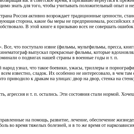
озвращая вас в советское время, я призываю вернуться к прежне
ходимо знать для того, чтобы учитывать положительный опыт и 
страна
Росси
я активно возрождает традиционные ценности, стан
ствующая сторона, какие бы меры не предпринимала,
росси
йских л
обствовало. В этой книге я призываю всех не совершать ошибок 
. Все, что поступало извне (ф
ильм
ы, мультф
ильм
ы, пресса, книг
 кинематограф выпускал прекрасные ф
ильм
ы, которые вдохновля
минали о подвигах нашей страны в военные годы и т. п.
кий народ узнал, что такое боевики, ужасы, триллеры и порногр
 всем известно, сладок. Их особенно не интересовало, в чем там 
что приводило к дракам на улицах: двор на двор, стенка на стен
ь, агрессия и т. п. остались. Эти состояния стали нормой. Хоче
аправленные на помощь, развитие, лечение, обеспечение жизнеде
боль
во время тяжелых болезней, и в то же время от наркозависи