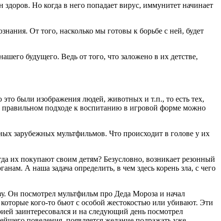
 здоров. Но когда в него попадает вирус, иммунитет начинает
нания. От того, насколько мы готовы к борьбе с ней, будет
шего будущего. Ведь от того, что заложено в их детстве,
 это были изображения людей, животных и т.п., то есть тех,
При правильном подходе к воспитанию в игровой форме можно
ных за
рубеж
ных мультф
ильм
ов. Что происходит в голове у их
гда их покупают своим детям? Безусловно, возникает резонный
ам. А наша задача определить, в чем здесь корень зла, с чего
ву. Он посмотрел мультф
ильм
про Деда Мороза и начал
 которые кого-то бьют с особой жестокостью или убивают. Эти
орией заинтересовался и на следующий день посмотрел
ейшего поведения, появляется желание подражать уже