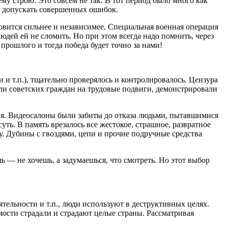
му строю. Это совсем не так. В тот период было много как
не допускать совершенных ошибок.
овится сильнее и независимее. Специальная
военная операция
юдей ей не сломить. Но при этом всегда надо помнить, через
прошлого и тогда победа будет точно за нами!
и и т.п.), тщательно проверялось и контролировалось. Цензура
ли советских граждан на трудовые подвиги, демонстрировали
афия. Видеосалоны были забиты до отказа людьми, пытавшимися
суть. В память врезалось все жестокое, страшное,
разврат
ное
ку. Дубины с гвоздями, цепи и прочие подручные средства
шь — не хочешь, а задумаешься, что смотреть. Но этот выбор
ятельности и т.п., люди используют в деструктивных целях.
мости страдали и страдают целые страны. Рассматривая