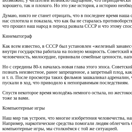
Возможно, у читателей возникло ощущение, что периодически в
хорошего, так и плохого. Но это уже история, а историю необ
Думаю, никто не станет отрицать, что в последнее время наша 
нас сплотила и показала, что как бы не старалась противобор
что прошел наш народ в период развала СССР и что этому спос
Кинематограф
Как всем известно, в СССР был установлен «железный занавес»
внутри государства работала на полную мощность. Советский
человечность, милосердие, прививали семейные ценности, напо
Но с середины 80-х началась новая глава этого эпоса. Советс
познать неизвестное, ранее запрещенное, а запретный плод, как
и т. п. После просмотра таких ф
ильм
ов зашкаливал адреналин, 
пускали в ход, что приводило к непоправимым последствиям.
Спустя некоторое время молодёжь немного остыла, но жестокост
тоже за вами.
Компьютерные игры
Наш мир так устроен, что многие изобретения человечества, н
Например,
наркот
ические средства помогали людям облегчить
компьютерные игры, мы столкнёмся с той же ситуацией.