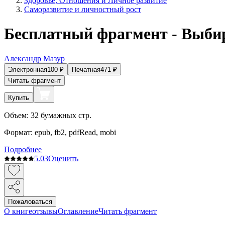
Здоровье, Отношения и Личное развитие
Саморазвитие и личностный рост
Бесплатный фрагмент - Выби
Александр Мазур
Электронная
100
₽
Печатная
471
₽
Читать фрагмент
Купить
Объем:
32
бумажных стр.
Формат:
epub, fb2, pdfRead, mobi
Подробнее
5.0
3
Оценить
Пожаловаться
О книге
отзывы
Оглавление
Читать фрагмент