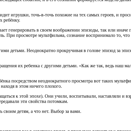
 видит игрушки, точь-в-точь похожие на тех самых героев, и пр
х ребёнку.
инает генерировать в своем воображении эпизоды, так или иначе
ель. При просмотре мультф
ильм
а,
сознание
воспринимало то, что 
угими детьми. Неоднократно прокручивая в голове эпизод за эп
ащения их ребенка с другими детьми. «Как же так, ведь наш ма
бёнка посредством неоднократного просмотра вот таких мультф
и
находя в этом ничего плохого.
ращаться к этой эпохе). Они учили, воспитывали, наставляли и
ередавали эти свойства потомкам.
ь своим детям, а что нет. Выбор за вами.