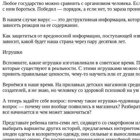
Любое государство можно сравнить с организмом человека. Если
с ним бороться. Победил — порядок, а если нет, то зараза прон
В нашем случае вирус — это деструктивная информация, котору
зависеть реакция на ее содержание.
Как защититься от вредоносной информации, поступающей извне?
зависит, какой будет наша страна через пару десятков лет.
Игрушки
Вспомните, какие игрушки изготавливали в советское время. Пер
которые существуют в реальности. С этими игрушками можно 
привить правильные ценности, чему-то научить или от души по
Вернёмся в наше время. На прилавках детских магазинов сре
создателей, я не знаю, но человеку со здоровой психикой на ум 
А теперь задайте себе вопрос: почему такие игрушки-
чудо
вища 
вопрос — почему они вообще появились в магазинах? Разбирать
все начинается и чем может закончиться?
Представьте ребенка пяти-семи лет, сидящего со смартфоном ил
выбирать варианты других историй, предлагаемых инте
рне
том
злодеи одеты в колоритную одежду, они сильные и выносливые,
очередную серию. Он постепенно проникается атмосферой прои