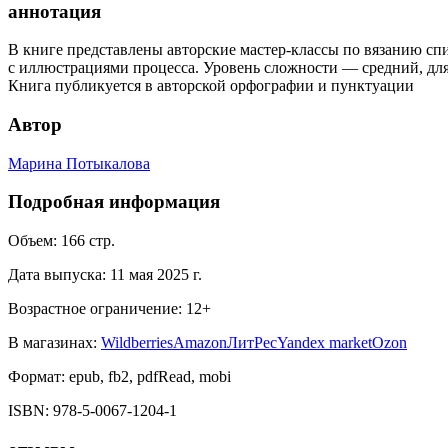
аннотация
В книге представлены авторские мастер-классы по вязанию сп
с иллюстрациями процесса. Уровень сложности — средний, для 
Книга публикуется в авторской орфографии и пунктуации
Автор
Марина Потыкалова
Подробная информация
Объем:
166
стр.
Дата выпуска:
11 мая 2025 г.
Возрастное ограничение:
12
+
В магазинах:
Wildberries
Amazon
ЛитРес
Yandex market
Ozon
Формат:
epub, fb2, pdfRead, mobi
ISBN:
978-5-0067-1204-1