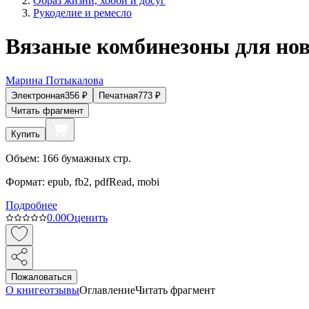
Образ жизни, хобби и досуг
Рукоделие и ремесло
Вязаные комбинезоны для но
Марина Потыкалова
Электронная
356
₽
Печатная
773
₽
Читать фрагмент
Купить
Объем:
166
бумажных стр.
Формат:
epub, fb2, pdfRead, mobi
Подробнее
0.0
0
Оценить
Пожаловаться
О книге
отзывы
Оглавление
Читать фрагмент