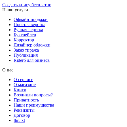
Создать книгу бесплатно
Наши услуги
Офлайн-продажи
Простая верстка
Ручная верстка
Буктрейлер
Корректор
Дизайнер обложки
Заказ тиража
Публикация
Rideró для бизнеса
О нас
О сервисе
О магазине
Книги
Возникли вопросы?
Приватность
Наши преимущества
Реквизиты
Договор
llm.txt