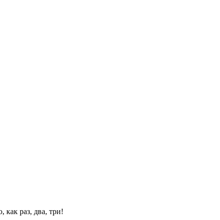
 как раз, два, три!