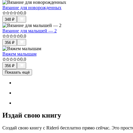
Вязание для новорожденных
0.0
348
₽
Вязание для малышей — 2
0.0
356
₽
Вяжем малышам
0.0
356
₽
Показать ещё
Издай свою книгу
Создай свою книгу с Rideró бесплатно прямо сейчас. Это просто,