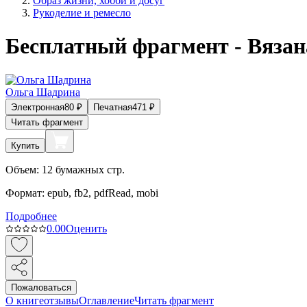
Образ жизни, хобби и досуг
Рукоделие и ремесло
Бесплатный фрагмент - Вяза
Ольга Шадрина
Электронная
80
₽
Печатная
471
₽
Читать фрагмент
Купить
Объем:
12
бумажных стр.
Формат:
epub, fb2, pdfRead, mobi
Подробнее
0.0
0
Оценить
Пожаловаться
О книге
отзывы
Оглавление
Читать фрагмент