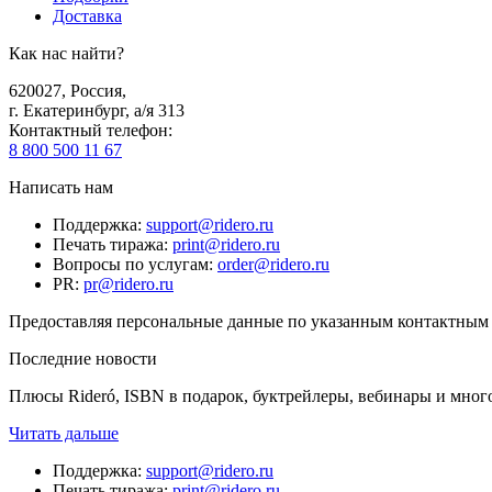
Доставка
Как нас найти?
620027
,
Россия
,
г. Екатеринбург, а/я 313
Контактный телефон
:
8 800 500 11 67
Написать нам
Поддержка
:
support@ridero.ru
Печать тиража
:
print@ridero.ru
Вопросы по услугам
:
order@ridero.ru
PR
:
pr@ridero.ru
Предоставляя персональные данные по указанным контактным д
Последние новости
Плюсы Rideró, ISBN в подарок, буктрейлеры, вебинары и мног
Читать дальше
Поддержка
:
support@ridero.ru
Печать тиража
:
print@ridero.ru