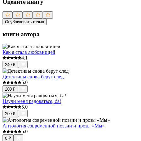
Оцените книгу
Опубликовать отзыв
книги автора
Как я стала любовницей
4.1
240
₽
Детективы снова берут след
5.0
200
₽
Научи меня радоваться, ба!
5.0
200
₽
Антология современной поэзии и прозы «Мы»
5.0
0
₽