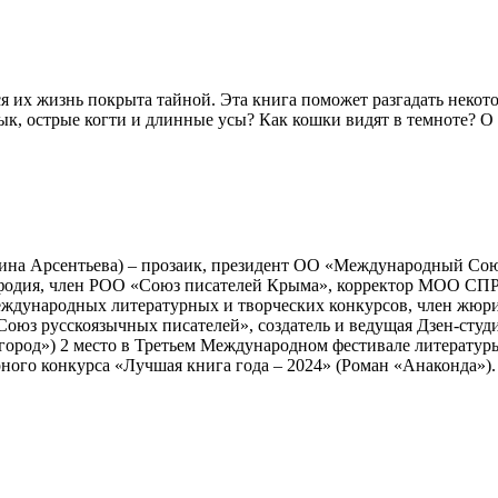
 их жизнь покрыта тайной. Эта книга поможет разгадать некот
, острые когти и длинные усы? Как кошки видят в темноте? О 
на Арсентьева) – прозаик, президент ОО «Международный Союз
одия, член РОО «Союз писателей Крыма», корректор МОО СПР, а
еждународных литературных и творческих конкурсов, член жюр
«Союз русскоязычных писателей», создатель и ведущая Дзен-ст
огород») 2 место в Третьем Международном фестивале литератур
ого конкурса «Лучшая книга года – 2024» (Роман «Анаконда»).