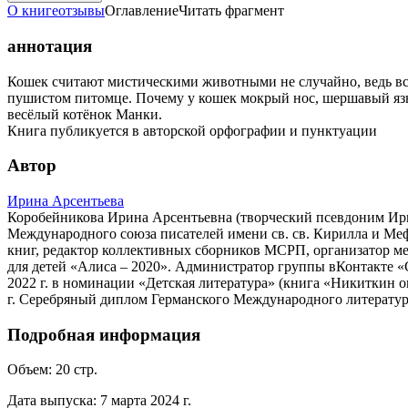
О книге
отзывы
Оглавление
Читать фрагмент
аннотация
Кошек считают мистическими животными не случайно, ведь вся
пушистом питомце. Почему у кошек мокрый нос, шершавый язык
весёлый котёнок Манки.
Книга публикуется в авторской орфографии и пунктуации
Автор
Ирина Арсентьева
Коробейникова Ирина Арсентьевна (творческий псевдоним Ири
Международного союза писателей имени св. св. Кирилла и Меф
книг, редактор коллективных сборников МСРП, организатор м
для детей «Алиса – 2020». Администратор группы вКонтакте 
2022 г. в номинации «Детская литература» (книга «Никиткин 
г. Серебряный диплом Германского Международного литературн
Подробная информация
Объем:
20
стр.
Дата выпуска:
7 марта 2024 г.