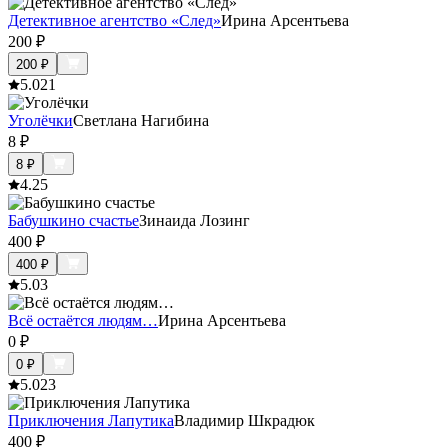
Детективное агентство «След»
Ирина Арсентьева
200
₽
200
₽
5.0
21
Уголёчки
Светлана Нагибина
8
₽
8
₽
4.2
5
Бабушкино счастье
Зинаида Лозинг
400
₽
400
₽
5.0
3
Всё остаётся людям…
Ирина Арсентьева
0
₽
0
₽
5.0
23
Приключения Лапутика
Владимир Шкрадюк
400
₽