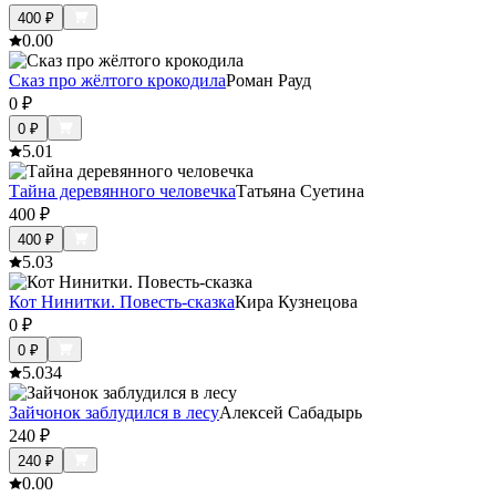
400
₽
0.0
0
Сказ про жёлтого крокодила
Роман Рауд
0
₽
0
₽
5.0
1
Тайна деревянного человечка
Татьяна Суетина
400
₽
400
₽
5.0
3
Кот Нинитки. Повесть-сказка
Кира Кузнецова
0
₽
0
₽
5.0
34
Зайчонок заблудился в лесу
Алексей Сабадырь
240
₽
240
₽
0.0
0