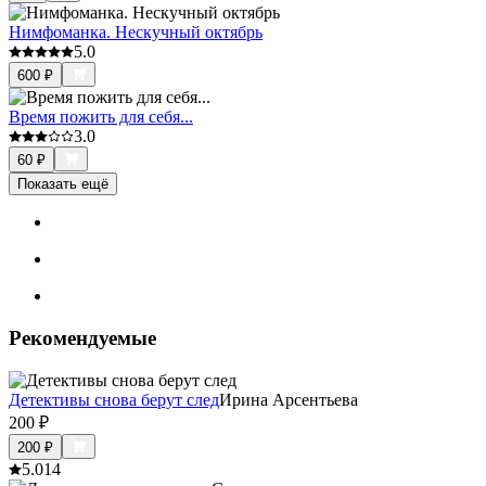
Нимфоманка. Нескучный октябрь
5.0
600
₽
Время пожить для себя...
3.0
60
₽
Показать ещё
Рекомендуемые
Детективы снова берут след
Ирина Арсентьева
200
₽
200
₽
5.0
14