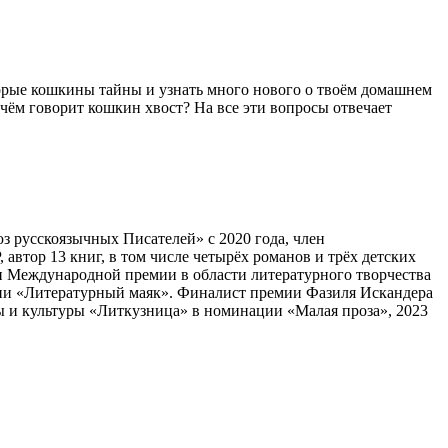
орые кошкины тайны и узнать много нового о твоём домашнем
чём говорит кошкин хвост? На все эти вопросы отвечает
 русскоязычных Писателей» с 2020 года, член
втор 13 книг, в том числе четырёх романов и трёх детских
и Международной премии в области литературного творчества
удии «Литературный маяк». Финалист премии Фазиля Искандера
ы и культуры «Литкузница» в номинации «Малая проза», 2023