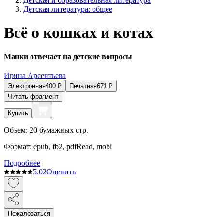
Детская и образовательная литература
Детская литература: общее
Всё о кошках и котах
Манки отвечает на детские вопросы
Ирина Арсентьева
Электронная
400
₽
Печатная
671
₽
Читать фрагмент
Купить
Объем:
20
бумажных стр.
Формат:
epub, fb2, pdfRead, mobi
Подробнее
5.0
2
Оценить
Пожаловаться