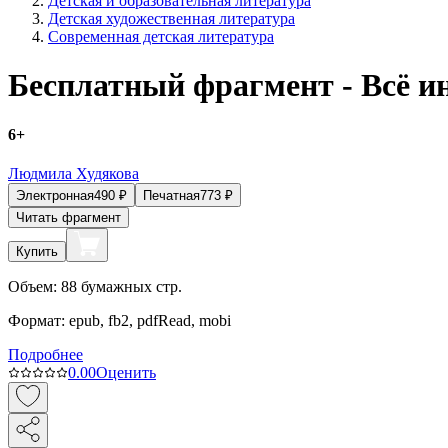
Детская и образовательная литература
Детская художественная литература
Современная детская литература
Бесплатный фрагмент - Всё и
6+
Людмила Худякова
Электронная
490
₽
Печатная
773
₽
Читать фрагмент
Купить
Объем:
88
бумажных стр.
Формат:
epub, fb2, pdfRead, mobi
Подробнее
0.0
0
Оценить