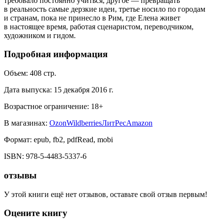
требовало постоянно учиться, другое — превращать
в реальность самые дерзкие идеи, третье носило по городам
и странам, пока не принесло в Рим, где Елена живет
в настоящее время, работая сценаристом, переводчиком,
художником и гидом.
Подробная информация
Объем:
408
стр.
Дата выпуска:
15 декабря 2016 г.
Возрастное ограничение:
18
+
В магазинах:
Ozon
Wildberries
ЛитРес
Amazon
Формат:
epub, fb2, pdfRead, mobi
ISBN:
978-5-4483-5337-6
отзывы
У этой книги ещё нет отзывов, оставьте свой отзыв первым!
Оцените книгу