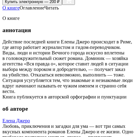
Купить
электронную — 200 ₽
О книге
Оглавление
Читать
О книге
аннотация
Действие последней книги Елены Джеро происходит в Риме,
где автор работает журналистом и гидом-переводчиком.
Виды, люди и истории Вечного города искусно вплетены
в головокружительный сюжет романа. Доминик — хозяйка
агентства «Вся правда о», которое ставит людей в ситуации
выбора между пороком и добродетелью, — получает заказ
на убийство. Отказаться невозможно, выполнить — тоже.
Ситуация усугубляется тем, что знакомые и незнакомые люди
вдруг начинают называть ее чужим именем и странно себя
вести.
Книга публикуется в авторской орфографии и пунктуации
об авторе
Елена Джеро
Любовь, приключения и загадки для ума — вот три самых
вкусных компонента романов Елены Джеро и ее жизни. Одно