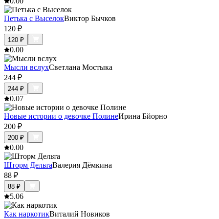
0.0
0
Петька с Выселок
Виктор Бычков
120
₽
120
₽
0.0
0
Мысли вслух
Светлана Мостыка
244
₽
244
₽
0.0
7
Новые истории о девочке Полине
Ирина Бйорно
200
₽
200
₽
0.0
0
Шторм Дельта
Валерия Дёмкина
88
₽
88
₽
5.0
6
Как наркотик
Виталий Новиков