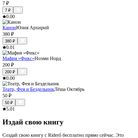
7
₽
7
₽
0.0
0
Канон
Юлия Архирий
380
₽
380
₽
0.0
1
Мафия «Фикс»
Ноэми Норд
200
₽
200
₽
0.0
0
Театр, Фея и Бездельник
Лёша Октябрь
50
₽
50
₽
5.0
1
Издай свою книгу
Создай свою книгу с Rideró бесплатно прямо сейчас. Это