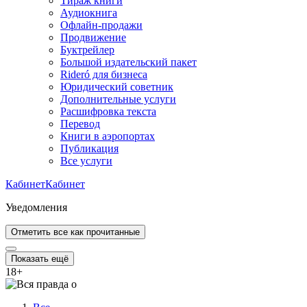
Тираж книги
Аудиокнига
Офлайн-продажи
Продвижение
Буктрейлер
Большой издательский пакет
Rideró для бизнеса
Юридический советник
Дополнительные услуги
Расшифровка текста
Перевод
Книги в аэропортах
Публикация
Все услуги
Кабинет
Кабинет
Уведомления
Отметить все как прочитанные
Показать ещё
18
+