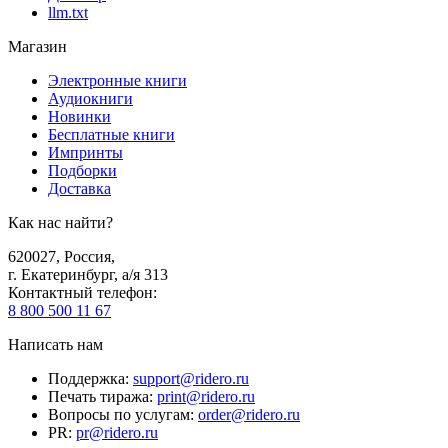
llm.txt
Магазин
Электронные книги
Аудиокниги
Новинки
Бесплатные книги
Импринты
Подборки
Доставка
Как нас найти?
620027
,
Россия
,
г. Екатеринбург, а/я 313
Контактный телефон
:
8 800 500 11 67
Написать нам
Поддержка
:
support@ridero.ru
Печать тиража
:
print@ridero.ru
Вопросы по услугам
:
order@ridero.ru
PR
:
pr@ridero.ru