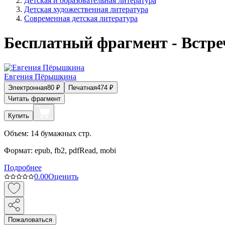
Детская и образовательная литература
Детская художественная литература
Современная детская литература
Бесплатный фрагмент - Встре
Евгения Пёрышкина
Электронная
80
₽
Печатная
474
₽
Читать фрагмент
Купить
Объем:
14
бумажных стр.
Формат:
epub, fb2, pdfRead, mobi
Подробнее
0.0
0
Оценить
Пожаловаться