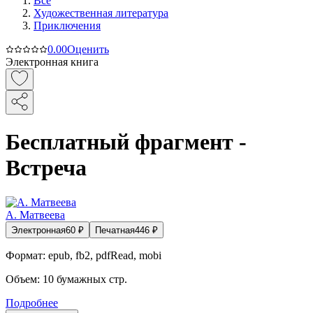
Все
Художественная литература
Приключения
0.0
0
Оценить
Электронная книга
Бесплатный фрагмент -
Встреча
А. Матвеева
Электронная
60
₽
Печатная
446
₽
Формат:
epub, fb2, pdfRead, mobi
Объем:
10
бумажных стр.
Подробнее