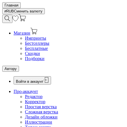
Главная
RUB
Сменить валюту
Магазин
Импринты
Бестселлеры
Бесплатные
Скидки
Подборки
Автору
Войти в аккаунт
Про-аккаунт
Редактор
Корректор
Простая верстка
Сложная верстка
Дизайн обложки
Иллюстрации