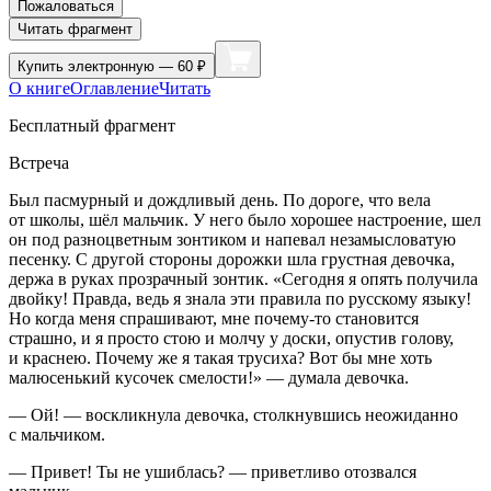
Пожаловаться
Читать фрагмент
Купить
электронную — 60 ₽
О книге
Оглавление
Читать
Бесплатный фрагмент
Встреча
Был пасмурный и дождливый день. По дороге, что вела
от школы, шёл мальчик. У него было хорошее настроение, шел
он под разноцветным зонтиком и напевал незамысловатую
песенку. С другой стороны дорожки шла грустная девочка,
держа в руках прозрачный зонтик. «Сегодня я опять получила
двойку! Правда, ведь я знала эти правила по русскому языку!
Но когда меня спрашивают, мне почему-то становится
страшно, и я просто стою и молчу у доски, опустив голову,
и краснею. Почему же я такая трусиха? Вот бы мне хоть
малюсенький кусочек смелости!» — думала девочка.
— Ой! — воскликнула девочка, столкнувшись неожиданно
с мальчиком.
— Привет! Ты не ушиблась? — приветливо отозвался