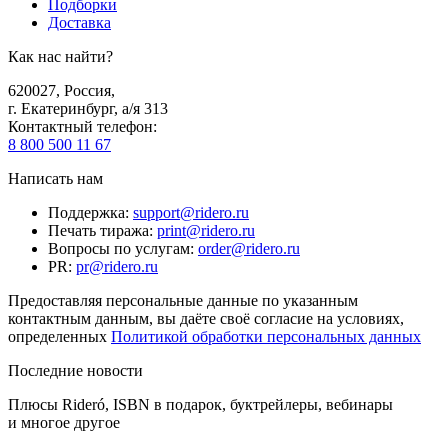
Подборки
Доставка
Как нас найти?
620027
,
Россия
,
г. Екатеринбург, а/я 313
Контактный телефон
:
8 800 500 11 67
Написать нам
Поддержка
:
support@ridero.ru
Печать тиража
:
print@ridero.ru
Вопросы по услугам
:
order@ridero.ru
PR
:
pr@ridero.ru
Предоставляя персональные данные по указанным
контактным данным, вы даёте своё согласие на условиях,
определенных
Политикой обработки персональных данных
Последние новости
Плюсы Rideró, ISBN в подарок, буктрейлеры, вебинары
и многое другое