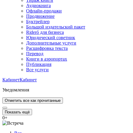
Тираж книги
Аудиокнига
Офлайн-продажи
Продвижение
Буктрейлер
Большой издательский пакет
Rideró для бизнеса
Юридический советник
Дополнительные услуги
Расшифровка текста
Перевод
Книги в аэропортах
Публикация
Все услуги
Кабинет
Кабинет
Уведомления
Отметить все как прочитанные
Показать ещё
0
+