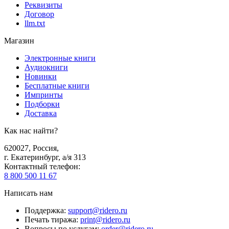
Реквизиты
Договор
llm.txt
Магазин
Электронные книги
Аудиокниги
Новинки
Бесплатные книги
Импринты
Подборки
Доставка
Как нас найти?
620027
,
Россия
,
г. Екатеринбург, а/я 313
Контактный телефон
:
8 800 500 11 67
Написать нам
Поддержка
:
support@ridero.ru
Печать тиража
:
print@ridero.ru
Вопросы по услугам
:
order@ridero.ru