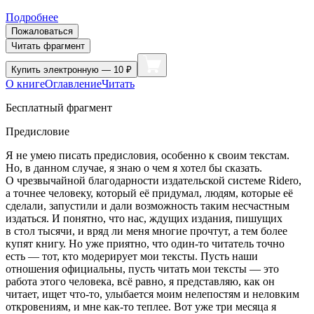
Подробнее
Пожаловаться
Читать фрагмент
Купить
электронную — 10 ₽
О книге
Оглавление
Читать
Бесплатный фрагмент
Предисловие
Я не умею писать предисловия, особенно к своим текстам.
Но, в данном случае, я знаю о чем я хотел бы сказать.
О чрезвычайной благодарности издательской системе Ridero,
а точнее человеку, который её придумал, людям, которые её
сделали, запустили и дали возможность таким несчастным
издаться. И понятно, что нас, ждущих издания, пишущих
в стол тысячи, и вряд ли меня многие прочтут, а тем более
купят книгу. Но уже приятно, что один-то читатель точно
есть — тот, кто модерирует мои тексты. Пусть наши
отношения официальны, пусть читать мои тексты — это
работа этого человека, всё равно, я представляю, как он
читает, ищет что-то, улыбается моим нелепостям и неловким
откровениям, и мне как-то теплее. Вот уже три месяца я