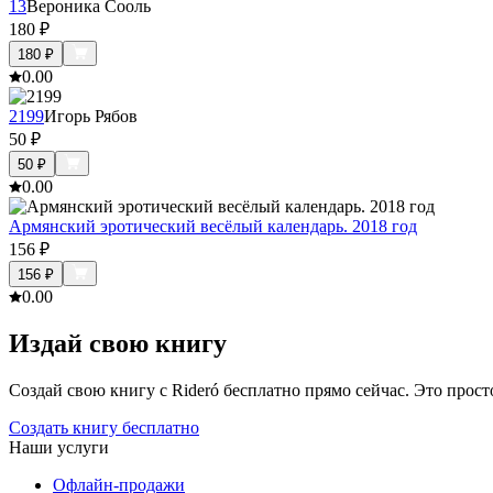
13
Вероника Сооль
180
₽
180
₽
0.0
0
2199
Игорь Рябов
50
₽
50
₽
0.0
0
Армянский эротический весёлый календарь. 2018 год
156
₽
156
₽
0.0
0
Издай свою книгу
Создай свою книгу с Rideró бесплатно прямо сейчас. Это просто,
Создать книгу бесплатно
Наши услуги
Офлайн-продажи