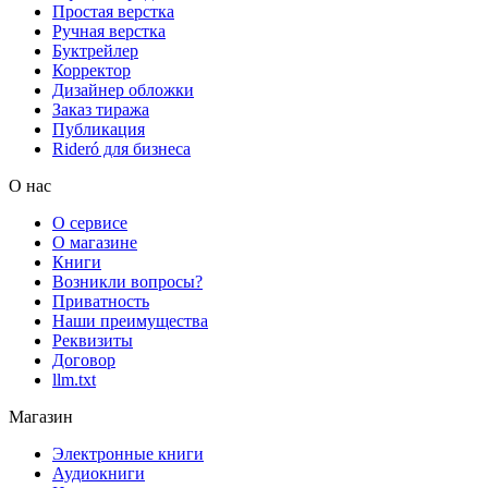
Простая верстка
Ручная верстка
Буктрейлер
Корректор
Дизайнер обложки
Заказ тиража
Публикация
Rideró для бизнеса
О нас
О сервисе
О магазине
Книги
Возникли вопросы?
Приватность
Наши преимущества
Реквизиты
Договор
llm.txt
Магазин
Электронные книги
Аудиокниги