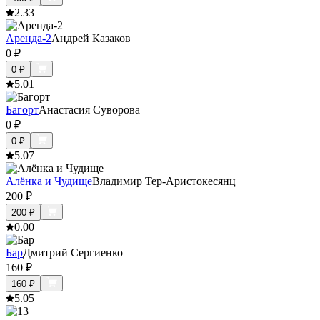
2.3
3
Аренда-2
Андрей Казаков
0
₽
0
₽
5.0
1
Багорт
Анастасия Суворова
0
₽
0
₽
5.0
7
Алёнка и Чудище
Владимир Тер-Аристокесянц
200
₽
200
₽
0.0
0
Бар
Дмитрий Сергиенко
160
₽
160
₽
5.0
5