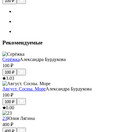
100
₽
Рекомендуемые
Серёжка
Александра Бурдукова
100
₽
100
₽
3.0
3
Август. Сосны. Море
Александра Бурдукова
100
₽
100
₽
0.0
0
23
Юлия Лягина
400
₽
400
₽