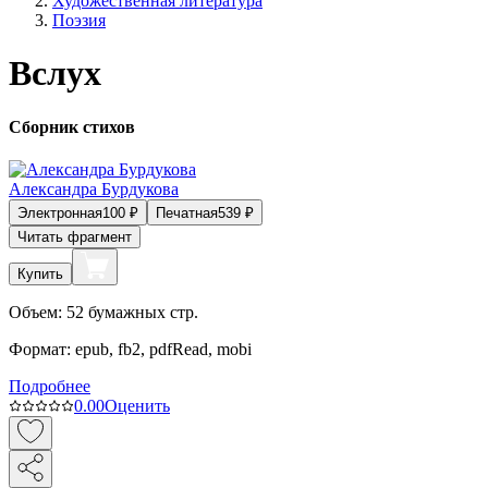
Художественная литература
Поэзия
Вслух
Сборник стихов
Александра Бурдукова
Электронная
100
₽
Печатная
539
₽
Читать фрагмент
Купить
Объем:
52
бумажных стр.
Формат:
epub, fb2, pdfRead, mobi
Подробнее
0.0
0
Оценить