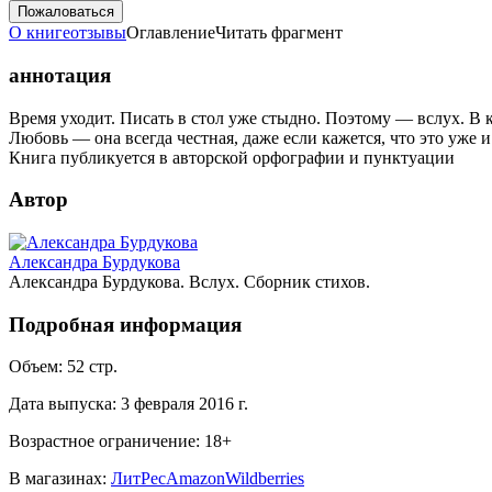
Пожаловаться
О книге
отзывы
Оглавление
Читать фрагмент
аннотация
Время уходит. Писать в стол уже стыдно. Поэтому — вслух. В 
Любовь — она всегда честная, даже если кажется, что это уже и
Книга публикуется в авторской орфографии и пунктуации
Автор
Александра Бурдукова
Александра Бурдукова. Вслух. Сборник стихов.
Подробная информация
Объем:
52
стр.
Дата выпуска:
3 февраля 2016 г.
Возрастное ограничение:
18
+
В магазинах:
ЛитРес
Amazon
Wildberries