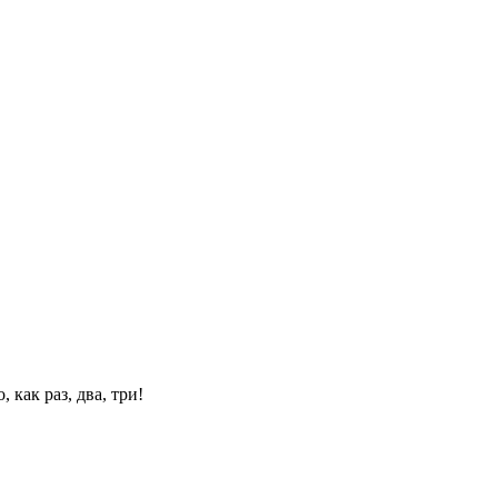
 как раз, два, три!