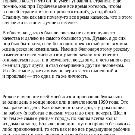
Горбачев козел и что он не умеет управлять страной. Еще
помню, как при Горбачеве мне все время хотелось, чтобы
в нашей стране к власти пришел кто-нибудь подобный
Сталину, так как мне почему-то все время казалось, что в этом
случае жить станет лучше и веселее.
В общем, когда-то я был человеком не самого лучшего
качества и далеко не самого большого ума. Думаю, я до сих
пор был бы таким, если бы в один прекрасный день вся моя
жизнь резко не изменилась. Именно благодаря этому резкому
изменению всей моей жизни у меня начали постепенно
открываться глаза, и в результате, когда зима и лето много раз
сменили друг друга, я стал совершенно другим человеком.
И сейчас мне даже самому не верится, что нынешний я
и прошлый — это одна и та же личность.
Резкое изменение всей моей жизни произошло буквально
за один день в конце июня или в начале июля 1990 года. Это
был рабочий день. Как обычно в такие дни, я утром пошел
на работу (я работал с восьми утра и до пяти вечера). Шел я
по тем же самым улицам города, по каким всегда ходил
из дома на завод. Больше половины пути я прошел без каких-
либо приключений, то есть как и во все предыдущие рабочие
дни, которых к тому времени у меня было уже великое