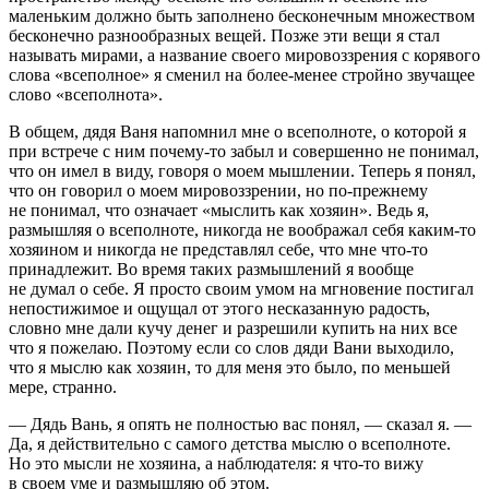
маленьким должно быть заполнено бесконечным множеством
бесконечно разнообразных вещей. Позже эти вещи я стал
называть мирами, а название своего мировоззрения с корявого
слова «всеполное» я сменил на более-менее стройно звучащее
слово «всеполнота».
В общем, дядя Ваня напомнил мне о всеполноте, о которой я
при встрече с ним почему-то забыл и совершенно не понимал,
что он имел в виду, говоря о моем мышлении. Теперь я понял,
что он говорил о моем мировоззрении, но по-прежнему
не понимал, что означает «мыслить как хозяин». Ведь я,
размышляя о всеполноте, никогда не воображал себя каким-то
хозяином и никогда не представлял себе, что мне что-то
принадлежит. Во время таких размышлений я вообще
не думал о себе. Я просто своим умом на мгновение постигал
непостижимое и ощущал от этого несказанную радость,
словно мне дали кучу денег и разрешили купить на них все
что я пожелаю. Поэтому если со слов дяди Вани выходило,
что я мыслю как хозяин, то для меня это было, по меньшей
мере, странно.
— Дядь Вань, я опять не полностью вас понял, — сказал я. —
Да, я действительно с самого детства мыслю о всеполноте.
Но это мысли не хозяина, а наблюдателя: я что-то вижу
в своем уме и размышляю об этом.