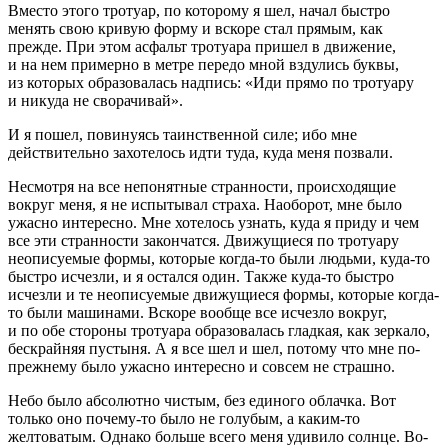
Вместо этого тротуар, по которому я шел, начал быстро
менять свою кривую форму и вскоре стал прямым, как
прежде. При этом асфальт тротуара пришел в движение,
и на нем примерно в метре передо мной вздулись буквы,
из которых образовалась надпись: «Иди прямо по тротуару
и никуда не сворачивай».
И я пошел, повинуясь таинственной силе; ибо мне
действительно захотелось идти туда, куда меня позвали.
Несмотря на все непонятные странности, происходящие
вокруг меня, я не испытывал страха. Наоборот, мне было
ужасно интересно. Мне хотелось узнать, куда я приду и чем
все эти странности закончатся. Движущиеся по тротуару
неописуемые формы, которые когда-то были людьми, куда-то
быстро исчезли, и я остался один. Также куда-то быстро
исчезли и те неописуемые движущиеся формы, которые когда-
то были машинами. Вскоре вообще все исчезло вокруг,
и по обе стороны тротуара образовалась гладкая, как зеркало,
бескрайняя пустыня. А я все шел и шел, потому что мне по-
прежнему было ужасно интересно и совсем не страшно.
Небо было абсолютно чистым, без единого облачка. Вот
только оно почему-то было не голубым, а каким-то
желтоватым. Однако больше всего меня удивило солнце. Во-