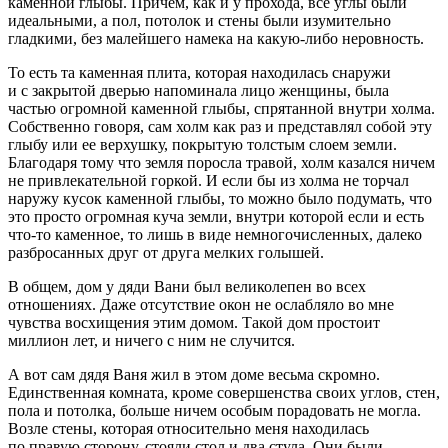
каменной глыбы. Причем, как и у прохода, все углы были
идеальными, а пол, потолок и стены были изумительно
гладкими, без малейшего намека на какую-либо неровность.
То есть та каменная плита, которая находилась снаружи
и с закрытой дверью напоминала лицо женщины, была
частью огромной каменной глыбы, спрятанной внутри холма.
Собственно говоря, сам холм как раз и представлял собой эту
глыбу или ее верхушку, покрытую толстым слоем земли.
Благодаря тому что земля поросла травой, холм казался ничем
не привлекательной горкой. И если бы из холма не торчал
наружу кусок каменной глыбы, то можно было подумать, что
это просто огромная куча земли, внутри которой если и есть
что-то каменное, то лишь в виде немногочисленных, далеко
разбросанных друг от друга мелких голышей.
В общем, дом у дяди Вани был великолепен во всех
отношениях. Даже отсутствие окон не ослабляло во мне
чувства восхищения этим домом. Такой дом простоит
миллион лет, и ничего с ним не случится.
А вот сам дядя Ваня жил в этом доме весьма скромно.
Единственная комната, кроме совершенства своих углов, стен,
пола и потолка, больше ничем особым порадовать не могла.
Возле стены, которая относительно меня находилась
по правую сторону, стояли стол и два стула. Они были