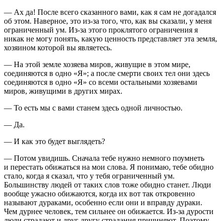
— Ах да! После всего сказанного вами, как я сам не догадался
об этом. Наверное, это из-за того, что, как вы сказали, у меня
ограниченный ум. Из-за этого проклятого ограничения я
никак не могу понять, какую ценность представляет эта земля,
хозяином которой вы являетесь.
— На этой земле хозяева миров, живущие в этом мире,
соединяются в одно «Я»; а после смерти своих тел они здесь
соединяются в одно «Я» со всеми остальными хозяевами
миров, живущими в других мирах.
— То есть мы с вами станем здесь одной личностью.
— Да.
— И как это будет выглядеть?
— Потом увидишь. Сначала тебе нужно немного поумнеть
и перестать обижаться на мои слова. Я понимаю, тебе обидно
стало, когда я сказал, что у тебя ограниченный ум.
Большинству людей от таких слов тоже обидно станет. Люди
вообще ужасно обижаются, когда их вот так откровенно
называют дураками, особенно если они и вправду дураки.
Чем дурнее человек, тем сильнее он обижается. Из-за дурости
люди страдают и друг другу страдания причиняют. Поэтому