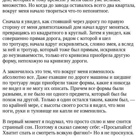
множество. Но когда до завода оставалось всего два квартала,
вокруг меня начало твориться что-то непонятное.
Сначала я увидел, как стоявший через дорогу по правую
сторону от меня девятиэтажный дом начал вдруг меняться,
превращаясь из квадратного в круглый. Затем я увидел, как
совершенно прямая дорога, рядом с которой я шел
по тротуару, начала вдруг искривляться, словно змея, а вслед
за ней и тротуар, который тоже был прямым, искривился
до неузнаваемости, только его кривизна приобрела другую
форму, непохожую на кривизну дороги.
А закончилось это тем, что вокруг меня изменилось
абсолютно все. Даже ехавшие по дороге машины и шедшие
по тротуару люди приобрели такие формы, какие я никогда
не видел и не могу их описать. Причем все формы были
разными, и не было ни одного предмета, который был бы
похож на другой. Только я один остался таким, каким был, —
по крайней мере, с высоты своего роста я видел, что мои
ноги, руки и туловище ни капли не изменились.
В первый момент я подумал, что просто сплю и мне снится
странный сон. Поэтому я сказал самому себе: «Просыпайся!
Хватит спать и смотреть всякую фигню!» Но я не проснулся.