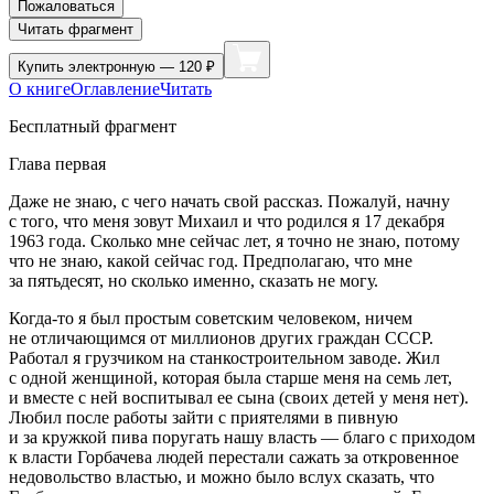
Пожаловаться
Читать фрагмент
Купить
электронную — 120 ₽
О книге
Оглавление
Читать
Бесплатный фрагмент
Глава первая
Даже не знаю, с чего начать свой рассказ. Пожалуй, начну
с того, что меня зовут Михаил и что родился я 17 декабря
1963 года. Сколько мне сейчас лет, я точно не знаю, потому
что не знаю, какой сейчас год. Предполагаю, что мне
за пятьдесят, но сколько именно, сказать не могу.
Когда-то я был простым советским человеком, ничем
не отличающимся от миллионов других граждан СССР.
Работал я грузчиком на станкостроительном заводе. Жил
с одной женщиной, которая была старше меня на семь лет,
и вместе с ней воспитывал ее сына (своих детей у меня нет).
Любил после работы зайти с приятелями в пивную
и за кружкой пива поругать нашу власть — благо с приходом
к власти Горбачева людей перестали сажать за откровенное
недовольство властью, и можно было вслух сказать, что