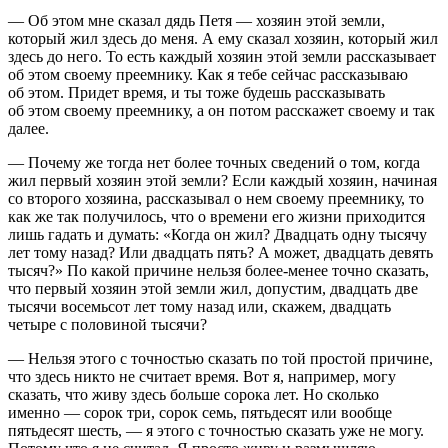
— Об этом мне сказал дядь Петя — хозяин этой земли,
который жил здесь до меня. А ему сказал хозяин, который жил
здесь до него. То есть каждый хозяин этой земли рассказывает
об этом своему преемнику. Как я тебе сейчас рассказываю
об этом. Придет время, и ты тоже будешь рассказывать
об этом своему преемнику, а он потом расскажет своему и так
далее.
— Почему же тогда нет более точных сведений о том, когда
жил первый хозяин этой земли? Если каждый хозяин, начиная
со второго хозяина, рассказывал о нем своему преемнику, то
как же так получилось, что о времени его жизни приходится
лишь гадать и думать: «Когда он жил? Двадцать одну тысячу
лет тому назад? Или двадцать пять? А может, двадцать девять
тысяч?» По какой причине нельзя более-менее точно сказать,
что первый хозяин этой земли жил, допустим, двадцать две
тысячи восемьсот лет тому назад или, скажем, двадцать
четыре с половиной тысячи?
— Нельзя этого с точностью сказать по той простой причине,
что здесь никто не считает время. Вот я, например, могу
сказать, что живу здесь больше сорока лет. Но сколько
именно — сорок три, сорок семь, пятьдесят или вообще
пятьдесят шесть, — я этого с точностью сказать уже не могу.