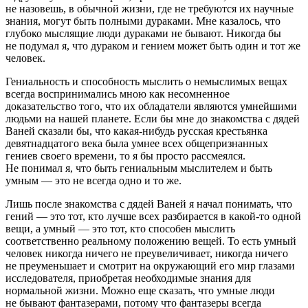
не назовешь, в обычной жизни, где не требуются их научные
знания, могут быть полными дураками. Мне казалось, что
глубоко мыслящие люди дураками не бывают. Никогда бы
не подумал я, что дураком и гением может быть один и тот же
человек.
Гениальность и способность мыслить о немыслимых вещах
всегда воспринимались мною как несомненное
доказательство того, что их обладатели являются умнейшими
людьми на нашей планете. Если бы мне до знакомства с дядей
Ваней сказали бы, что какая-нибудь русская крестьянка
девятнадцатого века была умнее всех общепризнанных
гениев своего времени, то я бы просто рассмеялся.
Не понимал я, что быть гениальным мыслителем и быть
умным — это не всегда одно и то же.
Лишь после знакомства с дядей Ваней я начал понимать, что
гений — это тот, кто лучше всех разбирается в какой-то одной
вещи, а умный — это тот, кто способен мыслить
соответственно реальному положению вещей. То есть умный
человек никогда ничего не преувеличивает, никогда ничего
не преуменьшает и смотрит на окружающий его мир глазами
исследователя, приобретая необходимые знания для
нормальной жизни. Можно еще сказать, что умные люди
не бывают фантазерами, потому что фантазеры всегда