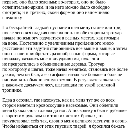
первых, оно было зеленым; во-вторых, оно не было
ослепительно-ярким, и на него можно было свободно
смотреть; и в-третьих, своей формой оно напоминало
снежинку.
По бескрайней гладкой пустыне я шел минуты две или три,
после чего вся гладкая поверхность по обе стороны тротуара
начала понемногу вздуваться в разных местах, как пузыри
на воде. Постепенно с увеличением пройденного мною
расстояния эти вздутия становились все выше и выше; а затем
они начали приобретать разнообразные формы, которые
поначалу казались мне причудливыми, пока они
не превратились в обыкновенные деревья. Тротуар,
по которому я шагал, тоже начал меняться, становясь все более
узким, чем он был; а его асфальт начал все больше и больше
напоминать обыкновенную землю. В результате я оказался
в каком-то дремучем лесу, шагающим по узкой земляной
тропинке.
Едва я осознал, где нахожусь, как на меня тут же со всех
сторон налетели кровососущие насекомые. Они облепили
меня буквально с головы до ног. А поскольку я был в рубашке
с коротким рукавом и в тонких летних брюках, то
почувствовал себя так, словно меня целиком засунули в огонь.
Чтобы избавиться от этих гнусных тварей, я бросился бежать