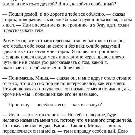
земли, а не кто-то другой? Я что, какой-то особенный?
— Пошли домой, и по дороге я тебе все объясню, — сказал
старик, поворачиваясь ко мне боком и рукой показывая, чтобы
я шел. — Иди впереди меня по тропинке, а я буду идти сзади
и рассказывать тебе.
Разумеется, все это заинтересовало меня настолько сильно,
что я забыл обо всем на свете и без каких-либо раздумий
сделал то, что сказал мне старик. Я пошел по тропинке,
а старик пошел сзади меня и начал мне через правое плечо
чуть ли не в самое ухо рассказывать о том, какой я,
оказывается, необыкновенный человек.
— Понимаешь, Миша, — сказал он, и мне вдруг стало стыдно
от того, что я до сих пор не поинтересовался, как его зовут.
Нехорошо как-то получалось: он называет меня по имени, а я,
кроме на «вы», больше никак его не называю.
— Простите, — перебил я его, — как вас зовут?
— Иван, — ответил старик. — Но тебе, наверное, будет
неловко называть меня так, потому что я намного старше тебя.
Поэтому зови меня дядь Ваня… Так вот, Миша, — вновь
переключился он на меня, — ты и вправду особенный. Дело