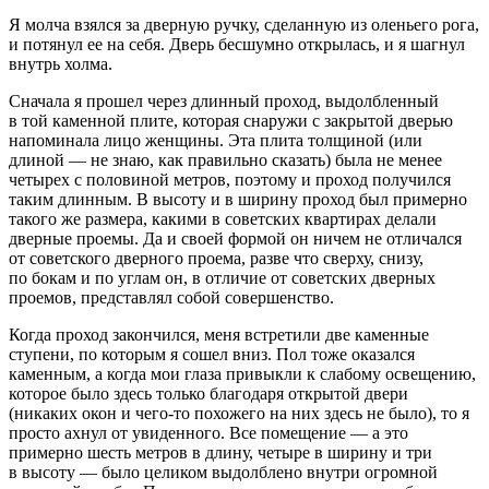
Я молча взялся за дверную ручку, сделанную из оленьего рога,
и потянул ее на себя. Дверь бесшумно открылась, и я шагнул
внутрь холма.
Сначала я прошел через длинный проход, выдолбленный
в той каменной плите, которая снаружи с закрытой дверью
напоминала лицо женщины. Эта плита толщиной (или
длиной — не знаю, как правильно сказать) была не менее
четырех с половиной метров, поэтому и проход получился
таким длинным. В высоту и в ширину проход был примерно
такого же размера, какими в советских квартирах делали
дверные проемы. Да и своей формой он ничем не отличался
от советского дверного проема, разве что сверху, снизу,
по бокам и по углам он, в отличие от советских дверных
проемов, представлял собой совершенство.
Когда проход закончился, меня встретили две каменные
ступени, по которым я сошел вниз. Пол тоже оказался
каменным, а когда мои глаза привыкли к слабому освещению,
которое было здесь только благодаря открытой двери
(никаких окон и чего-то похожего на них здесь не было), то я
просто ахнул от увиденного. Все помещение — а это
примерно шесть метров в длину, четыре в ширину и три
в высоту — было целиком выдолблено внутри огромной