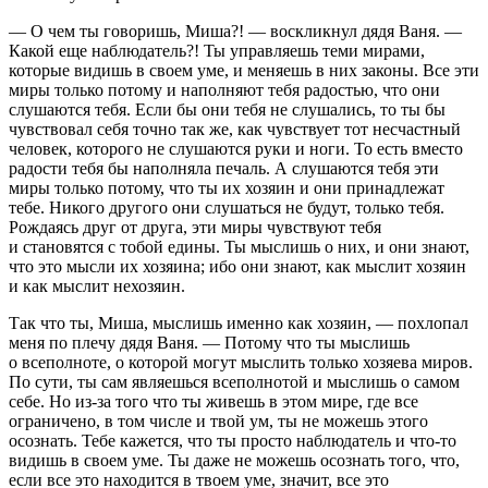
— О чем ты говоришь, Миша?! — воскликнул дядя Ваня. —
Какой еще наблюдатель?! Ты управляешь теми мирами,
которые видишь в своем уме, и меняешь в них законы. Все эти
миры только потому и наполняют тебя радостью, что они
слушаются тебя. Если бы они тебя не слушались, то ты бы
чувствовал себя точно так же, как чувствует тот несчастный
человек, которого не слушаются руки и ноги. То есть вместо
радости тебя бы наполняла печаль. А слушаются тебя эти
миры только потому, что ты их хозяин и они принадлежат
тебе. Никого другого они слушаться не будут, только тебя.
Рождаясь друг от друга, эти миры чувствуют тебя
и становятся с тобой едины. Ты мыслишь о них, и они знают,
что это мысли их хозяина; ибо они знают, как мыслит хозяин
и как мыслит нехозяин.
Так что ты, Миша, мыслишь именно как хозяин, — похлопал
меня по плечу дядя Ваня. — Потому что ты мыслишь
о всеполноте, о которой могут мыслить только хозяева миров.
По сути, ты сам являешься всеполнотой и мыслишь о самом
себе. Но из-за того что ты живешь в этом мире, где все
ограничено, в том числе и твой ум, ты не можешь этого
осознать. Тебе кажется, что ты просто наблюдатель и что-то
видишь в своем уме. Ты даже не можешь осознать того, что,
если все это находится в твоем уме, значит, все это