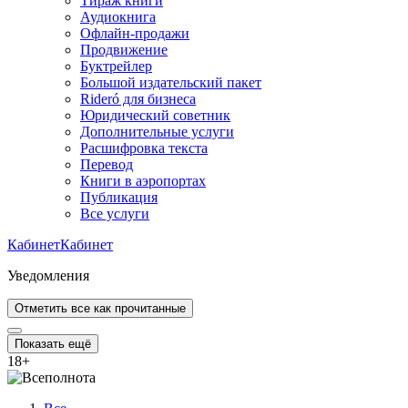
Тираж книги
Аудиокнига
Офлайн-продажи
Продвижение
Буктрейлер
Большой издательский пакет
Rideró для бизнеса
Юридический советник
Дополнительные услуги
Расшифровка текста
Перевод
Книги в аэропортах
Публикация
Все услуги
Кабинет
Кабинет
Уведомления
Отметить все как прочитанные
Показать ещё
18
+