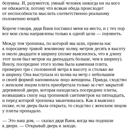
безумны. И, разумеется, умный человек никогда ни на кого
не обижается, потому что всякая обида происходит
от неспособности мыслить соответственно реальному
положению вещей.
Короче говоря, дядя Ваня поставил меня на место, и с тех пор
все мои силы направлены только к одной цели — поумнеть.
Между тем тропинка, по которой мы шли, привела нас
к поросшему травой земляному холму, метров десять в высоту
и около двадцати в ширину (позже выяснилось, что в длину
этот холм был метров на двенадцать больше, чем в ширину).
Внизу, посередине этого холма была каменная плита,
примерно три с половиной метра в высоту и столько же
в ширину. Она выступала из холма на метр с небольшим
и своей формой напоминала лицо женщины. Правда, сходство
с женским лицом плита приобретала только за счет закрытой
деревянной двери, которая находилась посередине плиты,
возвышаясь снизу над тропинкой сантиметров на пятнадцать,
и перед которой тропинка заканчивалась. Как я выяснил
позже, если дверь была открыта, то сходство с женским лицом
у плиты пропадало.
— Это наш дом, — сказал дядя Ваня, когда мы подошли
к двери. — Открывай дверь и заходи.