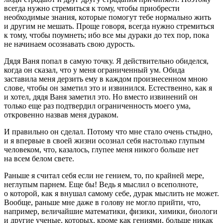
всегда нужно стремиться к тому, чтобы приобрести
необходимые знания, которые помогут тебе нормально жить
и другим не мешать. Проще говоря, всегда нужно стремиться
к тому, чтобы поумнеть; ибо все мы дураки до тех пор, пока
не начинаем осознавать свою дурость.
Дядя Ваня попал в самую точку. Я действительно обиделся,
когда он сказал, что у меня ограниченный ум. Обида
заставила меня дерзить ему в каждом произнесенном мною
слове, чтобы он заметил это и извинился. Естественно, как я
и хотел, дядя Ваня заметил это. Но вместо извинений он
только еще раз подтвердил ограниченность моего ума,
откровенно назвав меня дураком.
И правильно он сделал. Потому что мне стало очень стыдно,
и я впервые в своей жизни осознал себя настолько глупым
человеком, что, казалось, глупее меня никого больше нет
на всем белом свете.
Раньше я считал себя если не гением, то, по крайней мере,
неглупым парнем. Еще бы! Ведь я мыслил о всеполноте,
о которой, как я внушал самому себе, дурак мыслить не может.
Вообще, раньше мне даже в голову не могло прийти, что,
например, величайшие математики, физики, химики, биологи
и другие ученые, которых, кроме как гениями, больше никак