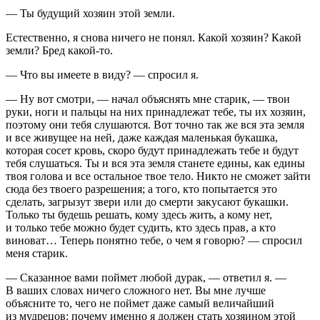
— Ты будущий хозяин этой земли.
Естественно, я снова ничего не понял. Какой хозяин? Какой
земли? Бред какой-то.
— Что вы имеете в виду? — спросил я.
— Ну вот смотри, — начал объяснять мне старик, — твои
руки, ноги и пальцы на них принадлежат тебе, ты их хозяин,
поэтому они тебя слушаются. Вот точно так же вся эта земля
и все живущее на ней, даже каждая маленькая букашка,
которая сосет кровь, скоро будут принадлежать тебе и будут
тебя слушаться. Ты и вся эта земля станете едины, как едины
твоя голова и все остальное твое тело. Никто не сможет зайти
сюда без твоего разрешения; а того, кто попытается это
сделать, загрызут звери или до смерти закусают букашки.
Только ты будешь решать, кому здесь жить, а кому нет,
и только тебе можно будет судить, кто здесь прав, а кто
виноват… Теперь понятно тебе, о чем я говорю? — спросил
меня старик.
— Сказанное вами поймет любой дурак, — ответил я. —
В ваших словах ничего сложного нет. Вы мне лучше
объясните то, чего не поймет даже самый величайший
из мудрецов: почему именно я должен стать хозяином этой