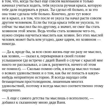
в том, что, когда ты был еще совсем маленьким и только
начинал учиться ходить, тебя укусила ручная крыса, которую
тебе дали подержать в руках. Ты сделал ей больно, и за это
она тоже сделала тебе больно. Конечно, дело тут вовсе
не в крысе, а в том, что после ее укуса ты начал расти совсем
другим человеком. Если бы тогда крыса тебя не укусила, то
сейчас ты мыслил бы по-другому, а значит, не смог бы стать
хозяином этой земли. Ведь чтобы стать хозяином чего-то,
нужно сперва научиться мыслить как хозяин. Без этих мыслей
человек может быть кем угодно, даже царем, но хозяином —
никогда.
— Да я, вроде бы, за всю свою жизнь еще ни разу не мыслил,
как хозяин, — сказал я, переваривая в своей голове
услышанное (до встречи с дядей Ваней о случае с крысой мне
никто не рассказывал, а сам я, разумеется, ничего об этом
не помнил). — Сколько помню себя, я всегда мыслил только
о всяких удовольствиях и о том, как бы не попасть в какую-
нибудь неприятную историю. Я всегда ощущал себя
беззащитным простолюдином, лишенным многих
удовольствий, поэтому я всегда мыслил соответственно этому
ощущению.
— А еще с самого детства ты мыслишь о всеполноте, —
добавил к сказанному мною дядя Ваня.