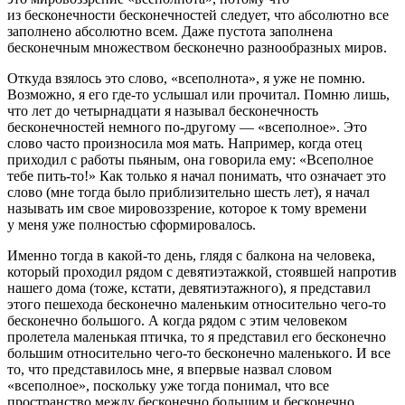
из бесконечности бесконечностей следует, что абсолютно все
заполнено абсолютно всем. Даже пустота заполнена
бесконечным множеством бесконечно разнообразных миров.
Откуда взялось это слово, «всеполнота», я уже не помню.
Возможно, я его где-то услышал или прочитал. Помню лишь,
что лет до четырнадцати я называл бесконечность
бесконечностей немного по-другому — «всеполное». Это
слово часто произносила моя мать. Например, когда отец
приходил с работы пьяным, она говорила ему: «Всеполное
тебе пить-то!» Как только я начал понимать, что означает это
слово (мне тогда было приблизительно шесть лет), я начал
называть им свое мировоззрение, которое к тому времени
у меня уже полностью сформировалось.
Именно тогда в какой-то день, глядя с балкона на человека,
который проходил рядом с девятиэтажкой, стоявшей напротив
нашего дома (тоже, кстати, девятиэтажного), я представил
этого пешехода бесконечно маленьким относительно чего-то
бесконечно большого. А когда рядом с этим человеком
пролетела маленькая птичка, то я представил его бесконечно
большим относительно чего-то бесконечно маленького. И все
то, что представилось мне, я впервые назвал словом
«всеполное», поскольку уже тогда понимал, что все
пространство между бесконечно большим и бесконечно