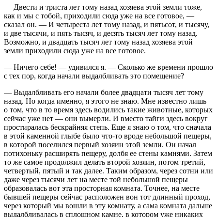
— Двести и триста лет тому назад хозяева этой земли тоже,
как и мы с тобой, приходили сюда уже на все готовое, —
сказал он. — И четыреста лет тому назад, и пятьсот, и тысячу,
и две тысячи, и пять тысяч, и десять тысяч лет тому назад.
Возможно, и двадцать тысяч лет тому назад хозяева этой
земли приходили сюда уже на все готовое.
— Ничего себе! — удивился я. — Сколько же времени прошло
с тех пор, когда начали выдалбливать это помещение?
— Выдалбливать его начали более двадцати тысяч лет тому
назад. Но когда именно, я этого не знаю. Мне известно лишь
о том, что в то время здесь водились такие животные, которых
сейчас уже нет — они вымерли. И вместо тайги здесь вокруг
простиралась бескрайняя степь. Еще я знаю о том, что сначала
в этой каменной глыбе было что-то вроде небольшой пещеры,
в которой поселился первый хозяин этой земли. Он начал
потихоньку расширять пещеру, долбя ее стены камнями. Затем
то же самое продолжил делать второй хозяин, потом третий,
четвертый, пятый и так далее. Таким образом, через сотни или
даже через тысячи лет на месте той небольшой пещеры
образовалась вот эта просторная комната. Точнее, на месте
бывшей пещеры сейчас расположен вон тот длинный проход,
через который мы вошли в эту комнату, а сама комната дальше
выдалбливалась в сплошном камне, в котором уже никаких