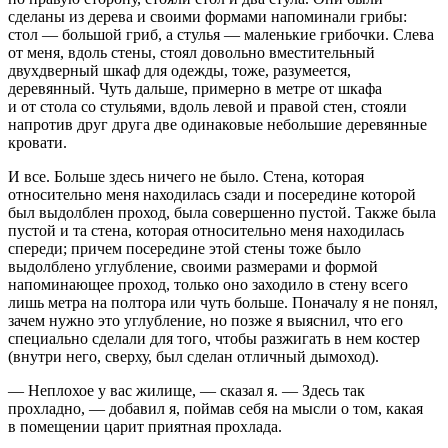
сделаны из дерева и своими формами напоминали грибы:
стол — большой гриб, а стулья — маленькие грибочки. Слева
от меня, вдоль стены, стоял довольно вместительный
двухдверный шкаф для одежды, тоже, разумеется,
деревянный. Чуть дальше, примерно в метре от шкафа
и от стола со стульями, вдоль левой и правой стен, стояли
напротив друг друга две одинаковые небольшие деревянные
кровати.
И все. Больше здесь ничего не было. Стена, которая
относительно меня находилась сзади и посередине которой
был выдолблен проход, была совершенно пустой. Также была
пустой и та стена, которая относительно меня находилась
спереди; причем посередине этой стены тоже было
выдолблено углубление, своими размерами и формой
напоминающее проход, только оно заходило в стену всего
лишь метра на полтора или чуть больше. Поначалу я не понял,
зачем нужно это углубление, но позже я выяснил, что его
специально сделали для того, чтобы разжигать в нем костер
(внутри него, сверху, был сделан отличный дымоход).
— Неплохое у вас жилище, — сказал я. — Здесь так
прохладно, — добавил я, поймав себя на мысли о том, какая
в помещении царит приятная прохлада.