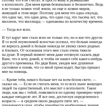
Потому что я не считал. Я просто живу и размышляю
о всеполноте. Для меня время безначально и бесконечно. Ведь
я не только хозяин этой земли, но еще и хозяин миров,
живущий в этом мире. Поэтому для меня что одна секунда,
что один час, что один день, что один год, что тысяча лет, что
миллион, что миллиард — одинаковы по количеству времени.
— Тогда все ясно.
И тут вдруг мне стало ясно не только это, но и кое-что другое.
Я со всей неумолимой ясностью осознал, что больше никогда
не вернусь домой и больше никогда не увижу своих родных
и близких. От осознания этого мне стало очень тяжело
на душе. В первый момент меня даже потянуло сказать дяде
Ване, что я хочу домой, и чтобы он нашел себе какого-нибудь
другого преемника. Но дядя Ваня, увидев мое душевное
состояние и поняв, что со мной происходит, быстро пришел
мне на помощь.
— Кроме тебя, никого больше нет на всем белом свете, —
сказал он. — Если не считать меня, то из всех ныне живущих
людей ты единственный, кто мыслит о всеполноте. Такие
люди, как мы с тобой, появляются по одному примерно через
каждые пятьдесят лет. И все они, достигнув определенного
возраста — в среднем около двадцати пяти лет, —
призываются сюда, чтобы приобрести необходимые знания