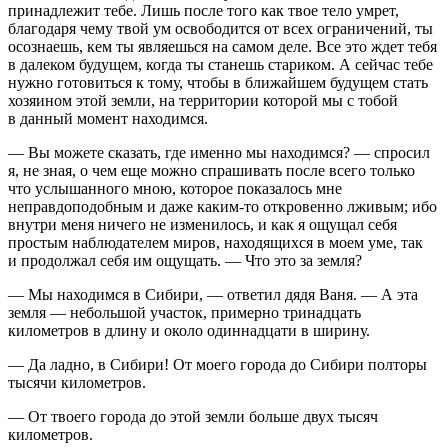
принадлежит тебе. Лишь после того как твое тело умрет,
благодаря чему твой ум освободится от всех ограничений, ты
осознаешь, кем ты являешься на самом деле. Все это ждет тебя
в далеком будущем, когда ты станешь стариком. А сейчас тебе
нужно готовиться к тому, чтобы в ближайшем будущем стать
хозяином этой земли, на территории которой мы с тобой
в данный момент находимся.
— Вы можете сказать, где именно мы находимся? — спросил
я, не зная, о чем еще можно спрашивать после всего только
что услышанного мною, которое показалось мне
неправдоподобным и даже каким-то откровенно лживым; ибо
внутри меня ничего не изменилось, и как я ощущал себя
простым наблюдателем миров, находящихся в моем уме, так
и продолжал себя им ощущать. — Что это за земля?
— Мы находимся в Сибири, — ответил дядя Ваня. — А эта
земля — небольшой участок, примерно тринадцать
километров в длину и около одиннадцати в ширину.
— Да ладно, в Сибири! От моего города до Сибири полторы
тысячи километров.
— От твоего города до этой земли больше двух тысяч
километров.