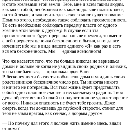
и стать хозяевами этой земли. Тебе, мне и всем таким людям,
как мы с тобой, необходимо как можно дольше пожить здесь,
на этой земле, и закончить здесь свое земное существование.
Помимо этого, необходимо также соблюдать преемственность.
То есть необходимо соблюдать передачу власти от одного
хозяина этой земли к другому. В случае если эта
преемственность будет прервана раньше времени, то вместе
с ней прервется цепочка бесконечности бытия, и тогда все
исчезнет; ибо мы в виде нашего единого «Я» как раз и есть
вся эта бесконечность. Мы — единая всеполнота!
Что же касается того, что ты больше никогда не вернешься
домой и больше никогда не увидишь своих родных и близких,
то ты ошибаешься, — продолжал дядя Ваня. —
В бесконечности бытия ты побываешь дома и увидишь своих
родственников бесконечное число раз. Ты никогда никого
и ничего не потеряешь. Вся твоя жизнь будет представлять
собой одно сплошное счастье и нескончаемую радость. Твоя
душа обретет вечный покой и получит полное удовлетворение
от всего. Никакая опасность не будет тебе грозить. Даже
смерть, когда ты доживешь до глубокой старости, станет для
тебя не злым врагом, как сейчас, а добрым другом.
— Но почему для этого я должен жить именно здесь, вдали
от дома?