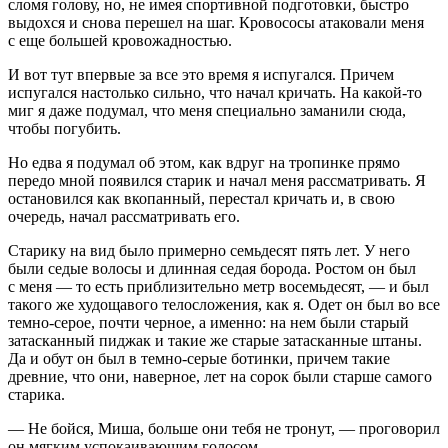
сломя голову, но, не имея спортивной подготовки, быстро
выдохся и снова перешел на шаг. Кровососы атаковали меня
с еще большей кровожадностью.
И вот тут впервые за все это время я испугался. Причем
испугался настолько сильно, что начал кричать. На какой-то
миг я даже подумал, что меня специально заманили сюда,
чтобы погубить.
Но едва я подумал об этом, как вдруг на тропинке прямо
передо мной появился старик и начал меня рассматривать. Я
остановился как вкопанный, перестал кричать и, в свою
очередь, начал рассматривать его.
Старику на вид было примерно семьдесят пять лет. У него
были седые волосы и длинная седая борода. Ростом он был
с меня — то есть приблизительно метр восемьдесят, — и был
такого же худощавого телосложения, как я. Одет он был во все
темно-серое, почти черное, а именно: на нем были старый
затасканный пиджак и такие же старые затасканные штаны.
Да и обут он был в темно-серые ботинки, причем такие
древние, что они, наверное, лет на сорок были старше самого
старика.
— Не бойся, Миша, больше они тебя не тронут, — проговорил
он мягким успокаивающим голосом.