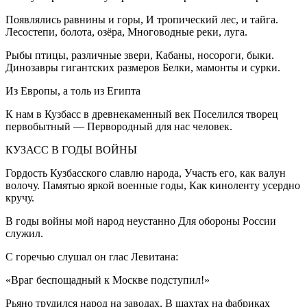
Появлялись равнины и горы, И тропический лес, и тайга.
Лесостепи, болота, озёра, Многоводные реки, луга.
Рыбы птицы, различные звери, Кабаны, носороги, быки.
Динозавры гигантских размеров Белки, мамонты и сурки.
Из Европы, а толь из Египта
К нам в Кузбасс в древнекаменный век Поселился творец
первобытный — Первородный для нас человек.
КУЗАСС В ГОДЫ ВОЙНЫ
Гордость Кузбасского славлю народа, Участь его, как валун
волочу. Памятью яркой военные годы, Как киноленту усердно
кручу.
В годы войны мой народ неустанно Для обороны
Росси
и
служил.
С горечью слушал он глас Левитана:
«Враг беспощадный к Москве подступил!»
Рьяно трудился народ на заводах, В шахтах на фабриках