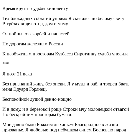
Время крутит судьбы киноленту
Тех блокадных событий упрямо Я скитался по белому свету
В грёзах видел отца, дом и маму.
От войны, от скорбей и напастей
По дорогам железным
Росси
и
К необъятным просторам Кузбасса Сиротинку судьба уносила.
***
Я поэт 21 века
Без признаний живу, без опеки. Я у музы и раб, и творец Звать
меня Эдуард Горянец.
Беспокойной душой денно-нощно
И в дому, и в берёзовой роще Строки мчу молодецкой отвагой
По бескрайним просторам бумаги.
Мне давно было Божьим дыханьем Благородное в жизни
призванье. Я любовью под небушком синем Воспеваю народ