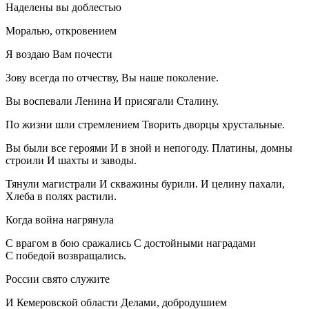
Наделены вы доблестью
Моралью, откровением
Я воздаю Вам почести
Зову всегда по отчеству, Вы наше поколение.
Вы воспевали Ленина И присягали Сталину.
По жизни шли стремлением Творить дворцы хрустальные.
Вы были все героями И в зной и непогоду. Платины, домны
строили И шахты и заводы.
Тянули магистрали И скважины бурили. И целину пахали,
Хлеба в полях растили.
Когда война нагрянула
С врагом в бою сражались С достойными наградами
С победой возвращались.
Росси
и свято служите
И Кемеровской области Делами, добродушием