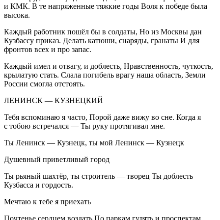
и КМК. В те напряженные тяжкие годы Воля к победе была
высока.
Каждый работник пошёл бы в солдаты, Но из Москвы дан
Кузбассу приказ. Делать катюши, снаряды, гранаты И для
фронтов всех и про запас.
Каждый имел и отвагу, и доблесть, Нравственность, чуткость,
крылатую стать. Слала погибель врагу наша область, Земли
Росси
и смогла отстоять.
ЛЕНИНСК — КУЗНЕЦКИЙ
Тебя вспоминаю я часто, Порой даже вижу во сне. Когда я
с тобою встречался — Ты руку протягивал мне.
Ты Ленинск — Кузнецк, ты мой Ленинск — Кузнецк
Душевный приветливый город
Ты рьяный шахтёр, ты строитель — творец Ты доблесть
Кузбасса и гордость.
Мечтаю к тебе я приехать
Почтенье сердцем воздать По паркам гулять и проспектам,