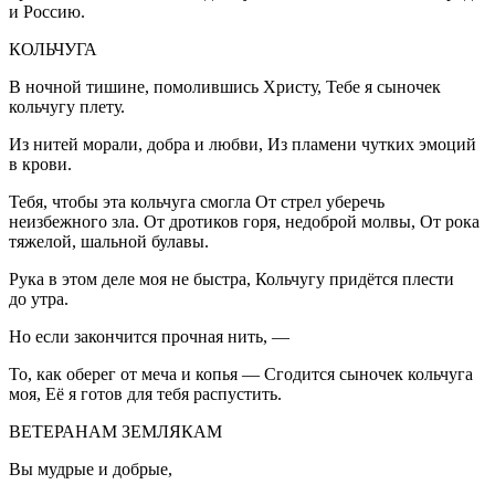
и
Росси
ю.
КОЛЬЧУГА
В ночной тишине, помолившись Христу, Тебе я сыночек
кольчугу плету.
Из нитей морали, добра и любви, Из пламени чутких эмоций
в крови.
Тебя, чтобы эта кольчуга смогла От стрел уберечь
неизбежного зла. От дротиков горя, недоброй молвы, От рока
тяжелой, шальной булавы.
Рука в этом деле моя не быстра, Кольчугу придётся плести
до утра.
Но если закончится прочная нить, —
То, как оберег от меча и копья — Сгодится сыночек кольчуга
моя, Её я готов для тебя распустить.
ВЕТЕРАНАМ ЗЕМЛЯКАМ
Вы мудрые и добрые,