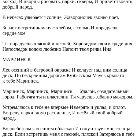
восход. И дворцы рисовать, парки, скверы, И приветствовать
добрый народ.
В небесах улыбается солнце, Жавороночек звонко поёт.
Значит встретишь меня с хлебом, с солью И порадуешь
сердце моё.
Ты порадуешь пляской и песней, Хороводом своим среди дня.
Напоследок водою любезно Напоит твоя речка Иня.
МАРИИНСК
Лес осенний в багровой окраске И колдует над ним солнца
диск. По бескрайним дорогам Кузбасским Мчусь крылато
к тебе Мариинск.
Мариинск, Мариинск, Мариинск — Удалой, созидательный
город. Работяга ты и властелин Ты чаруешь забавно мажором.
Устремляюсь к тебе не впервые Измерять и уклад, и оплот.
Встречу парки, дома расписные, И весёлый твой добрый
народ.
Волшебством я осенним обласкан И сопутствует мне солнца
диск. Если встретишь меня с песней, пляской Затеряюсь в тебе