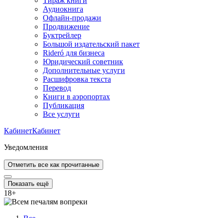
Тираж книги
Аудиокнига
Офлайн-продажи
Продвижение
Буктрейлер
Большой издательский пакет
Rideró для бизнеса
Юридический советник
Дополнительные услуги
Расшифровка текста
Перевод
Книги в аэропортах
Публикация
Все услуги
Кабинет
Кабинет
Уведомления
Отметить все как прочитанные
Показать ещё
18
+