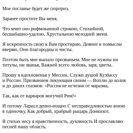
Мое посланье будет же сюрприз,
Заранее простите Вы меня,
Что мчит оно рифмованной строкою, Стихийной,
бесшабашно-удалою, Хрустальною мелодией звеня.
Я искренность свою к Вам простираю, Деяние и помыслы
вверяю, Они благородны и чисты.
Поэтом быть мне выпало призваньем, Мне не нужны ни
титулы, ни званья, Важней всего любовь, заря, цветы.
Прошу я вдохновенья у Мессии, Служи душой Кузбассу
и
Росси
и. Призванием ликующим своим — Воплю до колик
и до диких спазмов: «
Росси
я не исчезни от маразма,
Так, как от варваров могучий Рим!»
И потому Лариса денно-нощно С несправедливостью воюю
в одиночку, Как добрый, храбрый рыцарь Донкихот.
В стихах несу я нравственность, духовность И прославляю
песней нашу область,