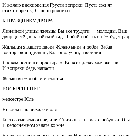
И желаю вдохновенья Грусти вопреки. Пусть звенят
стихотворенья, Словно родники.
К ПРАЗДНИКУ ДВОРА
Линейной улицы жильцы Вы все трудяги — молодцы. Ваш
двор цветёт, как райский сад, Любой побыть в нём будет рад.
Жильцам я вашего двора Желаю мира и добра. Забав,
восторгов и идиллий, Благополучий, изобилий.
Я к вам почтенье простираю, Во всех делах удач желаю.
И вопреки беде, напасти
Желаю всем любви и счастья.
ВОСКРЕШЕНИЕ
медсестре Юле
Не забыть на исходе июля-
Был со смертью я наедине. Снизошла ты, как с небушка Юля
В белоснежном халате ко мне.
Я недугом сражен был, как пулей И у пропасти жил на краю.