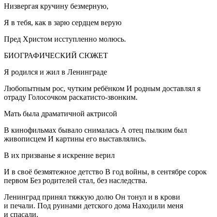
Низвергая кручину безмерную,
Я в тебя, как в зарю сердцем верую
Пред Христом исступленно молюсь.
БИОГРАФИЧЕСКИЙ СЮЖЕТ
Я родился и жил в Ленинграде
Любопытным рос, чутким ребёнком И родным доставлял я
отраду Голосочком раскатисто-звонким.
Мать была драматичной актрисой
В кинофильмах бывало снималась А отец пылким был
живописцем И картины его выставлялись.
В их призванье я искренне верил
И в своё безмятежное детство В год войны, в сентябре сорок
первом Без родителей стал, без наследства.
Ленинград принял тяжкую долю Он тонул и в крови
и печали. Под руинами детского дома Находили меня
и спасали.