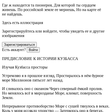
Где ж находится та пионерия, Для которой ты сердцем
живешь. По
росси
йской земле ее мериешь, Но на карте её
не найдешь.
Здесь есть иллюстрация
Зарегистрируйтесь или войдите, чтобы увидеть ее и другие
изображения
Зарегистрироваться
Есть аккаунт?
Войти
ПРЕДИСЛОВИЕ К ИСТОРИИ КУЗБАССА
Изучая Кузбасса просторы
Устремляю я в прошлое взгляд, Простиралось в нём бурное
море Миллионов пятьсот лет назад.
И сливалось оно с океаном Через северный ёмкий пролив.
Но менялось всё в мирозданье Море, климат, поверхность
Земли.
Непрерывное противоборство Море с сушей тянулось в веках.
Коль у моря иссякло упорство — Затерялось оно в берегах.