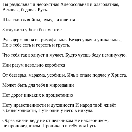
Ты раздольная и необъятная Хлебосольная и благодатная,
Вековая, бедовая Русь.
Шла сквозь войны, чуму, лихолетия
Заслужила у Бога бессмертие
Русь державная и триумфальная Вездесущая и уникальная,
Но в тебе есть и горесть и грусть.
Что тебя так волнует и мучает, Будто чуешь беду неминучую.
Или разум невольно коробится
От безверья, маразма, усобицы, Иль в опале подчас у Христа.
Может быть для тебя в мироздании
Нет дорог никаких к процветанию
Нету нравственности и духовности И народ твой живёт
в безысходности, Путь один у него в никуда.
Образ жизни веду не отшельником Не нахлебником,
не проповедником. Проникаю в тебя моя Русь.