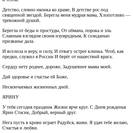
Детство, словно иконка ко храме, В детстве рос под
священной звездой. Берегла меня мудрая мама, Хлопотливо —
тревожной душой.
Берегла от беды и простуды, От обмана, порока и зла.
Славным взглядом своим изумрудным, К созиданью
призванье дала.
И вселила и веру, и силу, И отвагу острее клинка. Чтоб, как
предки, служил я
Росси
и И берёг от нашествий врага.
Сердцу нету роднее, дороже, Задушевнее мамы моей.
Дай здоровье и счастье ей Боже,
Нескончаемых жизненных дней.
ЯРИНУ
У тебя сегодня праздник Жизни ярче круг. С Днем рожденья
Ярин Стасик, Добрый, верный друг.
Нега пусть в крови играет Радуйся, живи. Я удач тебе желаю,
Счастья и любви.