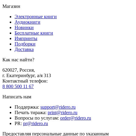
Магазин
Электронные книги
Аудиокниги
Новинки
Бесплатные книги
Импринты
Подборки
Доставка
Как нас найти?
620027
,
Россия
,
г. Екатеринбург, а/я 313
Контактный телефон
:
8 800 500 11 67
Написать нам
Поддержка
:
support@ridero.ru
Печать тиража
:
print@ridero.ru
Вопросы по услугам
:
order@ridero.ru
PR
:
pr@ridero.ru
Предоставляя персональные данные по указанным