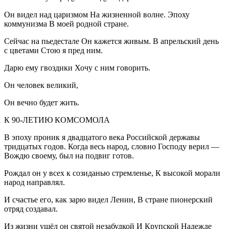
Он видел над царизмом На жизненной волне. Эпоху
коммунизма В моей родной стране.
Сейчас на пьедестале Он кажется живым. В апрельский день
с цветами Стою я пред ним.
Дарю ему гвоздики Хочу с ним говорить.
Он человек великий,
Он вечно будет жить.
К 90-ЛЕТИЮ КОМСОМОЛА
В эпоху проник я двадцатого века
Росси
йской державы
тридцатых годов. Когда весь народ, словно Господу верил —
Вождю своему, был на подвиг готов.
Рождал он у всех к созиданью стремленье, К высокой морали
народ направлял.
И счастье его, как зарю видел Ленин, В стране пионерский
отряд создавал.
Из жизни ушёл он святой незабудкой И Крупской Надежде