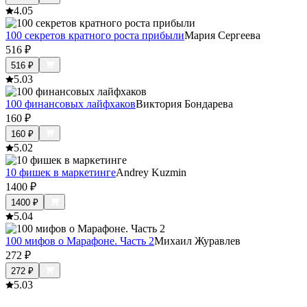
4.0
5
100 секретов кратного роста прибыли
Мария Сергеева
516
₽
516
₽
5.0
3
100 финансовых лайфхаков
Виктория Бондарева
160
₽
160
₽
5.0
2
10 фишек в маркетинге
Andrey Kuzmin
1400
₽
1400
₽
5.0
4
100 мифов о Марафоне. Часть 2
Михаил Журавлев
272
₽
272
₽
5.0
3