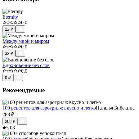
Eternity
0.0
12
₽
Между мной и миром
0.0
32
₽
Вдохновение без слов
0.0
0
₽
Рекомендуемые
100 рецептов для аэрогриля: вкусно и легко
Наталья Бибекина
288
₽
288
₽
5.0
8
100+ способов успокоиться
Анастасия Левандовски