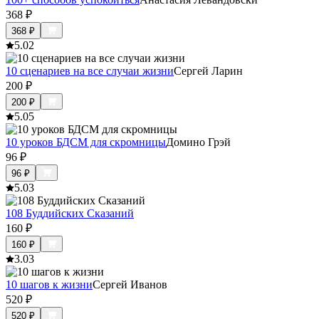
368
₽
368
₽
5.0
2
10 сценариев на все случаи жизни
Сергей Ларин
200
₽
200
₽
5.0
5
10 уроков БДСМ для скромницы
Домино Грэй
96
₽
96
₽
5.0
3
108 Буддийских Сказаний
160
₽
160
₽
3.0
3
10 шагов к жизни
Сергей Иванов
520
₽
520
₽