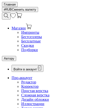
Главная
RUB
Сменить валюту
Магазин
Импринты
Бестселлеры
Бесплатные
Скидки
Подборки
Автору
Войти в аккаунт
Про-аккаунт
Редактор
Корректор
Простая верстка
Сложная верстка
Дизайн обложки
Иллюстрации