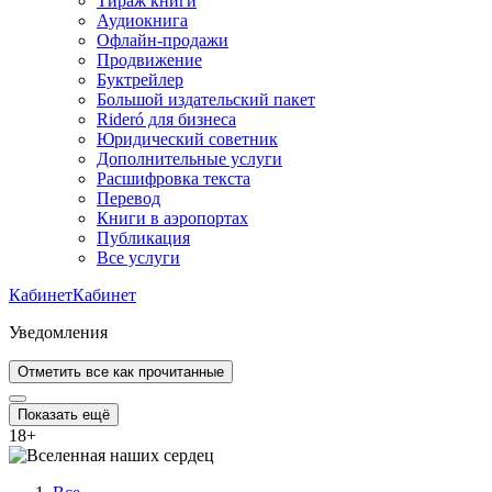
Тираж книги
Аудиокнига
Офлайн-продажи
Продвижение
Буктрейлер
Большой издательский пакет
Rideró для бизнеса
Юридический советник
Дополнительные услуги
Расшифровка текста
Перевод
Книги в аэропортах
Публикация
Все услуги
Кабинет
Кабинет
Уведомления
Отметить все как прочитанные
Показать ещё
18
+