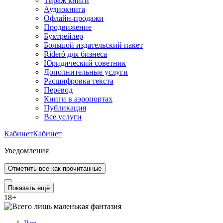
Тираж книги
Аудиокнига
Офлайн-продажи
Продвижение
Буктрейлер
Большой издательский пакет
Rideró для бизнеса
Юридический советник
Дополнительные услуги
Расшифровка текста
Перевод
Книги в аэропортах
Публикация
Все услуги
Кабинет
Кабинет
Уведомления
Отметить все как прочитанные
Показать ещё
18
+