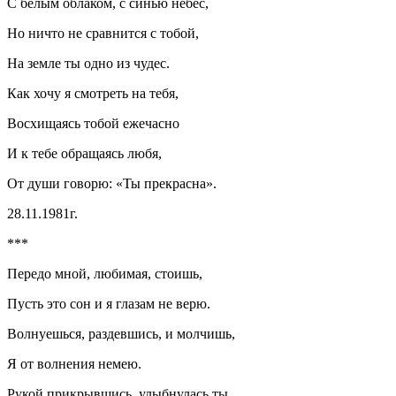
С белым облаком, с синью небес,
Но ничто не сравнится с тобой,
На земле ты одно из чудес.
Как хочу я смотреть на тебя,
Восхищаясь тобой ежечасно
И к тебе обращаясь любя,
От души говорю: «Ты прекрасна».
28.11.1981г.
***
Передо мной, любимая, стоишь,
Пусть это сон и я глазам не верю.
Волнуешься, раздевшись, и молчишь,
Я от волнения немею.
Рукой прикрывшись, улыбнулась ты.