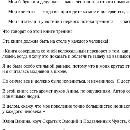
— Мои бабушки и дедушки — ваша честность и отвага помогае
— Мои клиенты — когда вы приходите ко мне и доверяетесь, я
— Мои читатели и участники первого потока тренинга — спаси
Что говорят об этой книге-тренинг
Эта книга должна быть на столе у каждого человека!
«Книга совершила со мной колоссальный переворот в том, как я 
людей, когда я хочу это показать и облегчить задачу во взаимо
Я не была особо стильной раньше, потому что в моих кругах это
и я считалась моднявой в школе.
Но сейчас все и должно было измениться, и изменилось. Я доста
В этой книге есть аромат духов Анны, по ощущениям. Автор се
и значимых людей.
В целом, скажу, что мое поколение точно большинство не знают,
у каждого человека!»
Юлия Ванина, коуч Скрытых Эмоций и Подавленных Чувств, би