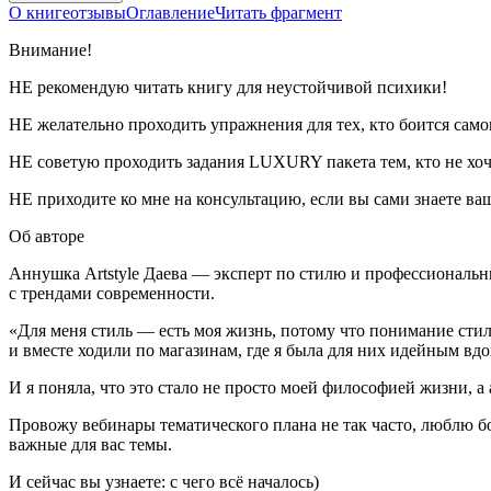
О книге
отзывы
Оглавление
Читать фрагмент
Внимание!
НЕ рекомендую читать книгу для неустойчивой психики!
НЕ желательно проходить упражнения для тех, кто боится самог
НЕ советую проходить задания LUXURY пакета тем, кто не хоч
НЕ приходите ко мне на консультацию, если вы сами знаете ваш
Об авторе
Аннушка Artstyle Даева — эксперт по стилю и профессиональ
с трендами современности.
«Для меня стиль — есть моя жизнь, потому что понимание стил
и вместе ходили по магазинам, где я была для них идейным вд
И я поняла, что это стало не просто моей философией жизни, а
Провожу вебинары тематического плана не так часто, люблю бо
важные для вас темы.
И сейчас вы узнаете: с чего всё началось)