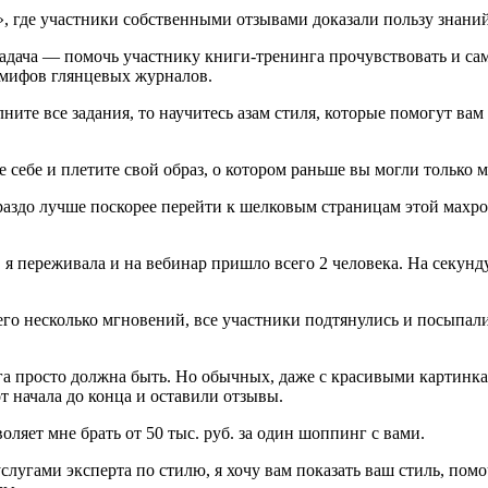
где участники собственными отзывами доказали пользу знаний 
адача — помочь участнику книги-тренинга прочувствовать и само
а мифов глянцевых журналов.
те все задания, то научитесь азам стиля, которые помогут вам 
 себе и плетите свой образ, о котором раньше вы могли только м
ораздо лучше поскорее перейти к шелковым страницам этой махро
, я переживала и на вебинар пришло всего 2 человека. На секун
его несколько мгновений, все участники подтянулись и посыпалис
нига просто должна быть. Но обычных, даже с красивыми картин
т начала до конца и оставили отзывы.
оляет мне брать от 50 тыс. руб. за один шоппинг с вами.
слугами эксперта по стилю, я хочу вам показать ваш стиль, пом