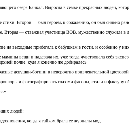
яющего озера Байкал. Выросла в семье прекрасных людей, кото
 стихи. Второй — был героем, к сожалению, он был сильно ране
е. Вторая — отважная участница ВОВ, мужественно служила в лё
стве на выходные прибегала к бабушкам в гости, и особенно у н
е мамины вещи и надевала их, уже тогда чувствовала себя экспе
рхней полке, куда я конечно же добиралась.
рекрасные девушки-богини в невероятно привлекательной цветовой
рошюры и фотографировать глазами фасоны, стили и фактуру об
с.»
ющих людей:
вдохновения, когда я тайком брала ее журналы мод.