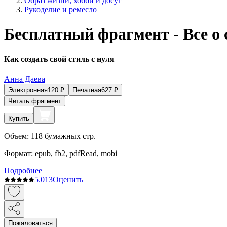
Образ жизни, хобби и досуг
Рукоделие и ремесло
Бесплатный фрагмент - Все о 
Как создать свой стиль с нуля
Анна Даева
Электронная
120
₽
Печатная
627
₽
Читать фрагмент
Купить
Объем:
118
бумажных стр.
Формат:
epub, fb2, pdfRead, mobi
Подробнее
5.0
13
Оценить
Пожаловаться