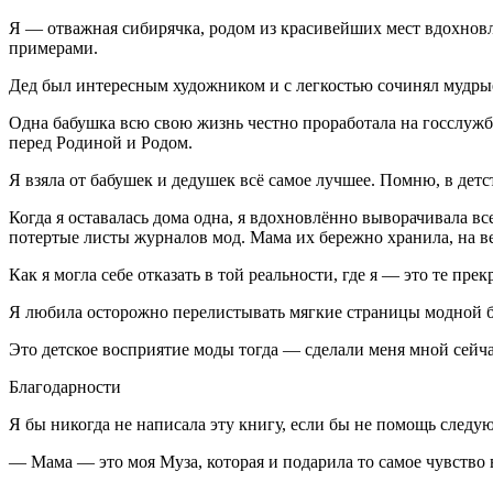
Я — отважная сибирячка, родом из красивейших мест вдохновл
примерами.
Дед был интересным художником и с легкостью сочинял мудрые
Одна бабушка всю свою жизнь честно проработала на госслужб
перед Родиной и Родом.
Я взяла от бабушек и дедушек всё самое лучшее. Помню, в дет
Когда я оставалась дома одна, я вдохновлённо выворачивала вс
потертые листы журналов мод. Мама их бережно хранила, на ве
Как я могла себе отказать в той реальности, где я — это те п
Я любила осторожно перелистывать мягкие страницы модной б
Это детское восприятие моды тогда — сделали меня мной сейча
Благодарности
Я бы никогда не написала эту книгу, если бы не помощь следу
— Мама — это моя Муза, которая и подарила то самое чувство 