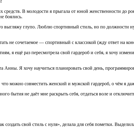
!
х средств. В молодости я прыгала от юной женственности до рок-
не боялись.
о выгляжу глупо. Люблю спортивный стиль, но по должности ну
етать не сочетаемое — спортивный с классикой (жду ответ на кон
иям, я ещё раз пересмотрела свой гардероб и себя, я хочу измен
та Анны. Я хочу научиться планировать свой день, программиро
, что можно совместить женский и мужской гардероб, о чём я даж
ного бытия не даёт мне раскрыть себя, отдаться воле и отключит
ак создать свой стиль с нуля», делала для себя пометки. Выдели