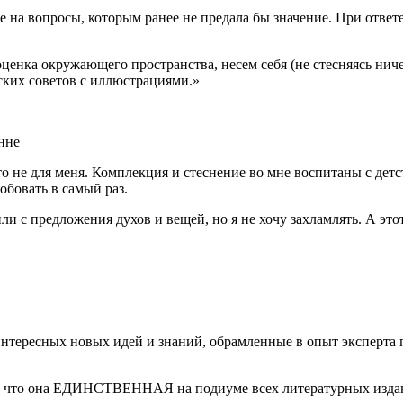
а вопросы, которым ранее не предала бы значение. При ответе
и оценка окружающего пространства, несем себя (не стесняясь ни
ских советов с иллюстрациями.»
нне
то не для меня. Комплекция и стеснение во мне воспитаны с детс
обовать в самый раз.
одили с предложения духов и вещей, но я не хочу захламлять. А 
 интересных новых идей и знаний, обрамленные в опыт эксперта
у что она ЕДИНСТВЕННАЯ на подиуме всех литературных издан