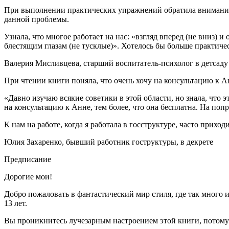
При выполнении практических упражнений обратила внимание н
данной проблемы.
Узнала, что многое работает на нас: «взгляд вперед (не вниз) 
блестящим глазам (не тусклые)». Хотелось бы больше практиче
Валерия Мисливцева, старший воспитатель-психолог в детсаду
При чтении книги поняла, что очень хочу на консультацию к А
«Давно изучаю всякие советики в этой области, но знала, что э
на консультацию к Анне, тем более, что она бесплатна. На попр
К нам на работе, когда я работала в госструктуре, часто прих
Юлия Захаренко, бывший работник гоструктуры, в декрете
Предписание
Дорогие мои!
Добро пожаловать в фантастический мир стиля, где так много
13 лет.
Вы проникнитесь лучезарным настроением этой книги, потом