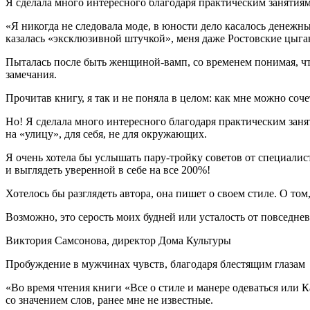
Я сделала много интересного благодаря практическим занятиям
«Я никогда не следовала моде, в юности дело касалось денежны
казалась «эксклюзивной штучкой», меня даже Ростовские цыга
Пыталась после быть женщиной-вамп, со временем понимая, чт
замечания.
Прочитав книгу, я так и не поняла в целом: как мне можно соч
Но! Я сделала много интересного благодаря практическим занят
на «улицу», для себя, не для окружающих.
Я очень хотела бы услышать пару-тройку советов от специалис
и выглядеть уверенной в себе на все 200%!
Хотелось бы разглядеть автора, она пишет о своем стиле. О том
Возможно, это серость моих будней или усталость от повседнев
Виктория Самсонова, директор Дома Культуры
Пробуждение в мужчинах чувств, благодаря блестящим глазам
«Во время чтения книги «Все о стиле и манере одеваться или К
со значением слов, ранее мне не известные.