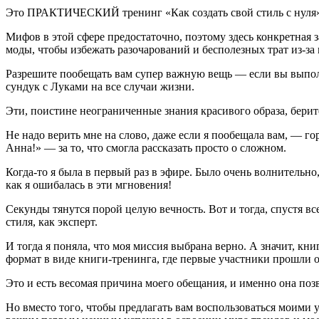
Это ПРАКТИЧЕСКИЙ тренинг «Как создать свой стиль с нуля», 
Мифов в этой сфере предостаточно, поэтому здесь конкретная з
моды, чтобы избежать разочарований и бесполезных трат из-з
Разрешите пообещать вам супер важную вещь — если вы выполни
сундук с Луками на все случаи жизни.
Эти, поистине неограниченные знания красивого образа, берите
Не надо верить мне на слово, даже если я пообещала вам, — г
Анна!» — за то, что смогла рассказать просто о сложном.
Когда-то я была в первый раз в эфире. Было очень волнительно
как я ошибалась в эти мгновения!
Секунды тянутся порой целую вечность. Вот и тогда, спустя вс
стиля, как эксперт.
И тогда я поняла, что моя миссия выбрана верно. А значит, к
формат в виде книги-тренинга, где первые участники прошли о
Это и есть весомая причина моего обещания, и именно она позв
Но вместо того, чтобы предлагать вам воспользоваться моими у