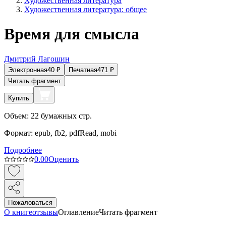
Художественная литература
Художественная литература: общее
Время для смысла
Дмитрий Лагошин
Электронная
40
₽
Печатная
471
₽
Читать фрагмент
Купить
Объем:
22
бумажных стр.
Формат:
epub, fb2, pdfRead, mobi
Подробнее
0.0
0
Оценить
Пожаловаться
О книге
отзывы
Оглавление
Читать фрагмент