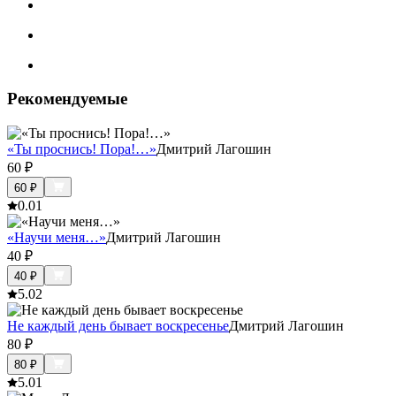
Рекомендуемые
«Ты проснись! Пора!…»
Дмитрий Лагошин
60
₽
60
₽
0.0
1
«Научи меня…»
Дмитрий Лагошин
40
₽
40
₽
5.0
2
Не каждый день бывает воскресенье
Дмитрий Лагошин
80
₽
80
₽
5.0
1