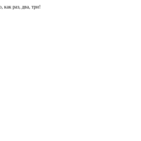
 как раз, два, три!