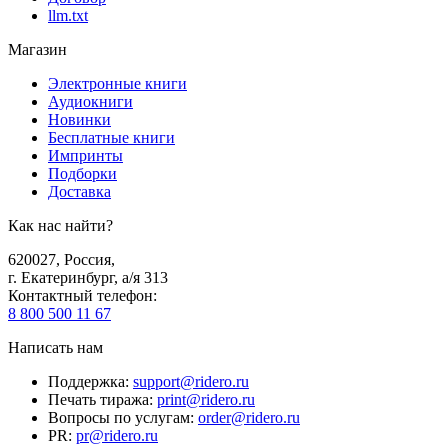
llm.txt
Магазин
Электронные книги
Аудиокниги
Новинки
Бесплатные книги
Импринты
Подборки
Доставка
Как нас найти?
620027
,
Россия
,
г. Екатеринбург, а/я 313
Контактный телефон
:
8 800 500 11 67
Написать нам
Поддержка
:
support@ridero.ru
Печать тиража
:
print@ridero.ru
Вопросы по услугам
:
order@ridero.ru
PR
:
pr@ridero.ru