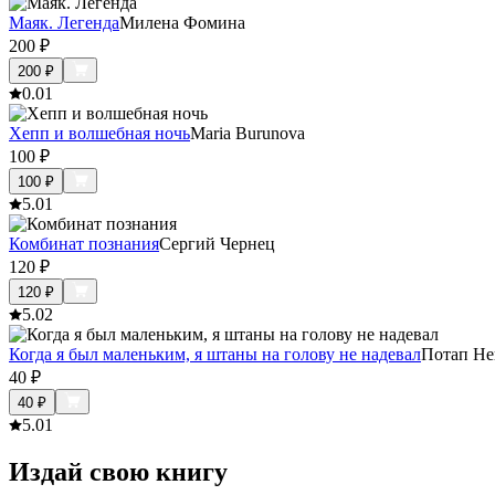
Маяк. Легенда
Милена Фомина
200
₽
200
₽
0.0
1
Хепп и волшебная ночь
Maria Burunova
100
₽
100
₽
5.0
1
Комбинат познания
Сергий Чернец
120
₽
120
₽
5.0
2
Когда я был маленьким, я штаны на голову не надевал
Потап Не
40
₽
40
₽
5.0
1
Издай свою книгу