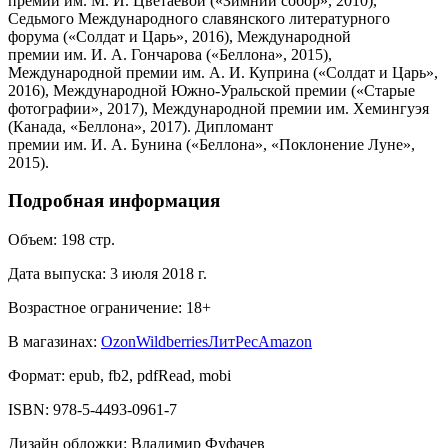
премии им. М. И. Цветаевой («Зимний собор», 2010),
Седьмого Международного славянского литературного
форума («Солдат и Царь», 2016), Международной
премии им. И. А. Гончарова («Беллона», 2015),
Международной премии им. А. И. Куприна («Солдат и Царь»,
2016), Международной Южно-Уральской премии («Старые
фотографии», 2017), Международной премии им. Хемингуэя
(Канада, «Беллона», 2017). Дипломант
премии им. И. А. Бунина («Беллона», «Поклонение Луне»,
2015).
Подробная информация
Объем:
198
стр.
Дата выпуска:
3 июля 2018 г.
Возрастное ограничение:
18
+
В магазинах:
Ozon
Wildberries
ЛитРес
Amazon
Формат:
epub, fb2, pdfRead, mobi
ISBN:
978-5-4493-0961-7
Дизайн обложки
:
Владимир Фуфачев