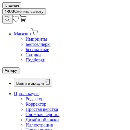
Главная
RUB
Сменить валюту
Магазин
Импринты
Бестселлеры
Бесплатные
Скидки
Подборки
Автору
Войти в аккаунт
Про-аккаунт
Редактор
Корректор
Простая верстка
Сложная верстка
Дизайн обложки
Иллюстрации