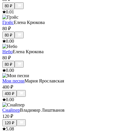
80
₽
0.0
1
Грэйс
Елена Крюкова
80
₽
80
₽
0.0
0
Небо
Елена Крюкова
80
₽
80
₽
0.0
0
Мои песни
Мария Ярославская
400
₽
400
₽
0.0
0
Снайпер
Владимир Лиштванов
120
₽
120
₽
5.0
8