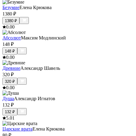
Безумие
Елена Крюкова
1380
₽
1380
₽
0.0
0
Абсолют
Максим Модлинский
148
₽
148
₽
0.0
0
Древние
Александр Шавель
320
₽
320
₽
0.0
0
Душа
Александр Игнатов
132
₽
132
₽
5.0
1
Царские врата
Елена Крюкова
80
₽