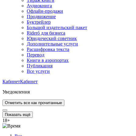
Тираж книги
Аудиокнига
Офлайн-продажи
Продвижение
Буктрейлер
Большой издательский пакет
Rideró для бизнеса
Юридический советник
Дополнительные услуги
Расшифровка текста
Перевод
Книги в аэропортах
Публикация
Все услуги
Кабинет
Кабинет
Уведомления
Отметить все как прочитанные
Показать ещё
18
+