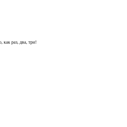
 как раз, два, три!