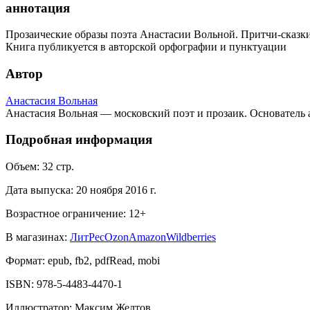
аннотация
Прозаические образы поэта Анастасии Вольной. Притчи-сказки
Книга публикуется в авторской орфографии и пунктуации
Автор
Анастасия Вольная
Анастасия Вольная — московский поэт и прозаик. Основатель 
Подробная информация
Объем:
32
стр.
Дата выпуска:
20 ноября 2016 г.
Возрастное ограничение:
12
+
В магазинах:
ЛитРес
Ozon
Amazon
Wildberries
Формат:
epub, fb2, pdfRead, mobi
ISBN:
978-5-4483-4470-1
Иллюстратор
:
Максим Желтов