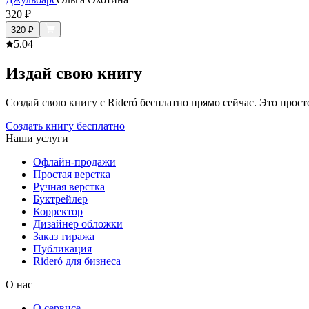
320
₽
320
₽
5.0
4
Издай свою книгу
Создай свою книгу с Rideró бесплатно прямо сейчас. Это просто,
Создать книгу бесплатно
Наши услуги
Офлайн-продажи
Простая верстка
Ручная верстка
Буктрейлер
Корректор
Дизайнер обложки
Заказ тиража
Публикация
Rideró для бизнеса
О нас
О сервисе