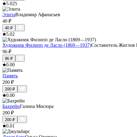
5.0
25
Элита
Владимир Афанасьев
40
₽
40
₽
5.0
2
Художник Филипп де Ласло (1869—1937)
Составитель Жиглов 
96
₽
96
₽
0.0
0
Память
200
₽
200
₽
0.0
0
Бахрейн
Галина Мисюра
200
₽
200
₽
0.0
1
Джульбарс
Ольга Охотина