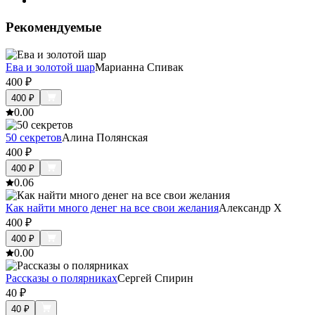
Рекомендуемые
Ева и золотой шар
Марианна Спивак
400
₽
400
₽
0.0
0
50 секретов
Алина Полянская
400
₽
400
₽
0.0
6
Как найти много денег на все свои желания
Александр Х
400
₽
400
₽
0.0
0
Рассказы о полярниках
Сергей Спирин
40
₽
40
₽