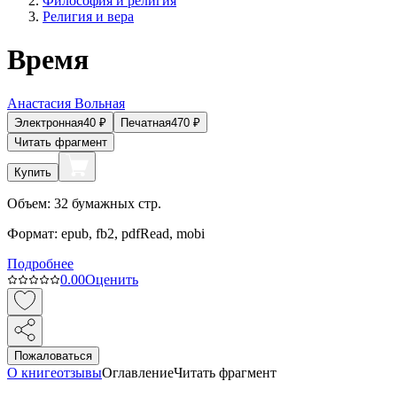
Философия и религия
Религия и вера
Время
Анастасия Вольная
Электронная
40
₽
Печатная
470
₽
Читать фрагмент
Купить
Объем:
32
бумажных стр.
Формат:
epub, fb2, pdfRead, mobi
Подробнее
0.0
0
Оценить
Пожаловаться
О книге
отзывы
Оглавление
Читать фрагмент