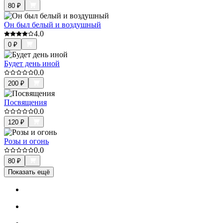
80
₽
Он был белый и воздушный
4.0
0
₽
Будет день иной
0.0
200
₽
Посвящения
0.0
120
₽
Розы и огонь
0.0
80
₽
Показать ещё