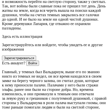
и возможность перейти на светлую сторону, также у светлых.
Так, вот
войн
ы были славные пока не пришел тот день. День
жатвы на земле, когда вся череть вышла на поиски каждой
душонки, чтобы на счетах темных закрылись все галочки
до одной. И не было на земле ни одной чистой душонки.
Кроме деревушки Лапария, где отважно ее охраняли
палладины.
Здесь есть иллюстрация
Зарегистрируйтесь или войдите, чтобы увидеть ее и другие
изображения
Зарегистрироваться
Есть аккаунт?
Войти
Главный, у темных был Вальдариум, выше его по званию
никто из темных не видел, он все время находился в своем
замке на берегу черного залива, он считал души, которые
к нему приносили палачи. Палачами у него были стражи
эльфы, ранее они были на стороне добра. Но, времена
изменились, и они примкнули к темным они отвечали
за левую руку и грешников с полутемной душонкой, с правой
стороны у Вальдариума в роли палача выступали гномы, они
тоже раньше помогали людям и были на светлой стороне,