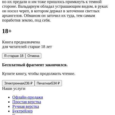
но их предали и им тоже пришлось примкнуть к темной
стороне. Вальдариум обладал устрашающим видом, в руках
он носил череп, в котором держал в заточении светлых
архангелов. Обманом он заточил их туда, тем самым
поработив землю, под себя.
18+
Книга предназначена
для читателей старше 18 лет
Я старше 18
Отмена
Бесплатный фрагмент закончился.
Купите книгу, чтобы продолжить чтение.
Электронная
236
₽
Печатная
534
₽
Наши услуги
Офлайн-продажи
Простая верстка
Ручная верстка
Буктрейлер