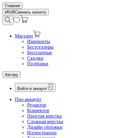
Главная
RUB
Сменить валюту
Магазин
Импринты
Бестселлеры
Бесплатные
Скидки
Подборки
Автору
Войти в аккаунт
Про-аккаунт
Редактор
Корректор
Простая верстка
Сложная верстка
Дизайн обложки
Иллюстрации