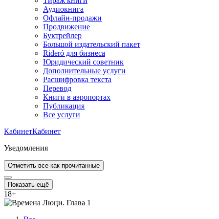
Тираж книги
Аудиокнига
Офлайн-продажи
Продвижение
Буктрейлер
Большой издательский пакет
Rideró для бизнеса
Юридический советник
Дополнительные услуги
Расшифровка текста
Перевод
Книги в аэропортах
Публикация
Все услуги
Кабинет
Кабинет
Уведомления
Отметить все как прочитанные
Показать ещё
18
+