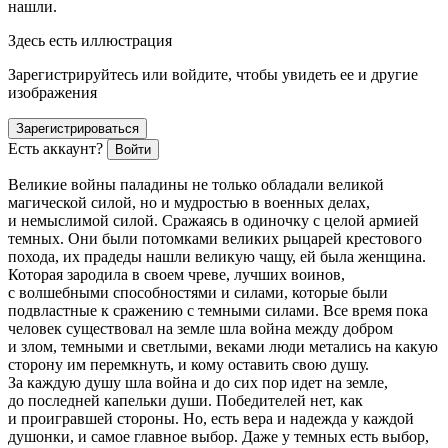
нашли.
Здесь есть иллюстрация
Зарегистрируйтесь или войдите, чтобы увидеть ее и другие
изображения
Зарегистрироваться
Есть аккаунт?
Войти
Великие
войн
ы паладины не только обладали великой
магической силой, но и мудростью в военных делах,
и немыслимой силой. Сражаясь в одиночку с целой армией
темных. Они были потомками великих рыцарей крестового
похода, их прадеды нашли великую чащу, ей была женщина.
Которая зародила в своем чреве, лучших воинов,
с волшебными способностями и силами, которые были
подвластные к сражению с темными силами. Все время пока
человек существовал на земле шла
войн
а между добром
и злом, темными и светлыми, веками люди метались на какую
сторону им перемкнуть, и кому оставить свою душу.
За каждую душу шла
войн
а и до сих пор идет на земле,
до последней капельки души. Победителей нет, как
и проигравшей стороны. Но, есть вера и надежда у каждой
душонки, и самое главное выбор. Даже у темных есть выбор,