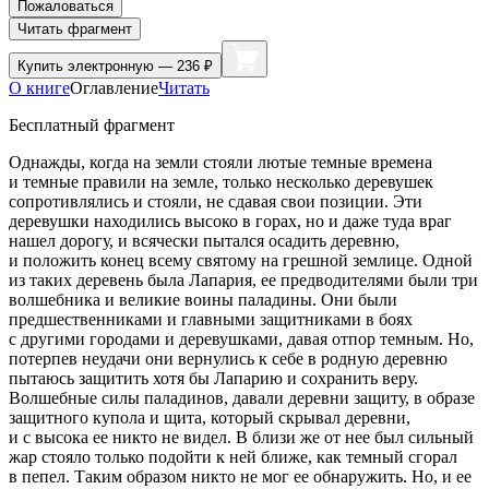
Пожаловаться
Читать фрагмент
Купить
электронную — 236 ₽
О книге
Оглавление
Читать
Бесплатный фрагмент
Однажды, когда на земли стояли лютые темные времена
и темные правили на земле, только несколько деревушек
сопротивлялись и стояли, не сдавая свои позиции. Эти
деревушки находились высоко в горах, но и даже туда враг
нашел дорогу, и всячески пытался осадить деревню,
и положить конец всему святому на грешной землице. Одной
из таких деревень была Лапария, ее предводителями были три
волшебника и великие воины паладины. Они были
предшественниками и главными защитниками в боях
с другими городами и деревушками, давая отпор темным. Но,
потерпев неудачи они вернулись к себе в родную деревню
пытаюсь защитить хотя бы Лапарию и сохранить веру.
Волшебные силы паладинов, давали деревни защиту, в образе
защитного купола и щита, который скрывал деревни,
и с высока ее никто не видел. В близи же от нее был сильный
жар стояло только подойти к ней ближе, как темный сгорал
в пепел. Таким образом никто не мог ее обнаружить. Но, и ее